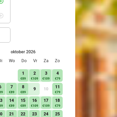
rcle_outline
rcle_outline
oktober 2026
Di
Wo
Do
Vr
Za
Zo
1
2
3
4
€89
€109
€109
€79
6
7
8
11
9
10
89
€89
€89
€79
3
14
15
16
17
18
89
€89
€89
€109
€109
€79
0
21
22
23
24
25