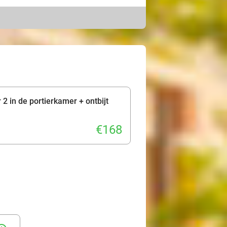
tandaardkamer of prachtige
 jullie aan voor een lekker ontbijt.
, want het hotel ligt op
m Almelo, ga shoppen in de
n de omgeving. Ontdek dit speciale
2 in de portierkamer + ontbijt
€168