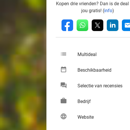
Kopen drie vrienden? Dan is de deal
jou gratis! (
info
)
whatsapp
linkedin
fb
mai
list
keybo
Multideal
date_range
keybo
Beschikbaarheid
chat
keybo
Selectie van recensies
work
keybo
Bedrijf
language
keybo
Website