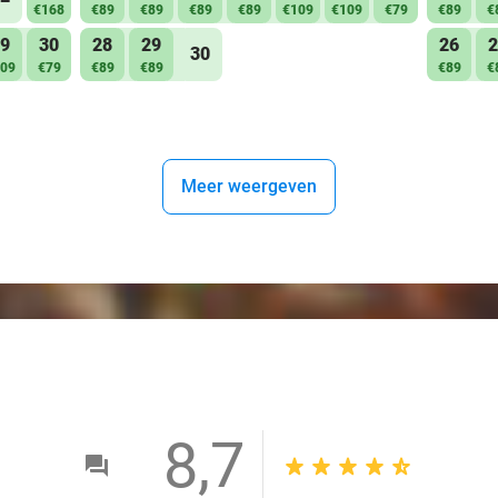
€168
€89
€89
€89
€89
€109
€109
€79
€89
€
9
30
28
29
26
2
30
09
€79
€89
€89
€89
€
Meer weergeven
8,7