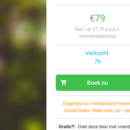
€79
Excl. ca. €1,70 p.p.p.n.
toeristenbelasting
Verkocht:
76
shopping_cart
Boek nu
navi
Dagelijks om middernacht nieuw
Social Deals. Wees snel, op = op
Gratis?!
- Deel deze deal met vrien