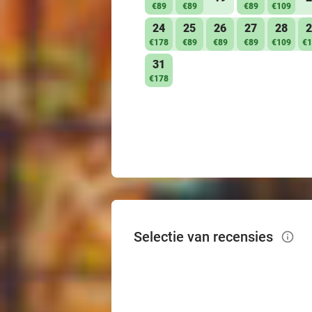
€89
€89
€89
€109
24
25
26
27
28
2
€178
€89
€89
€89
€109
€1
31
€178
Selectie van recensies
info_outlined