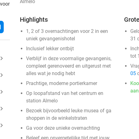
Almelo
 voor
Highlights
Grote
l
1, 2 of 3 overnachtingen voor 2 in een
Gel
uniek gevangenishotel
31 
Inclusief lekker ontbijt
Inc
tot 
ard_arrow_right
Verblijf in deze voormalige gevangenis,
compleet gerenoveerd en uitgerust met
Vra
alles wat je nodig hebt
05
o
ard_arrow_right
Prachtige, moderne portierkamer
Koo
aan
ard_arrow_right
Op loopafstand van het centrum en
station Almelo
ard_arrow_right
Bezoek bijvoorbeeld leuke musea of ga
shoppen in de winkelstraten
ard_arrow_right
Ga voor deze unieke overnachting
Beleef een onvergetelijke tijd met jouw