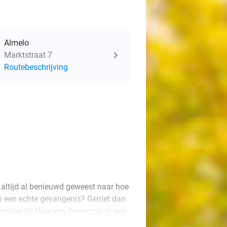
Almelo
Marktstraat 7
Routebeschrijving
 altijd al benieuwd geweest naar hoe
in een echte gevangenis? Geniet dan
ocatie: bij Huis van Bewaring, in een
men met jouw beste vriend(in),