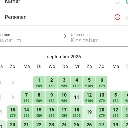
remove_circle_outline
add_ci
Kamer
Tweepersoonsbed
Eigen badkamer
remove_circle_outline
add_ci
Personen
Toilet op de gang
hecken
Uitchecken
es datum
Kies datum
september 2026
Za
Zo
Ma
Di
Wo
Do
Vr
Za
Zo
Ma
1
2
3
4
5
6
1
2
€89
€89
€89
€109
€109
€79
7
8
9
10
12
13
5
8
9
11
€89
€89
€89
€89
€109
€79
€89
€
16
14
15
16
17
18
20
12
1
5
19
€79
€89
€89
€89
€89
€109
€79
€89
€
23
21
22
23
24
25
26
27
19
2
2