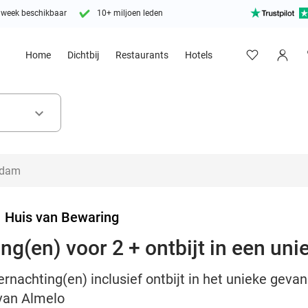
 week beschikbaar
10+ miljoen leden
Home
Dichtbij
Restaurants
Hotels
keyboard_arrow_down
>
Huis van Bewaring
ing(en) voor 2 + ontbijt in een uni
ernachting(en) inclusief ontbijt in het unieke geva
van Almelo