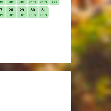
89
€89
€89
€109
€109
€79
7
28
29
30
31
89
€89
€89
€109
€109