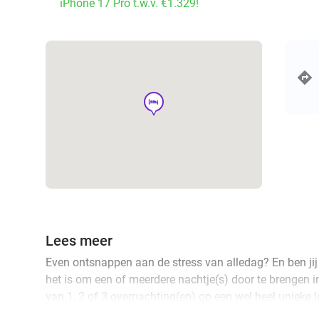
iPhone 17 Pro t.w.v. €1.329!
hotel
Lees meer
Even ontsnappen aan de stress van alledag? En ben jij
het is om een of meerdere nachtje(s) door te brengen 
van 1, 2 of 3 overnachting(en) op een wel heel unieke l
gerenoveerde en voormalige gevangenis! Kom langs sa