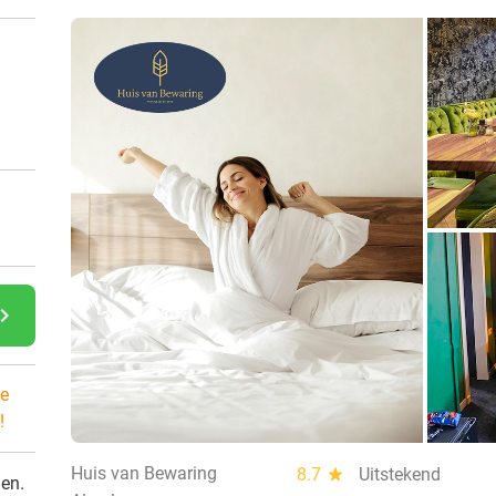
gate_next
e
!
Huis van Bewaring
8.7
star
Uitstekend
den.