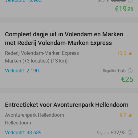
Verkocht: 10.985
€32
,50
Regulier
€19
,95
favorite_border
Compleet dagje uit in Volendam en Marken
55%
met Rederij Volendam-Marken Express
Rederij Volendam-Marken Express
10.0
star
Marken (+3 locaties) (13 km)
Verkocht: 2.190
€55
Regulier
€25
favorite_border
Entreeticket voor Avonturenpark Hellendoorn
41%
Avonturenpark Hellendoorn
9.2
star
Hellendoorn
Verkocht: 33.639
€32
,95
Regulier