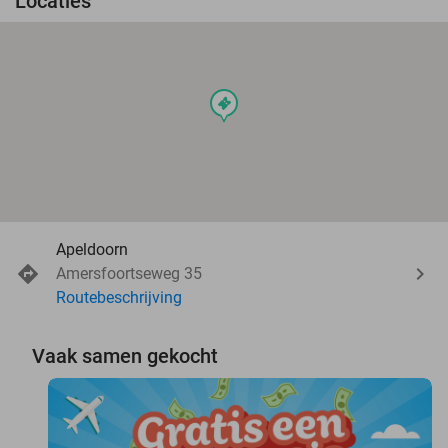
Locaties
events
Apeldoorn
Amersfoortseweg 35
Routebeschrijving
Vaak samen gekocht