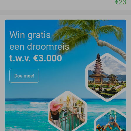
€23
Win gratis
een droomreis
t.w.v. €3.000
Doe mee!