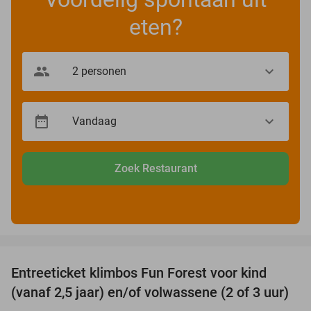
eten?
Zoek Restaurant
favorite_border
Entreeticket klimbos Fun Forest voor kind
32%
(vanaf 2,5 jaar) en/of volwassene (2 of 3 uur)