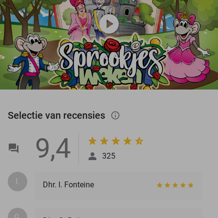
play_circle
Selectie van recensies
info_outlined
9,4
325
I.
Dhr. I. Fonteine
G.