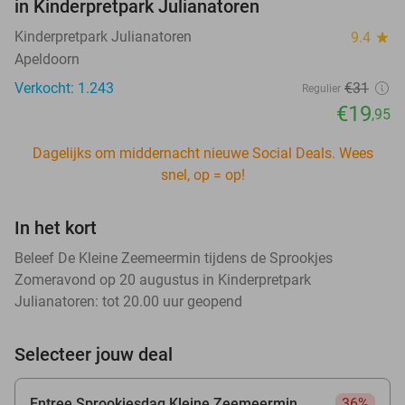
in Kinderpretpark Julianatoren
Kinderpretpark Julianatoren
9.4
star
Apeldoorn
Verkocht: 1.243
€31
Regulier
€19
,95
Dagelijks om middernacht nieuwe Social Deals. Wees
snel, op = op!
In het kort
Beleef De Kleine Zeemeermin tijdens de Sprookjes
Zomeravond op 20 augustus in Kinderpretpark
Julianatoren: tot 20.00 uur geopend
Selecteer jouw deal
Entree Sprookjesdag Kleine Zeemeermin
36%