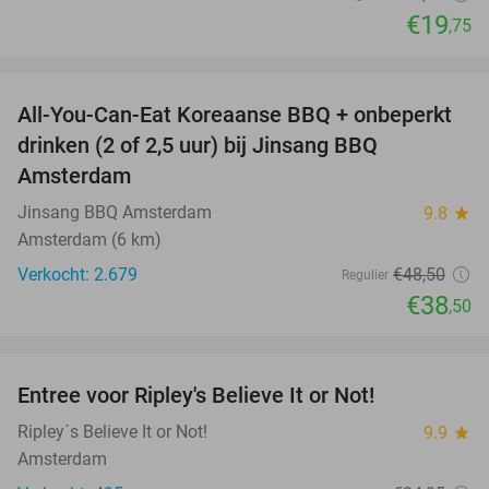
€19
,75
favorite_border
All-You-Can-Eat Koreaanse BBQ + onbeperkt
21%
drinken (2 of 2,5 uur) bij Jinsang BBQ
Amsterdam
Jinsang BBQ Amsterdam
9.8
star
Amsterdam (6 km)
Verkocht: 2.679
€48
,50
Regulier
€38
,50
favorite_border
Entree voor Ripley's Believe It or Not!
56%
Ripley´s Believe It or Not!
9.9
star
Amsterdam