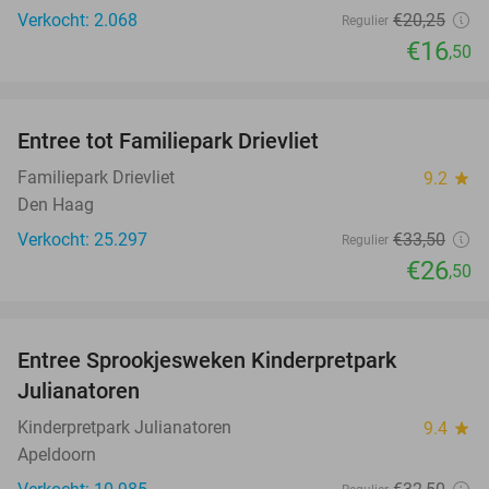
Verkocht: 2.068
€20
,25
Regulier
€16
,50
favorite_border
Entree tot Familiepark Drievliet
21%
Familiepark Drievliet
9.2
star
Den Haag
Verkocht: 25.297
€33
,50
Regulier
€26
,50
favorite_border
Entree Sprookjesweken Kinderpretpark
39%
Julianatoren
Kinderpretpark Julianatoren
9.4
star
Apeldoorn