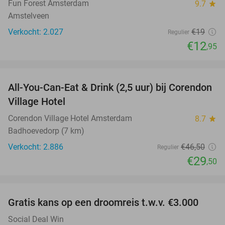
Fun Forest Amsterdam
9.7
star
Amstelveen
Verkocht: 2.027
€19
Regulier
€12
,95
favorite_border
All-You-Can-Eat & Drink (2,5 uur) bij Corendon
37%
Village Hotel
Corendon Village Hotel Amsterdam
8.7
star
Badhoevedorp (7 km)
Verkocht: 2.886
€46
,50
Regulier
€29
,50
favorite_border
Gratis kans op een droomreis t.w.v. €3.000
Social Deal Win