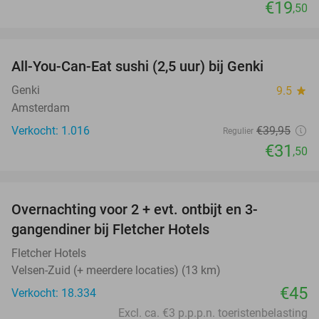
€19
,50
favorite_border
All-You-Can-Eat sushi (2,5 uur) bij Genki
21%
Genki
9.5
star
Amsterdam
Verkocht: 1.016
€39
,95
Regulier
€31
,50
favorite_border
Overnachting voor 2 + evt. ontbijt en 3-
gangendiner bij Fletcher Hotels
Fletcher Hotels
Velsen-Zuid (+ meerdere locaties) (13 km)
€45
Verkocht: 18.334
Excl. ca. €3 p.p.p.n. toeristenbelasting