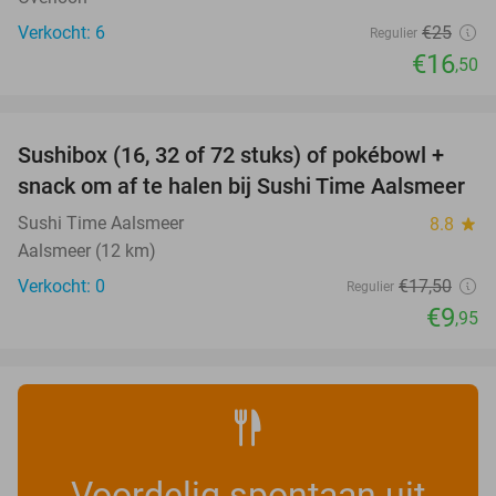
Verkocht: 6
€25
Regulier
€16
,50
favorite_border
Sushibox (16, 32 of 72 stuks) of pokébowl +
43%
NEW
snack om af te halen bij Sushi Time Aalsmeer
TODAY
Sushi Time Aalsmeer
8.8
star
Aalsmeer (12 km)
Verkocht: 0
€17
,50
Regulier
€9
,95
Voordelig spontaan uit