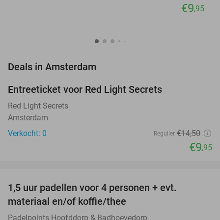
€9
,95
favorite_border
Deals in Amsterdam
Entreeticket voor Red Light Secrets
31%
NEW
TODAY
Red Light Secrets
Amsterdam
Verkocht: 0
€14
,50
Regulier
€9
,95
favorite_border
1,5 uur padellen voor 4 personen + evt.
50%
NEW
materiaal en/of koffie/thee
TODAY
Padelpoints Hoofddorp & Badhoevedorp