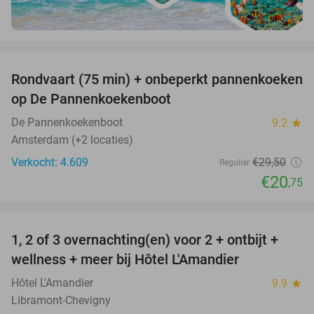
favorite_border
Rondvaart (75 min) + onbeperkt pannenkoeken
30%
op De Pannenkoekenboot
De Pannenkoekenboot
9.2
star
Amsterdam (+2 locaties)
Verkocht: 4.609
€29
,50
Regulier
€20
,75
favorite_border
1, 2 of 3 overnachting(en) voor 2 + ontbijt +
32%
NEW
wellness + meer bij Hôtel L'Amandier
TODAY
Hôtel L'Amandier
9.9
star
Libramont-Chevigny