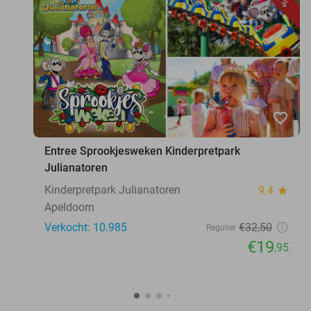
favorite_border
Entree Sprookjesweken Kinderpretpark
Julianatoren
Kinderpretpark Julianatoren
9.4
star
Apeldoorn
Verkocht: 10.985
€32
,50
Regulier
€19
,95