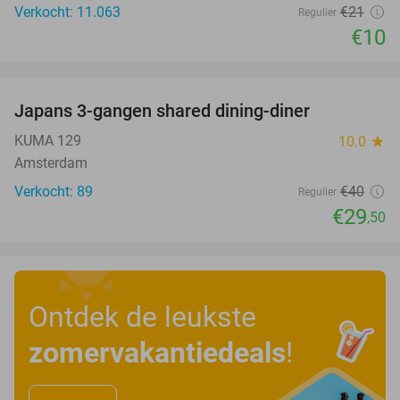
Verkocht: 11.063
€21
Regulier
€10
favorite_border
Japans 3-gangen shared dining-diner
26%
KUMA 129
10.0
star
Amsterdam
Verkocht: 89
€40
Regulier
€29
,50
Ontdek de leukste
zomervakantiedeals
!