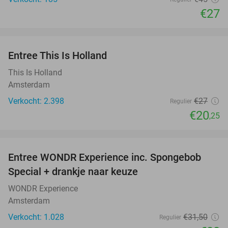
€27
favorite_border
Entree This Is Holland
25%
This Is Holland
Amsterdam
Verkocht: 2.398
€27
Regulier
€20
,25
favorite_border
Entree WONDR Experience inc. Spongebob
27%
Special + drankje naar keuze
WONDR Experience
Amsterdam
Verkocht: 1.028
€31
,50
Regulier