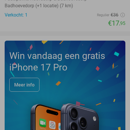
Badhoevedorp (+1 locatie) (7 km)
Verkocht: 1
€36
Regulier
€17
,95
Win vandaag een gratis
iPhone 17 Pro
Meer info