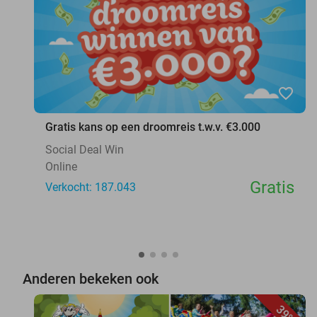
favorite_border
Gratis kans op een droomreis t.w.v. €3.000
Social Deal Win
Online
Gratis
Verkocht: 187.043
Anderen bekeken ook
39%