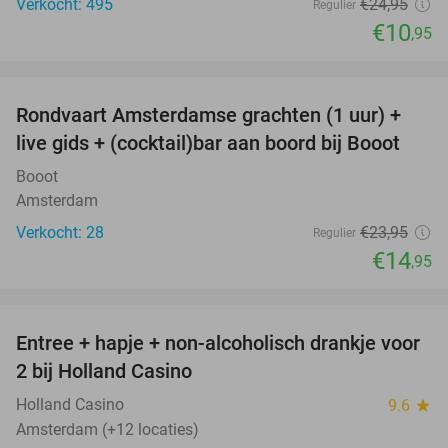
Verkocht: 495
€24
,95
Regulier
€10
,95
favorite_border
Rondvaart Amsterdamse grachten (1 uur) +
38%
live gids + (cocktail)bar aan boord bij Booot
Booot
Amsterdam
Verkocht: 28
€23
,95
Regulier
€14
,95
favorite_border
Entree + hapje + non-alcoholisch drankje voor
52%
2 bij Holland Casino
Holland Casino
9.6
star
Amsterdam (+12 locaties)