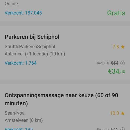
Online
Gratis
Verkocht: 187.045
favorite_border
Parkeren bij Schiphol
36%
ShuttleParkerenSchiphol
7.8
star
Aalsmeer (+1 locatie) (10 km)
Verkocht: 1.764
€54
Regulier
€34
,50
favorite_border
Ontspanningsmassage naar keuze (60 of 90
40%
minuten)
Sean-Noa
10.0
star
Amstelveen (8 km)
Verkocht: 185
€45
Regulier