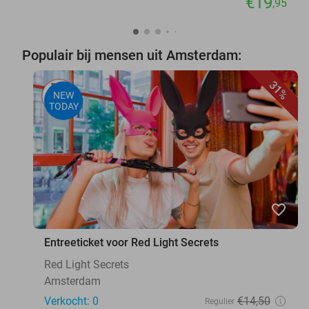
€19
,95
Populair bij mensen uit Amsterdam:
31%
NEW
TODAY
favorite_border
Entreeticket voor Red Light Secrets
Red Light Secrets
Amsterdam
Verkocht: 0
€14
,50
Regulier