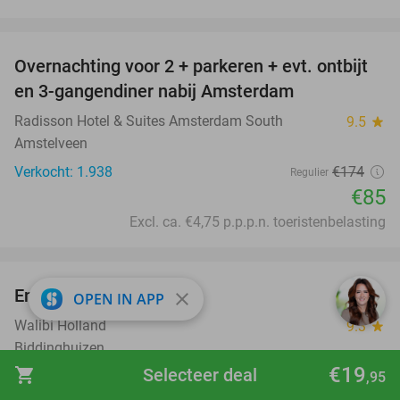
favorite_border
Overnachting voor 2 + parkeren + evt. ontbijt
51%
en 3-gangendiner nabij Amsterdam
Radisson Hotel & Suites Amsterdam South
9.5
star
Amstelveen
Verkocht: 1.938
€174
Regulier
€85
Excl. ca. €4,75 p.p.p.n. toeristenbelasting
favorite_border
Entree Walibi Holland
25%
close
OPEN IN APP
Walibi Holland
9.3
star
Biddinghuizen
€19
shopping_cart
Selecteer deal
Verkocht: 5.139
€46
,95
Regulier