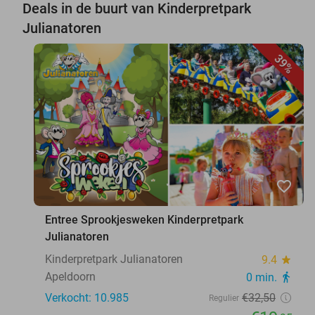
Deals in de buurt van Kinderpretpark
Julianatoren
39%
favorite_border
Entree Sprookjesweken Kinderpretpark
Julianatoren
Kinderpretpark Julianatoren
9.4
star
Apeldoorn
0 min.
directions_walk
Verkocht: 10.985
€32
,50
Regulier