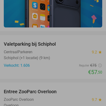
favorite_border
Valetparking bij Schiphol
23%
CentraalParkeren
9.2
star
Schiphol (+1 locatie) (9 km)
Verkocht: 1.606
€75
Regulier
€57
,50
favorite_border
Entree ZooParc Overloon
34%
NEW
TODAY
ZooParc Overloon
9.7
star
Overloon