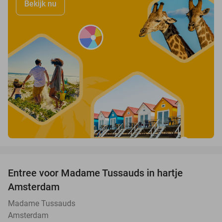
Bekijk nu
favorite_border
Entree voor Madame Tussauds in hartje
19%
Amsterdam
Madame Tussauds
Amsterdam