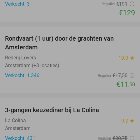
Verkocht: 3
€191
Regulier
€129
favorite_border
Rondvaart (1 uur) door de grachten van
34%
Amsterdam
Rederij Lovers
10.0
star
Amsterdam (+3 locaties)
Verkocht: 1.346
€17
,50
Regulier
€11
,50
favorite_border
3-gangen keuzediner bij La Colina
36%
La Colina
9.2
star
Amsterdam
Verkocht: 431
€30
,75
Regulier