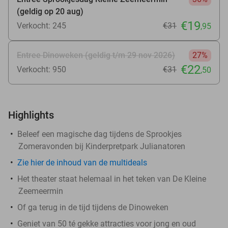
(geldig op 20 aug)
€19
Verkocht: 245
€31
,95
Entree Dinoweken (geldig t/m 29 nov 2026)
27%
€22
Verkocht: 950
€31
,50
Highlights
Beleef een magische dag tijdens de Sprookjes
Zomeravonden bij Kinderpretpark Julianatoren
Zie hier de inhoud van de multideals
Het theater staat helemaal in het teken van De Kleine
Zeemeermin
Of ga terug in de tijd tijdens de Dinoweken
Geniet van 50 té gekke attracties voor jong en oud