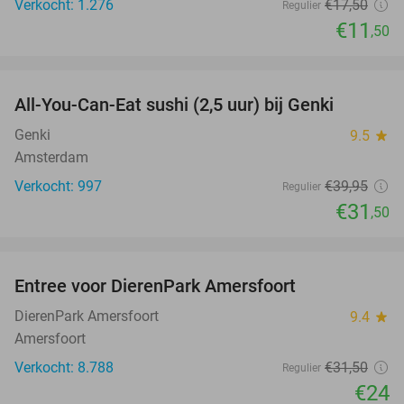
Verkocht: 1.276
€17
,50
Regulier
€11
,50
favorite_border
All-You-Can-Eat sushi (2,5 uur) bij Genki
21%
Genki
9.5
star
Amsterdam
Verkocht: 997
€39
,95
Regulier
€31
,50
favorite_border
Entree voor DierenPark Amersfoort
24%
DierenPark Amersfoort
9.4
star
Amersfoort
Verkocht: 8.788
€31
,50
Regulier
€24