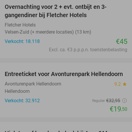
Overnachting voor 2 + evt. ontbijt en 3-
gangendiner bij Fletcher Hotels
Fletcher Hotels
Velsen-Zuid (+ meerdere locaties) (13 km)
€45
Verkocht: 18.118
Excl. ca. €3 p.p.p.n. toeristenbelasting
favorite_border
Entreeticket voor Avonturenpark Hellendoorn
41%
Avonturenpark Hellendoorn
9.2
star
Hellendoorn
Verkocht: 32.912
€32
,95
Regulier
€19
,50
favorite_border