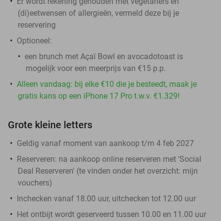
Er wordt rekening gehouden met vegetariërs en
(di)eetwensen of allergieën, vermeld deze bij je
reservering
Optioneel:
een brunch met Açaï Bowl en avocadotoast is
mogelijk voor een meerprijs van €15 p.p.
Alleen vandaag: bij elke €10 die je besteedt, maak je
gratis kans op een iPhone 17 Pro t.w.v. €1.329!
Grote kleine letters
Geldig vanaf moment van aankoop t/m 4 feb 2027
Reserveren:
na aankoop online reserveren met 'Social
Deal Reserveren' (te vinden onder het overzicht:
mijn
vouchers
)
Inchecken vanaf 18.00 uur, uitchecken tot 12.00 uur
Het ontbijt wordt geserveerd tussen 10.00 en 11.00 uur