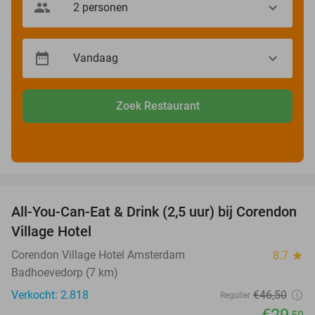
Zoek Restaurant
favorite_border
All-You-Can-Eat & Drink (2,5 uur) bij Corendon
37%
Village Hotel
Corendon Village Hotel Amsterdam
8.7
star
Badhoevedorp (7 km)
Verkocht: 2.818
€46
,50
Regulier
€29