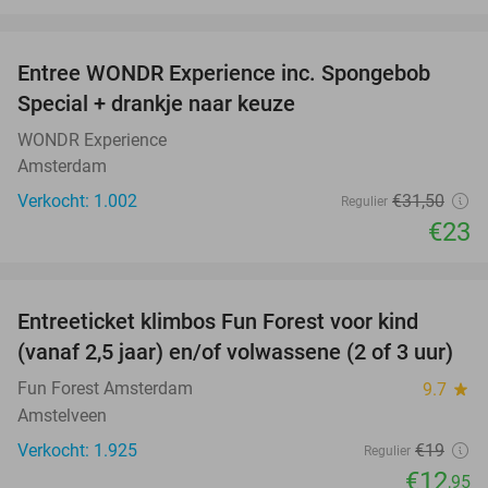
favorite_border
Entree WONDR Experience inc. Spongebob
27%
Special + drankje naar keuze
WONDR Experience
Amsterdam
Verkocht: 1.002
€31
,50
Regulier
€23
favorite_border
Entreeticket klimbos Fun Forest voor kind
32%
(vanaf 2,5 jaar) en/of volwassene (2 of 3 uur)
Fun Forest Amsterdam
9.7
star
Amstelveen
Verkocht: 1.925
€19
Regulier
€12
,95