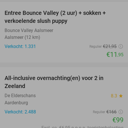
Entree Bounce Valley (2 uur) + sokken +
46%
verkoelende slush puppy
Bounce Valley Aalsmeer
Aalsmeer (12 km)
Verkocht: 1.331
€21
,95
Regulier
€11
,95
favorite_border
All-inclusive overnachting(en) voor 2 in
40%
Zeeland
De Elderschans
8.3
star
Aardenburg
Verkocht: 2.488
€166
Regulier
€99
Excl. ca. €6,95 p.p.p.n. toeristenbelasting