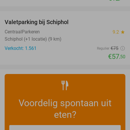
favorite_border
Valetparking bij Schiphol
23%
CentraalParkeren
9.2
star
Schiphol (+1 locatie) (9 km)
Verkocht: 1.561
€75
Regulier
€57
,50
Voordelig spontaan uit
eten?