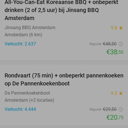
All-You-Can-Eat Koreaanse BBQ + onbeperkt
21%
drinken (2 of 2,5 uur) bij Jinsang BBQ
Amsterdam
Jinsang BBQ Amsterdam
9.8
star
Amsterdam (6 km)
Verkocht: 2.637
€48
,50
Regulier
€38
,50
favorite_border
Rondvaart (75 min) + onbeperkt pannenkoeken
30%
op De Pannenkoekenboot
De Pannenkoekenboot
9.2
star
Amsterdam (+2 locaties)
Verkocht: 4.444
€29
,50
Regulier
€20
,75
favorite_border