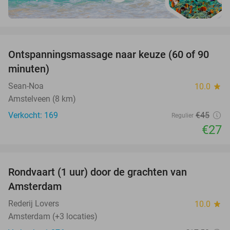
favorite_border
Ontspanningsmassage naar keuze (60 of 90
40%
minuten)
Sean-Noa
10.0
star
Amstelveen (8 km)
Verkocht: 169
€45
Regulier
€27
favorite_border
Rondvaart (1 uur) door de grachten van
34%
Amsterdam
Rederij Lovers
10.0
star
Amsterdam (+3 locaties)