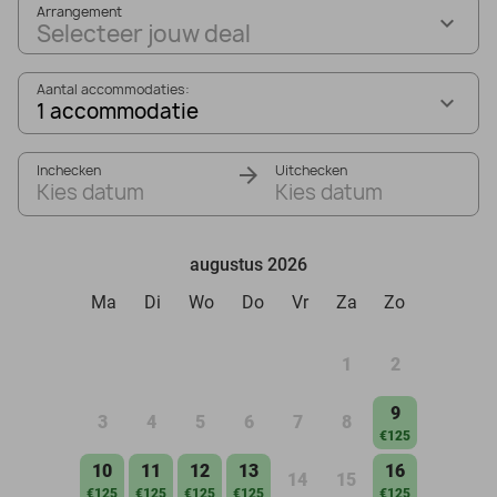
Arrangement
Selecteer jouw deal
Aantal accommodaties:
1 accommodatie
Inchecken
Uitchecken
Kies datum
Kies datum
augustus 2026
Ma
Di
Wo
Do
Vr
Za
Zo
1
2
9
3
4
5
6
7
8
€125
10
11
12
13
16
14
15
€125
€125
€125
€125
€125