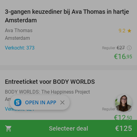
3-gangen keuzediner bij Ava Thomas in hartje
37%
Amsterdam
Ava Thomas
9.2
star
Amsterdam
Verkocht: 373
€27
Regulier
€16
,95
favorite_border
Entreeticket voor BODY WORLDS
50%
BODY WORLDS: The Happiness Project
Amsterdam
close
OPEN IN APP
Verkocht: 521
€25
Regulier
€12
,50
favorite_border
€125
shopping_cart
Selecteer deal