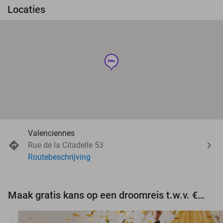
Locaties
hotel
Valenciennes
Rue de la Citadelle 53
Routebeschrijving
Maak gratis kans op een droomreis t.w.v. €3.000!