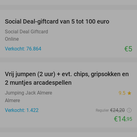
favorite_border
Social Deal-giftcard van 5 tot 100 euro
Social Deal Giftcard
Online
€5
Verkocht: 76.864
favorite_border
Vrij jumpen (2 uur) + evt. chips, gripsokken en
38%
2 muntjes arcadespellen
Jumping Jack Almere
9.5
star
Almere
Verkocht: 1.422
€24
,20
Regulier
€14
,95
favorite_border