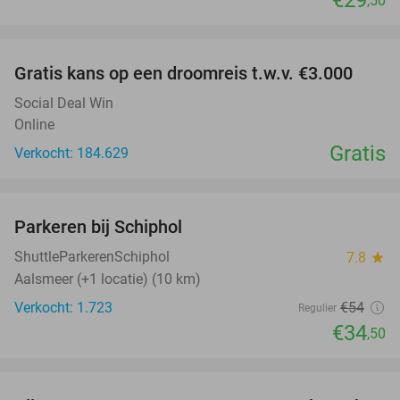
,50
favorite_border
Gratis kans op een droomreis t.w.v. €3.000
Social Deal Win
Online
Gratis
Verkocht: 184.629
favorite_border
Parkeren bij Schiphol
36%
ShuttleParkerenSchiphol
7.8
star
Aalsmeer (+1 locatie) (10 km)
Verkocht: 1.723
€54
Regulier
€34
,50
favorite_border