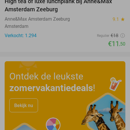
High tea of luxe lunchplank bij Anne&Max
36%
Amsterdam Zeeburg
Anne&Max Amsterdam Zeeburg
9.1
star
Amsterdam
Verkocht: 1.294
€18
Regulier
€11
,50
Ontdek de leukste
zomervakantiedeals
!
Bekijk nu