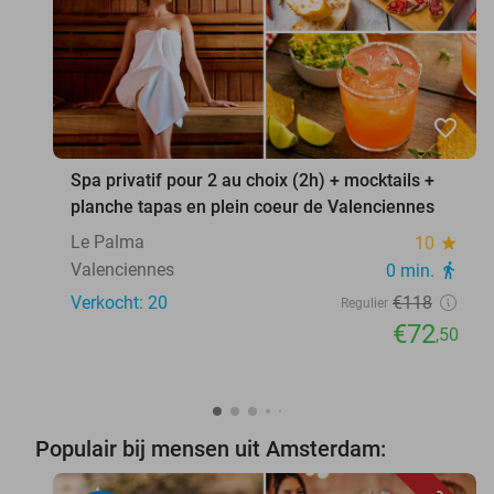
favorite_border
Spa privatif pour 2 au choix (2h) + mocktails +
planche tapas en plein coeur de Valenciennes
Le Palma
10
star
Valenciennes
0 min.
directions_walk
Verkocht: 20
€118
Regulier
€72
,50
Populair bij mensen uit Amsterdam: