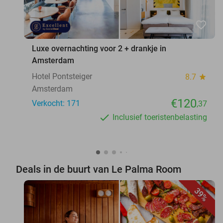
favorite_border
Luxe overnachting voor 2 + drankje in
Amsterdam
Hotel Pontsteiger
8.7
star
Amsterdam
€120
Verkocht: 171
,37
Inclusief toeristenbelasting
Deals in de buurt van Le Palma Room
39%