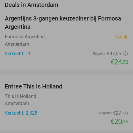
favorite_border
Deals in Amsterdam
Argentijns 3-gangen keuzediner bij Formosa
34%
NEW
Argentina
TODAY
Formosa Argentina
9.4
star
Amsterdam
Verkocht: 11
€37
,05
Regulier
€24
,50
favorite_border
Entree This Is Holland
25%
This Is Holland
Amsterdam
Verkocht: 2.328
€27
Regulier
€20
,25