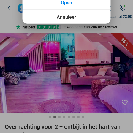
Open
7 dagen per week beschikbaar
10+ miljoen leden
Annuleer
Bereikbaar tot 23:00
9,4
op basis van
206.057 reviews
Ontdek 15.000+ deals
36%
7 dagen per week beschikbaar
10+ miljoen leden
favorite_border
Overnachting voor 2 + ontbijt in het hart van