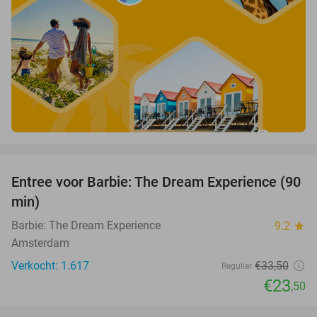
favorite_border
Entree voor Barbie: The Dream Experience (90
30%
min)
Barbie: The Dream Experience
9.2
star
Amsterdam
Verkocht: 1.617
€33
,50
Regulier
€23
,50
favorite_border