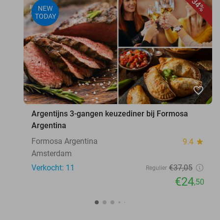
34%
NEW
TODAY
favorite_border
Argentijns 3-gangen keuzediner bij Formosa
Argentina
Formosa Argentina
9.4
star
Amsterdam
Verkocht: 11
€37
,05
Regulier
€24
,50