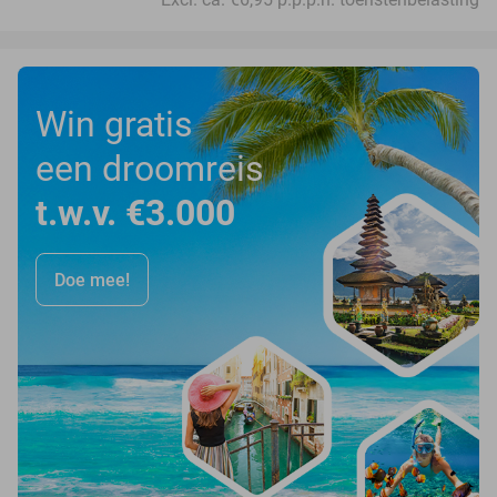
Win gratis
een droomreis
t.w.v. €3.000
Doe mee!