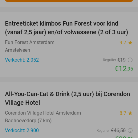
favorite_border
Entreeticket klimbos Fun Forest voor kind
32%
(vanaf 2,5 jaar) en/of volwassene (2 of 3 uur)
Fun Forest Amsterdam
9.7
star
Amstelveen
Verkocht: 2.052
€19
Regulier
€12
,95
favorite_border
All-You-Can-Eat & Drink (2,5 uur) bij Corendon
37%
Village Hotel
Corendon Village Hotel Amsterdam
8.7
star
Badhoevedorp (7 km)
Verkocht: 2.900
€46
,50
Regulier