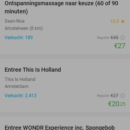
Ontspanningsmassage naar keuze (60 of 90
40%
minuten)
Sean-Noa
10.0
star
Amstelveen (8 km)
Verkocht: 189
€45
Regulier
€27
favorite_border
Entree This Is Holland
25%
This Is Holland
Amsterdam
Verkocht: 2.413
€27
Regulier
€20
,25
favorite_border
Entree WONDR Experience inc. Spongebob
27%