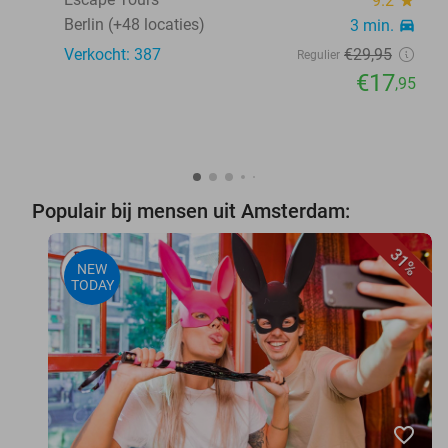
9.2
Berlin (+48 locaties)
3 min.
directions_car
Verkocht: 387
€29
,95
Regulier
€17
,95
Populair bij mensen uit Amsterdam:
31%
NEW
TODAY
favorite_border