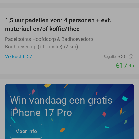
favorite_border
1,5 uur padellen voor 4 personen + evt.
50%
NEW
materiaal en/of koffie/thee
TODAY
Padelpoints Hoofddorp & Badhoevedorp
Badhoevedorp (+1 locatie) (7 km)
Verkocht: 57
€36
Regulier
€17
,95
Win vandaag een gratis
iPhone 17 Pro
Meer info