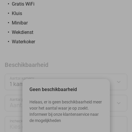
Gratis WiFi
Kluis
Minibar
Wekdienst
Waterkoker
Beschikbaarheid
Aantal kamers:
1 kamer
Geen beschikbaarheid
Aantal personen:
Helaas, er is geen beschikbaarheid meer
Aantal personen
voor het aantal waar je op zoekt.
Informeer bij onze klantenservice naar
de mogelijkheden
Inchecken
Uitchecken
Kies datum
Kies datum