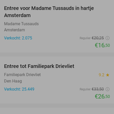
Entree voor Madame Tussauds in hartje
19%
Amsterdam
Madame Tussauds
Amsterdam
Verkocht: 2.075
€20
,25
Regulier
€16
,50
favorite_border
Entree tot Familiepark Drievliet
21%
Familiepark Drievliet
9.2
star
Den Haag
Verkocht: 25.449
€33
,50
Regulier
€26
,50
favorite_border