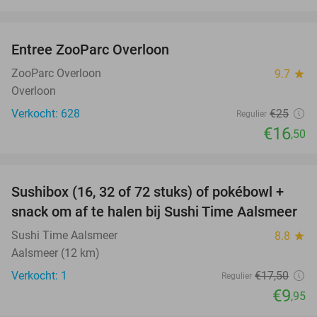
favorite_border
Entree ZooParc Overloon
34%
NEW
TODAY
ZooParc Overloon
9.7
star
Overloon
Verkocht: 628
€25
Regulier
€16
,50
favorite_border
Sushibox (16, 32 of 72 stuks) of pokébowl +
43%
NEW
snack om af te halen bij Sushi Time Aalsmeer
TODAY
Sushi Time Aalsmeer
8.8
star
Aalsmeer (12 km)
Verkocht: 1
€17
,50
Regulier
€9
,95