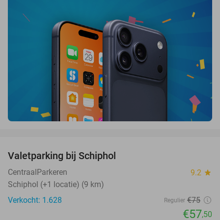
favorite_border
Valetparking bij Schiphol
23%
CentraalParkeren
9.2
star
Schiphol (+1 locatie) (9 km)
Verkocht: 1.628
€75
Regulier
€57
,50