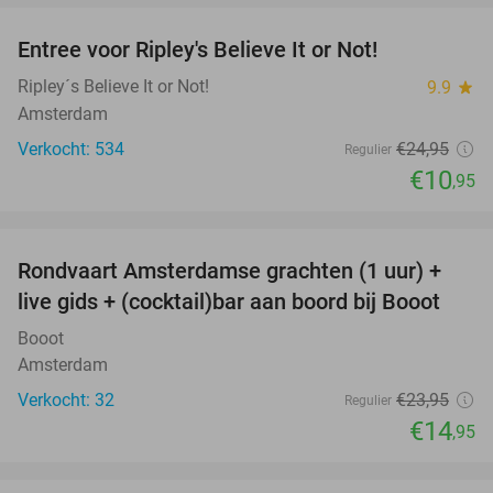
Entree voor Ripley's Believe It or Not!
56%
Ripley´s Believe It or Not!
9.9
star
Amsterdam
Verkocht: 534
€24
,95
Regulier
€10
,95
favorite_border
Rondvaart Amsterdamse grachten (1 uur) +
38%
live gids + (cocktail)bar aan boord bij Booot
Booot
Amsterdam
Verkocht: 32
€23
,95
Regulier
€14
,95
favorite_border