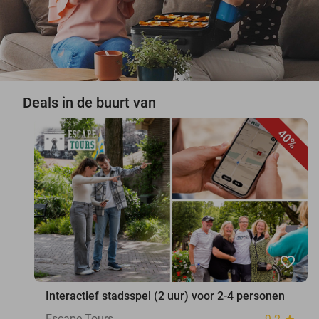
Deals in de buurt van
40%
favorite_border
Interactief stadsspel (2 uur) voor 2-4 personen
Escape Tours
star