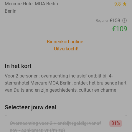
Mercure Hotel MOA Berlin
9.8
star
Berlin
€159
Regulier
€109
Binnenkort online::
Uitverkocht!
In het kort
Voor 2 personen: overnachting inclusief ontbijt bij 4-
sterrenhotel Mercure MOA Berlin, ontdek het bruisende hart
van Duitsland en zijn geschiedenis, cultuur en charme
Selecteer jouw deal
Overnachting voor 2 + ontbijt (geldig: vanaf
31%
nov - aankomst: vr t/m zo)