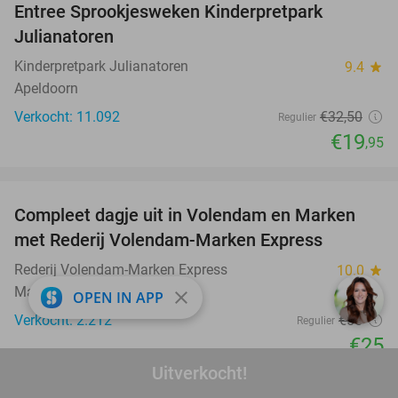
Entree Sprookjesweken Kinderpretpark
39%
Julianatoren
Kinderpretpark Julianatoren
9.4
star
Apeldoorn
Verkocht: 11.092
€32
,50
Regulier
€19
,95
favorite_border
Compleet dagje uit in Volendam en Marken
55%
met Rederij Volendam-Marken Express
Rederij Volendam-Marken Express
10.0
star
Marken (+3 locaties) (13 km)
close
OPEN IN APP
Verkocht: 2.212
€55
Regulier
€25
Uitverkocht!
favorite_border