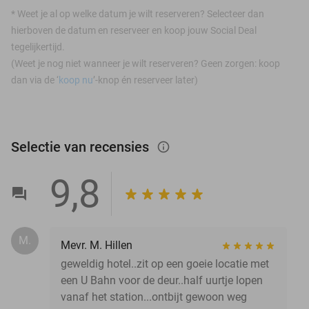
*
Weet je al op welke datum je wilt reserveren? Selecteer dan
hierboven de datum en reserveer en koop jouw Social Deal
tegelijkertijd.
(Weet je nog niet wanneer je wilt reserveren? Geen zorgen: koop
dan via de ‘
koop nu
’-knop én reserveer later)
Selectie van recensies
info_outlined
9,8
M.
Mevr. M. Hillen
geweldig hotel..zit op een goeie locatie met
een U Bahn voor de deur..half uurtje lopen
vanaf het station...ontbijt gewoon weg