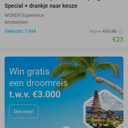
Special + drankje naar keuze
WONDR Experience
Amsterdam
Verkocht: 1.044
€31
,50
Regulier
€23
Win gratis
een droomreis
t.w.v. €3.000
Doe mee!