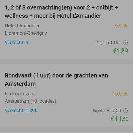
1, 2 of 3 overnachting(en) voor 2 + ontbijt +
32%
NEW
wellness + meer bij Hôtel L'Amandier
TODAY
Hôtel L'Amandier
9.9
star
Libramont-Chevigny
Verkocht: 6
€191
Regulier
€129
favorite_border
Rondvaart (1 uur) door de grachten van
34%
Amsterdam
Rederij Lovers
10.0
star
Amsterdam (+3 locaties)
Verkocht: 1.396
€17
,50
Regulier
€11
,50
favorite_border