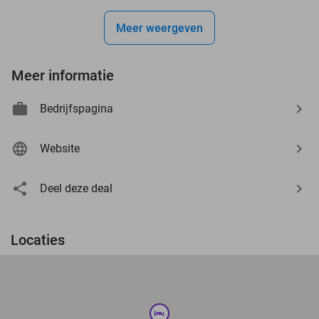
Meer weergeven
Meer informatie
Bedrijfspagina
Website
Deel deze deal
Locaties
hotel