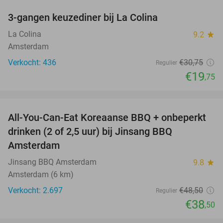
3-gangen keuzediner bij La Colina
36%
La Colina
9.2
star
Amsterdam
Verkocht: 436
€30
,75
Regulier
€19
,75
favorite_border
All-You-Can-Eat Koreaanse BBQ + onbeperkt
21%
drinken (2 of 2,5 uur) bij Jinsang BBQ
Amsterdam
Jinsang BBQ Amsterdam
9.8
star
Amsterdam (6 km)
Verkocht: 2.697
€48
,50
Regulier
€38
,50
favorite_border