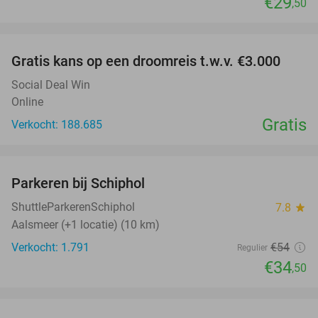
€29
,50
favorite_border
Gratis kans op een droomreis t.w.v. €3.000
Social Deal Win
Online
Gratis
Verkocht: 188.685
favorite_border
Parkeren bij Schiphol
36%
ShuttleParkerenSchiphol
7.8
star
Aalsmeer (+1 locatie) (10 km)
Verkocht: 1.791
€54
Regulier
€34
,50
favorite_border