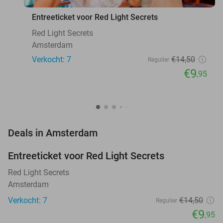
Entreeticket voor Red Light Secrets
Red Light Secrets
Amsterdam
Verkocht: 7
€14
,50
Regulier
€9
,95
favorite_border
Deals in Amsterdam
Entreeticket voor Red Light Secrets
31%
NEW
TODAY
Red Light Secrets
Amsterdam
Verkocht: 7
€14
,50
Regulier
€9
,95