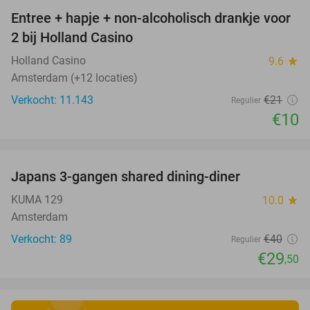
Entree + hapje + non-alcoholisch drankje voor
52%
2 bij Holland Casino
Holland Casino
9.6
star
Amsterdam (+12 locaties)
Verkocht: 11.143
€21
Regulier
€10
favorite_border
Japans 3-gangen shared dining-diner
26%
KUMA 129
10.0
star
Amsterdam
Verkocht: 89
€40
Regulier
€29
,50