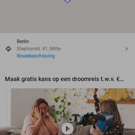
Berlin
Stephanstr. 41, Mitte
Routebeschrijving
Maak gratis kans op een droomreis t.w.v. €3.000!
play_circle