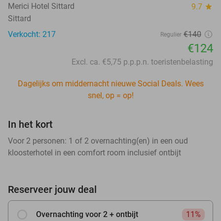
Merici Hotel Sittard
9.7
star
Sittard
Verkocht: 217
€140
Regulier
€124
Excl. ca. €5,75 p.p.p.n. toeristenbelasting
Dagelijks om middernacht nieuwe Social Deals. Wees
snel, op = op!
In het kort
Voor 2 personen: 1 of 2 overnachting(en) in een oud
kloosterhotel in een comfort room inclusief ontbijt
Reserveer jouw deal
Overnachting voor 2 + ontbijt
11%