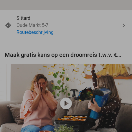
Sittard
Oude Markt 5-7
Routebeschrijving
Maak gratis kans op een droomreis t.w.v. €3.000!
play_circle