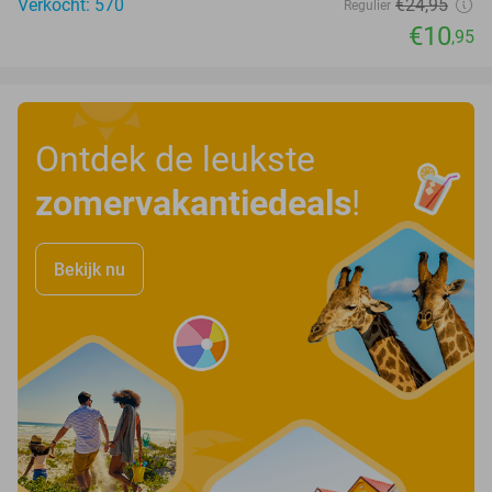
Verkocht: 570
€24
,95
Regulier
€10
,95
Ontdek de leukste
zomervakantiedeals
!
Bekijk nu