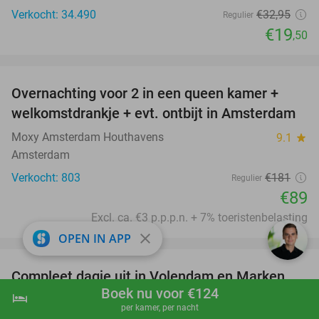
Verkocht: 34.490
€32
,95
Regulier
€19
,50
favorite_border
Overnachting voor 2 in een queen kamer +
51%
welkomstdrankje + evt. ontbijt in Amsterdam
Moxy Amsterdam Houthavens
9.1
star
Amsterdam
Verkocht: 803
€181
Regulier
€89
Excl. ca. €3 p.p.p.n. + 7% toeristenbelasting
close
OPEN IN APP
favorite_border
Compleet dagje uit in Volendam en Marken
55%
Boek nu voor €124
met Rederij Volendam-Marken Express
hotel
shopping_cart
Boek nu
navigate_next
per kamer, per nacht