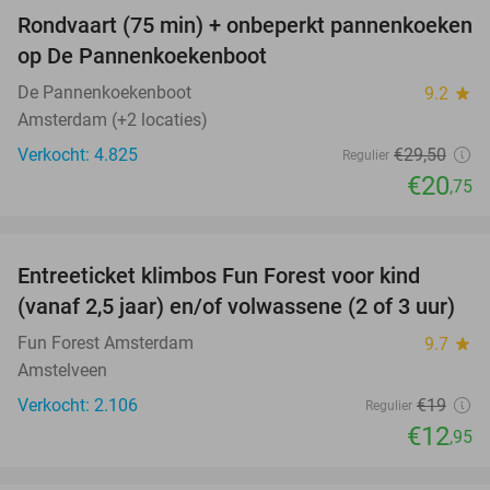
Rondvaart (75 min) + onbeperkt pannenkoeken
30%
op De Pannenkoekenboot
De Pannenkoekenboot
9.2
star
Amsterdam (+2 locaties)
Verkocht: 4.825
€29
,50
Regulier
€20
,75
favorite_border
Entreeticket klimbos Fun Forest voor kind
32%
(vanaf 2,5 jaar) en/of volwassene (2 of 3 uur)
Fun Forest Amsterdam
9.7
star
Amstelveen
Verkocht: 2.106
€19
Regulier
€12
,95
favorite_border