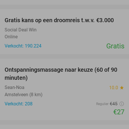
favorite_border
Gratis kans op een droomreis t.w.v. €3.000
Social Deal Win
Online
Gratis
Verkocht: 190.224
favorite_border
Ontspanningsmassage naar keuze (60 of 90
40%
minuten)
Sean-Noa
10.0
star
Amstelveen (8 km)
Verkocht: 208
€45
Regulier
€27
favorite_border