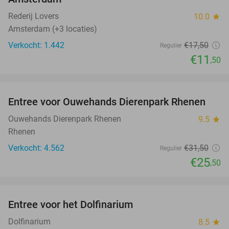
Rederij Lovers
10.0
star
Amsterdam (+3 locaties)
Verkocht: 1.442
€17
,50
Regulier
€11
,50
favorite_border
Entree voor Ouwehands Dierenpark Rhenen
19%
Ouwehands Dierenpark Rhenen
9.5
star
Rhenen
Verkocht: 4.562
€31
,50
Regulier
€25
,50
favorite_border
Entree voor het Dolfinarium
36%
Dolfinarium
8.5
star