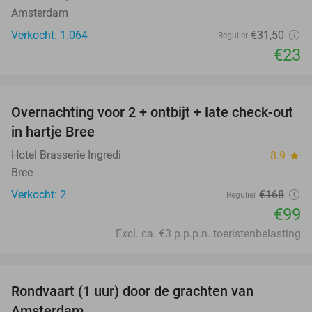
Amsterdam
Verkocht: 1.064
€31
,50
Regulier
€23
favorite_border
Overnachting voor 2 + ontbijt + late check-out
41%
NEW
in hartje Bree
TODAY
Hotel Brasserie Ingredi
8.9
star
Bree
Verkocht: 2
€168
Regulier
€99
Excl. ca. €3 p.p.p.n. toeristenbelasting
favorite_border
Rondvaart (1 uur) door de grachten van
34%
Amsterdam