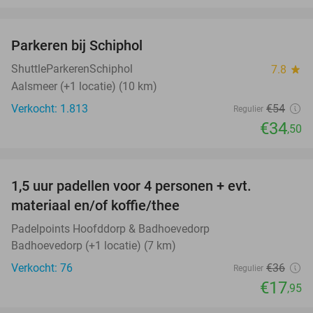
favorite_border
Parkeren bij Schiphol
36%
ShuttleParkerenSchiphol
7.8
star
Aalsmeer (+1 locatie) (10 km)
Verkocht: 1.813
€54
Regulier
€34
,50
favorite_border
1,5 uur padellen voor 4 personen + evt.
50%
materiaal en/of koffie/thee
Padelpoints Hoofddorp & Badhoevedorp
Badhoevedorp (+1 locatie) (7 km)
Verkocht: 76
€36
Regulier
€17
,95