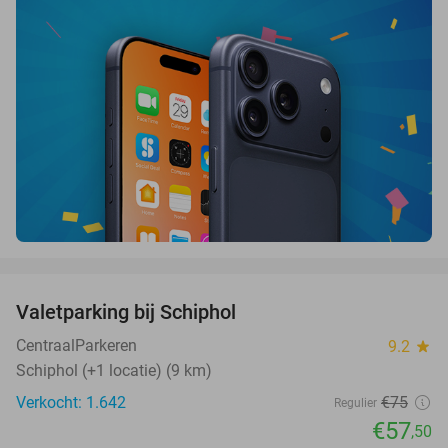
favorite_border
Valetparking bij Schiphol
23%
CentraalParkeren
9.2
star
Schiphol (+1 locatie) (9 km)
Verkocht: 1.642
€75
Regulier
€57
,50