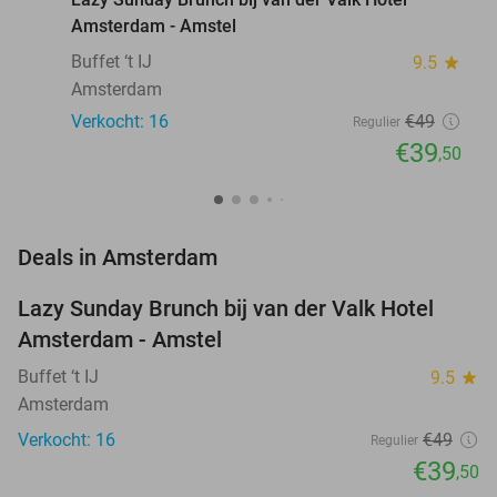
Amsterdam - Amstel
Buffet ‘t IJ
9.5
star
Amsterdam
Verkocht: 16
€49
Regulier
€39
,50
favorite_border
Deals in Amsterdam
Lazy Sunday Brunch bij van der Valk Hotel
19%
NEW
Amsterdam - Amstel
TODAY
Buffet ‘t IJ
9.5
star
Amsterdam
Verkocht: 16
€49
Regulier
€39
,50