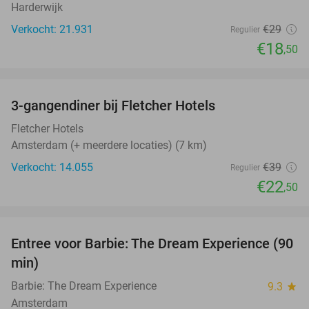
Harderwijk
Verkocht: 21.931
€29
Regulier
€18
,50
favorite_border
3-gangendiner bij Fletcher Hotels
42%
Fletcher Hotels
Amsterdam (+ meerdere locaties) (7 km)
Verkocht: 14.055
€39
Regulier
€22
,50
favorite_border
Entree voor Barbie: The Dream Experience (90
30%
min)
Barbie: The Dream Experience
9.3
star
Amsterdam