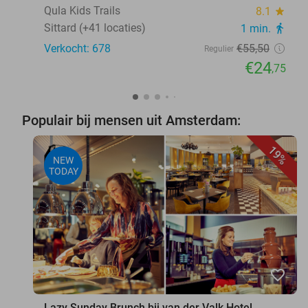
Qula Kids Trails
8.1
star
Sittard (+41 locaties)
1 min.
directions_walk
Verkocht: 678
€55
,50
Regulier
€24
,75
Populair bij mensen uit Amsterdam:
19%
NEW
TODAY
favorite_border
Lazy Sunday Brunch bij van der Valk Hotel