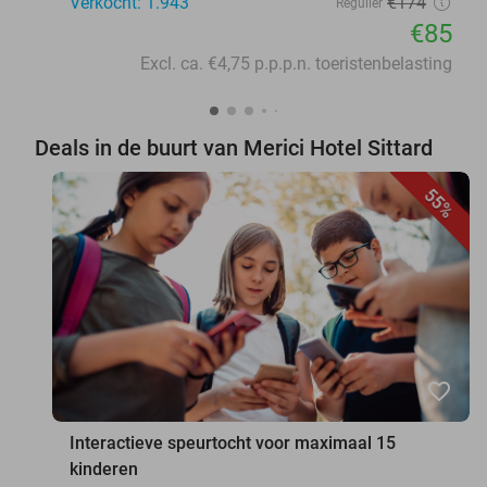
Verkocht: 1.943
€174
Regulier
€85
Excl. ca. €4,75 p.p.p.n. toeristenbelasting
Deals in de buurt van Merici Hotel Sittard
55%
favorite_border
Interactieve speurtocht voor maximaal 15
kinderen