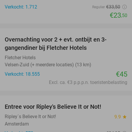
Verkocht: 1.712
€33
,50
Regulier
€23
,50
favorite_border
Overnachting voor 2 + evt. ontbijt en 3-
gangendiner bij Fletcher Hotels
Fletcher Hotels
Velsen-Zuid (+ meerdere locaties) (13 km)
€45
Verkocht: 18.555
Excl. ca. €3 p.p.p.n. toeristenbelasting
favorite_border
Entree voor Ripley's Believe It or Not!
56%
Ripley´s Believe It or Not!
9.9
star
Amsterdam