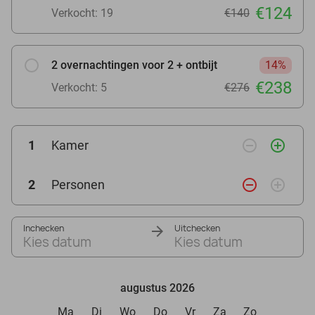
€124
Verkocht: 19
€140
2 overnachtingen voor 2 + ontbijt
14%
€238
Verkocht: 5
€276
remove_circle_outline
add_circle_outline
1
Kamer
remove_circle_outline
add_circle_outline
2
Personen
Inchecken
Uitchecken
Kies datum
Kies datum
augustus 2026
Ma
Di
Wo
Do
Vr
Za
Zo