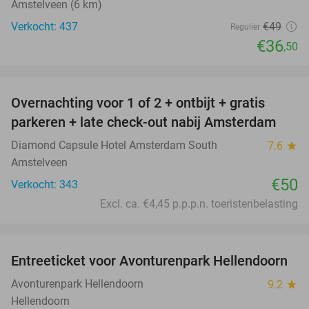
Amstelveen (6 km)
Verkocht: 437
€49
Regulier
€36
,50
favorite_border
Overnachting voor 1 of 2 + ontbijt + gratis
parkeren + late check-out nabij Amsterdam
Diamond Capsule Hotel Amsterdam South
7.6
star
Amstelveen
€50
Verkocht: 343
Excl. ca. €4,45 p.p.p.n. toeristenbelasting
favorite_border
Entreeticket voor Avonturenpark Hellendoorn
41%
Avonturenpark Hellendoorn
9.2
star
Hellendoorn