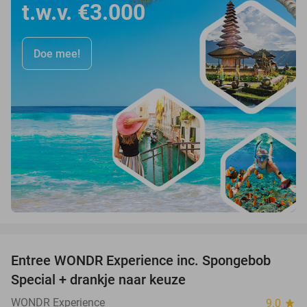
t.w.v. €3.000
Doe mee!
favorite_border
Entree WONDR Experience inc. Spongebob
27%
Special + drankje naar keuze
WONDR Experience
9.0
star