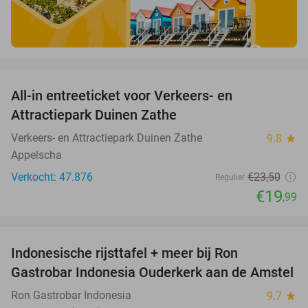
favorite_border
All-in entreeticket voor Verkeers- en
15%
Attractiepark Duinen Zathe
Verkeers- en Attractiepark Duinen Zathe
9.8
star
Appelscha
Verkocht: 47.876
€23
,50
Regulier
€19
,99
favorite_border
Indonesische rijsttafel + meer bij Ron
26%
Gastrobar Indonesia Ouderkerk aan de Amstel
Ron Gastrobar Indonesia
9.7
star