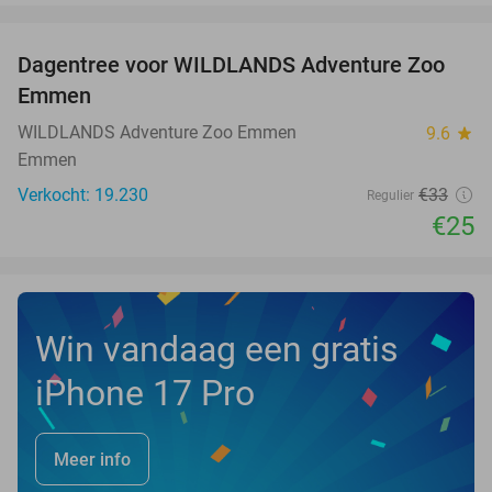
favorite_border
Dagentree voor WILDLANDS Adventure Zoo
24%
Emmen
WILDLANDS Adventure Zoo Emmen
9.6
star
Emmen
Verkocht: 19.230
€33
Regulier
€25
Win vandaag een gratis
iPhone 17 Pro
Meer info