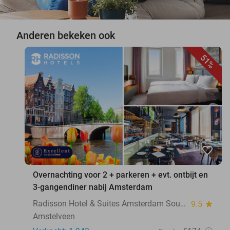
Anderen bekeken ook
51%
favorite_border
Overnachting voor 2 + parkeren + evt. ontbijt en
3-gangendiner nabij Amsterdam
Radisson Hotel & Suites Amsterdam South
9.5
star
Amstelveen