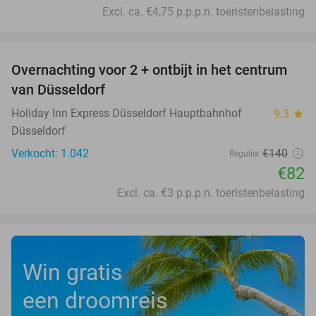
Excl. ca. €4,75 p.p.p.n. toeristenbelasting
favorite_border
Overnachting voor 2 + ontbijt in het centrum
41%
van Düsseldorf
Holiday Inn Express Düsseldorf Hauptbahnhof
9.3
star
Düsseldorf
Verkocht: 1.042
€140
Regulier
€82
Excl. ca. €3 p.p.p.n. toeristenbelasting
Win gratis
een droomreis