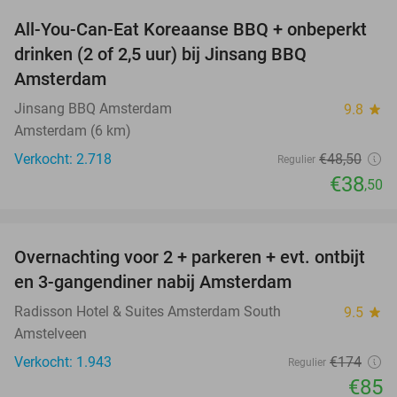
All-You-Can-Eat Koreaanse BBQ + onbeperkt
21%
drinken (2 of 2,5 uur) bij Jinsang BBQ
Amsterdam
Jinsang BBQ Amsterdam
9.8
star
Amsterdam (6 km)
Verkocht: 2.718
€48
,50
Regulier
€38
,50
favorite_border
Overnachting voor 2 + parkeren + evt. ontbijt
51%
en 3-gangendiner nabij Amsterdam
Radisson Hotel & Suites Amsterdam South
9.5
star
Amstelveen
Verkocht: 1.943
€174
Regulier
€85