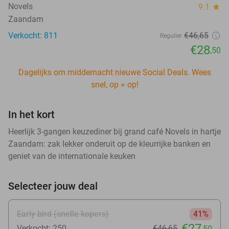
Novels
9.1
star
Zaandam
Verkocht: 811
€46
,65
Regulier
€28
,50
Dagelijks om middernacht nieuwe Social Deals. Wees
snel, op = op!
In het kort
Heerlijk 3-gangen keuzediner bij grand café Novels in hartje
Zaandam: zak lekker onderuit op de kleurrijke banken en
geniet van de internationale keuken
Selecteer jouw deal
Early bird (snelle kopers)
41%
€27
Verkocht: 250
€46
,65
,50