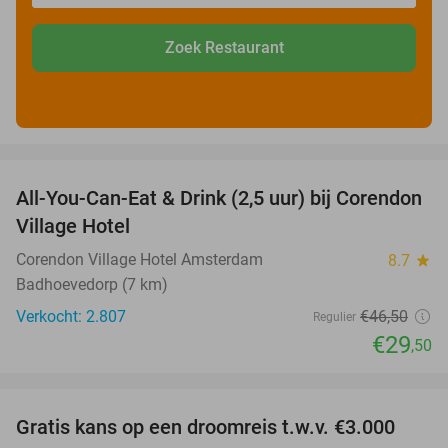
Zoek Restaurant
favorite_border
All-You-Can-Eat & Drink (2,5 uur) bij Corendon
37%
Village Hotel
Corendon Village Hotel Amsterdam
8.7
star
Badhoevedorp (7 km)
Verkocht: 2.807
€46
,50
Regulier
€29
,50
favorite_border
Gratis kans op een droomreis t.w.v. €3.000