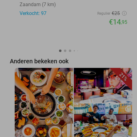
Zaandam (7 km)
Verkocht: 97
€25
Regulier
€14
,95
Anderen bekeken ook
21%
favorite_border