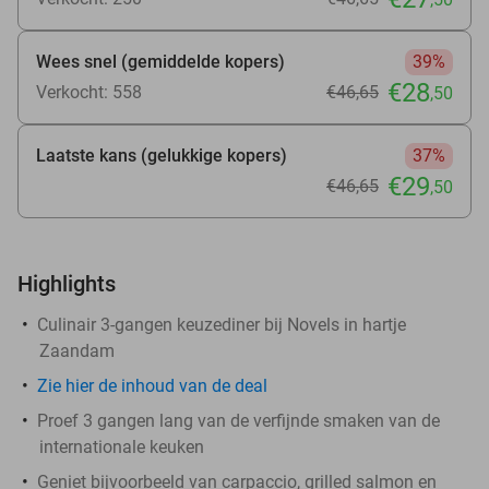
Wees snel (gemiddelde kopers)
39%
€28
Verkocht: 558
€46
,65
,50
Laatste kans (gelukkige kopers)
37%
€29
€46
,65
,50
Highlights
Culinair 3-gangen keuzediner bij Novels in hartje
Zaandam
Z
ie
hier
de inhoud van de deal
Proef 3 gangen lang van de verfijnde smaken van de
internationale keuken
Geniet bijvoorbeeld van carpaccio, grilled salmon en