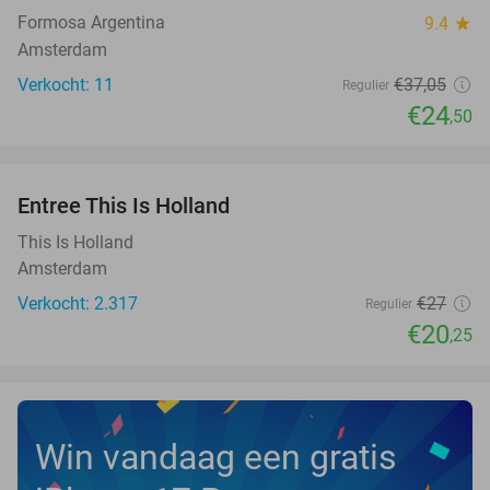
Formosa Argentina
9.4
star
Amsterdam
Verkocht: 11
€37
,05
Regulier
€24
,50
favorite_border
Entree This Is Holland
25%
This Is Holland
Amsterdam
Verkocht: 2.317
€27
Regulier
€20
,25
Win vandaag een gratis