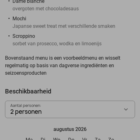
Dame blanche
overgoten met chocoladesaus
Mochi
Japanse sweet treat met verschillende smaken
Scroppino
sorbet van prosecco, wodka en limoenijs
Bovenstaand menu is een voorbeeldmenu en wisselt
regelmatig op basis van dagverse ingrediënten en
seizoensproducten
Beschikbaarheid
Aantal personen:
2 personen
augustus 2026
Ma
Di
Wo
Do
Vr
Za
Zo