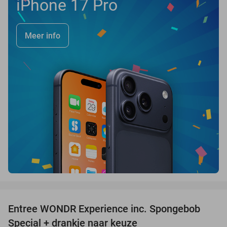
iPhone 17 Pro
Meer info
favorite_border
Entree WONDR Experience inc. Spongebob
27%
Special + drankje naar keuze