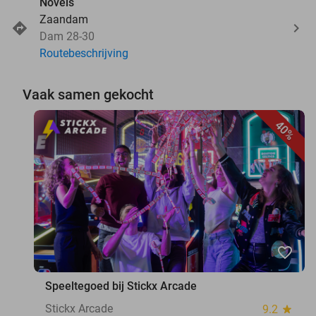
Novels
Zaandam
Dam 28-30
Routebeschrijving
Vaak samen gekocht
40%
favorite_border
Speeltegoed bij Stickx Arcade
Stickx Arcade
9.2
star