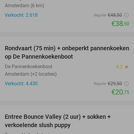
Amsterdam (6 km)
Verkocht: 2.618
€48
,50
Regulier
€38
,50
favorite_border
Rondvaart (75 min) + onbeperkt pannenkoeken
30%
op De Pannenkoekenboot
De Pannenkoekenboot
9.2
star
Amsterdam (+2 locaties)
Verkocht: 4.430
€29
,50
Regulier
€20
,75
favorite_border
Entree Bounce Valley (2 uur) + sokken +
46%
verkoelende slush puppy