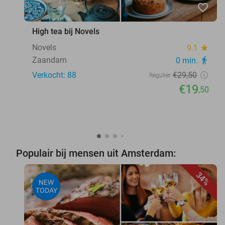
favorite_border
High tea bij Novels
Novels
9.1
star
Zaandam
0 min.
directions_walk
Verkocht: 88
€29
,50
Regulier
€19
,50
Populair bij mensen uit Amsterdam:
34%
NEW
TODAY