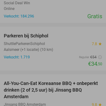
Social Deal Win
Online
Gratis
Verkocht: 184.296
favorite_border
Parkeren bij Schiphol
36%
ShuttleParkerenSchiphol
7.8
star
Aalsmeer (+1 locatie) (10 km)
Verkocht: 1.719
€54
Regulier
€34
,50
favorite_border
All-You-Can-Eat Koreaanse BBQ + onbeperkt
21%
drinken (2 of 2,5 uur) bij Jinsang BBQ
Amsterdam
Jinsang BBQ Amsterdam
9.8
star