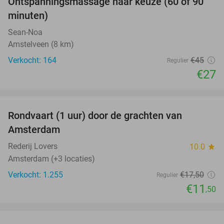
Ontspanningsmassage naar keuze (60 of 90
40%
minuten)
Sean-Noa
Amstelveen (8 km)
Verkocht: 164
€45
Regulier
€27
favorite_border
Rondvaart (1 uur) door de grachten van
34%
Amsterdam
Rederij Lovers
10.0
star
Amsterdam (+3 locaties)
Verkocht: 1.255
€17
,50
Regulier
€11
,50
favorite_border