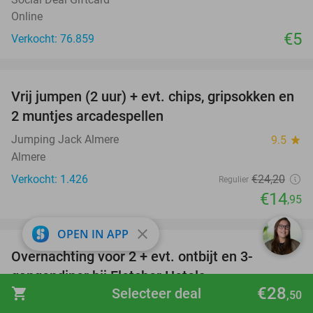
Online
€5
Verkocht: 76.859
favorite_border
Vrij jumpen (2 uur) + evt. chips, gripsokken en
38%
2 muntjes arcadespellen
Jumping Jack Almere
9.5
star
Almere
Verkocht: 1.426
€24
,20
Regulier
€14
,95
favorite_border
close
OPEN IN APP
Overnachting voor 2 + evt. ontbijt en 3-
gangendiner bij Fletcher Hotels
€28
shopping_cart
Selecteer deal
,50
Fletcher Hotels