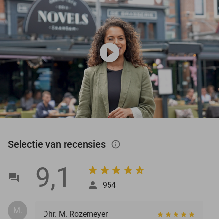
play_circle
Selectie van recensies
info_outlined
9,1
954
M.
Dhr. M. Rozemeyer