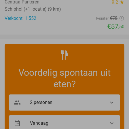
CentraalParkeren
9.2
star
Schiphol (+1 locatie) (9 km)
Verkocht: 1.552
€75
Regulier
€57
,50
Voordelig spontaan uit
eten?