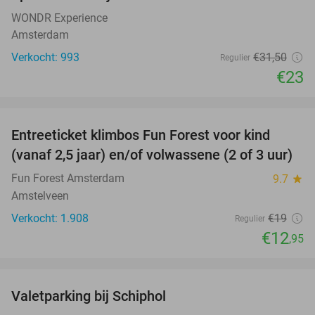
WONDR Experience
Amsterdam
Verkocht: 993
€31
,50
Regulier
€23
favorite_border
Entreeticket klimbos Fun Forest voor kind
32%
(vanaf 2,5 jaar) en/of volwassene (2 of 3 uur)
Fun Forest Amsterdam
9.7
star
Amstelveen
Verkocht: 1.908
€19
Regulier
€12
,95
favorite_border
Valetparking bij Schiphol
23%