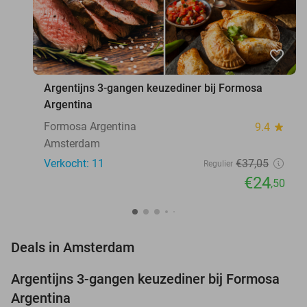
favorite_border
Argentijns 3-gangen keuzediner bij Formosa
Argentina
Formosa Argentina
9.4
star
Amsterdam
Verkocht: 11
€37
,05
Regulier
€24
,50
favorite_border
Deals in Amsterdam
Argentijns 3-gangen keuzediner bij Formosa
34%
NEW
Argentina
TODAY