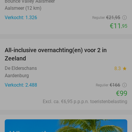
Bounce Valley Aalsmeer
Aalsmeer (12 km)
Verkocht: 1.326
€21
,95
Regulier
€11
,95
favorite_border
All-inclusive overnachting(en) voor 2 in
40%
Zeeland
De Elderschans
8.3
star
Aardenburg
Verkocht: 2.488
€166
Regulier
€99
Excl. ca. €6,95 p.p.p.n. toeristenbelasting