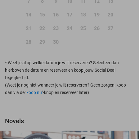
7
8
9
10
11
12
13
14
15
16
17
18
19
20
21
22
23
24
25
26
27
28
29
30
*
Weet je al op welke datum je wilt reserveren? Selecteer dan
hierboven de datum en reserveer en koop jouw Social Deal
tegelijkertijd.
(Weet je nog niet wanneer je wilt reserveren? Geen zorgen: koop
dan via de ‘
koop nu
’-knop én reserveer later)
Novels