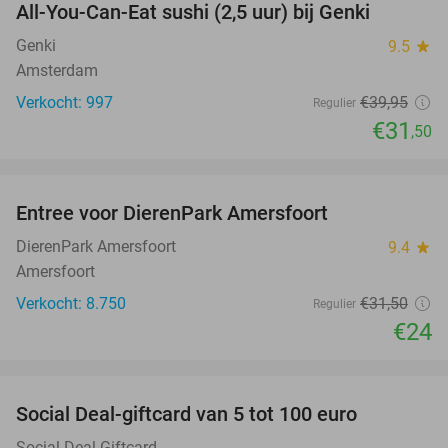
All-You-Can-Eat sushi (2,5 uur) bij Genki
21%
Genki
9.5
star
Amsterdam
Verkocht: 997
€39
,95
Regulier
€31
,50
favorite_border
Entree voor DierenPark Amersfoort
24%
DierenPark Amersfoort
9.4
star
Amersfoort
Verkocht: 8.750
€31
,50
Regulier
€24
favorite_border
Social Deal-giftcard van 5 tot 100 euro
Social Deal Giftcard