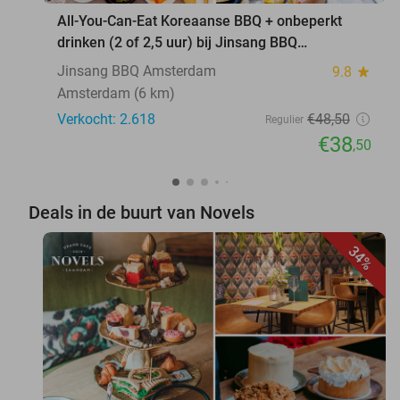
All-You-Can-Eat Koreaanse BBQ + onbeperkt
drinken (2 of 2,5 uur) bij Jinsang BBQ
Amsterdam
Jinsang BBQ Amsterdam
9.8
star
Amsterdam (6 km)
Verkocht: 2.618
€48
,50
Regulier
€38
,50
Deals in de buurt van Novels
34%