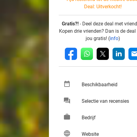
Deal:
Uitverkocht!
Gratis?!
- Deel deze deal met vrien
Kopen drie vrienden? Dan is de deal
jou gratis! (
info
)
whatsapp
linkedin
fb
mai
date_range
keybo
Beschikbaarheid
chat
keybo
Selectie van recensies
work
keybo
Bedrijf
language
keybo
Website