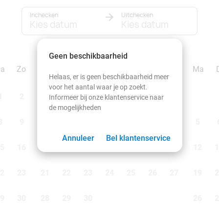
Inchecken
Uitchecken
Kies datum
Kies datum
september 2026
Geen beschikbaarheid
Za
Zo
Ma
Di
Wo
Do
Vr
Za
Zo
Ma
Helaas, er is geen beschikbaarheid meer
voor het aantal waar je op zoekt.
1
2
1
2
3
4
5
6
Informeer bij onze klantenservice naar
de mogelijkheden
8
9
7
8
9
10
11
12
13
5
Annuleer
Bel klantenservice
5
16
14
15
16
17
18
19
20
12
1
2
23
21
22
23
24
25
26
27
19
2
9
30
28
29
30
26
2