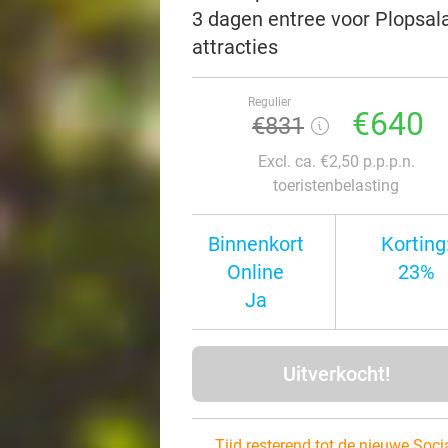
3 dagen entree voor Plopsal
attracties
Regulier
€640
€831
Excl. ca. €2,50 p.p.p.n.
toeristenbelasting
Binnenkort
Korting
Online
23%
Ja
Uitverkocht!
Tijd resterend tot de nieuwe Soci