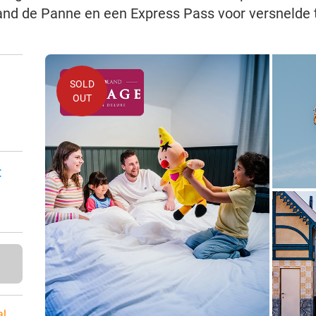
and de Panne en een Express Pass voor versnelde
SOLD
OUT
:
al