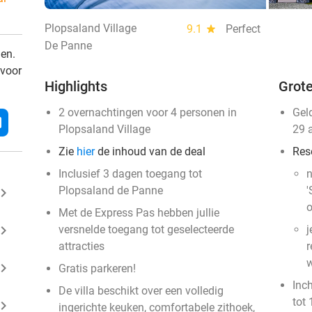
Plopsaland Village
9.1
star
Perfect
De Panne
den.
 voor
Highlights
Grote
2 overnachtingen voor 4 personen in
Gel
l
Plopsaland Village
29 
Zie
hier
de inhoud van de deal
Res
Inclusief 3 dagen toegang tot
n
Plopsaland de Panne
'
ard_arrow_right
o
Met de Express Pas hebben jullie
ard_arrow_right
versnelde toegang tot geselecteerde
j
attracties
r
w
ard_arrow_right
Gratis parkeren!
Inc
De villa beschikt over een volledig
tot 
ard_arrow_right
ingerichte keuken, comfortabele zithoek,