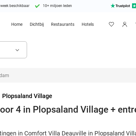
 week beschikbaar
10+ miljoen leden
Home
Dichtbij
Restaurants
Hotels
keyboard_arrow_down
>
Plopsaland Village
oor 4 in Plopsaland Village + ent
ngen in Comfort Villa Deauville in Plopsaland Villa