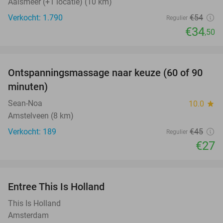
Aalsmeer (+1 locatie) (10 km)
Verkocht: 1.790
€54
Regulier
€34
,50
favorite_border
Ontspanningsmassage naar keuze (60 of 90
40%
minuten)
Sean-Noa
10.0
star
Amstelveen (8 km)
Verkocht: 189
€45
Regulier
€27
favorite_border
Entree This Is Holland
25%
This Is Holland
Amsterdam