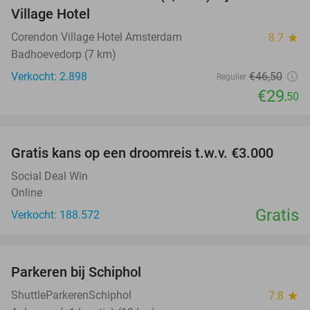
Village Hotel
Corendon Village Hotel Amsterdam
8.7
star
Badhoevedorp (7 km)
Verkocht: 2.898
€46
,50
Regulier
€29
,50
favorite_border
Gratis kans op een droomreis t.w.v. €3.000
Social Deal Win
Online
Gratis
Verkocht: 188.572
favorite_border
Parkeren bij Schiphol
36%
ShuttleParkerenSchiphol
7.8
star