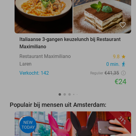
favorite_border
Italiaanse 3-gangen keuzelunch bij Restaurant
Maximiliano
Restaurant Maximiliano
9.8
star
Laren
0 min.
directions_walk
Verkocht: 142
€41
,35
Regulier
€24
Populair bij mensen uit Amsterdam:
31%
NEW
TODAY