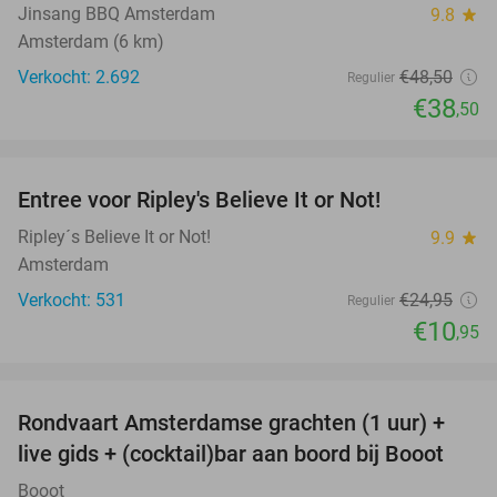
Jinsang BBQ Amsterdam
9.8
star
Amsterdam (6 km)
Verkocht: 2.692
€48
,50
Regulier
€38
,50
favorite_border
Entree voor Ripley's Believe It or Not!
56%
Ripley´s Believe It or Not!
9.9
star
Amsterdam
Verkocht: 531
€24
,95
Regulier
€10
,95
favorite_border
Rondvaart Amsterdamse grachten (1 uur) +
38%
live gids + (cocktail)bar aan boord bij Booot
Booot