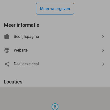
Meer weergeven
Meer informatie
Bedrijfspagina
Website
Deel deze deal
Locaties
food