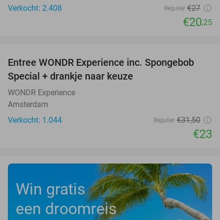
Verkocht: 2.408
€27
Regulier
€20
,25
favorite_border
Entree WONDR Experience inc. Spongebob
27%
Special + drankje naar keuze
WONDR Experience
Amsterdam
Verkocht: 1.044
€31
,50
Regulier
€23
Win gratis
een droomreis