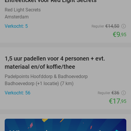
31%
NEW
TODAY
Red Light Secrets
Amsterdam
Verkocht: 5
€14
,50
Regulier
€9
,95
favorite_border
1,5 uur padellen voor 4 personen + evt.
50%
NEW
materiaal en/of koffie/thee
TODAY
Padelpoints Hoofddorp & Badhoevedorp
Badhoevedorp (+1 locatie) (7 km)
Verkocht: 56
€36
Regulier
€17
,95