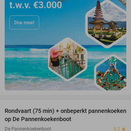
t.w.v. €3.000
Doe mee!
favorite_border
Rondvaart (75 min) + onbeperkt pannenkoeken
30%
op De Pannenkoekenboot
De Pannenkoekenboot
9.2
star