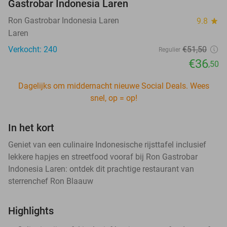
Gastrobar Indonesia Laren
Ron Gastrobar Indonesia Laren
9.8
star
Laren
Verkocht: 240
€51
,50
Regulier
€36
,50
Dagelijks om middernacht nieuwe Social Deals. Wees
snel, op = op!
In het kort
Geniet van een culinaire Indonesische rijsttafel inclusief
lekkere hapjes en streetfood vooraf bij Ron Gastrobar
Indonesia Laren: ontdek dit prachtige restaurant van
sterrenchef Ron Blaauw
Highlights