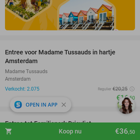
favorite_border
Entree voor Madame Tussauds in hartje
19%
Amsterdam
Madame Tussauds
Amsterdam
Verkocht: 2.075
€20
,25
Regulier
€16
,50
close
OPEN IN APP
favorite_border
Entree tot Familiepark Drievliet
21%
€36
shopping_cart
Koop nu
,50
Familiepark Drievliet
9.2
star