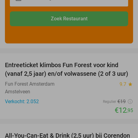
Zoek Restaurant
favorite_border
Entreeticket klimbos Fun Forest voor kind
32%
(vanaf 2,5 jaar) en/of volwassene (2 of 3 uur)
Fun Forest Amsterdam
9.7
star
Amstelveen
Verkocht: 2.052
€19
Regulier
€12
,95
favorite_border
All-You-Can-Eat & Drink (2,5 uur) bij Corendon
37%