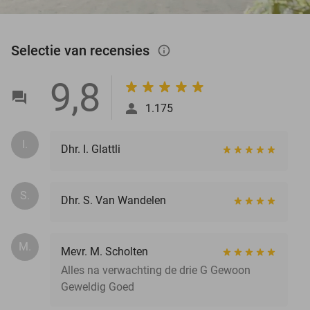
Selectie van recensies
info_outlined
9,8
1.175
I.
Dhr. I. Glattli
S.
Dhr. S. Van Wandelen
M.
Mevr. M. Scholten
Alles na verwachting de drie G Gewoon
Geweldig Goed