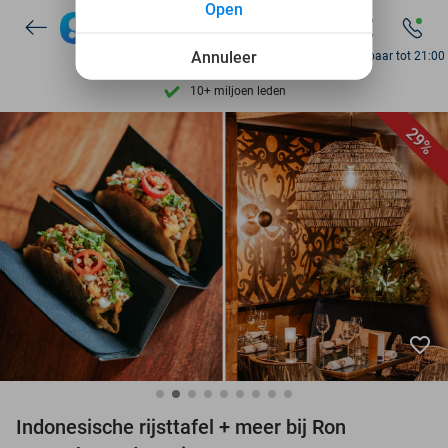
Open
7 dagen per week beschikbaar
10+ miljoen leden
Annuleer
Bereikbaar tot 21:00
9,4
op basis van
206.330 reviews
Ontdek 15.000+ deals
29%
7 dagen per week beschikbaar
10+ miljoen leden
favorite_border
Indonesische rijsttafel + meer bij Ron