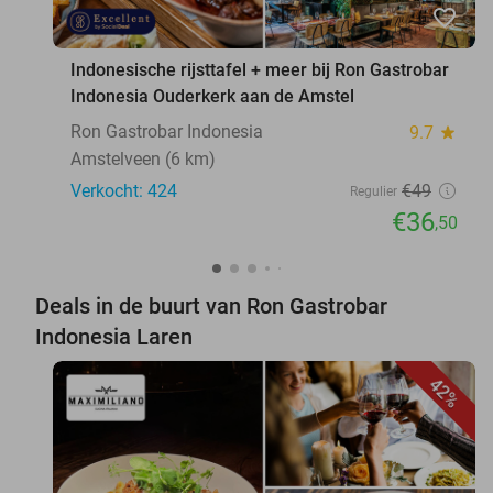
favorite_border
Indonesische rijsttafel + meer bij Ron Gastrobar
Indonesia Ouderkerk aan de Amstel
Ron Gastrobar Indonesia
9.7
star
Amstelveen (6 km)
Verkocht: 424
€49
Regulier
€36
,50
Deals in de buurt van Ron Gastrobar
Indonesia Laren
42%