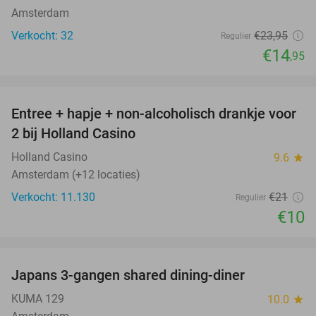
Amsterdam
Verkocht: 32
€23
,95
Regulier
€14
,95
favorite_border
Entree + hapje + non-alcoholisch drankje voor
52%
2 bij Holland Casino
Holland Casino
9.6
star
Amsterdam (+12 locaties)
Verkocht: 11.130
€21
Regulier
€10
favorite_border
Japans 3-gangen shared dining-diner
26%
KUMA 129
10.0
star