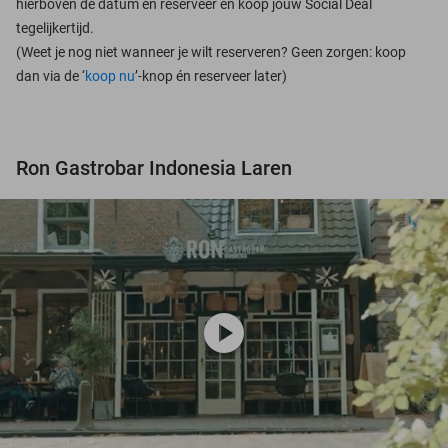
hierboven de datum en reserveer en koop jouw Social Deal
tegelijkertijd.
(Weet je nog niet wanneer je wilt reserveren? Geen zorgen: koop
dan via de ‘
koop nu
’-knop én reserveer later)
Ron Gastrobar Indonesia Laren
play_circle