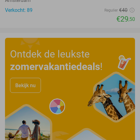
Amsterdam
Verkocht: 89
€40
Regulier
€29
,50
Ontdek de leukste
zomervakantiedeals
!
Bekijk nu