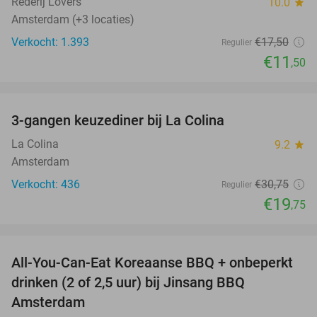
Rederij Lovers
10.0
star
Amsterdam (+3 locaties)
Verkocht: 1.393
€17
,50
Regulier
€11
,50
favorite_border
3-gangen keuzediner bij La Colina
36%
La Colina
9.2
star
Amsterdam
Verkocht: 436
€30
,75
Regulier
€19
,75
favorite_border
All-You-Can-Eat Koreaanse BBQ + onbeperkt
21%
drinken (2 of 2,5 uur) bij Jinsang BBQ
Amsterdam