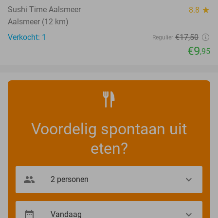
Sushi Time Aalsmeer
8.8
star
Aalsmeer (12 km)
Verkocht: 1
€17
,50
Regulier
€9
,95
Voordelig spontaan uit
eten?