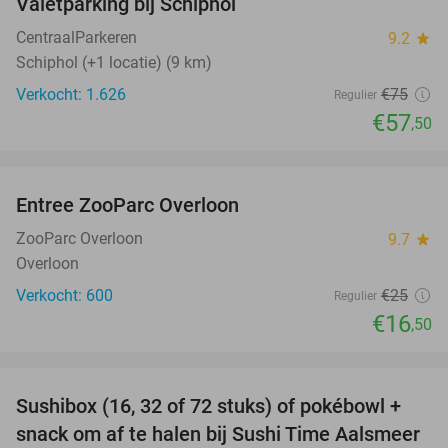
Valetparking bij Schiphol
23%
CentraalParkeren
9.2
star
Schiphol (+1 locatie) (9 km)
Verkocht: 1.626
€75
Regulier
€57
,50
favorite_border
Entree ZooParc Overloon
34%
NEW
TODAY
ZooParc Overloon
9.7
star
Overloon
Verkocht: 600
€25
Regulier
€16
,50
favorite_border
Sushibox (16, 32 of 72 stuks) of pokébowl +
43%
NEW
snack om af te halen bij Sushi Time Aalsmeer
TODAY