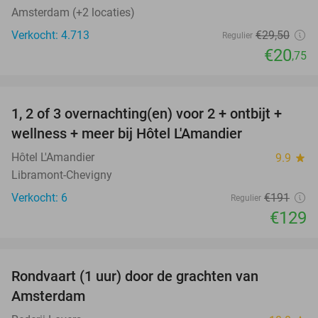
Amsterdam (+2 locaties)
Verkocht: 4.713
€29
,50
Regulier
€20
,75
favorite_border
1, 2 of 3 overnachting(en) voor 2 + ontbijt +
32%
NEW
wellness + meer bij Hôtel L'Amandier
TODAY
Hôtel L'Amandier
9.9
star
Libramont-Chevigny
Verkocht: 6
€191
Regulier
€129
favorite_border
Rondvaart (1 uur) door de grachten van
34%
Amsterdam