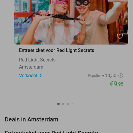
favorite_border
Entreeticket voor Red Light Secrets
Red Light Secrets
Amsterdam
Verkocht: 5
€14
,50
Regulier
€9
,95
favorite_border
Deals in Amsterdam
Entreeticket voor Red Light Secrets