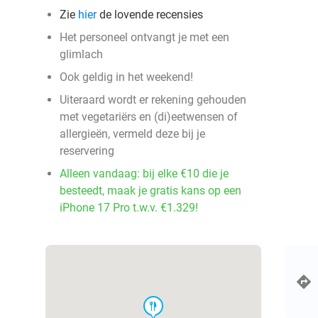
Zie
hier
de lovende recensies
Het personeel ontvangt je met een
glimlach
Ook geldig in het weekend!
Uiteraard wordt er rekening gehouden
met vegetariërs en (di)eetwensen of
allergieën, vermeld deze bij je
reservering
Alleen vandaag: bij elke €10 die je
besteedt, maak je gratis kans op een
iPhone 17 Pro t.w.v. €1.329!
food