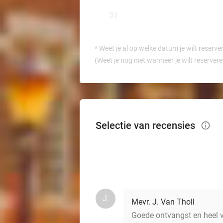
31
*
Weet je al op welke datum je wilt reserve
(Weet je nog niet wanneer je wilt reserver
Selectie van recensies
info_outlined
J.
Mevr. J. Van Tholl
Goede ontvangst en heel v