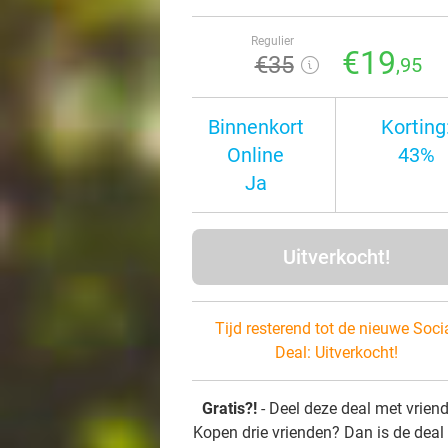
Regulier
€19
€35
,95
Binnenkort
Korting
Online
43%
Ja
Uitverkocht!
Tijd resterend tot de nieuwe Soci
Deal:
Uitverkocht!
Gratis?!
- Deel deze deal met vrien
Kopen drie vrienden? Dan is de deal