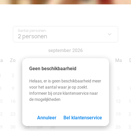
Aantal personen:
2 personen
september 2026
Za
Zo
Ma
Di
Wo
Do
Vr
Za
Zo
Ma
Geen beschikbaarheid
1
2
1
2
3
4
5
6
Helaas, er is geen beschikbaarheid meer
voor het aantal waar je op zoekt.
8
9
7
8
9
10
11
12
13
5
Informeer bij onze klantenservice naar
de mogelijkheden
5
16
14
15
16
17
18
19
20
12
1
2
23
21
22
23
24
25
26
27
19
2
Annuleer
Bel klantenservice
9
30
28
29
30
26
2