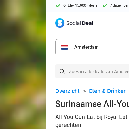
Ontdek 15.000+ deals
7 dagen per
Amsterdam
Overzicht
>
Eten & Drinken
Surinaamse All-You
All-You-Can-Eat bij Royal Ea
gerechten