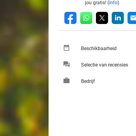
jou gratis! (
info
)
whatsapp
linkedin
fb
mai
date_range
keybo
Beschikbaarheid
chat
keybo
Selectie van recensies
work
keybo
Bedrijf