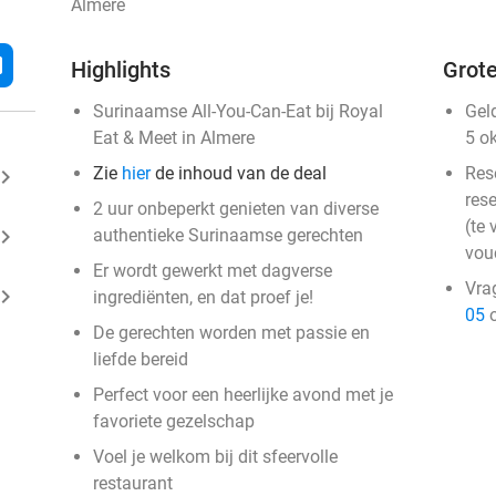
Almere
l
Highlights
Grote
Surinaamse All-You-Can-Eat bij Royal
Gel
Eat & Meet in Almere
5 o
Zie
hier
de inhoud van de deal
Res
ard_arrow_right
rese
2 uur onbeperkt genieten van diverse
(te 
ard_arrow_right
authentieke Surinaamse gerechten
vou
Er wordt gewerkt met dagverse
Vra
ard_arrow_right
ingrediënten, en dat proef je!
05
o
De gerechten worden met passie en
liefde bereid
Perfect voor een heerlijke avond met je
favoriete gezelschap
Voel je welkom bij dit sfeervolle
restaurant