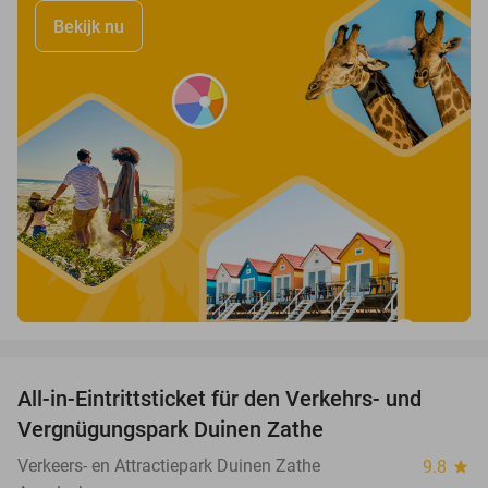
Bekijk nu
favorite_border
All-in-Eintrittsticket für den Verkehrs- und
15%
Vergnügungspark Duinen Zathe
Verkeers- en Attractiepark Duinen Zathe
9.8
star