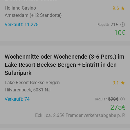
Holland Casino
9.6
star
Amsterdam (+12 Standorte)
Verkauft: 11.278
21€
Regulär
10€
favorite_border
Wochenmitte oder Wochenende (3-6 Pers.) im
53%
Lake Resort Beekse Bergen + Eintritt in den
Safaripark
Lake Resort Beekse Bergen
9.1
star
Hilvarenbeek, 5081 NJ
Verkauft: 74
590€
Regulär
275€
Exkl. ca. 2,65€ Fremdenverkehrsabgabe p. P.
favorite_border