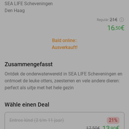
SEA LIFE Scheveningen
Den Haag
21€
Regulär
16
€
,50
Bald online::
Ausverkauft!
Zusammengefasst
Ontdek de onderwaterwereld in SEA LIFE Scheveningen en
ontmoet de leuke otters, zeesterren en vele andere dieren:
perfect als uitje met het hele gezin
Wähle einen Deal
Entree kind (2 t/m 11 jaar)
21%
13
€
17
,50
€
,90