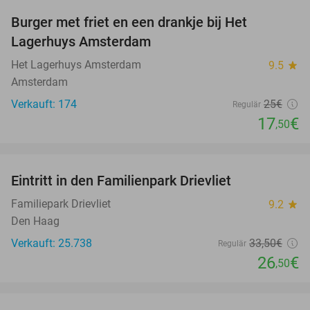
Burger met friet en een drankje bij Het
30%
Lagerhuys Amsterdam
Het Lagerhuys Amsterdam
9.5
star
Amsterdam
Verkauft: 174
25€
Regulär
17
€
,50
favorite_border
Eintritt in den Familienpark Drievliet
21%
Familiepark Drievliet
9.2
star
Den Haag
Verkauft: 25.738
33
,50
€
Regulär
26
€
,50
favorite_border