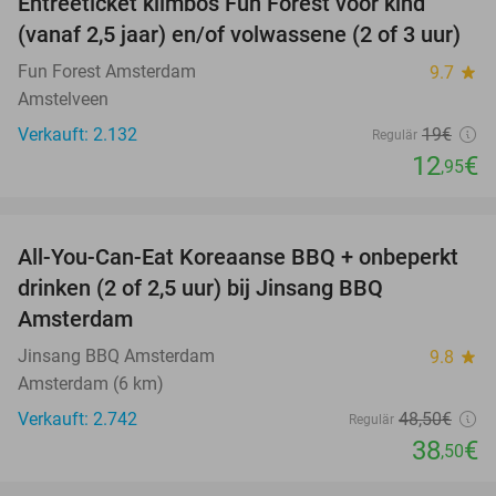
Entreeticket klimbos Fun Forest voor kind
32%
(vanaf 2,5 jaar) en/of volwassene (2 of 3 uur)
Fun Forest Amsterdam
9.7
star
Amstelveen
Verkauft: 2.132
19€
Regulär
12
€
,95
favorite_border
All-You-Can-Eat Koreaanse BBQ + onbeperkt
21%
drinken (2 of 2,5 uur) bij Jinsang BBQ
Amsterdam
Jinsang BBQ Amsterdam
9.8
star
Amsterdam (6 km)
Verkauft: 2.742
48
,50
€
Regulär
38
€
,50
favorite_border