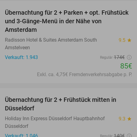
Übernachtung für 2 + Parken + opt. Frühstück
51%
und 3-Gänge-Menü in der Nähe von
Amsterdam
Radisson Hotel & Suites Amsterdam South
9.5
star
Amstelveen
Verkauft: 1.943
174€
Regulär
85€
Exkl. ca. 4,75€ Fremdenverkehrsabgabe p. P.
favorite_border
Übernachtung für 2 + Frühstück mitten in
41%
Düsseldorf
Holiday Inn Express Düsseldorf Hauptbahnhof
9.3
star
Düsseldorf
Verkauft: 1.046
140€
Regulär