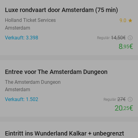
Luxe rondvaart door Amsterdam (75 min)
38%
Holland Ticket Services
9.0
star
Amsterdam
Verkauft: 3.398
14
,50
€
Regulär
8
€
,95
favorite_border
Entree voor The Amsterdam Dungeon
25%
The Amsterdam Dungeon
Amsterdam
Verkauft: 1.502
27€
Regulär
20
€
,25
favorite_border
Eintritt ins Wunderland Kalkar + unbegrenzt
32%