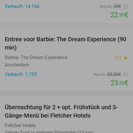
Verkauft: 14.166
39€
Regulär
22
€
,50
favorite_border
Entree voor Barbie: The Dream Experience (90
30%
min)
Barbie: The Dream Experience
9.3
star
Amsterdam
Verkauft: 1.755
33
,50
€
Regulär
23
€
,50
favorite_border
Übernachtung für 2 + opt. Frühstück und 3-
Gänge-Menü bei Fletcher Hotels
Fletcher Hotels
Velsen-Zuid (+ mehrere Standorte) (13 km)