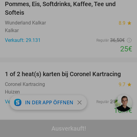
Pommes, Eis, Softdrinks, Kaffee, Tee und
Softeis
Wunderland Kalkar
8.9
star
Kalkar
Verkauft: 29.131
36
,50
€
Regulär
25€
favorite_border
1 of 2 heat(s) karten bij Coronel Kartracing
23%
Coronel Kartracing
9.7
star
Huizen
close
Verkauft: 625
21
,95
€
IN DER APP ÖFFNEN
Regulär
16
€
,95
favorite_border
Ausverkauft!
Italiaans 2- of 3-gangen keuzediner bij