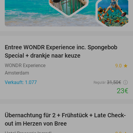
favorite_border
Entree WONDR Experience inc. Spongebob
27%
Special + drankje naar keuze
WONDR Experience
9.0
star
Amsterdam
Verkauft: 1.077
31
,50
€
Regulär
23€
favorite_border
Übernachtung für 2 + Frühstück + Late Check-
41%
NEW
out im Herzen von Bree
TODAY