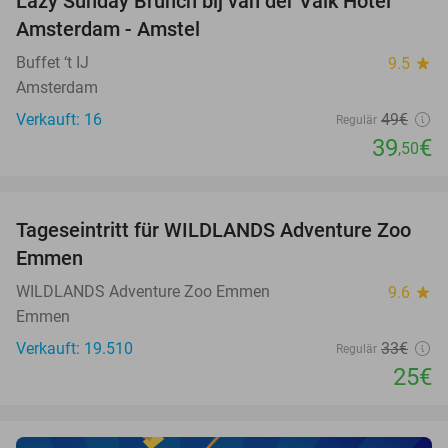
Lazy Sunday Brunch bij van der Valk Hotel
19%
NEW
Amsterdam - Amstel
TODAY
Buffet ‘t IJ
9.5
star
Amsterdam
Verkauft: 16
49€
Regulär
39
€
,50
favorite_border
Tageseintritt für WILDLANDS Adventure Zoo
24%
Emmen
WILDLANDS Adventure Zoo Emmen
9.6
star
Emmen
Verkauft: 19.510
33€
Regulär
25€