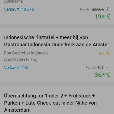
Appelscha
Verkauft: 48.372
23
,50
€
Regulär
19
€
,99
favorite_border
Indonesische rijsttafel + meer bij Ron
26%
Gastrobar Indonesia Ouderkerk aan de Amstel
Ron Gastrobar Indonesia
9.7
star
Amstelveen (6 km)
Verkauft: 446
49€
Regulär
36
€
,50
favorite_border
Übernachtung für 1 oder 2 + Frühstück +
Parken + Late Check-out in der Nähe von
Amsterdam