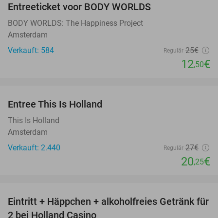
Entreeticket voor BODY WORLDS
50%
BODY WORLDS: The Happiness Project
Amsterdam
Verkauft: 584
25€
Regulär
12
€
,50
favorite_border
Entree This Is Holland
25%
This Is Holland
Amsterdam
Verkauft: 2.440
27€
Regulär
20
€
,25
favorite_border
Eintritt + Häppchen + alkoholfreies Getränk für
52%
2 bei Holland Casino