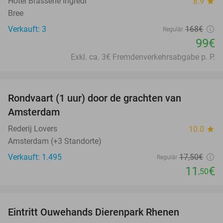
Hotel Brasserie Ingredi
8.9
star
Bree
Verkauft: 3
168€
Regulär
99€
Exkl. ca. 3€ Fremdenverkehrsabgabe p. P.
favorite_border
Rondvaart (1 uur) door de grachten van
34%
Amsterdam
Rederij Lovers
10.0
star
Amsterdam (+3 Standorte)
Verkauft: 1.495
17
,50
€
Regulär
11
€
,50
favorite_border
Eintritt Ouwehands Dierenpark Rhenen
19%