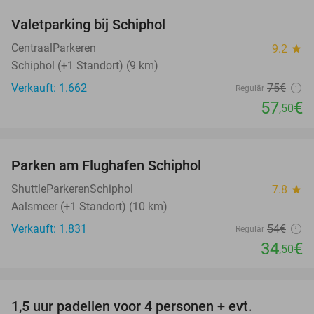
Valetparking bij Schiphol
23%
CentraalParkeren
9.2
star
Schiphol (+1 Standort) (9 km)
Verkauft: 1.662
75€
Regulär
57
€
,50
favorite_border
Parken am Flughafen Schiphol
36%
ShuttleParkerenSchiphol
7.8
star
Aalsmeer (+1 Standort) (10 km)
Verkauft: 1.831
54€
Regulär
34
€
,50
favorite_border
1,5 uur padellen voor 4 personen + evt.
50%