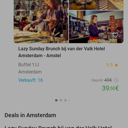
favorite_border
Lazy Sunday Brunch bij van der Valk Hotel
Amsterdam - Amstel
Buffet ‘t IJ
9.5
star
Amsterdam
Verkauft: 16
49€
Regulär
39
€
,50
favorite_border
Deals in Amsterdam