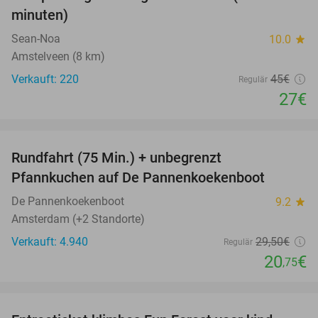
40%
minuten)
Sean-Noa
10.0
star
Amstelveen (8 km)
Verkauft: 220
45€
Regulär
27€
favorite_border
Rundfahrt (75 Min.) + unbegrenzt
30%
Pfannkuchen auf De Pannenkoekenboot
De Pannenkoekenboot
9.2
star
Amsterdam (+2 Standorte)
Verkauft: 4.940
29
,50
€
Regulär
20
€
,75
favorite_border