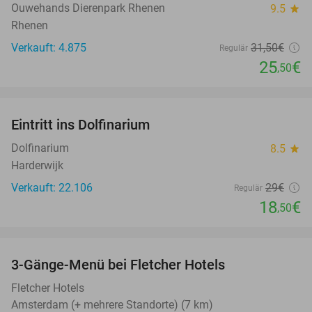
Ouwehands Dierenpark Rhenen
9.5
star
Rhenen
Verkauft: 4.875
31
,50
€
Regulär
25
€
,50
favorite_border
Eintritt ins Dolfinarium
36%
Dolfinarium
8.5
star
Harderwijk
Verkauft: 22.106
29€
Regulär
18
€
,50
favorite_border
3-Gänge-Menü bei Fletcher Hotels
42%
Fletcher Hotels
Amsterdam (+ mehrere Standorte) (7 km)