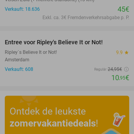
45€
Verkauft: 18.636
Exkl. ca. 3€ Fremdenverkehrsabgabe p. P.
favorite_border
Entree voor Ripley's Believe It or Not!
56%
Ripley´s Believe It or Not!
9.9
star
Amsterdam
Verkauft: 608
24
,95
€
Regulär
10
€
,95
Ontdek de leukste
zomervakantiedeals
!