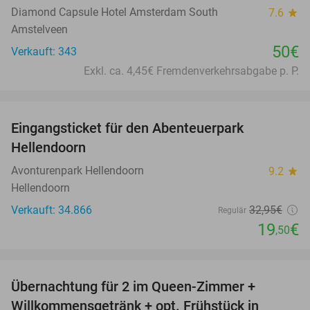
Diamond Capsule Hotel Amsterdam South
7.6
star
Amstelveen
50€
Verkauft: 343
Exkl. ca. 4,45€ Fremdenverkehrsabgabe p. P.
favorite_border
Eingangsticket für den Abenteuerpark
41%
Hellendoorn
Avonturenpark Hellendoorn
9.2
star
Hellendoorn
Verkauft: 34.866
32
,95
€
Regulär
19
€
,50
favorite_border
Übernachtung für 2 im Queen-Zimmer +
51%
Willkommensgetränk + opt. Frühstück in