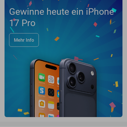
Gewinne heute ein iPhone
17 Pro
Mehr Info
favorite_border