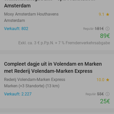
Amsterdam
Moxy Amsterdam Houthavens
9.1
star
Amsterdam
Verkauft: 802
181€
Regulär
89€
Exkl. ca. 3 € p.P.p.N. + 7 % Fremdenverkehrsabgabe
favorite_border
Compleet dagje uit in Volendam en Marken
55%
met Rederij Volendam-Marken Express
Rederij Volendam-Marken Express
10.0
star
Marken (+3 Standorte) (13 km)
Verkauft: 2.227
55€
Regulär
25€
favorite_border