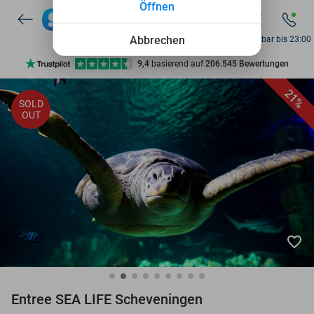
Öffnen
7 Tage die Woche verfügbar
10+ Millionen Mitglieder
Abbrechen
Erreichbar bis 23:00
9,4
basierend auf
206.545 Bewertungen
Entdecke 15.000+ Deals
21%
SOLD
7 Tage die Woche verfügbar
OUT
10+ Millionen Mitglieder
favorite_border
Entree SEA LIFE Scheveningen