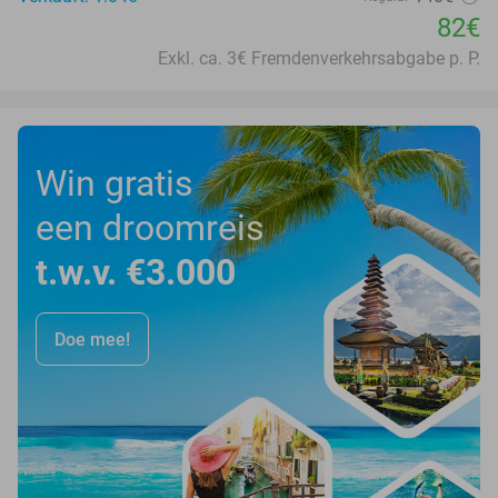
82€
Exkl. ca. 3€ Fremdenverkehrsabgabe p. P.
Win gratis
een droomreis
t.w.v. €3.000
Doe mee!