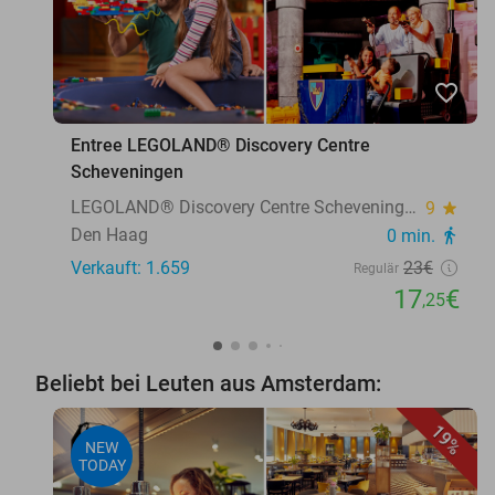
favorite_border
Entree LEGOLAND® Discovery Centre
Scheveningen
LEGOLAND® Discovery Centre Scheveningen
9
star
Den Haag
0 min.
directions_walk
Verkauft: 1.659
23€
Regulär
17
€
,25
Beliebt bei Leuten aus Amsterdam:
19%
NEW
TODAY