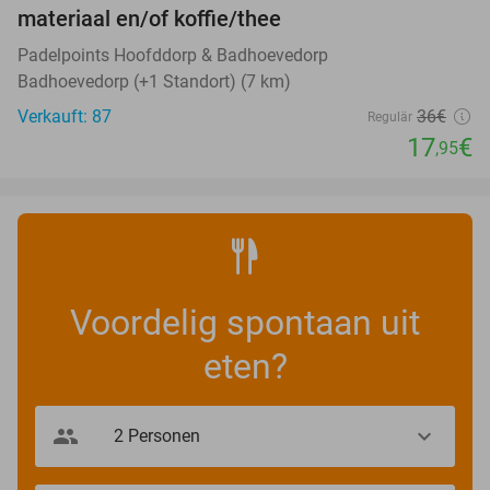
materiaal en/of koffie/thee
Padelpoints Hoofddorp & Badhoevedorp
Badhoevedorp (+1 Standort) (7 km)
Verkauft: 87
36€
Regulär
17
€
,95
Voordelig spontaan uit
eten?