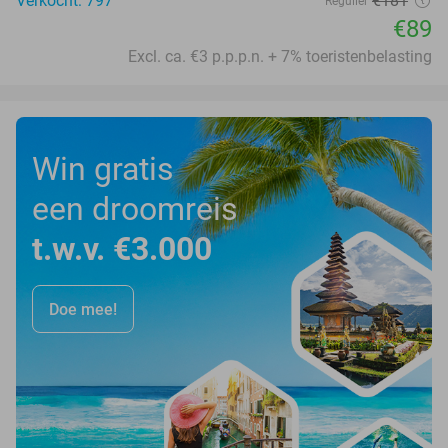
Verkocht: 797
€181
Regulier
€89
Excl. ca. €3 p.p.p.n. + 7% toeristenbelasting
Win gratis
een droomreis
t.w.v. €3.000
Doe mee!