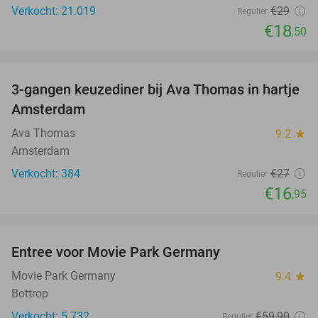
Verkocht: 21.019
€29
Regulier
€18
,50
favorite_border
3-gangen keuzediner bij Ava Thomas in hartje
37%
Amsterdam
Ava Thomas
9.2
star
Amsterdam
Verkocht: 384
€27
Regulier
€16
,95
favorite_border
Entree voor Movie Park Germany
38%
Movie Park Germany
9.4
star
Bottrop
Verkocht: 5.732
€59
,90
Regulier