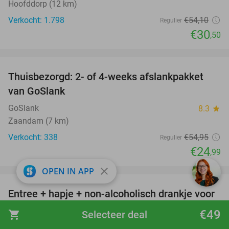
Hoofddorp (12 km)
Verkocht: 1.798
€54
,10
Regulier
€30
,50
favorite_border
Thuisbezorgd: 2- of 4-weeks afslankpakket
55%
van GoSlank
GoSlank
8.3
star
Zaandam (7 km)
Verkocht: 338
€54
,95
Regulier
€24
,99
favorite_border
close
OPEN IN APP
Entree + hapje + non-alcoholisch drankje voor
52%
2 bij Holland Casino
€49
shopping_cart
Selecteer deal
Holland Casino
9.6
star