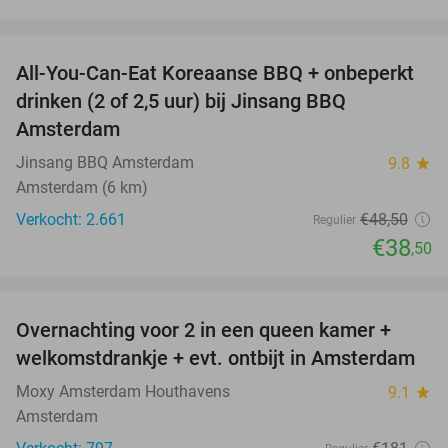
favorite_border
All-You-Can-Eat Koreaanse BBQ + onbeperkt
21%
drinken (2 of 2,5 uur) bij Jinsang BBQ
Amsterdam
Jinsang BBQ Amsterdam
9.8
star
Amsterdam (6 km)
Verkocht: 2.661
€48
,50
Regulier
€38
,50
favorite_border
Overnachting voor 2 in een queen kamer +
51%
welkomstdrankje + evt. ontbijt in Amsterdam
Moxy Amsterdam Houthavens
9.1
star
Amsterdam