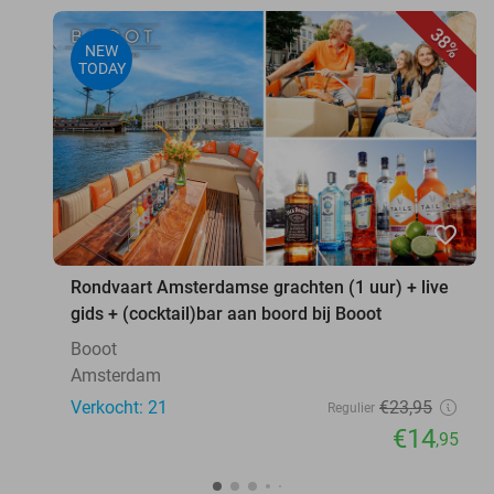
38%
NEW
TODAY
favorite_border
Rondvaart Amsterdamse grachten (1 uur) + live
gids + (cocktail)bar aan boord bij Booot
Booot
Amsterdam
Verkocht: 21
€23
,95
Regulier
€14
,95