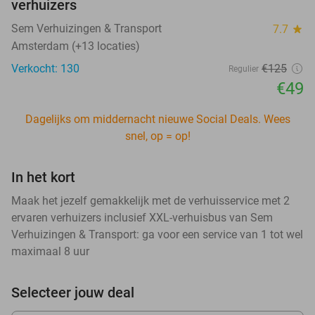
verhuizers
Sem Verhuizingen & Transport
7.7
star
Amsterdam (+13 locaties)
Verkocht: 130
€125
Regulier
€49
Dagelijks om middernacht nieuwe Social Deals. Wees
snel, op = op!
In het kort
Maak het jezelf gemakkelijk met de verhuisservice met 2
ervaren verhuizers inclusief XXL-verhuisbus van Sem
Verhuizingen & Transport: ga voor een service van 1 tot wel
maximaal 8 uur
Selecteer jouw deal