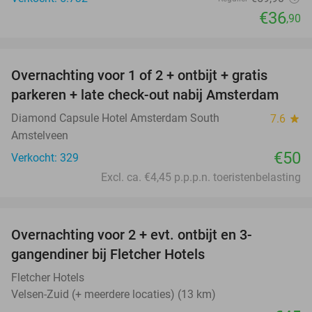
€36
,90
favorite_border
Overnachting voor 1 of 2 + ontbijt + gratis
parkeren + late check-out nabij Amsterdam
Diamond Capsule Hotel Amsterdam South
7.6
star
Amstelveen
€50
Verkocht: 329
Excl. ca. €4,45 p.p.p.n. toeristenbelasting
favorite_border
Overnachting voor 2 + evt. ontbijt en 3-
gangendiner bij Fletcher Hotels
Fletcher Hotels
Velsen-Zuid (+ meerdere locaties) (13 km)