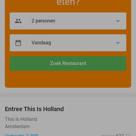
eten?
Zoek Restaurant
favorite_border
Entree This Is Holland
25%
This Is Holland
Amsterdam