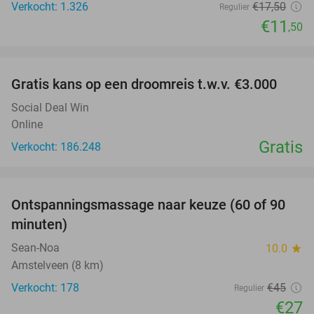
Verkocht: 1.326
€17
,50
Regulier
€11
,50
favorite_border
Gratis kans op een droomreis t.w.v. €3.000
Social Deal Win
Online
Gratis
Verkocht: 186.248
favorite_border
Ontspanningsmassage naar keuze (60 of 90
40%
minuten)
Sean-Noa
10.0
star
Amstelveen (8 km)
Verkocht: 178
€45
Regulier
€27