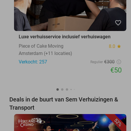
favorite_border
Luxe verhuisservice inclusief verhuiswagen
Piece of Cake Moving
8.0
star
Amsterdam (+11 locaties)
Verkocht: 257
€300
Regulier
€50
Deals in de buurt van Sem Verhuizingen &
Transport
52%