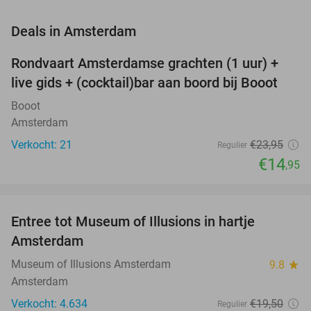
favorite_border
Deals in Amsterdam
Rondvaart Amsterdamse grachten (1 uur) +
38%
NEW
live gids + (cocktail)bar aan boord bij Booot
TODAY
Booot
Amsterdam
Verkocht: 21
€23
,95
Regulier
€14
,95
favorite_border
Entree tot Museum of Illusions in hartje
23%
Amsterdam
Museum of Illusions Amsterdam
9.8
star
Amsterdam
Verkocht: 4.634
€19
,50
Regulier