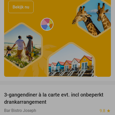
Bekijk nu
favorite_border
3-gangendiner à la carte evt. incl onbeperkt
44%
drankarrangement
Bar Bistro Joseph
9.8
star