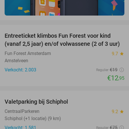
favorite_border
Entreeticket klimbos Fun Forest voor kind
32%
(vanaf 2,5 jaar) en/of volwassene (2 of 3 uur)
Fun Forest Amsterdam
9.7
star
Amstelveen
Verkocht: 2.003
€19
Regulier
€12
,95
favorite_border
Valetparking bij Schiphol
23%
CentraalParkeren
9.2
star
Schiphol (+1 locatie) (9 km)
Verkocht: 1.581
€75
Regulier