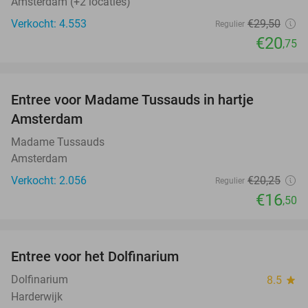
Amsterdam (+2 locaties)
Verkocht: 4.553
€29
,50
Regulier
€20
,75
favorite_border
Entree voor Madame Tussauds in hartje
19%
Amsterdam
Madame Tussauds
Amsterdam
Verkocht: 2.056
€20
,25
Regulier
€16
,50
favorite_border
Entree voor het Dolfinarium
36%
Dolfinarium
8.5
star
Harderwijk