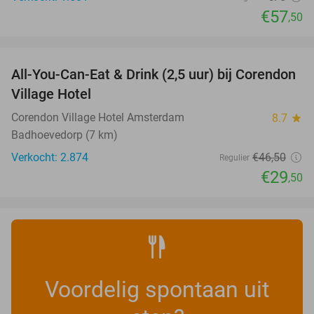
€57
,50
favorite_border
All-You-Can-Eat & Drink (2,5 uur) bij Corendon
37%
Village Hotel
Corendon Village Hotel Amsterdam
8.7
star
Badhoevedorp (7 km)
Verkocht: 2.874
€46
,50
Regulier
€29
,50
Voordelig spontaan uit