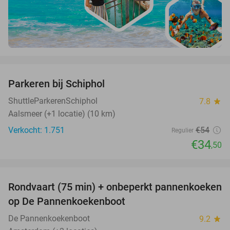
favorite_border
Parkeren bij Schiphol
36%
ShuttleParkerenSchiphol
7.8
star
Aalsmeer (+1 locatie) (10 km)
Verkocht: 1.751
€54
Regulier
€34
,50
favorite_border
Rondvaart (75 min) + onbeperkt pannenkoeken
30%
op De Pannenkoekenboot
De Pannenkoekenboot
9.2
star