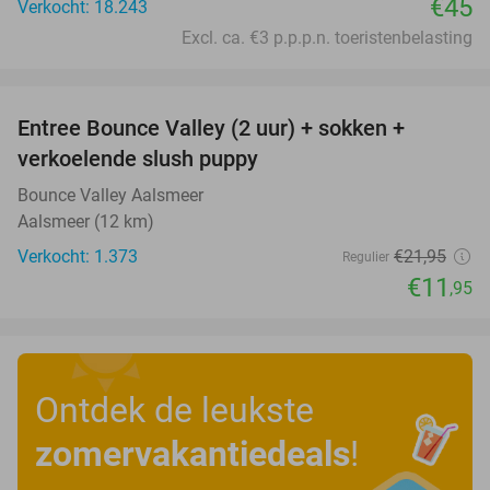
€45
Verkocht: 18.243
Excl. ca. €3 p.p.p.n. toeristenbelasting
favorite_border
Entree Bounce Valley (2 uur) + sokken +
46%
verkoelende slush puppy
Bounce Valley Aalsmeer
Aalsmeer (12 km)
Verkocht: 1.373
€21
,95
Regulier
€11
,95
Ontdek de leukste
zomervakantiedeals
!