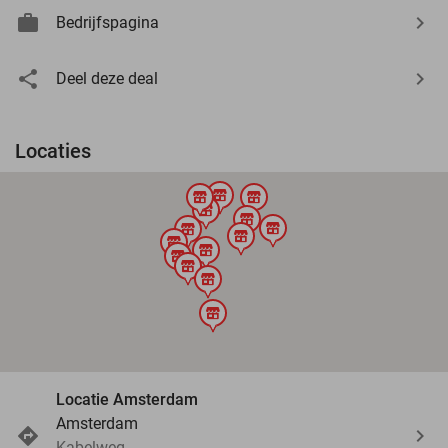
Bedrijfspagina
Deel deze deal
Locaties
store
store
store
store
store
store
store
store
store
store
store
store
store
store
Locatie Amsterdam
Amsterdam
Kabelweg