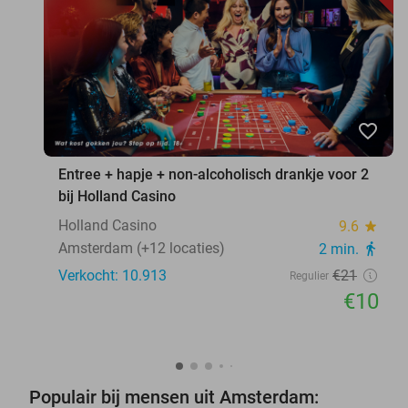
favorite_border
Entree + hapje + non-alcoholisch drankje voor 2
bij Holland Casino
Holland Casino
9.6
star
Amsterdam (+12 locaties)
2 min.
directions_walk
Verkocht: 10.913
€21
Regulier
€10
Populair bij mensen uit Amsterdam: