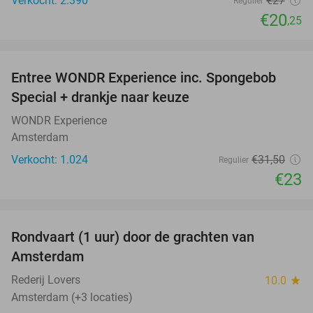
Verkocht: 2.390
€27
Regulier
€20
,25
favorite_border
Entree WONDR Experience inc. Spongebob
27%
Special + drankje naar keuze
WONDR Experience
Amsterdam
Verkocht: 1.024
€31
,50
Regulier
€23
favorite_border
Rondvaart (1 uur) door de grachten van
34%
Amsterdam
Rederij Lovers
10.0
star
Amsterdam (+3 locaties)