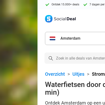
Ontdek 15.000+ deals
7 dagen per
Amsterdam
Overzicht
>
Uitjes
>
Stro
Waterfietsen door 
min)
Ontdek Amsterdam op een un