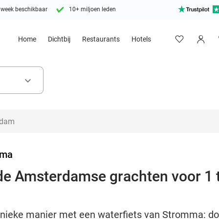
 week beschikbaar
10+ miljoen leden
Home
Dichtbij
Restaurants
Hotels
keyboard_arrow_down
mma
de Amsterdamse grachten voor 1 t
ieke manier met een waterfiets van Stromma: do