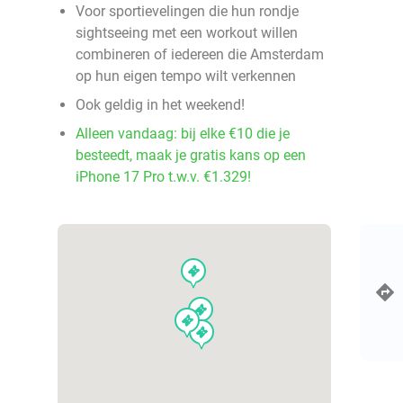
Voor sportievelingen die hun rondje
sightseeing met een workout willen
combineren of iedereen die Amsterdam
op hun eigen tempo wilt verkennen
Ook geldig in het weekend!
Alleen vandaag: bij elke €10 die je
besteedt, maak je gratis kans op een
iPhone 17 Pro t.w.v. €1.329!
events
events
events
events