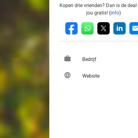
Kopen drie vrienden? Dan is de deal
jou gratis! (
info
)
whatsapp
linkedin
fb
mai
work
keybo
Bedrijf
language
keybo
Website