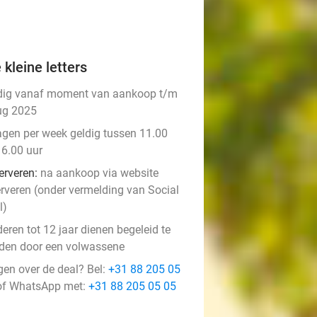
 kleine letters
dig vanaf moment van aankoop t/m
ug 2025
agen per week geldig tussen 11.00
16.00 uur
erveren:
na aankoop via website
erveren (onder vermelding van Social
l)
eren tot 12 jaar dienen begeleid te
den door een volwassene
gen over de deal? Bel:
+31 88 205 05
f WhatsApp met:
+31 88 205 05 05