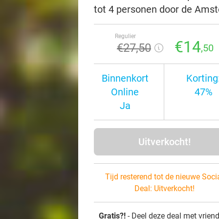
tot 4 personen door de Ams
Regulier
€14
€27
,50
,50
Binnenkort
Korting
Online
47%
Ja
Uitverkocht!
Tijd resterend tot de nieuwe Soci
Deal:
Uitverkocht!
Gratis?!
- Deel deze deal met vrien