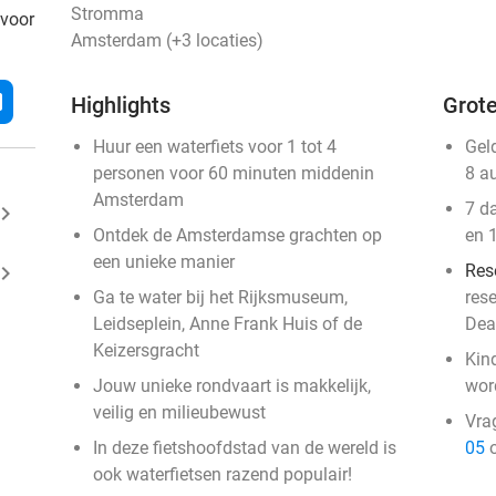
Stromma
 voor
Amsterdam (+3 locaties)
l
Highlights
Grote
Huur een waterfiets voor 1 tot 4
Gel
personen voor 60 minuten middenin
8 a
Amsterdam
7 d
ard_arrow_right
Ontdek de Amsterdamse grachten op
en 
een unieke manier
ard_arrow_right
Res
Ga te water bij het Rijksmuseum,
res
Leidseplein, Anne Frank Huis of de
Dea
Keizersgracht
Kind
Jouw unieke rondvaart is makkelijk,
wor
veilig en milieubewust
Vra
In deze fietshoofdstad van de wereld is
05
o
ook waterfietsen razend populair!