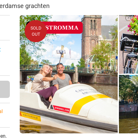
terdamse grachten
SOLD
OUT
:
al
den.