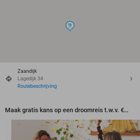
food
Zaandijk
Lagedijk 34
Routebeschrijving
Maak gratis kans op een droomreis t.w.v. €3.000!