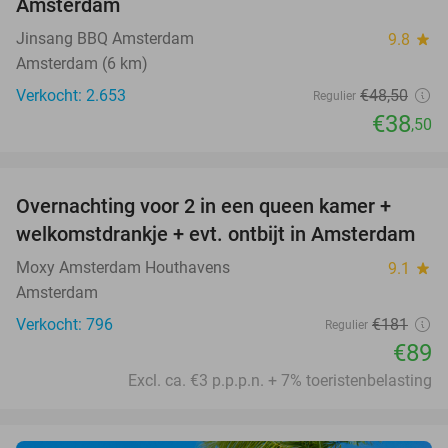
Amsterdam
Jinsang BBQ Amsterdam
9.8
star
Amsterdam (6 km)
Verkocht: 2.653
€48
,50
Regulier
€38
,50
favorite_border
Overnachting voor 2 in een queen kamer +
51%
welkomstdrankje + evt. ontbijt in Amsterdam
Moxy Amsterdam Houthavens
9.1
star
Amsterdam
Verkocht: 796
€181
Regulier
€89
Excl. ca. €3 p.p.p.n. + 7% toeristenbelasting