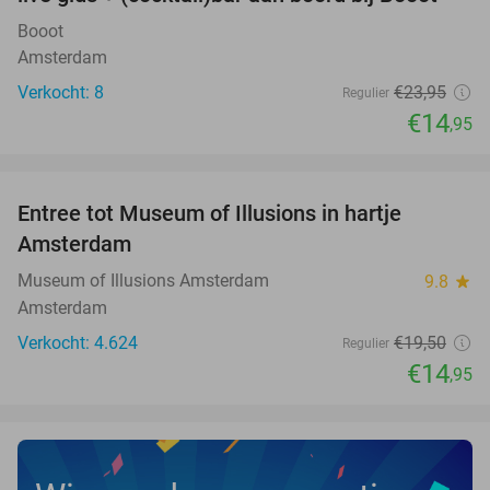
Booot
Amsterdam
Verkocht: 8
€23
,95
Regulier
€14
,95
favorite_border
Entree tot Museum of Illusions in hartje
23%
Amsterdam
Museum of Illusions Amsterdam
9.8
star
Amsterdam
Verkocht: 4.624
€19
,50
Regulier
€14
,95