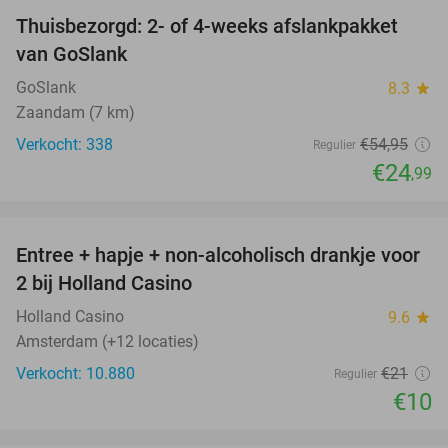
Thuisbezorgd: 2- of 4-weeks afslankpakket
55%
van GoSlank
GoSlank
8.3
star
Zaandam (7 km)
Verkocht: 338
€54
,95
Regulier
€24
,99
favorite_border
Entree + hapje + non-alcoholisch drankje voor
52%
2 bij Holland Casino
Holland Casino
9.6
star
Amsterdam (+12 locaties)
Verkocht: 10.880
€21
Regulier
€10
favorite_border