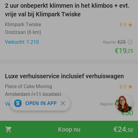
2 uur onbeperkt klimmen in het klimbos + evt.
23%
vrije val bij Klimpark Twiske
Klimpark Twiske
9.9
star
Oostzaan (6 km)
Verkocht: 1.210
€25
Regulier
€19
,25
favorite_border
Luxe verhuisservice inclusief verhuiswagen
83%
Piece of Cake Moving
8.0
star
Amsterdam (+11 locaties)
close
OPEN IN APP
Verkocht: 258
€300
Regulier
€50
favorite_border
€24
shopping_cart
Koop nu
,50
Entree voor Barbie: The Dream Experience (90