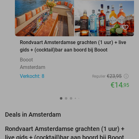
favorite_border
Rondvaart Amsterdamse grachten (1 uur) + live
gids + (cocktail)bar aan boord bij Booot
Booot
Amsterdam
Verkocht: 8
€23
,95
Regulier
€14
,95
favorite_border
Deals in Amsterdam
Rondvaart Amsterdamse grachten (1 uur) +
38%
NEW
live gids + (cocktail)bar aan boord bij Booot
TODAY