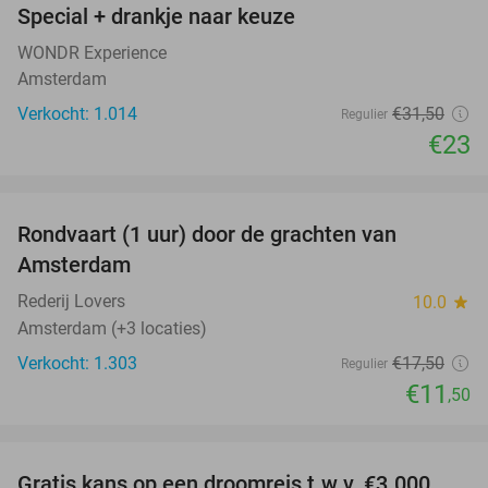
Special + drankje naar keuze
WONDR Experience
Amsterdam
Verkocht: 1.014
€31
,50
Regulier
€23
favorite_border
Rondvaart (1 uur) door de grachten van
34%
Amsterdam
Rederij Lovers
10.0
star
Amsterdam (+3 locaties)
Verkocht: 1.303
€17
,50
Regulier
€11
,50
favorite_border
Gratis kans op een droomreis t.w.v. €3.000