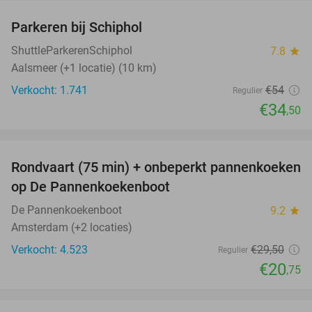
Parkeren bij Schiphol
36%
ShuttleParkerenSchiphol
7.8
star
Aalsmeer (+1 locatie) (10 km)
Verkocht: 1.741
€54
Regulier
€34
,50
favorite_border
Rondvaart (75 min) + onbeperkt pannenkoeken
30%
op De Pannenkoekenboot
De Pannenkoekenboot
9.2
star
Amsterdam (+2 locaties)
Verkocht: 4.523
€29
,50
Regulier
€20
,75
favorite_border