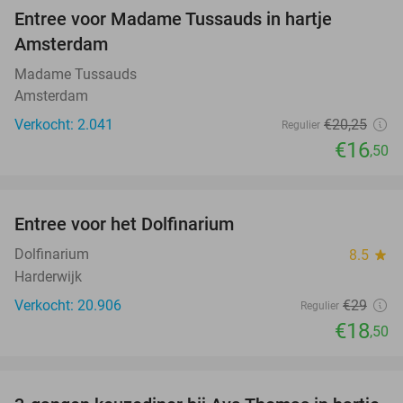
Entree voor Madame Tussauds in hartje
19%
Amsterdam
Madame Tussauds
Amsterdam
Verkocht: 2.041
€20
,25
Regulier
€16
,50
favorite_border
Entree voor het Dolfinarium
36%
Dolfinarium
8.5
star
Harderwijk
Verkocht: 20.906
€29
Regulier
€18
,50
favorite_border