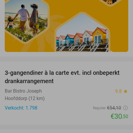
favorite_border
3-gangendiner à la carte evt. incl onbeperkt
44%
drankarrangement
Bar Bistro Joseph
9.8
star
Hoofddorp (12 km)
Verkocht: 1.798
€54
,10
Regulier
€30
,50
favorite_border