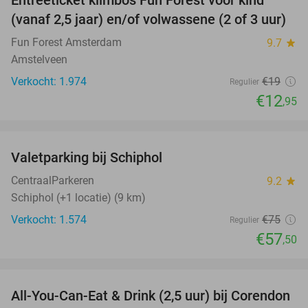
32%
(vanaf 2,5 jaar) en/of volwassene (2 of 3 uur)
Fun Forest Amsterdam
9.7
star
Amstelveen
Verkocht: 1.974
€19
Regulier
€12
,95
favorite_border
Valetparking bij Schiphol
23%
CentraalParkeren
9.2
star
Schiphol (+1 locatie) (9 km)
Verkocht: 1.574
€75
Regulier
€57
,50
favorite_border
All-You-Can-Eat & Drink (2,5 uur) bij Corendon
37%