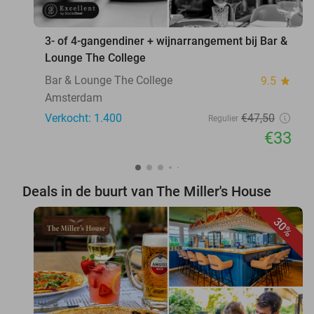
3- of 4-gangendiner + wijnarrangement bij Bar &
Lounge The College
Bar & Lounge The College
9.5
star
Amsterdam
Verkocht: 1.400
€47
,50
Regulier
€33
Deals in de buurt van The Miller's House
30%