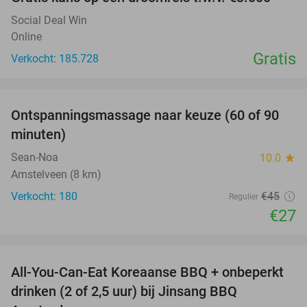
Social Deal Win
Online
Gratis
Verkocht: 185.728
favorite_border
Ontspanningsmassage naar keuze (60 of 90
40%
minuten)
Sean-Noa
10.0
star
Amstelveen (8 km)
Verkocht: 180
€45
Regulier
€27
favorite_border
All-You-Can-Eat Koreaanse BBQ + onbeperkt
21%
drinken (2 of 2,5 uur) bij Jinsang BBQ