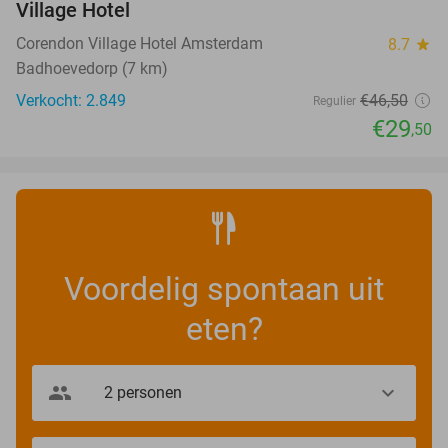
Village Hotel
Corendon Village Hotel Amsterdam
8.7
star
Badhoevedorp (7 km)
Verkocht: 2.849
€46
,50
Regulier
€29
,50
Voordelig spontaan uit
eten?