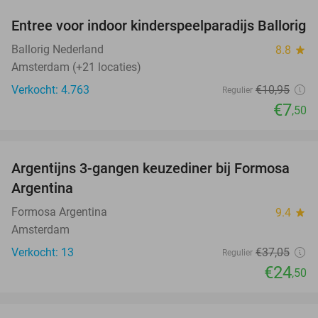
Entree voor indoor kinderspeelparadijs Ballorig
32%
Ballorig Nederland
8.8
star
Amsterdam (+21 locaties)
Verkocht: 4.763
€10
,95
Regulier
€7
,50
favorite_border
Argentijns 3-gangen keuzediner bij Formosa
34%
Argentina
Formosa Argentina
9.4
star
Amsterdam
Verkocht: 13
€37
,05
Regulier
€24
,50
favorite_border