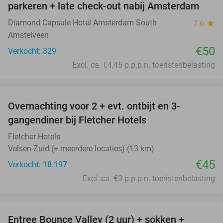
parkeren + late check-out nabij Amsterdam
Diamond Capsule Hotel Amsterdam South
7.6
star
Amstelveen
€50
Verkocht: 329
Excl. ca. €4,45 p.p.p.n. toeristenbelasting
favorite_border
Overnachting voor 2 + evt. ontbijt en 3-
gangendiner bij Fletcher Hotels
Fletcher Hotels
Velsen-Zuid (+ meerdere locaties) (13 km)
€45
Verkocht: 18.197
Excl. ca. €3 p.p.p.n. toeristenbelasting
favorite_border
Entree Bounce Valley (2 uur) + sokken +