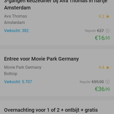
3-gangen keuzediner bij Ava Thomas in hartje
37%
Amsterdam
Ava Thomas
9.2
star
Amsterdam
Verkocht: 382
€27
Regulier
€16
,95
favorite_border
Entree voor Movie Park Germany
38%
Movie Park Germany
9.4
star
Bottrop
Verkocht: 5.707
€59
,90
Regulier
€36
,90
favorite_border
Overnachting voor 1 of 2 + ontbijt + gratis