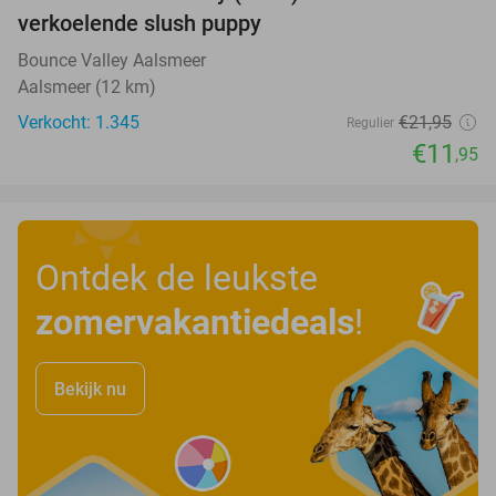
46%
verkoelende slush puppy
Bounce Valley Aalsmeer
Aalsmeer (12 km)
Verkocht: 1.345
€21
,95
Regulier
€11
,95
Ontdek de leukste
zomervakantiedeals
!
Bekijk nu