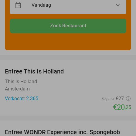
Zoek Restaurant
favorite_border
Entree This Is Holland
25%
This Is Holland
Amsterdam
Verkocht: 2.365
€27
Regulier
€20
,25
favorite_border
Entree WONDR Experience inc. Spongebob
27%