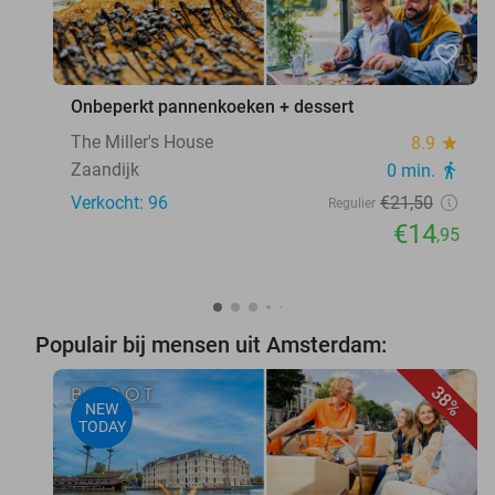
favorite_border
Onbeperkt pannenkoeken + dessert
The Miller's House
8.9
star
Zaandijk
0 min.
directions_walk
Verkocht: 96
€21
,50
Regulier
€14
,95
Populair bij mensen uit Amsterdam:
38%
NEW
TODAY