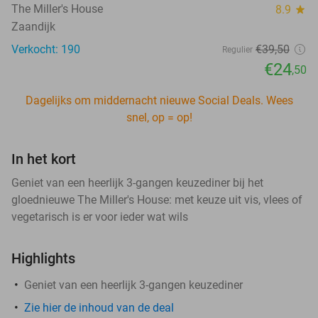
The Miller's House
8.9
star
Zaandijk
Verkocht: 190
€39
,50
Regulier
€24
,50
Dagelijks om middernacht nieuwe Social Deals. Wees
snel, op = op!
In het kort
Geniet van een heerlijk 3-gangen keuzediner bij het
gloednieuwe The Miller's House: met keuze uit vis, vlees of
vegetarisch is er voor ieder wat wils
Highlights
Geniet van een heerlijk 3-gangen keuzediner
Zie hier de inhoud van de deal