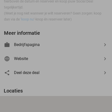
hierboven de datum en reserveer en koop jouw Social Deal
tegelijkertijd.
(Weet je nog niet wanneer je wilt reserveren? Geen zorgen: koop
dan via de ‘
koop nu
’-knop én reserveer later)
Meer informatie
Bedrijfspagina
Website
Deel deze deal
Locaties