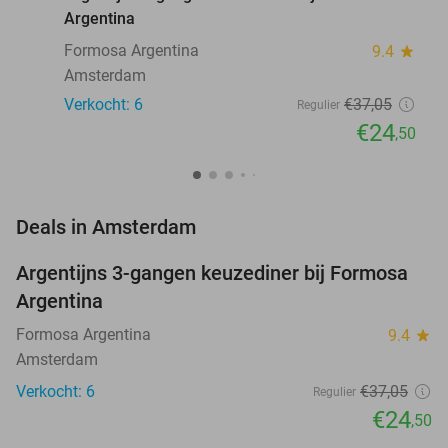
Argentina
Formosa Argentina
9.4
star
Amsterdam
Verkocht: 6
€37
,05
Regulier
€24
,50
favorite_border
Deals in Amsterdam
Argentijns 3-gangen keuzediner bij Formosa
34%
NEW
Argentina
TODAY
Formosa Argentina
9.4
star
Amsterdam
Verkocht: 6
€37
,05
Regulier
€24
,50