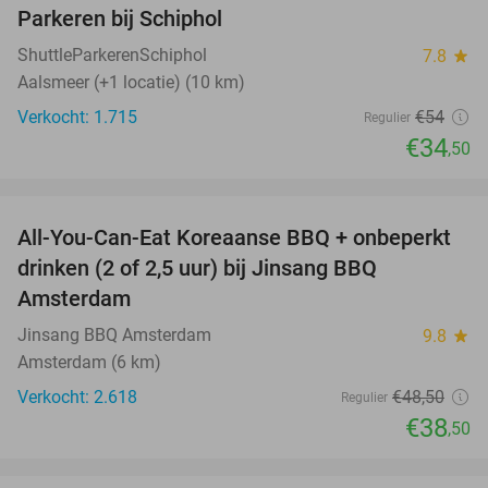
Parkeren bij Schiphol
36%
ShuttleParkerenSchiphol
7.8
star
Aalsmeer (+1 locatie) (10 km)
Verkocht: 1.715
€54
Regulier
€34
,50
favorite_border
All-You-Can-Eat Koreaanse BBQ + onbeperkt
21%
drinken (2 of 2,5 uur) bij Jinsang BBQ
Amsterdam
Jinsang BBQ Amsterdam
9.8
star
Amsterdam (6 km)
Verkocht: 2.618
€48
,50
Regulier
€38
,50
favorite_border