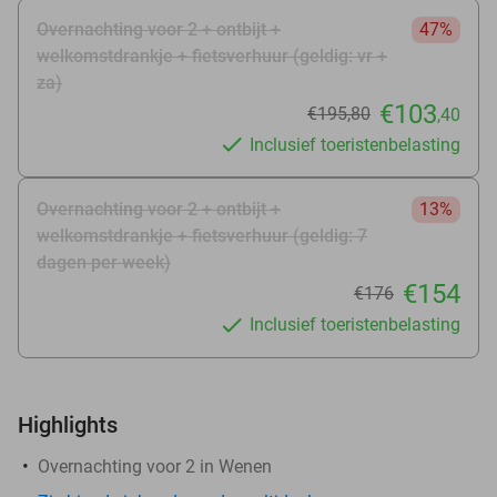
Overnachting voor 2 + ontbijt +
47%
welkomstdrankje + fietsverhuur (geldig: vr +
za)
€103
€195
,80
,40
Inclusief toeristenbelasting
Overnachting voor 2 + ontbijt +
13%
welkomstdrankje + fietsverhuur (geldig: 7
dagen per week)
€154
€176
Inclusief toeristenbelasting
Highlights
Overnachting voor 2 in Wenen