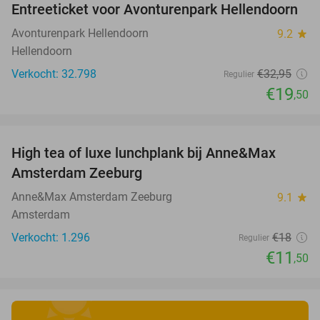
Entreeticket voor Avonturenpark Hellendoorn
41%
Avonturenpark Hellendoorn
9.2
star
Hellendoorn
Verkocht: 32.798
€32
,95
Regulier
€19
,50
favorite_border
High tea of luxe lunchplank bij Anne&Max
36%
Amsterdam Zeeburg
Anne&Max Amsterdam Zeeburg
9.1
star
Amsterdam
Verkocht: 1.296
€18
Regulier
€11
,50