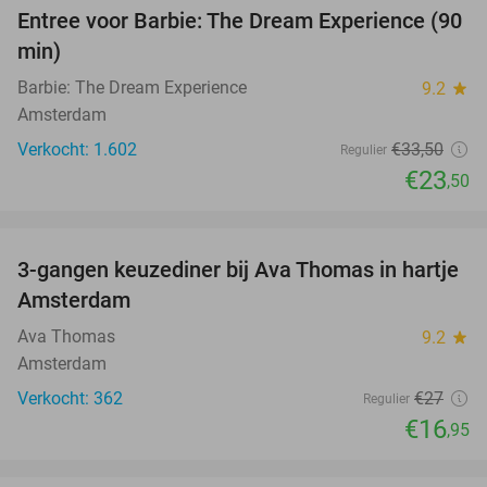
Entree voor Barbie: The Dream Experience (90
30%
min)
Barbie: The Dream Experience
9.2
star
Amsterdam
Verkocht: 1.602
€33
,50
Regulier
€23
,50
favorite_border
3-gangen keuzediner bij Ava Thomas in hartje
37%
Amsterdam
Ava Thomas
9.2
star
Amsterdam
Verkocht: 362
€27
Regulier
€16
,95
favorite_border