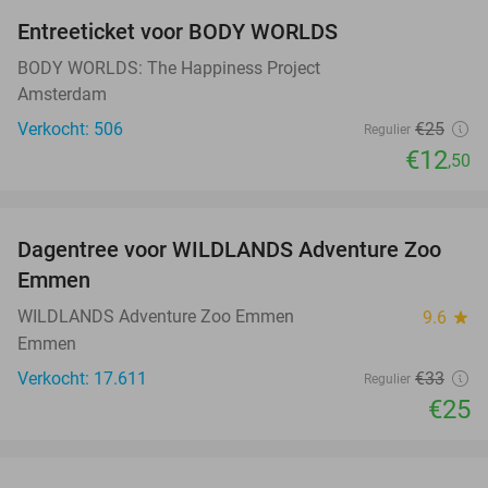
Entreeticket voor BODY WORLDS
50%
BODY WORLDS: The Happiness Project
Amsterdam
Verkocht: 506
€25
Regulier
€12
,50
favorite_border
Dagentree voor WILDLANDS Adventure Zoo
24%
Emmen
WILDLANDS Adventure Zoo Emmen
9.6
star
Emmen
Verkocht: 17.611
€33
Regulier
€25
favorite_border