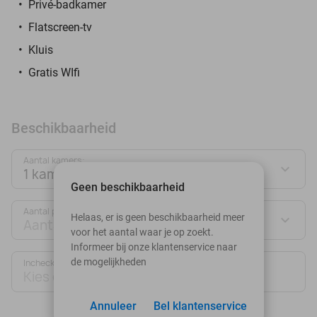
Privé-badkamer
Flatscreen-tv
Kluis
Gratis WIfi
Beschikbaarheid
Aantal kamers:
1 kamer
Geen beschikbaarheid
Aantal personen:
Helaas, er is geen beschikbaarheid meer
Aantal personen
voor het aantal waar je op zoekt.
Informeer bij onze klantenservice naar
de mogelijkheden
Inchecken
Uitchecken
Kies datum
Kies datum
Annuleer
Bel klantenservice