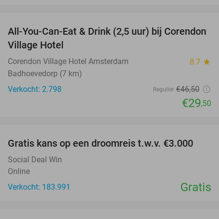
favorite_border
All-You-Can-Eat & Drink (2,5 uur) bij Corendon
37%
Village Hotel
Corendon Village Hotel Amsterdam
8.7
star
Badhoevedorp (7 km)
Verkocht: 2.798
€46
,50
Regulier
€29
,50
favorite_border
Gratis kans op een droomreis t.w.v. €3.000
Social Deal Win
Online
Gratis
Verkocht: 183.991
favorite_border