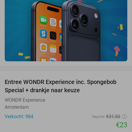
favorite_border
Entree WONDR Experience inc. Spongebob
27%
Special + drankje naar keuze
WONDR Experience
Amsterdam
Verkocht: 984
€31
,50
Regulier
€23