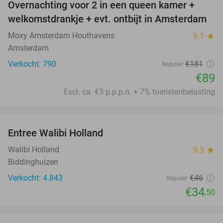
Overnachting voor 2 in een queen kamer +
51%
welkomstdrankje + evt. ontbijt in Amsterdam
Moxy Amsterdam Houthavens
9.1
star
Amsterdam
Verkocht: 790
€181
Regulier
€89
Excl. ca. €3 p.p.p.n. + 7% toeristenbelasting
favorite_border
Entree Walibi Holland
25%
Walibi Holland
9.3
star
Biddinghuizen
Verkocht: 4.843
€46
Regulier
€34
,50
favorite_border