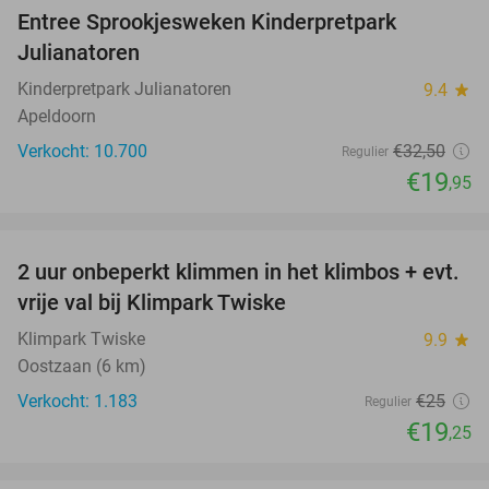
Entree Sprookjesweken Kinderpretpark
39%
Julianatoren
Kinderpretpark Julianatoren
9.4
star
Apeldoorn
Verkocht: 10.700
€32
,50
Regulier
€19
,95
favorite_border
2 uur onbeperkt klimmen in het klimbos + evt.
23%
vrije val bij Klimpark Twiske
Klimpark Twiske
9.9
star
Oostzaan (6 km)
Verkocht: 1.183
€25
Regulier
€19
,25
favorite_border