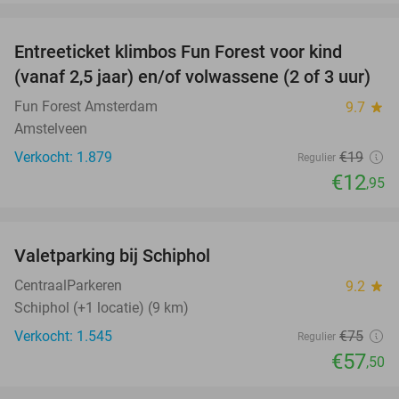
favorite_border
Entreeticket klimbos Fun Forest voor kind
32%
(vanaf 2,5 jaar) en/of volwassene (2 of 3 uur)
Fun Forest Amsterdam
9.7
star
Amstelveen
Verkocht: 1.879
€19
Regulier
€12
,95
favorite_border
Valetparking bij Schiphol
23%
CentraalParkeren
9.2
star
Schiphol (+1 locatie) (9 km)
Verkocht: 1.545
€75
Regulier
€57
,50