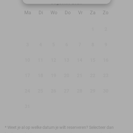
augustus 2026
Ma
Di
Wo
Do
Vr
Za
Zo
1
2
3
4
5
6
7
8
9
10
11
12
13
14
15
16
17
18
19
20
21
22
23
24
25
26
27
28
29
30
31
*
Weet je al op welke datum je wilt reserveren? Selecteer dan