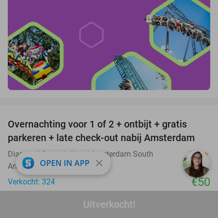
favorite_border
Overnachting voor 1 of 2 + ontbijt + gratis
parkeren + late check-out nabij Amsterdam
Diamond Capsule Hotel Amsterdam South
7.5
star
close
OPEN IN APP
Amstelveen
€50
Verkocht: 324
Excl. ca. €4,45 p.p.p.n. toeristenbelasting
Uitverkocht!
favorite_border