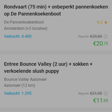
Rondvaart (75 min) + onbeperkt pannenkoeken
30%
op De Pannenkoekenboot
De Pannenkoekenboot
9.2
star
Amsterdam (+2 locaties)
Verkocht: 4.400
€29
,50
Regulier
€20
,75
favorite_border
Entree Bounce Valley (2 uur) + sokken +
46%
verkoelende slush puppy
Bounce Valley Aalsmeer
Aalsmeer (12 km)
Verkocht: 1.295
€21
,95
Regulier
€11
,95
favorite_border