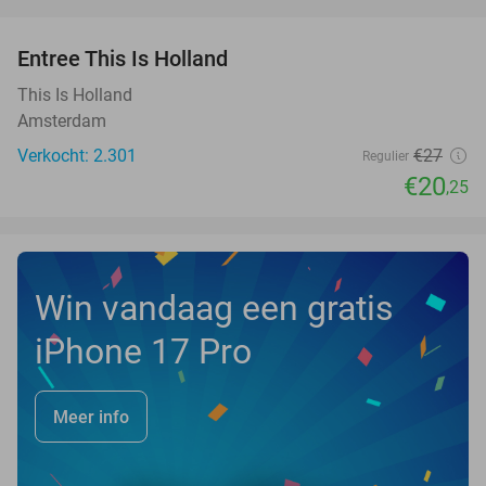
favorite_border
Entree This Is Holland
25%
This Is Holland
Amsterdam
Verkocht: 2.301
€27
Regulier
€20
,25
Win vandaag een gratis
iPhone 17 Pro
Meer info