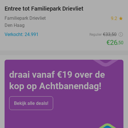
Entree tot Familiepark Drievliet
21%
Familiepark Drievliet
9.2
star
Den Haag
Verkocht: 24.991
€33
,50
Regulier
€26
,50
draai vanaf €19 over de
kop op Achtbanendag!
Bekijk alle deals!