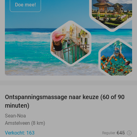
Doe mee!
favorite_border
Ontspanningsmassage naar keuze (60 of 90
40%
minuten)
Sean-Noa
Amstelveen (8 km)
Verkocht: 163
€45
Regulier