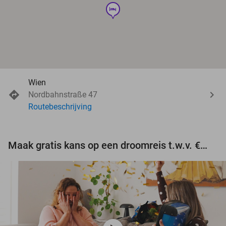
hotel
Wien
Nordbahnstraße 47
Routebeschrijving
Maak gratis kans op een droomreis t.w.v. €3.000!