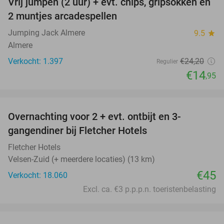
Vrij jumpen (2 uur) + evt. chips, gripsokken en
38%
2 muntjes arcadespellen
Jumping Jack Almere
9.5
star
Almere
Verkocht: 1.397
€24
,20
Regulier
€14
,95
favorite_border
Overnachting voor 2 + evt. ontbijt en 3-
gangendiner bij Fletcher Hotels
Fletcher Hotels
Velsen-Zuid (+ meerdere locaties) (13 km)
€45
Verkocht: 18.060
Excl. ca. €3 p.p.p.n. toeristenbelasting
favorite_border