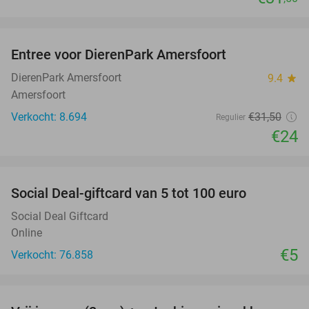
favorite_border
Entree voor DierenPark Amersfoort
24%
DierenPark Amersfoort
9.4
star
Amersfoort
Verkocht: 8.694
€31
,50
Regulier
€24
favorite_border
Social Deal-giftcard van 5 tot 100 euro
Social Deal Giftcard
Online
€5
Verkocht: 76.858
favorite_border