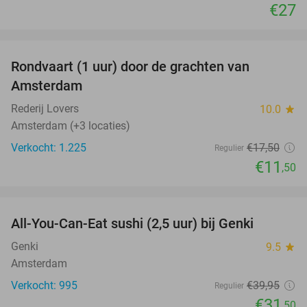
€27
favorite_border
Rondvaart (1 uur) door de grachten van
34%
Amsterdam
Rederij Lovers
10.0
star
Amsterdam (+3 locaties)
Verkocht: 1.225
€17
,50
Regulier
€11
,50
favorite_border
All-You-Can-Eat sushi (2,5 uur) bij Genki
21%
Genki
9.5
star
Amsterdam
Verkocht: 995
€39
,95
Regulier
€31
,50