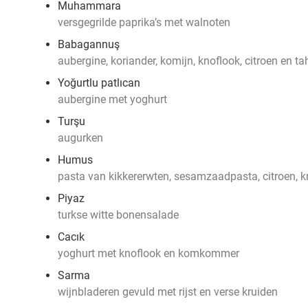
Muhammara
versgegrilde paprika’s met walnoten
Babagannuş
aubergine, koriander, komijn, knoflook, citroen en ta
Yoğurtlu patlıcan
aubergine met yoghurt
Turşu
augurken
Humus
pasta van kikkererwten, sesamzaadpasta, citroen, k
Piyaz
turkse witte bonensalade
Cacık
yoghurt met knoflook en komkommer
Sarma
wijnbladeren gevuld met rijst en verse kruiden