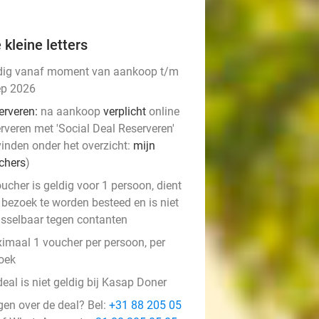
 kleine letters
dig vanaf moment van aankoop t/m
ep 2026
erveren:
na aankoop
verplicht
online
rveren met 'Social Deal Reserveren'
vinden onder het overzicht:
mijn
chers
)
ucher is geldig voor 1 persoon, dient
 bezoek te worden besteed en is niet
isselbaar tegen contanten
imaal 1 voucher per persoon, per
oek
eal is niet geldig bij Kasap Doner
gen over de deal? Bel:
+31 88 205 05