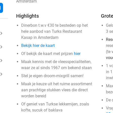
Amsterdam
l
Highlights
Grote
Dinerbon t.w.v €30 te besteden op het
Gel
hele aanbod van Turks Restaurant
3 s
ard_arrow_right
Kasap in Amsterdam
Res
Bekijk hier de kaart
rese
ard_arrow_right
(te 
Of bekijk de kaart met prijzen
hier
vou
ard_arrow_right
Maak kennis met de vleesspecialiteiten,
1 vo
waar ze al sinds 1967 om bekend staan
in 1
ard_arrow_right
Stel je eigen droom-mixgrill samen!
inw
Maak je keuze uit het ruime assortiment
Max
aan prachtige stukken vlees die direct
bez
worden bereid
De d
Of geniet van Turkse lekkernijen, zoals
Vra
kofte, sucuk of baklava