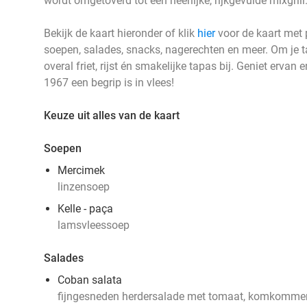
wordt omgetoverd tot een heerlijke, rijkgevulde mixgrill
Bekijk de kaart hieronder of klik
hier
voor de kaart met p
soepen, salades, snacks, nagerechten en meer. Om je ta
overal friet, rijst én smakelijke tapas bij. Geniet erv
1967 een begrip is in vlees!
Keuze uit alles van de kaart
Soepen
Mercimek
linzensoep
Kelle - paça
lamsvleessoep
Salades
Coban salata
fijngesneden herdersalade met tomaat, komkommer, 