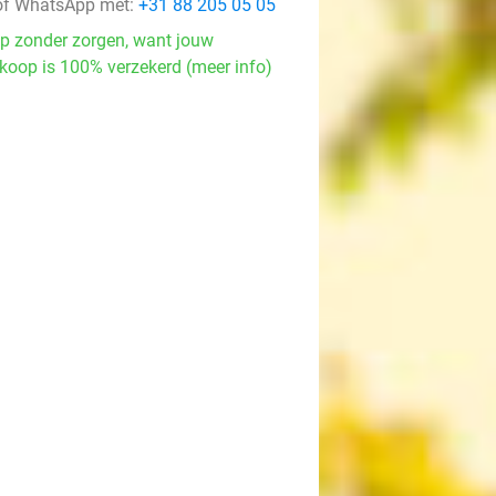
f WhatsApp met:
+31 88 205 05 05
p zonder zorgen, want jouw
koop is 100% verzekerd (meer info)