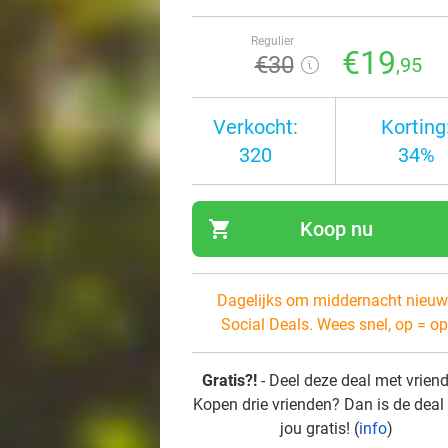
Regulier
€19
€30
,95
Verkocht:
Korting
320
34%
shopping_cart
Koop nu
navi
Dagelijks om middernacht nieuw
Social Deals. Wees snel, op = op
Gratis?!
- Deel deze deal met vrien
Kopen drie vrienden? Dan is de deal
jou gratis! (
info
)