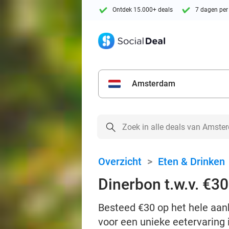
Ontdek 15.000+ deals
7 dagen per
Amsterdam
Overzicht
>
Eten & Drinken
Dinerbon t.w.v. €30
Besteed €30 op het hele aan
voor een unieke eetervaring in