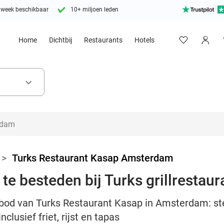
 week beschikbaar
10+ miljoen leden
Home
Dichtbij
Restaurants
Hotels
keyboard_arrow_down
>
Turks Restaurant Kasap Amsterdam
 te besteden bij Turks grillresta
bod van Turks Restaurant Kasap in Amsterdam: ste
clusief friet, rijst en tapas