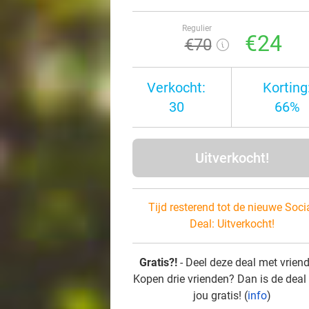
Regulier
€24
€70
Verkocht:
Korting
30
66%
Uitverkocht!
Tijd resterend tot de nieuwe Soci
Deal:
Uitverkocht!
Gratis?!
- Deel deze deal met vrien
Kopen drie vrienden? Dan is de deal
jou gratis! (
info
)