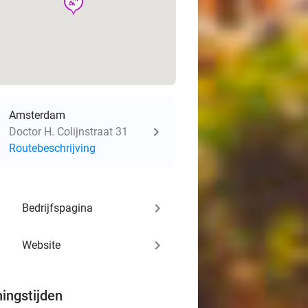
wellness
Amsterdam
Doctor H. Colijnstraat 31
Routebeschrijving
keyboard_arrow_right
Bedrijfspagina
keyboard_arrow_right
Website
ingstijden