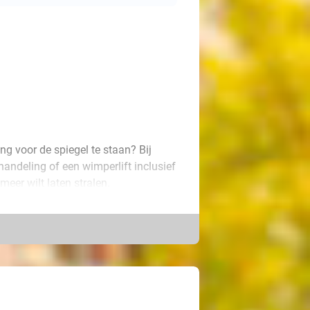
ng voor de spiegel te staan? Bij
andeling of een wimperlift inclusief
 meer wilt laten stralen.
rmde wenkbrauwen met een natuurlijk
 langdurig resultaat. Ga je voor de
e krul en extra donkere tint,
ehandeling!