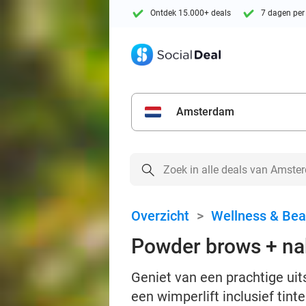
Ontdek 15.000+ deals
7 dagen per
Amsterdam
Overzicht
>
Wellness & Bea
Powder brows + nab
Geniet van een prachtige uit
een wimperlift inclusief tint