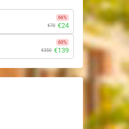
66%
€24
€70
60%
€139
€350