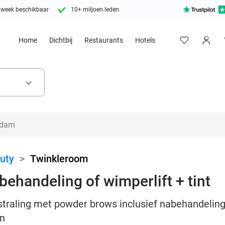
 week beschikbaar
10+ miljoen leden
Home
Dichtbij
Restaurants
Hotels
keyboard_arrow_down
uty
>
Twinkleroom
ehandeling of wimperlift + tint
straling met powder brows inclusief nabehandeling
en