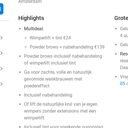
Amsterdam
l
Highlights
Grote
Multideal:
Gel
4 a
ard_arrow_right
Wimperlift + tint €24
Gel
Powder brows + nabehandeling €139
ard_arrow_right
Res
Powder brows inclusief nabehandeling
res
of wimperlift inclusief tint
Dea
ard_arrow_right
Ga voor zachte, volle en natuurlijk
Vra
gevormde wenkbrauwen met
ard_arrow_right
05
o
poedereffect
Inclusief nabehandeling
Of lift de natuurlijke krul van je eigen
wimpers zonder extensions met een
wimperlift
Inclusief tint voor sprekende oogopslag