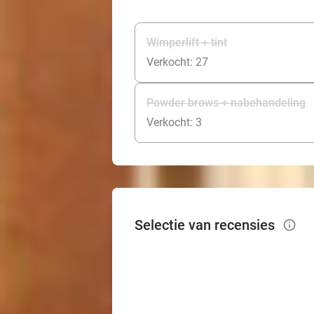
Wimperlift + tint
Verkocht: 27
Powder brows + nabehandeling
Verkocht: 3
Selectie van recensies
info_outlined