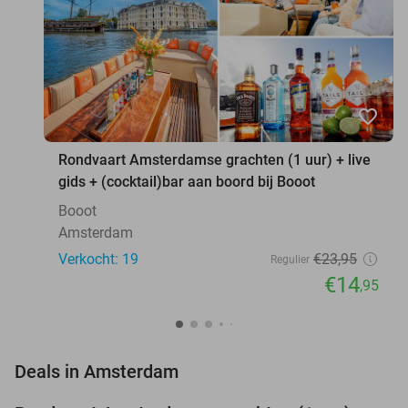
favorite_border
Rondvaart Amsterdamse grachten (1 uur) + live
gids + (cocktail)bar aan boord bij Booot
Booot
Amsterdam
Verkocht: 19
€23
,95
Regulier
€14
,95
favorite_border
Deals in Amsterdam