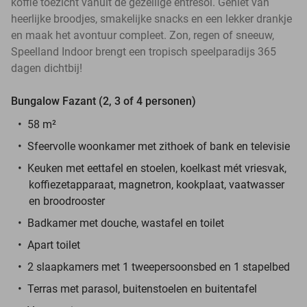
koffie toezicht vanuit de gezellige entresol. Geniet van
heerlijke broodjes, smakelijke snacks en een lekker drankje
en maak het avontuur compleet. Zon, regen of sneeuw,
Speelland Indoor brengt een tropisch speelparadijs 365
dagen dichtbij!
Bungalow Fazant (2, 3 of 4 personen)
58 m²
Sfeervolle woonkamer met zithoek of bank en televisie
Keuken met eettafel en stoelen, koelkast mét vriesvak,
koffiezetapparaat, magnetron, kookplaat, vaatwasser
en broodrooster
Badkamer met douche, wastafel en toilet
Apart toilet
2 slaapkamers met 1 tweepersoonsbed en 1 stapelbed
Terras met parasol, buitenstoelen en buitentafel