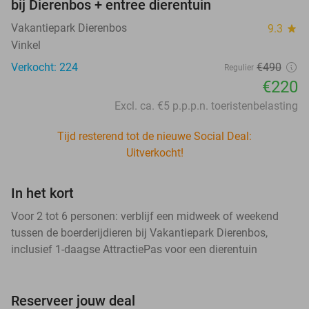
bij Dierenbos + entree dierentuin
Vakantiepark Dierenbos
9.3
star
Vinkel
Verkocht: 224
€490
Regulier
€220
Excl. ca. €5 p.p.p.n. toeristenbelasting
Tijd resterend tot de nieuwe Social Deal:
Uitverkocht!
In het kort
Voor 2 tot 6 personen: verblijf een midweek of weekend
tussen de boerderijdieren bij Vakantiepark Dierenbos,
inclusief 1-daagse AttractiePas voor een dierentuin
Reserveer jouw deal