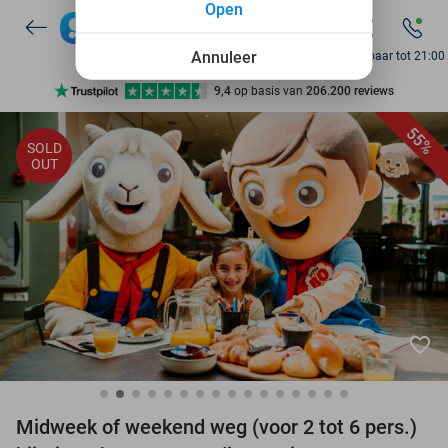
Open
10+ miljoen leden
9,4
op basis van
206.200 reviews
Annuleer
Bereikbaar tot 21:00
Ontdek 15.000+ deals
7 dagen per week beschikbaar
55%
SOLD
10+ miljoen leden
OUT
favorite_border
Midweek of weekend weg (voor 2 tot 6 pers.)