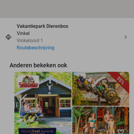
Vakantiepark Dierenbos
Vinkel
Vinkeloord 1
Routebeschrijving
Anderen bekeken ook
55%
favorite_border