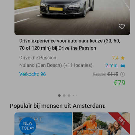
favorite_border
Drive experience voor auto naar keuze (30, 50,
70 of 120 min) bij Drive the Passion
Drive the Passion
7.4
star
Nuland (Den Bosch) (+11 locaties)
2 min.
directions_car
Verkocht: 96
€115
Regulier
€79
Populair bij mensen uit Amsterdam:
38%
NEW
TODAY