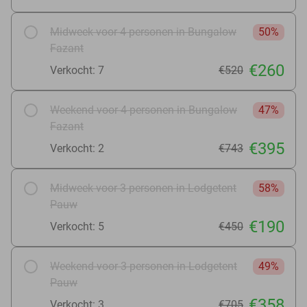
Midweek voor 4 personen in Bungalow
50%
Fazant
€260
Verkocht: 7
€520
Weekend voor 4 personen in Bungalow
47%
Fazant
€395
Verkocht: 2
€743
Midweek voor 3 personen in Lodgetent
58%
Pauw
€190
Verkocht: 5
€450
Weekend voor 3 personen in Lodgetent
49%
Pauw
€358
Verkocht: 3
€705