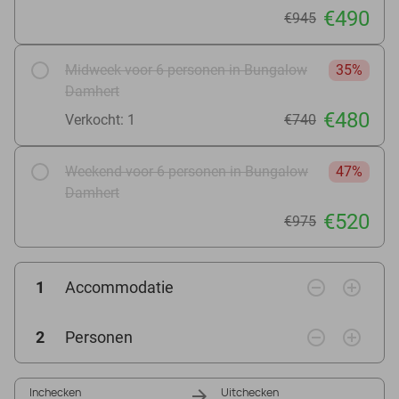
€490
€945
Midweek voor 6 personen in Bungalow
35%
Damhert
€480
Verkocht: 1
€740
Weekend voor 6 personen in Bungalow
47%
Damhert
€520
€975
remove_circle_outline
add_circle_outline
1
Accommodatie
remove_circle_outline
add_circle_outline
2
Personen
Inchecken
Uitchecken