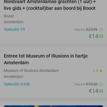
Rondvaart Amsterdamse grachten (1 uur) +
38%
NEW
live gids + (cocktail)bar aan boord bij Booot
TODAY
Booot
Amsterdam
Verkocht: 19
€23
,95
Regulier
€14
,95
favorite_border
Entree tot Museum of Illusions in hartje
23%
Amsterdam
Museum of Illusions Amsterdam
9.8
star
Amsterdam
Verkocht: 4.636
€19
,50
Regulier
€14
,95