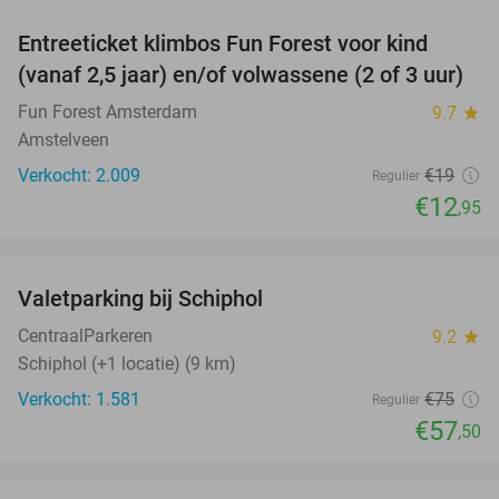
Entreeticket klimbos Fun Forest voor kind
32%
(vanaf 2,5 jaar) en/of volwassene (2 of 3 uur)
Fun Forest Amsterdam
9.7
star
Amstelveen
Verkocht: 2.009
€19
Regulier
€12
,95
favorite_border
Valetparking bij Schiphol
23%
CentraalParkeren
9.2
star
Schiphol (+1 locatie) (9 km)
Verkocht: 1.581
€75
Regulier
€57
,50
favorite_border