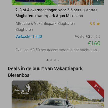
2, 3 of 4 overnachtingen voor 2-6 pers. + entree
Slagharen + waterpark Aqua Mexicana
Attractie & Vakantiepark Slagharen
8.8
star
Slagharen
Verkocht: 1.320
€355
Regulier
€160
Excl. ca. €8,50 per accommodatie per nacht aan lokale heffingen
Deals in de buurt van Vakantiepark
Dierenbos
31%