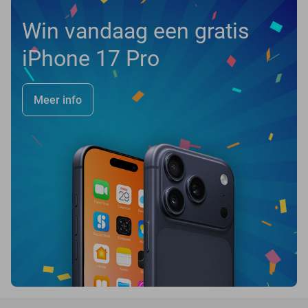
Win vandaag een gratis
iPhone 17 Pro
Meer info
favorite_border