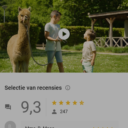
play_circle
Selectie van recensies
info_outlined
9,3
247
B.