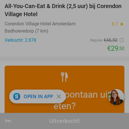
All-You-Can-Eat & Drink (2,5 uur) bij Corendon
37%
Village Hotel
Corendon Village Hotel Amsterdam
8.7
star
Badhoevedorp (7 km)
Verkocht: 2.878
€46
,50
Regulier
€29
,50
Voordelig spontaan uit
close
OPEN IN APP
eten?
hotel
Uitverkocht!
Uitverkocht!