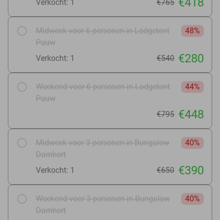
€418
Verkocht: 1
€765
Midweek voor 6 personen in Lodgetent
48%
Pauw
€280
Verkocht: 1
€540
Weekend voor 6 personen in Lodgetent
44%
Pauw
€448
€795
Midweek voor 3 personen in Bungalow
40%
Damhert
€390
Verkocht: 1
€650
Weekend voor 3 personen in Bungalow
40%
Damhert