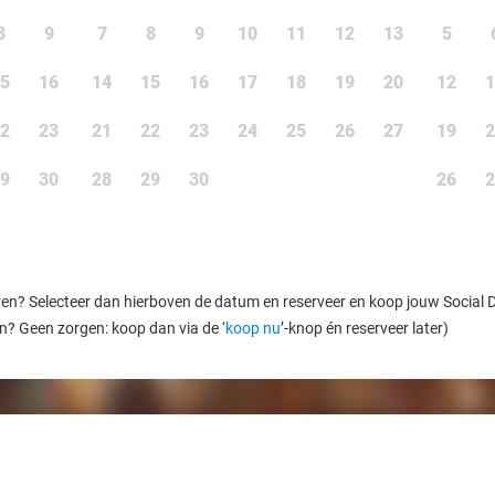
8
9
7
8
9
10
11
12
13
5
5
16
14
15
16
17
18
19
20
12
1
2
23
21
22
23
24
25
26
27
19
2
9
30
28
29
30
26
2
ren? Selecteer dan hierboven de datum en reserveer en koop jouw Social Dea
en? Geen zorgen: koop dan via de ‘
koop nu
’-knop én reserveer later)