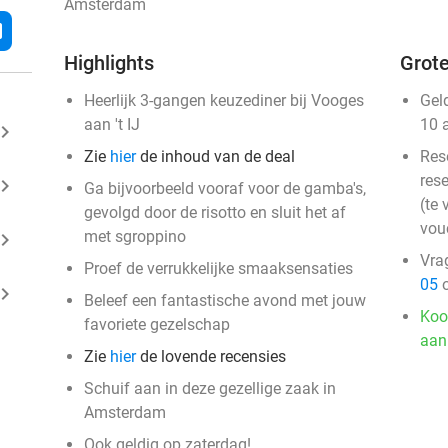
Amsterdam
l
Highlights
Grote
Heerlijk 3-gangen keuzediner bij Vooges
Gel
aan 't IJ
10 
ard_arrow_right
Zie
hier
de inhoud van de deal
Res
rese
ard_arrow_right
Ga bijvoorbeeld vooraf voor de gamba's,
(te 
gevolgd door de risotto en sluit het af
vou
met sgroppino
ard_arrow_right
Vra
Proef de verrukkelijke smaaksensaties
05
o
ard_arrow_right
Beleef een fantastische avond met jouw
Koo
favoriete gezelschap
aan
Zie
hier
de lovende recensies
Schuif aan in deze gezellige zaak in
Amsterdam
Ook geldig op zaterdag!