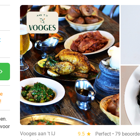
:
gate_next
e
!
den.
 voor
Vooges aan 't IJ
9.5
star
Perfect • 79 beoorde