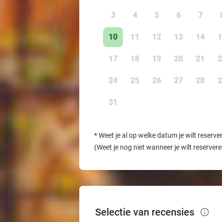
3
4
5
6
7
10
11
12
13
14
1
17
18
19
20
21
2
24
25
26
27
28
2
31
*
Weet je al op welke datum je wilt reserve
(Weet je nog niet wanneer je wilt reserver
Selectie van recensies
info_outlined