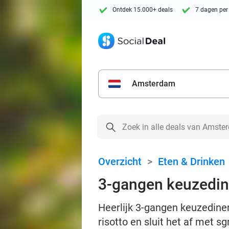
Ontdek 15.000+ deals
7 dagen per
Amsterdam
Overzicht
>
Eten & Drinken
3-gangen keuzedine
Heerlijk 3-gangen keuzediner
risotto en sluit het af met s