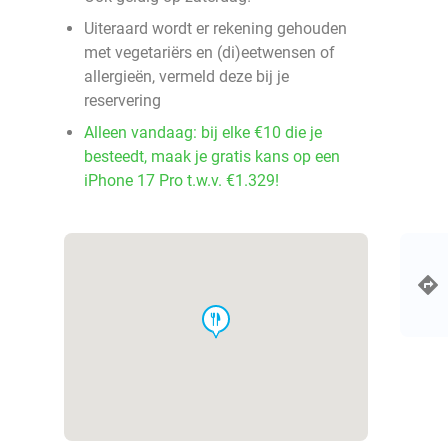
Uiteraard wordt er rekening gehouden
met vegetariërs en (di)eetwensen of
allergieën, vermeld deze bij je
reservering
Alleen vandaag: bij elke €10 die je
besteedt, maak je gratis kans op een
iPhone 17 Pro t.w.v. €1.329!
food