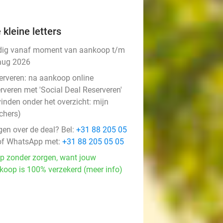
 kleine letters
dig vanaf moment van aankoop t/m
aug 2026
erveren:
na aankoop online
rveren met 'Social Deal Reserveren'
vinden onder het overzicht:
mijn
chers
)
gen over de deal? Bel:
+31 88 205 05
f WhatsApp met:
+31 88 205 05 05
p zonder zorgen, want jouw
koop is 100% verzekerd (meer info)