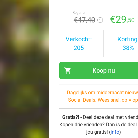
Regulier
€29
€47
,40
,50
Verkocht:
Korting
205
38%
shopping_cart
Koop nu
navi
Dagelijks om middernacht nieuw
Social Deals. Wees snel, op = op
Gratis?!
- Deel deze deal met vrien
Kopen drie vrienden? Dan is de deal
jou gratis! (
info
)