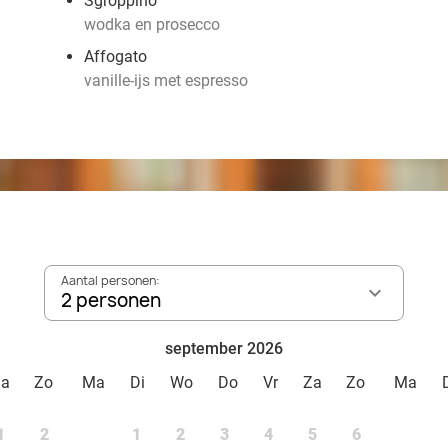
Sgroppino
wodka en prosecco
Affogato
vanille-ijs met espresso
Aantal personen:
2 personen
september 2026
Za
Zo
Ma
Di
Wo
Do
Vr
Za
Zo
Ma
1
2
1
2
3
4
5
6