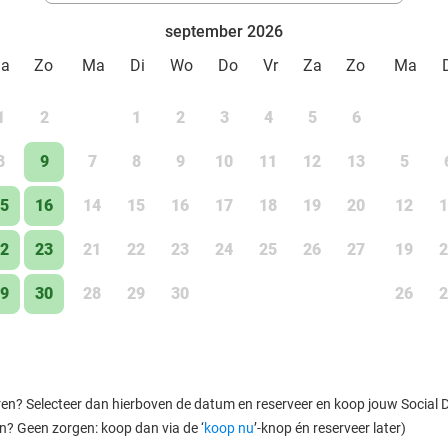
september 2026
Za
Zo
Ma
Di
Wo
Do
Vr
Za
Zo
Ma
1
2
1
2
3
4
5
6
8
9
7
8
9
10
11
12
13
5
5
16
14
15
16
17
18
19
20
12
1
2
23
21
22
23
24
25
26
27
19
2
9
30
28
29
30
26
2
ren? Selecteer dan hierboven de datum en reserveer en koop jouw Social Dea
en? Geen zorgen: koop dan via de ‘
koop nu
’-knop én reserveer later)