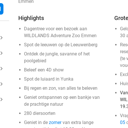
Emmen
l
Highlights
Grote
Dagentree voor een bezoek aan
Gel
WILDLANDS Adventure Zoo Emmen
30 
ard_arrow_right
Spot de leeuwen op de Leeuwenberg
Res
rese
ard_arrow_right
Ontdek de jungle, savanne of het
(te 
poolgebied
vou
ard_arrow_right
Beleef een 4D show
Exc
Spot de luiaard in Yunka
ard_arrow_right
Huis
Bij regen en zon, van alles te beleven
Van
Geniet ontspannen op een bankje van
ard_arrow_right
WIL
de prachtige natuur
19.
280 diersoorten
Vra
Geniet in de
zomer
van extra lange
05
o