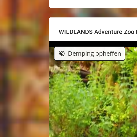
WILDLANDS Adventure Zoo
Demping opheffen
volume_off