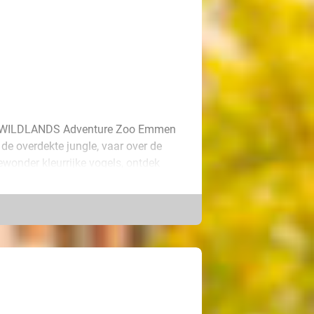
 In WILDLANDS Adventure Zoo Emmen
 de overdekte jungle, vaar over de
ewonder kleurrijke vogels, ontdek
inders. Stap vervolgens in de
orns, giraffen, zebra’s en de
erdekte XL-speelparadijs Animazia en
staat met deijsberen en pinguïns.
park bovendien geopend tot 19.30 uur,
 Maak er samen met vrienden en
r gezinnen ontvangen kinderen t/m 12