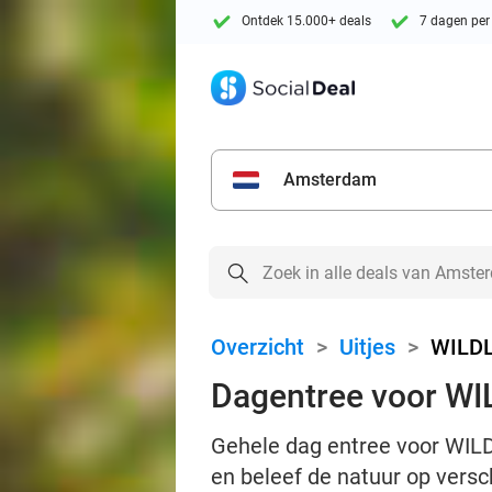
Ontdek 15.000+ deals
7 dagen per
Amsterdam
Overzicht
>
Uitjes
>
WILDL
Dagentree voor W
Gehele dag entree voor WIL
en beleef de natuur op vers