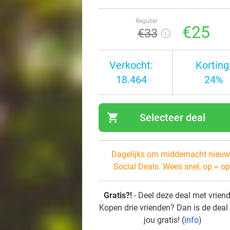
Regulier
€25
€33
Verkocht:
Korting
18.464
24%
shopping_cart
Selecteer deal
navi
Dagelijks om middernacht nieuw
Social Deals. Wees snel, op = op
Gratis?!
- Deel deze deal met vrien
Kopen drie vrienden? Dan is de deal
jou gratis! (
info
)