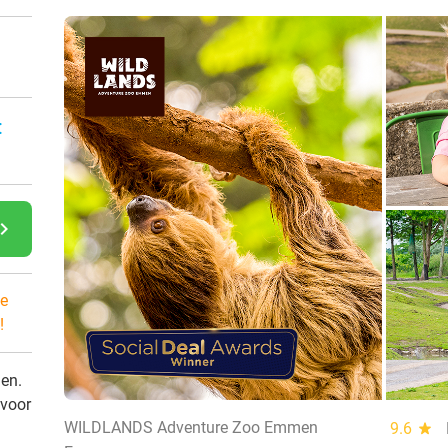
:
gate_next
e
!
den.
 voor
WILDLANDS Adventure Zoo Emmen
9.6
star