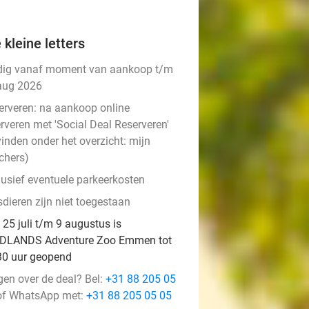
 kleine letters
dig vanaf moment van aankoop t/m
aug 2026
erveren:
na aankoop online
rveren met 'Social Deal Reserveren'
vinden onder het overzicht:
mijn
chers
)
lusief eventuele parkeerkosten
dieren zijn niet toegestaan
 25 juli t/m 9 augustus is
DLANDS Adventure Zoo Emmen tot
30 uur geopend
gen over de deal? Bel:
+31 88 205 05
f WhatsApp met:
+31 88 205 05 05