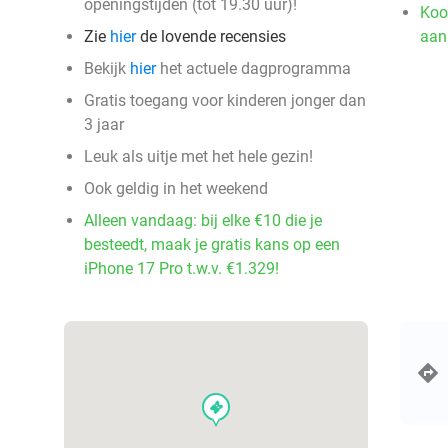
openingstijden (tot 19.30 uur)!
Koo
Zie
hier
de lovende recensies
aan
Bekijk
hier
het actuele dagprogramma
Gratis toegang voor kinderen jonger dan
3 jaar
Leuk als uitje met het hele gezin!
Ook geldig in het weekend
Alleen vandaag: bij elke €10 die je
besteedt, maak je gratis kans op een
iPhone 17 Pro t.w.v. €1.329!
events