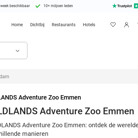
 week beschikbaar
10+ miljoen leden
Home
Dichtbij
Restaurants
Hotels
keyboard_arrow_down
ANDS Adventure Zoo Emmen
ILDLANDS Adventure Zoo Emmen
DLANDS Adventure Zoo Emmen: ontdek de werelden,
chillende manieren