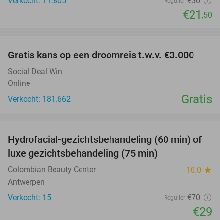
Verkocht: 11.805
€30
Regulier
€21
,50
favorite_border
Gratis kans op een droomreis t.w.v. €3.000
Social Deal Win
Online
Gratis
Verkocht: 181.662
favorite_border
Hydrofacial-gezichtsbehandeling (60 min) of
59%
luxe gezichtsbehandeling (75 min)
Colombian Beauty Center
10.0
star
Antwerpen
Verkocht: 15
€70
Regulier
€29