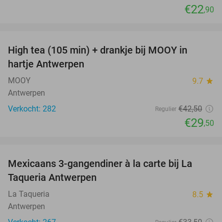
€22
,90
favorite_border
High tea (105 min) + drankje bij MOOY in
31%
hartje Antwerpen
MOOY
9.7
star
Antwerpen
Verkocht: 282
€42
,50
Regulier
€29
,50
favorite_border
Mexicaans 3-gangendiner à la carte bij La
32%
Taqueria Antwerpen
La Taqueria
8.5
star
Antwerpen