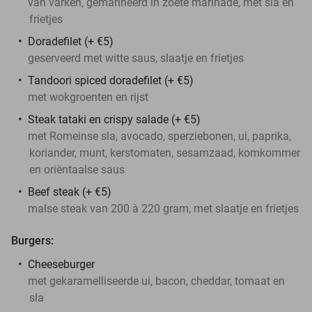
van varken, gemarineerd in zoete marinade, met sla en
frietjes
Doradefilet (+ €5)
geserveerd met witte saus, slaatje en frietjes
Tandoori spiced doradefilet (+ €5)
met wokgroenten en rijst
Steak tataki en crispy salade (+ €5)
met Romeinse sla, avocado, sperziebonen, ui, paprika,
koriander, munt, kerstomaten, sesamzaad, komkommer
en oriëntaalse saus
Beef steak (+ €5)
malse steak van 200 à 220 gram, met slaatje en frietjes
Burgers:
Cheeseburger
met gekaramelliseerde ui, bacon, cheddar, tomaat en
sla