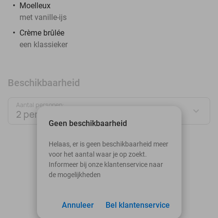
Moelleux
met vanille-ijs
Crème brûlée
een klassieker
Beschikbaarheid
Aantal personen:
2 personen
Geen beschikbaarheid
augustus 2026
Helaas, er is geen beschikbaarheid meer
voor het aantal waar je op zoekt.
Ma
Di
Wo
Do
Vr
Za
Zo
Informeer bij onze klantenservice naar
de mogelijkheden
1
2
3
Annuleer
4
5
Bel klantenservice
6
7
8
9