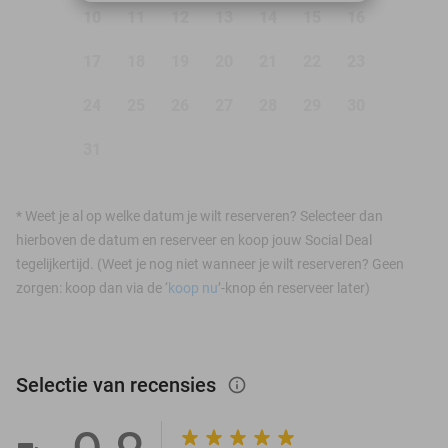
10
11
12
13
14
15
16
17
18
19
20
21
22
23
24
25
26
27
28
29
30
31
*
Weet je al op welke datum je wilt reserveren? Selecteer dan
hierboven de datum en reserveer en koop jouw Social Deal
tegelijkertijd. (Weet je nog niet wanneer je wilt reserveren? Geen
zorgen: koop dan via de ‘
koop nu
’-knop én reserveer later)
Selectie van recensies
info_outlined