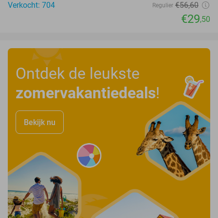
Verkocht: 704
€56
,60
Regulier
€29
,50
Ontdek de leukste
zomervakantiedeals
!
Bekijk nu