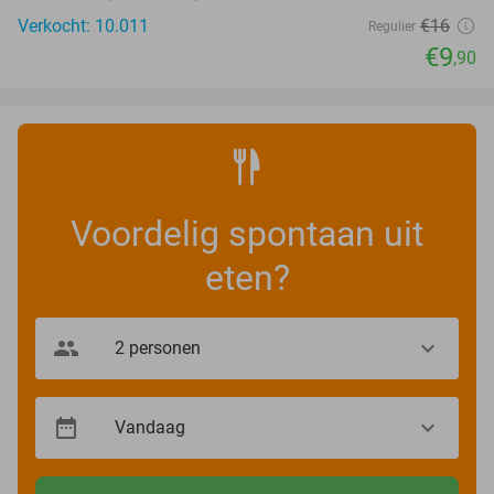
Verkocht: 10.011
€16
Regulier
€9
,90
Voordelig spontaan uit
eten?