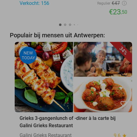
Verkocht: 156
€47
Regulier
€23
,50
Populair bij mensen uit Antwerpen:
34%
NEW
TODAY
favorite_border
Grieks 3-gangenlunch of -diner à la carte bij
Galini Grieks Restaurant
Galini Grieks Restaurant
9.6
star