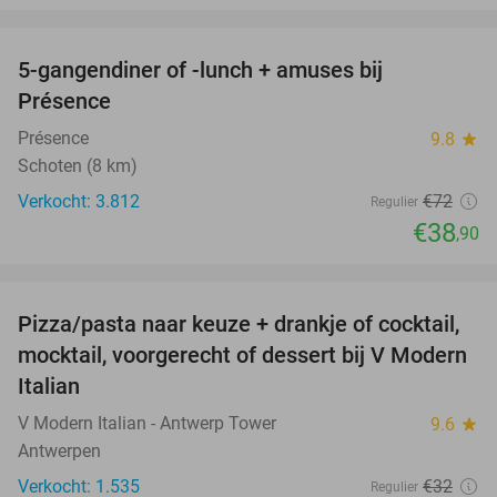
favorite_border
5-gangendiner of -lunch + amuses bij
46%
Présence
Présence
9.8
star
Schoten (8 km)
Verkocht: 3.812
€72
Regulier
€38
,90
favorite_border
Pizza/pasta naar keuze + drankje of cocktail,
28%
mocktail, voorgerecht of dessert bij V Modern
Italian
V Modern Italian - Antwerp Tower
9.6
star
Antwerpen
Verkocht: 1.535
€32
Regulier