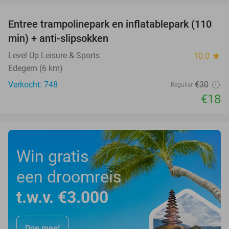
Entree trampolinepark en inflatablepark (110
40%
min) + anti-slipsokken
Level Up Leisure & Sports
10.0
star
Edegem (6 km)
Verkocht: 748
€30
Regulier
€18
Win gratis
een droomreis
t.w.v. €3.000
Doe mee!