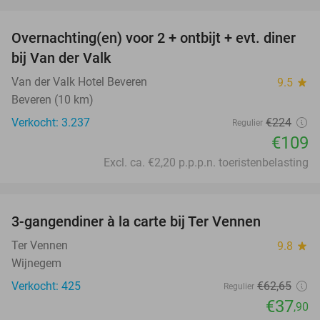
favorite_border
Overnachting(en) voor 2 + ontbijt + evt. diner
51%
bij Van der Valk
Van der Valk Hotel Beveren
9.5
star
Beveren (10 km)
Verkocht: 3.237
€224
Regulier
€109
Excl. ca. €2,20 p.p.p.n. toeristenbelasting
favorite_border
3-gangendiner à la carte bij Ter Vennen
40%
Ter Vennen
9.8
star
Wijnegem
Verkocht: 425
€62
,65
Regulier
€37
,90