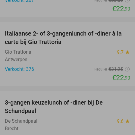
Verkocht: 267
€33
,50
Regulier
€22
,90
favorite_border
Italiaanse 2- of 3-gangenlunch of -diner à la
28%
carte bij Gio Trattoria
Gio Trattoria
9.7
star
Antwerpen
Verkocht: 376
€31
,95
Regulier
€22
,90
favorite_border
3-gangen keuzelunch of -diner bij De
48%
Schandpaal
De Schandpaal
9.6
star
Brecht