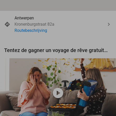
Antwerpen
Kronenburgstraat 82a
Routebeschrijving
Tentez de gagner un voyage de rêve gratuit d'une valeur de 3.000 € !
play_circle