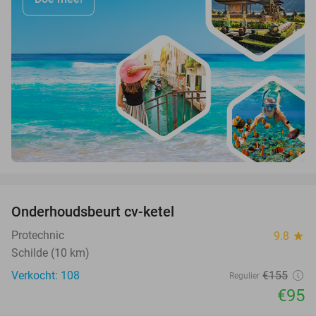
favorite_border
Onderhoudsbeurt cv-ketel
39%
Protechnic
9.8
star
Schilde (10 km)
Verkocht: 108
€155
Regulier
€95