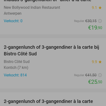
34%
NEW
TODAY
New Bollywood Indian Restaurant
9.1
star
Antwerpen
Verkocht: 0
€30
,15
Regulier
€19
,90
favorite_border
2-gangenlunch of 3-gangendiner à la carte bij
39%
Bistro Côté Sud
Bistro Côté Sud
9.9
star
Kontich (7 km)
Verkocht: 814
€41
,50
Regulier
€25
,50
favorite_border
2-gangenlunch of 3-gangendiner à la carte
43%