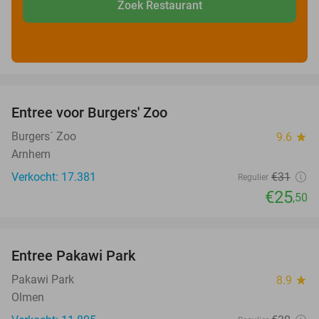
Zoek Restaurant
favorite_border
Entree voor Burgers' Zoo
18%
Burgers´ Zoo
9.6
star
Arnhem
Verkocht: 17.381
€31
Regulier
€25
,50
favorite_border
Entree Pakawi Park
28%
Pakawi Park
8.9
star
Olmen