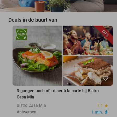
Deals in de buurt van
50%
favorite_border
3-gangenlunch of - diner à la carte bij Bistro
Casa Mia
Bistro Casa Mia
7.1
star
Antwerpen
1 min.
directions_walk