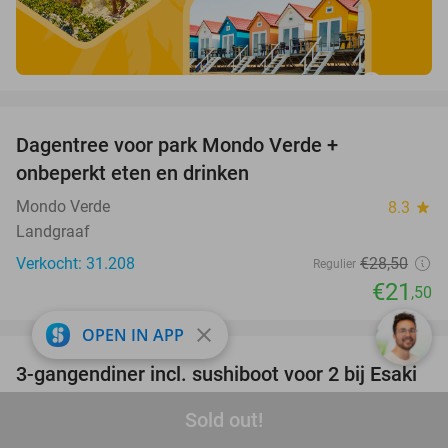
favorite_border
Dagentree voor park Mondo Verde +
25%
onbeperkt eten en drinken
Mondo Verde
8.3
star
Landgraaf
Verkocht: 31.208
€28
,50
Regulier
€21
,50
favorite_border
close
OPEN IN APP
3-gangendiner incl. sushiboot voor 2 bij Esaki
49%
Esaki Sushi Antwerpen
9.2
star
Sold out!
Antwerpen