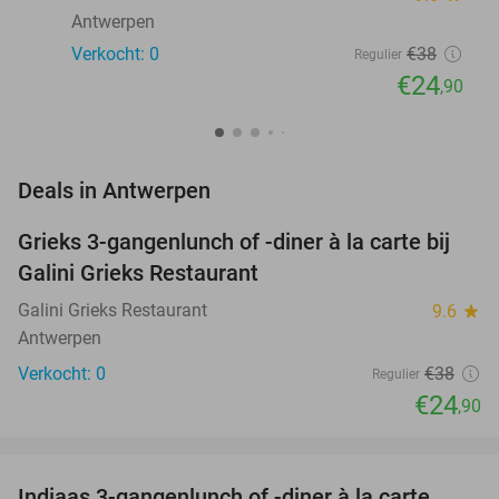
Antwerpen
Verkocht: 0
€38
Regulier
€24
,90
favorite_border
Deals in Antwerpen
Grieks 3-gangenlunch of -diner à la carte bij
34%
NEW
Galini Grieks Restaurant
TODAY
Galini Grieks Restaurant
9.6
star
Antwerpen
Verkocht: 0
€38
Regulier
€24
,90
favorite_border
Indiaas 3-gangenlunch of -diner à la carte