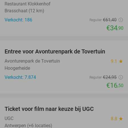
Restaurant Klokkenhof
Brasschaat (12 km)
Verkocht: 186
€61
,40
Regulier
€34
,90
favorite_border
Entree voor Avonturenpark de Tovertuin
34%
Avonturenpark de Tovertuin
9.1
star
Hoogerheide
Verkocht: 7.874
€24
,95
Regulier
€16
,50
favorite_border
Ticket voor film naar keuze bij UGC
38%
UGC
8.8
star
Antwerpen (+6 locaties)