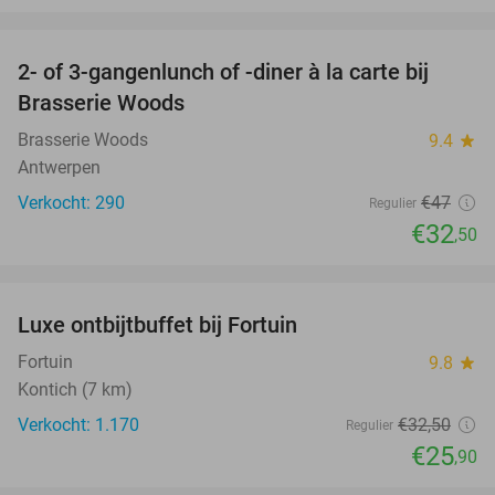
favorite_border
2- of 3-gangenlunch of -diner à la carte bij
31%
Brasserie Woods
Brasserie Woods
9.4
star
Antwerpen
Verkocht: 290
€47
Regulier
€32
,50
favorite_border
Luxe ontbijtbuffet bij Fortuin
20%
Fortuin
9.8
star
Kontich (7 km)
Verkocht: 1.170
€32
,50
Regulier
€25
,90
favorite_border