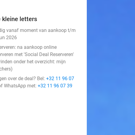
 kleine letters
dig vanaf moment van aankoop t/m
jun 2026
erveren:
na aankoop online
rveren met 'Social Deal Reserveren'
vinden onder het overzicht:
mijn
chers
)
gen over de deal? Bel:
+32 11 96 07
f WhatsApp met:
+32 11 96 07 39