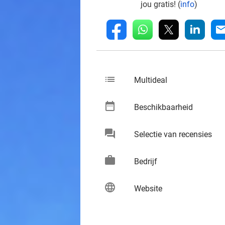
jou gratis! (
info
)
whatsapp
linkedin
fb
mai
list
keybo
Multideal
date_range
keybo
Beschikbaarheid
chat
keybo
Selectie van recensies
work
keybo
Bedrijf
language
keybo
Website