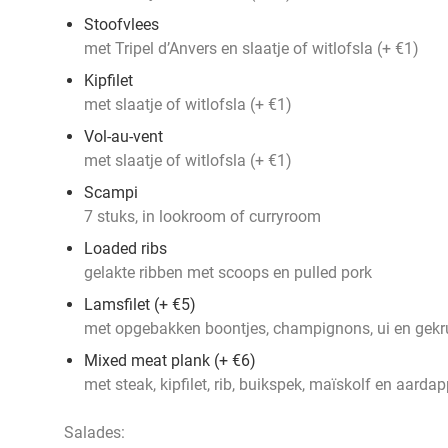
Stoofvlees
met Tripel d’Anvers en slaatje of witlofsla (+ €1)
Kipfilet
met slaatje of witlofsla (+ €1)
Vol-au-vent
met slaatje of witlofsla (+ €1)
Scampi
7 stuks, in lookroom of curryroom
Loaded ribs
gelakte ribben met scoops en pulled pork
Lamsfilet (+ €5)
met opgebakken boontjes, champignons, ui en gekru
Mixed meat plank (+ €6)
met steak, kipfilet, rib, buikspek, maïskolf en aardap
Salades: