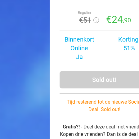
Regulier
€24
€51
,90
Binnenkort
Korting
Online
51%
Ja
Sold out!
Tijd resterend tot de nieuwe Soci
Deal:
Sold out!
Gratis?!
- Deel deze deal met vrien
Kopen drie vrienden? Dan is de deal