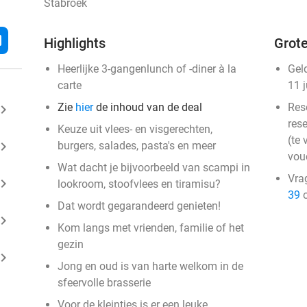
Stabroek
l
Highlights
Grote
Heerlijke 3-gangenlunch of -diner à la
Gel
carte
11 
Zie
hier
de inhoud van de deal
Res
ard_arrow_right
rese
Keuze uit vlees- en visgerechten,
(te 
ard_arrow_right
burgers, salades, pasta's en meer
vou
Wat dacht je bijvoorbeeld van scampi in
Vra
ard_arrow_right
lookroom, stoofvlees en tiramisu?
39
o
Dat wordt gegarandeerd genieten!
ard_arrow_right
Kom langs met vrienden, familie of het
gezin
ard_arrow_right
Jong en oud is van harte welkom in de
sfeervolle brasserie
Voor de kleintjes is er een leuke