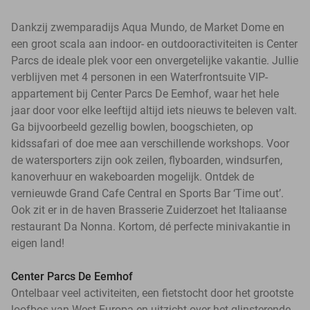
Dankzij zwemparadijs Aqua Mundo, de Market Dome en
een groot scala aan indoor- en outdooractiviteiten is Center
Parcs de ideale plek voor een onvergetelijke vakantie. Jullie
verblijven met 4 personen in een Waterfrontsuite VIP-
appartement bij Center Parcs De Eemhof, waar het hele
jaar door voor elke leeftijd altijd iets nieuws te beleven valt.
Ga bijvoorbeeld gezellig bowlen, boogschieten, op
kidssafari of doe mee aan verschillende workshops. Voor
de watersporters zijn ook zeilen, flyboarden, windsurfen,
kanoverhuur en wakeboarden mogelijk. Ontdek de
vernieuwde Grand Cafe Central en Sports Bar ‘Time out’.
Ook zit er in de haven Brasserie Zuiderzoet het Italiaanse
restaurant Da Nonna. Kortom, dé perfecte minivakantie in
eigen land!
Center Parcs De Eemhof
Ontelbaar veel activiteiten, een fietstocht door het grootste
loofbos van West-Europa en uitzicht over het glinsterende