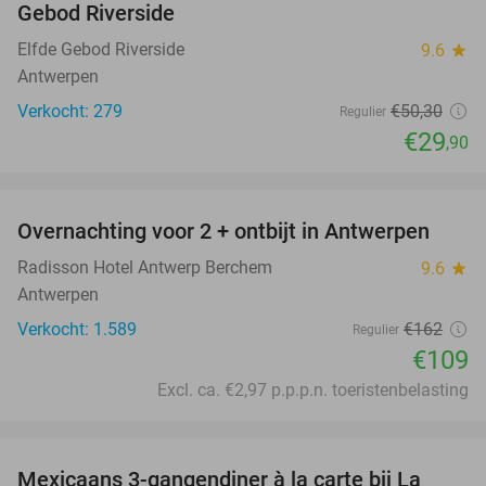
Gebod Riverside
Elfde Gebod Riverside
9.6
star
Antwerpen
Verkocht: 279
€50
,30
Regulier
€29
,90
favorite_border
Overnachting voor 2 + ontbijt in Antwerpen
33%
Radisson Hotel Antwerp Berchem
9.6
star
Antwerpen
Verkocht: 1.589
€162
Regulier
€109
Excl. ca. €2,97 p.p.p.n. toeristenbelasting
favorite_border
Mexicaans 3-gangendiner à la carte bij La