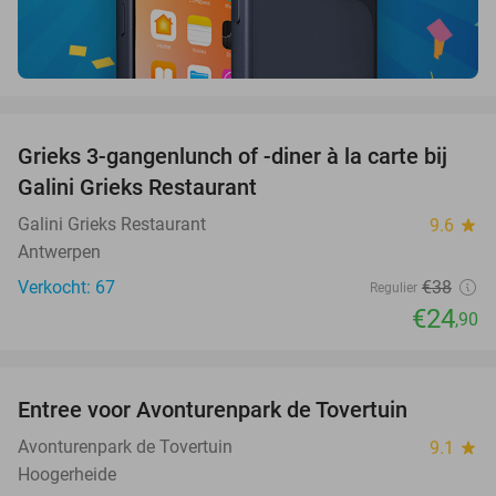
favorite_border
Grieks 3-gangenlunch of -diner à la carte bij
34%
Galini Grieks Restaurant
Galini Grieks Restaurant
9.6
star
Antwerpen
Verkocht: 67
€38
Regulier
€24
,90
favorite_border
Entree voor Avonturenpark de Tovertuin
34%
Avonturenpark de Tovertuin
9.1
star
Hoogerheide