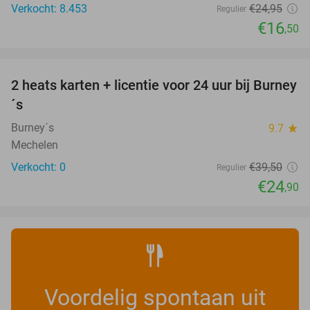
Verkocht: 8.453
€24
,95
Regulier
€16
,50
favorite_border
2 heats karten + licentie voor 24 uur bij Burney
37%
NEW
´s
TODAY
Burney´s
9.7
star
Mechelen
Verkocht: 0
€39
,50
Regulier
€24
,90
Voordelig spontaan uit