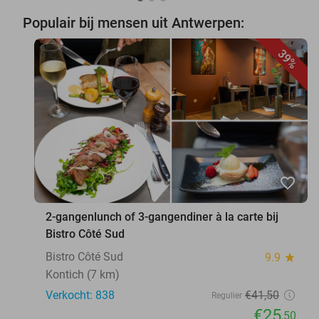
Populair bij mensen uit Antwerpen:
39%
favorite_border
2-gangenlunch of 3-gangendiner à la carte bij
Bistro Côté Sud
Bistro Côté Sud
9.9
star
Kontich (7 km)
Verkocht: 838
€41
,50
Regulier
€25
,50