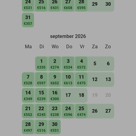
24
25
26
27
28
29
30
€531
€516
€431
€658
€595
31
€357
september 2026
Ma
Di
Wo
Do
Vr
Za
Zo
1
2
3
4
5
6
€335
€274
€534
€572
7
8
9
10
11
12
13
€528
€597
€652
€613
€475
14
15
16
17
18
19
20
€349
€239
€300
21
22
23
24
25
26
27
€552
€245
€238
€596
€474
28
29
30
€497
€516
€551