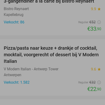
3-gangendiner à la carte bij Bistro Reynaert
35%
Bistro Reynaert
9.9
star
Kapellebrug
Verkocht: 86
€52
Regulier
€33
,90
favorite_border
Pizza/pasta naar keuze + drankje of cocktail,
28%
mocktail, voorgerecht of dessert bij V Modern
Italian
V Modern Italian - Antwerp Tower
9.6
star
Antwerpen
Verkocht: 1.582
€32
Regulier
€22
,90
favorite_border