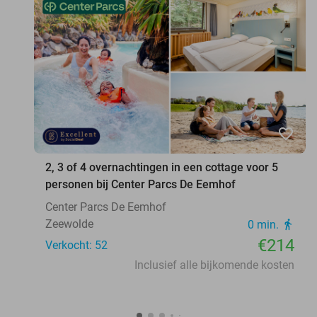
favorite_border
2, 3 of 4 overnachtingen in een cottage voor 5
personen bij Center Parcs De Eemhof
Center Parcs De Eemhof
Zeewolde
0 min.
directions_walk
€214
Verkocht: 52
Inclusief alle bijkomende kosten