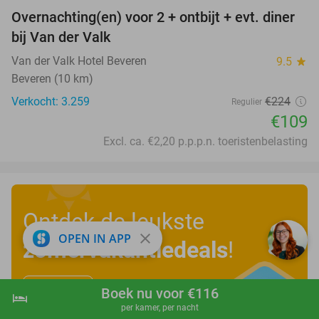
Overnachting(en) voor 2 + ontbijt + evt. diner
51%
bij Van der Valk
Van der Valk Hotel Beveren
9.5
star
Beveren (10 km)
Verkocht: 3.259
€224
Regulier
€109
Excl. ca. €2,20 p.p.p.n. toeristenbelasting
Ontdek de leukste
close
OPEN IN APP
zomervakantiedeals
!
Boek nu voor €116
Bekijk nu
hotel
shopping_cart
Boek nu
navigate_next
per kamer, per nacht