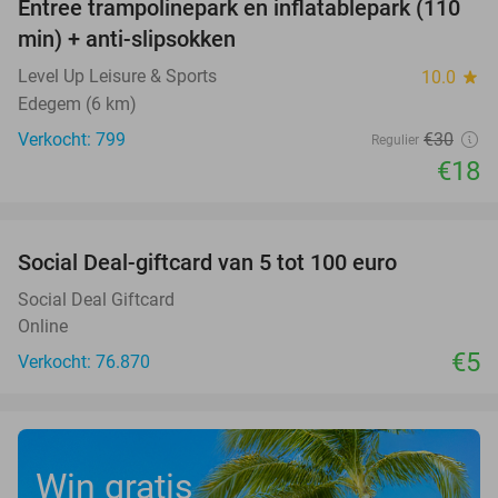
Entree trampolinepark en inflatablepark (110
40%
min) + anti-slipsokken
Level Up Leisure & Sports
10.0
star
Edegem (6 km)
Verkocht: 799
€30
Regulier
€18
favorite_border
Social Deal-giftcard van 5 tot 100 euro
Social Deal Giftcard
Online
€5
Verkocht: 76.870
Win gratis