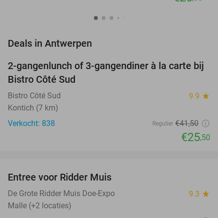
favorite_border
Deals in Antwerpen
2-gangenlunch of 3-gangendiner à la carte bij
39%
Bistro Côté Sud
Bistro Côté Sud
9.9
star
Kontich (7 km)
Verkocht: 838
€41
,50
Regulier
€25
,50
favorite_border
Entree voor Ridder Muis
22%
De Grote Ridder Muis Doe-Expo
9.3
star
Malle (+2 locaties)