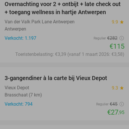
Overnachting voor 2 + ontbijt + late check out
59%
+ toegang wellness in hartje Antwerpen
Van der Valk Park Lane Antwerpen
9.9
star
Antwerpen
Verkocht: 1.197
€282
Regulier
€115
Toeristenbelasting: €3,39 (vanaf 1 maart 2026: €3,58)
favorite_border
3-gangendiner à la carte bij Vieux Depot
38%
Vieux Depot
9.3
star
Brasschaat (7 km)
Verkocht: 794
€45
Regulier
€27
,95
favorite_border