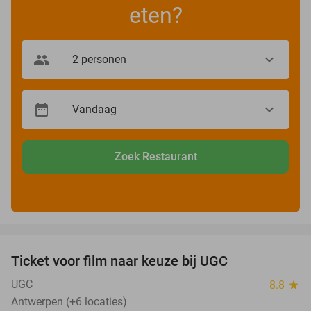
eten?
Zoek Restaurant
favorite_border
Ticket voor film naar keuze bij UGC
38%
UGC
8.8
star
Antwerpen (+6 locaties)