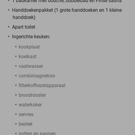
1 badkamer met douche, bubbelbad en Finse sauna
Handdoekenpakket (1 grote handdoeken en 1 kleine
handdoek)
Apart toilet
Ingerichte keuken:
kookplaat
koelkast
vaatwasser
combimagnetron
filterkoffiezetapparaat
broodrooster
waterkoker
servies
bestek
potten en pannen