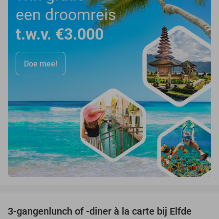
een droomreis
t.w.v. €3.000
Doe mee!
favorite_border
3-gangenlunch of -diner à la carte bij Elfde
41%