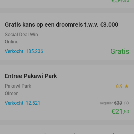
,90
favorite_border
Gratis kans op een droomreis t.w.v. €3.000
Social Deal Win
Online
Gratis
Verkocht: 185.236
favorite_border
Entree Pakawi Park
28%
Pakawi Park
8.9
star
Olmen
Verkocht: 12.521
€30
Regulier
€21
,50
favorite_border