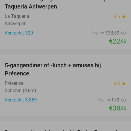
32%
Taqueria Antwerpen
La Taqueria
8.5
star
Antwerpen
Verkocht: 320
€33
,50
Regulier
€22
,90
favorite_border
5-gangendiner of -lunch + amuses bij
46%
Présence
Présence
9.8
star
Schoten (8 km)
Verkocht: 3.869
€72
Regulier
€38
,90
favorite_border