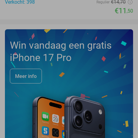
Verkocht: 398
€14
,70
Regulier
€11
,50
Win vandaag een gratis
iPhone 17 Pro
Meer info