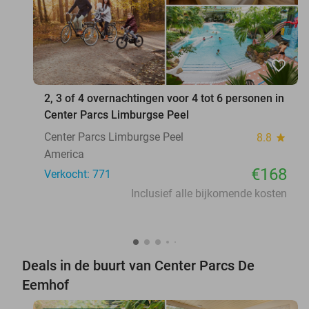
favorite_border
2, 3 of 4 overnachtingen voor 4 tot 6 personen in
Center Parcs Limburgse Peel
Center Parcs Limburgse Peel
8.8
star
America
€168
Verkocht: 771
Inclusief alle bijkomende kosten
Deals in de buurt van Center Parcs De
Eemhof