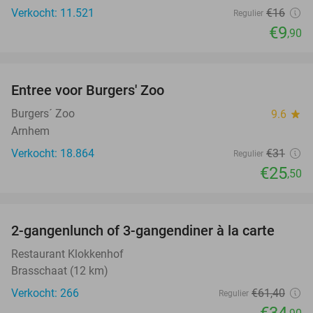
Verkocht: 11.521
€16
Regulier
€9
,90
favorite_border
Entree voor Burgers' Zoo
18%
Burgers´ Zoo
9.6
star
Arnhem
Verkocht: 18.864
€31
Regulier
€25
,50
favorite_border
2-gangenlunch of 3-gangendiner à la carte
43%
Restaurant Klokkenhof
Brasschaat (12 km)
Verkocht: 266
€61
,40
Regulier
€34