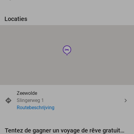
Locaties
hotel
Zeewolde
Slingerweg 1
Routebeschrijving
Tentez de gagner un voyage de rêve gratuit d'une valeur de 3.000 € !