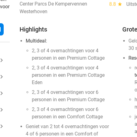
Center Parcs De Kempervennen
8.8
star
Uits
 voor
Westerhoven
l
Highlights
Grote
Multideal:
Gel
30 
2, 3 of 4 overnachtingen voor 4
personen in een Premium Cottage
Res
ard_arrow_right
2, 3 of 4 overnachtingen voor 4
r
personen in een Premium Cottage
t
ard_arrow_right
Eden
R
o
2, 3 of 4 overnachtingen voor 6
ard_arrow_right
personen in een Premium Cottage
h
m
ard_arrow_right
2, 3 of 4 overnachtingen voor 6
personen in een Comfort Cottage
j
a
ard_arrow_right
Geniet van 2 tot 4 overnachtingen voor
4 of 6 personen in een Comfort of