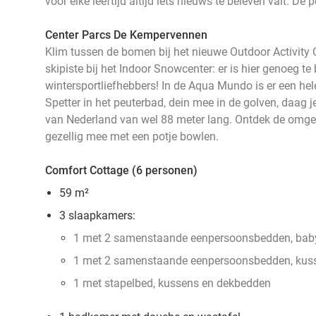
voor elke leeftijd altijd iets nieuws te beleven valt. Dé 
Center Parcs De Kempervennen
Klim tussen de bomen bij het nieuwe Outdoor Activity C
skipiste bij het Indoor Snowcenter: er is hier genoeg te
wintersportliefhebbers! In de Aqua Mundo is er een hel
Spetter in het peuterbad, dein mee in de golven, daag je
van Nederland van wel 88 meter lang. Ontdek de omge
gezellig mee met een potje bowlen.
Comfort Cottage (6 personen)
59 m²
3 slaapkamers:
1 met 2 samenstaande eenpersoonsbedden, bab
1 met 2 samenstaande eenpersoonsbedden, kus
1 met stapelbed, kussens en dekbedden