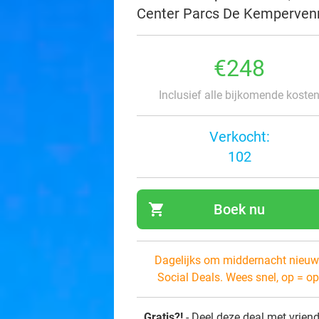
Center Parcs De Kemperven
€248
Inclusief alle bijkomende koste
Verkocht:
102
shopping_cart
Boek nu
navi
Dagelijks om middernacht nieuw
Social Deals. Wees snel, op = op
Gratis?!
- Deel deze deal met vrien