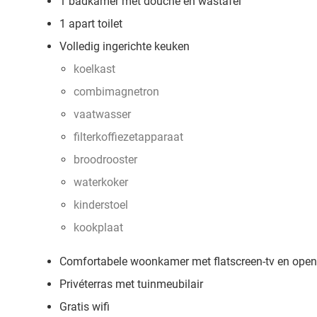
1 badkamer met douche en wastafel
1 apart toilet
Volledig ingerichte keuken
koelkast
combimagnetron
vaatwasser
filterkoffiezetapparaat
broodrooster
waterkoker
kinderstoel
kookplaat
Comfortabele woonkamer met flatscreen-tv en open
Privéterras met tuinmeubilair
Gratis wifi