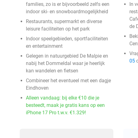
families, zo is er bijvoorbeeld zelfs een
In 
indoor ski- en snowboardmogelijkheid
res
Caf
Restaurants, supermarkt en diverse
de 
leisure faciliteiten op het park
Bek
Indoor speelgebieden, sportfaciliteiten
Cen
en entertainment
Vra
Gelegen in natuurgebied De Malpie en
05
o
nabij het Dommeldal waar je heerlijk
kan wandelen en fietsen
Combineer het eventueel met een dagje
Eindhoven
Alleen vandaag: bij elke €10 die je
besteedt, maak je gratis kans op een
iPhone 17 Pro t.w.v. €1.329!