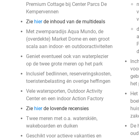
Premium Cottage bij Center Parcs De
n
Kempervennen
v
Zie
hier
de inhoud van de multideals
d
Met zwemparadijs Aqua Mundo, de
a
(overdekte) Market Dome en een groot
P
scala aan indoor- en outdooractiviteiten
Geniet eventueel ook van waterplezier
Inc
op de twee grote meren op het park
voor
Inclusief bedlinnen, reserveringskosten,
geb
toeristenbelasting én overige heffingen
het
Vele watersporten, Outdoor Activity
Het 
Center en een indoor Action Factory
boek
Zie
hier
de lovende recensies
hui
zak
Twee meren met o.a. waterskiën,
wakeboarden en duiken
De 
oud 
Geschikt voor actieve vakanties en