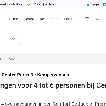
 week beschikbaar
10+ miljoen leden
Home
Dichtbij
Restaurants
Hotels
keyboard_arrow_down
>
Center Parcs De Kempervennen
ingen voor 4 tot 6 personen bij C
of 4 overnachtingen in een Comfort Cottage of Pre