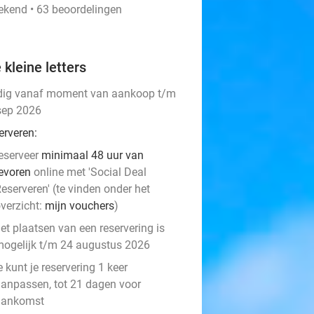
tekend • 63 beoordelingen
 kleine letters
dig vanaf moment van aankoop t/m
sep 2026
erveren:
eserveer
minimaal 48 uur van
evoren
online met 'Social Deal
eserveren' (te vinden onder het
verzicht:
mijn vouchers
)
et plaatsen van een reservering is
ogelijk t/m 24 augustus 2026
e kunt je reservering 1 keer
anpassen, tot 21 dagen voor
aankomst