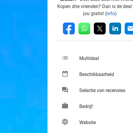
Kopen drie vrienden? Dan is de deal
jou gratis! (
info
)
whatsapp
linkedin
fb
mai
list
keybo
Multideal
date_range
keybo
Beschikbaarheid
chat
keybo
Selectie van recensies
work
keybo
Bedrijf
language
keybo
Website