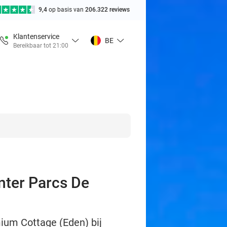
9,4
op basis van
206.322 reviews
Klantenservice
BE
Bereikbaar tot 21:00
enter Parcs De
mium Cottage (Eden) bij