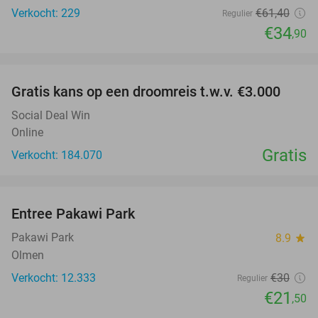
Verkocht: 229
€61
,40
Regulier
€34
,90
favorite_border
Gratis kans op een droomreis t.w.v. €3.000
Social Deal Win
Online
Gratis
Verkocht: 184.070
favorite_border
Entree Pakawi Park
28%
Pakawi Park
8.9
star
Olmen
Verkocht: 12.333
€30
Regulier
€21
,50