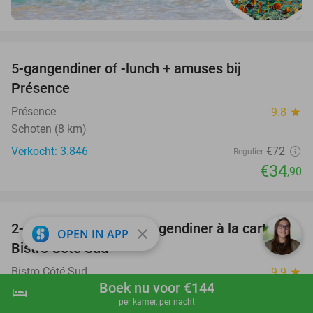
favorite_border
5-gangendiner of -lunch + amuses bij
52%
Présence
Présence
9.8
star
Schoten (8 km)
Verkocht: 3.846
€72
Regulier
€34
,90
favorite_border
2-gangenlunch of 3-gangendiner à la carte bij
39%
close
OPEN IN APP
Bistro Côté Sud
Bistro Côté Sud
9.9
star
Boek nu voor €144
Kontich (7 km)
hotel
shopping_cart
Boek nu
navigate_next
per kamer, per nacht
Verkocht: 832
€41
,50
Regulier