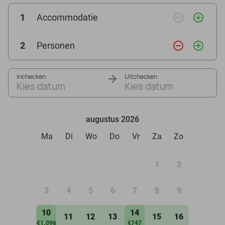
remove_circle_outline
add_circle_outline
1
Accommodatie
remove_circle_outline
add_circle_outline
2
Personen
Inchecken
Uitchecken
Kies datum
Kies datum
augustus 2026
Ma
Di
Wo
Do
Vr
Za
Zo
1
2
3
4
5
6
7
8
9
10
14
11
12
13
15
16
€1.096
€747