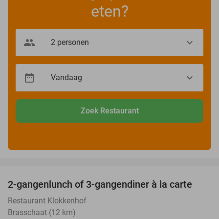
eten?
Zoek Restaurant
favorite_border
2-gangenlunch of 3-gangendiner à la carte
43%
Restaurant Klokkenhof
Brasschaat (12 km)