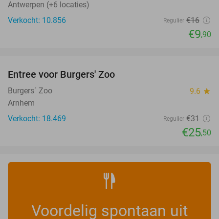
Antwerpen (+6 locaties)
Verkocht: 10.856
€16
Regulier
€9
,90
favorite_border
Entree voor Burgers' Zoo
18%
Burgers´ Zoo
9.6
star
Arnhem
Verkocht: 18.469
€31
Regulier
€25
,50
Voordelig spontaan uit