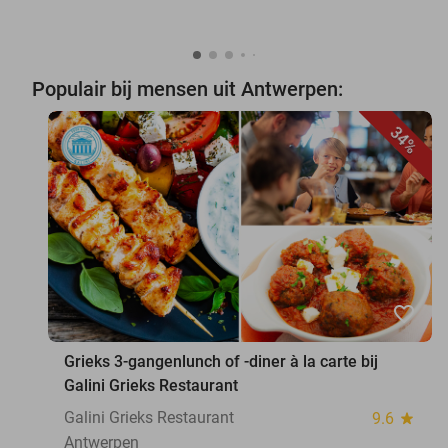
Populair bij mensen uit Antwerpen:
34%
favorite_border
Grieks 3-gangenlunch of -diner à la carte bij
Galini Grieks Restaurant
Galini Grieks Restaurant
9.6
star
Antwerpen