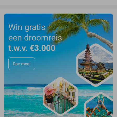
Win gratis
een droomreis
t.w.v. €3.000
Doe mee!