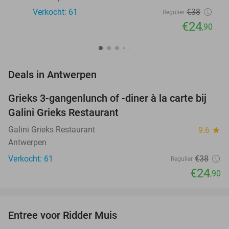
Verkocht: 61
€38
Regulier
€24
,90
favorite_border
Deals in Antwerpen
Grieks 3-gangenlunch of -diner à la carte bij
34%
Galini Grieks Restaurant
Galini Grieks Restaurant
9.6
star
Antwerpen
Verkocht: 61
€38
Regulier
€24
,90
favorite_border
Entree voor Ridder Muis
22%
NEW