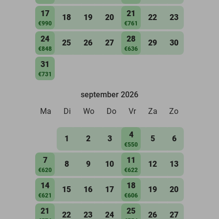
17
21
18
19
20
22
23
€990
€761
24
28
25
26
27
29
30
€848
€636
31
€731
september 2026
Ma
Di
Wo
Do
Vr
Za
Zo
4
1
2
3
5
6
€550
7
11
8
9
10
12
13
€620
€622
14
18
15
16
17
19
20
€621
€606
21
25
22
23
24
26
27