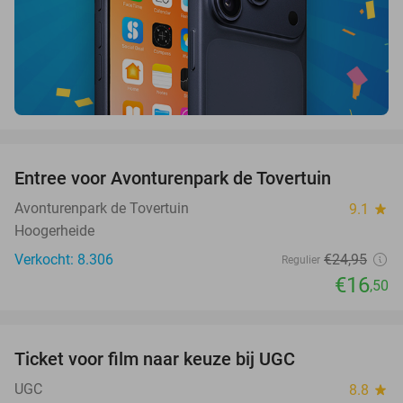
favorite_border
Entree voor Avonturenpark de Tovertuin
34%
Avonturenpark de Tovertuin
9.1
star
Hoogerheide
Verkocht: 8.306
€24
,95
Regulier
€16
,50
favorite_border
Ticket voor film naar keuze bij UGC
38%
UGC
8.8
star