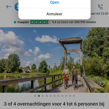
Open
7 dagen per week beschikbaar
10+ miljoen leden
Annuleer
Bereikbaar tot 23:00
9,4
op basis van
205.993 reviews
Ontdek 15.000+ deals
7 dagen per week beschikbaar
10+ miljoen leden
favorite_border
3 of 4 overnachtingen voor 4 tot 6 personen bij