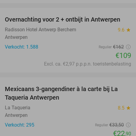
favorite_border
Overnachting voor 2 + ontbijt in Antwerpen
33%
Radisson Hotel Antwerp Berchem
9.6
star
Antwerpen
Verkocht: 1.588
€162
Regulier
€109
Excl. ca. €2,97 p.p.p.n. toeristenbelasting
favorite_border
Mexicaans 3-gangendiner à la carte bij La
32%
Taqueria Antwerpen
La Taqueria
8.5
star
Antwerpen
Verkocht: 295
€33
,50
Regulier
€22
,90