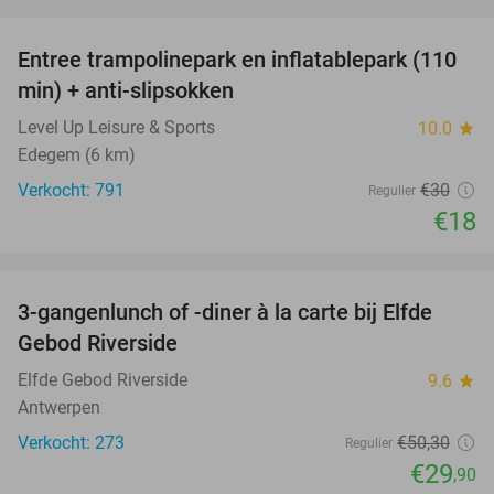
favorite_border
Entree trampolinepark en inflatablepark (110
40%
min) + anti-slipsokken
Level Up Leisure & Sports
10.0
star
Edegem (6 km)
Verkocht: 791
€30
Regulier
€18
favorite_border
3-gangenlunch of -diner à la carte bij Elfde
41%
Gebod Riverside
Elfde Gebod Riverside
9.6
star
Antwerpen
Verkocht: 273
€50
,30
Regulier
€29
,90