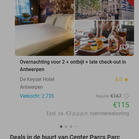
favorite_border
Overnachting voor 2 + ontbijt + late check-out in
Antwerpen
De Keyser Hotel
8.0
star
Antwerpen
Verkocht: 2.735
€167
Regulier
€115
Excl. ca. €3 p.p.p.n. toeristenbelasting
Deals in de buurt van Center Parcs Parc