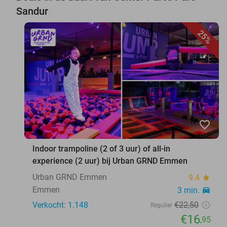
Sandur
25%
favorite_border
Indoor trampoline (2 of 3 uur) of all-in
experience (2 uur) bij Urban GRND Emmen
Urban GRND Emmen
9.4
star
Emmen
3 min.
directions_car
Verkocht: 1.148
€22
,50
Regulier
€16
,95