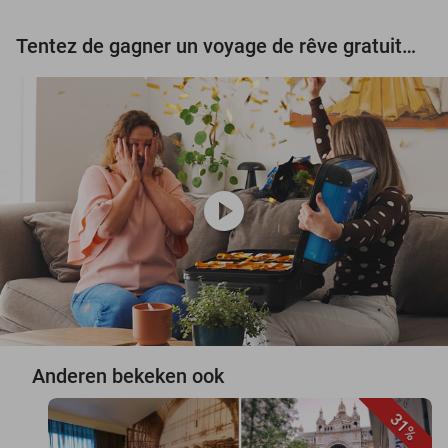
Tentez de gagner un voyage de rêve gratuit d'une valeur de 3.000 € !
play_circle
Anderen bekeken ook
31%