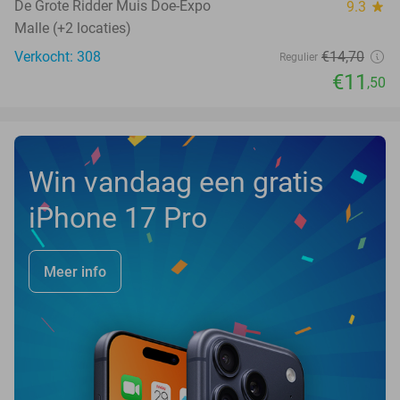
TODAY
De Grote Ridder Muis Doe-Expo
9.3
star
Malle (+2 locaties)
Verkocht: 308
€14
,70
Regulier
€11
,50
Win vandaag een gratis
iPhone 17 Pro
Meer info