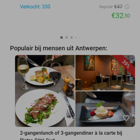
Verkocht: 330
€47
Regulier
€32
,50
Populair bij mensen uit Antwerpen:
39%
favorite_border
2-gangenlunch of 3-gangendiner à la carte bij