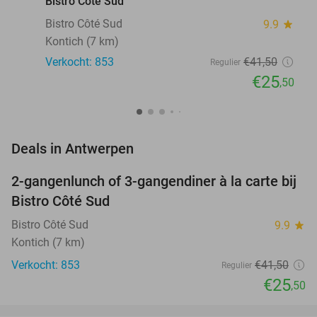
Bistro Côté Sud
Bistro Côté Sud
9.9
star
Kontich (7 km)
Verkocht: 853
€41
,50
Regulier
€25
,50
favorite_border
Deals in Antwerpen
2-gangenlunch of 3-gangendiner à la carte bij
39%
Bistro Côté Sud
Bistro Côté Sud
9.9
star
Kontich (7 km)
Verkocht: 853
€41
,50
Regulier
€25
,50
favorite_border