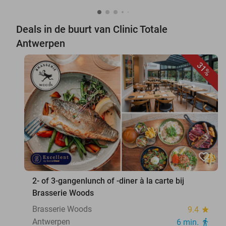
Deals in de buurt van Clinic Totale
Antwerpen
31%
favorite_border
2- of 3-gangenlunch of -diner à la carte bij
Brasserie Woods
Brasserie Woods
9.4
star
Antwerpen
6 min.
directions_walk