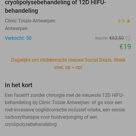
cryolipolysebehandeling of 12D HIFU-
behandeling
Clinic Totale Antwerpen
8.9
star
Antwerpen
Verkocht: 50
€62
,50
Regulier
€19
Dagelijks om middernacht nieuwe Social Deals. Wees
snel, op = op!
In het kort
Een facelift zonder chirurgie met de nieuwste 12D HIFU-
behandeling bij Clinic Totale Antwerpen: óf ga voor een
niet-invasieve ooglidcorrectie inclusief intake, een sessie
carboxytherapie voor huidverjonging of een
cryolipolysebehandeling