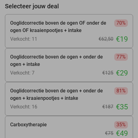
Selecteer jouw deal
Ooglidcorrectie boven de ogen OF onder de
70%
ogen OF kraaienpootjes + intake
€19
Verkocht: 11
€62
,50
Ooglidcorrectie boven de ogen + onder de
77%
ogen + intake
€29
Verkocht: 7
€125
Ooglidcorrectie boven de ogen + onder de
81%
ogen + kraaienpootjes + intake
€35
Verkocht: 16
€187
Carboxytherapie
35%
€49
€75