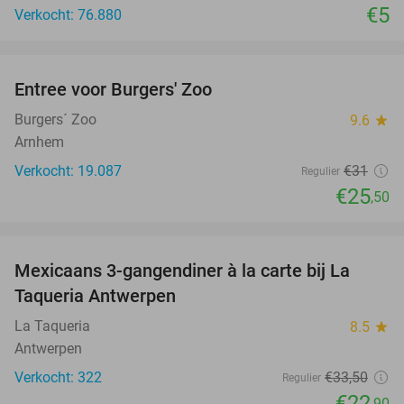
€5
Verkocht: 76.880
favorite_border
Entree voor Burgers' Zoo
18%
Burgers´ Zoo
9.6
star
Arnhem
Verkocht: 19.087
€31
Regulier
€25
,50
favorite_border
Mexicaans 3-gangendiner à la carte bij La
32%
Taqueria Antwerpen
La Taqueria
8.5
star
Antwerpen
Verkocht: 322
€33
,50
Regulier
€22
,90