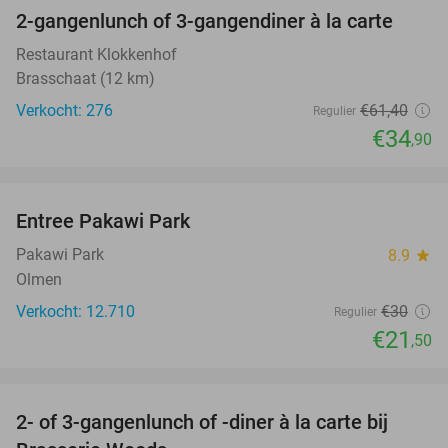
2-gangenlunch of 3-gangendiner à la carte
43%
Restaurant Klokkenhof
Brasschaat (12 km)
Verkocht: 276
€61
,40
Regulier
€34
,90
favorite_border
Entree Pakawi Park
28%
Pakawi Park
8.9
star
Olmen
Verkocht: 12.710
€30
Regulier
€21
,50
favorite_border
2- of 3-gangenlunch of -diner à la carte bij
31%