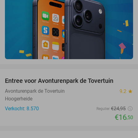
favorite_border
Entree voor Avonturenpark de Tovertuin
34%
Avonturenpark de Tovertuin
9.2
star
Hoogerheide
Verkocht: 8.570
€24
,95
Regulier
€16
,50
favorite_border