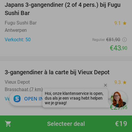
Japans 3-gangendiner (2 of 4 pers.) bij Fugu
46%
Sushi Bar
Fugu Sushi Bar
9.1
star
Antwerpen
Verkocht: 50
€81
,90
Regulier
€43
,90
favorite_border
3-gangendiner à la carte bij Vieux Depot
38%
Vieux Depot
9.3
star
Brasschaat (7 km)
close
OPEN IN APP
Verkocht: 800
€45
Regulier
€27
,95
favorite_border
€19
shopping_cart
Selecteer deal
3-gangenlunch of -diner à la carte bij Elfde