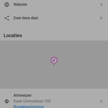
Website
Deel deze deal
Locaties
wellness
Antwerpen
Karel Oomsstraat 100
Routebeschrijving