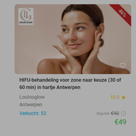
46%
favorite_border
HIFU-behandeling voor zone naar keuze (30 of
60 min) in hartje Antwerpen
Loulouglow
10.0
star
Antwerpen
Verkocht: 53
€90
Regulier
€49