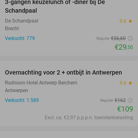
3-gangen keuzelunch of -diner bij De
48%
Schandpaal
De Schandpaal
9.6
star
Brecht
Verkocht: 779
€56
,60
Regulier
€29
,50
favorite_border
Overnachting voor 2 + ontbijt in Antwerpen
33%
Radisson Hotel Antwerp Berchem
9.6
star
Antwerpen
Verkocht: 1.589
€162
Regulier
€109
Excl. ca. €2,97 p.p.p.n. toeristenbelasting
favorite_border