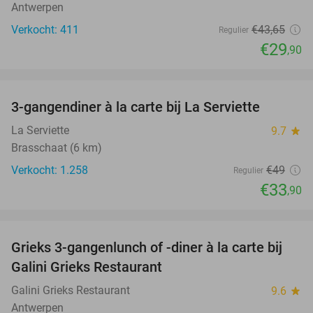
Antwerpen
Verkocht: 411
€43
,65
Regulier
€29
,90
favorite_border
3-gangendiner à la carte bij La Serviette
31%
La Serviette
9.7
star
Brasschaat (6 km)
Verkocht: 1.258
€49
Regulier
€33
,90
favorite_border
Grieks 3-gangenlunch of -diner à la carte bij
34%
Galini Grieks Restaurant
Galini Grieks Restaurant
9.6
star
Antwerpen