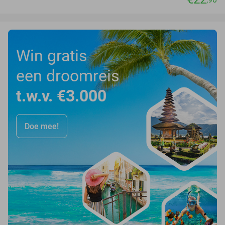
Win gratis
een droomreis
t.w.v. €3.000
Doe mee!