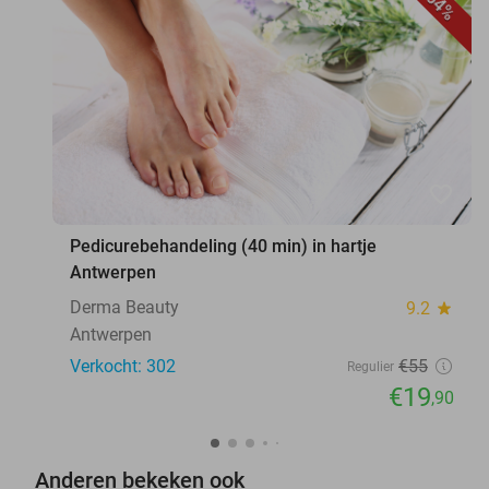
64%
favorite_border
Pedicurebehandeling (40 min) in hartje
Antwerpen
Derma Beauty
9.2
star
Antwerpen
Verkocht: 302
€55
Regulier
€19
,90
Anderen bekeken ook