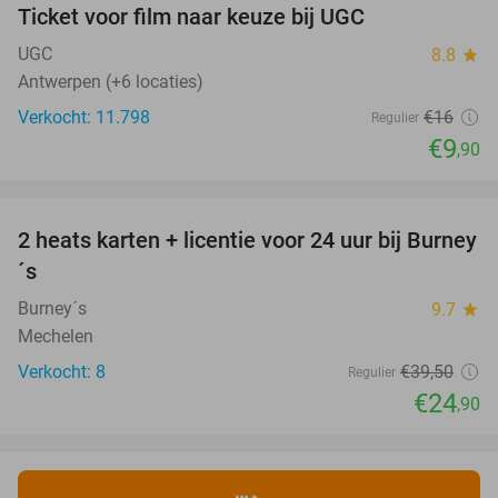
Ticket voor film naar keuze bij UGC
38%
UGC
8.8
star
Antwerpen (+6 locaties)
Verkocht: 11.798
€16
Regulier
€9
,90
favorite_border
2 heats karten + licentie voor 24 uur bij Burney
37%
NEW
´s
TODAY
Burney´s
9.7
star
Mechelen
Verkocht: 8
€39
,50
Regulier
€24
,90