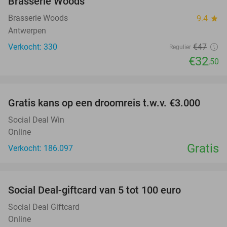
Brasserie Woods
Brasserie Woods
9.4
star
Antwerpen
Verkocht: 330
€47
Regulier
€32
,50
favorite_border
Gratis kans op een droomreis t.w.v. €3.000
Social Deal Win
Online
Gratis
Verkocht: 186.097
favorite_border
Social Deal-giftcard van 5 tot 100 euro
Social Deal Giftcard
Online