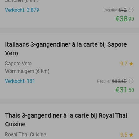
Schoten (8 km)
Verkocht: 3.879
€72
Regulier
€38
,90
favorite_border
Italiaans 3-gangendiner à la carte bij Sapore
46%
Vero
Sapore Vero
9.7
star
Wommelgem (6 km)
Verkocht: 181
€58
,50
Regulier
€31
,50
favorite_border
Thais 3-gangendiner à la carte bij Royal Thai
32%
Cuisine
Royal Thai Cuisine
9.5
star