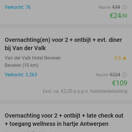
Verkocht: 76
€38
Regulier
€24
,90
favorite_border
Overnachting(en) voor 2 + ontbijt + evt. diner
51%
bij Van der Valk
Van der Valk Hotel Beveren
9.5
star
Beveren (10 km)
Verkocht: 3.263
€224
Regulier
€109
Excl. ca. €2,20 p.p.p.n. toeristenbelasting
favorite_border
Overnachting voor 2 + ontbijt + late check out
59%
+ toegang wellness in hartje Antwerpen