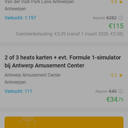
Van der Valk Park Lane Antwerpen
9.9
star
Antwerpen
Verkocht: 1.197
€282
Regulier
€115
Toeristenbelasting: €3,39 (vanaf 1 maart 2026: €3,58)
favorite_border
2 of 3 heats karten + evt. Formule 1-simulator
23%
bij Antwerp Amusement Center
Antwerp Amusement Center
9.2
star
Antwerpen
Verkocht: 111
€45
Regulier
€34
,75