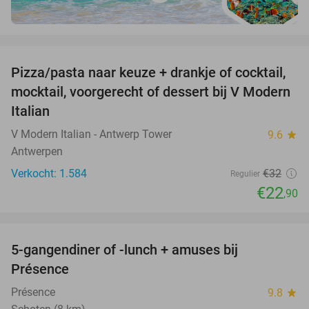
favorite_border
Pizza/pasta naar keuze + drankje of cocktail,
28%
mocktail, voorgerecht of dessert bij V Modern
Italian
V Modern Italian - Antwerp Tower
9.6
star
Antwerpen
Verkocht: 1.584
€32
Regulier
€22
,90
favorite_border
5-gangendiner of -lunch + amuses bij
46%
Présence
Présence
9.8
star