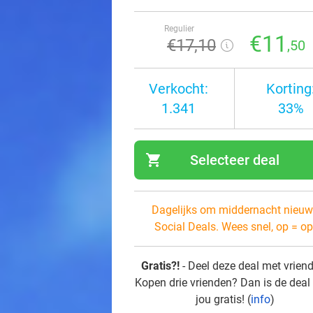
Regulier
€11
€17
,10
,50
Verkocht:
Korting
1.341
33%
shopping_cart
Selecteer deal
navi
Dagelijks om middernacht nieuw
Social Deals. Wees snel, op = op
Gratis?!
- Deel deze deal met vrien
Kopen drie vrienden? Dan is de deal
jou gratis! (
info
)