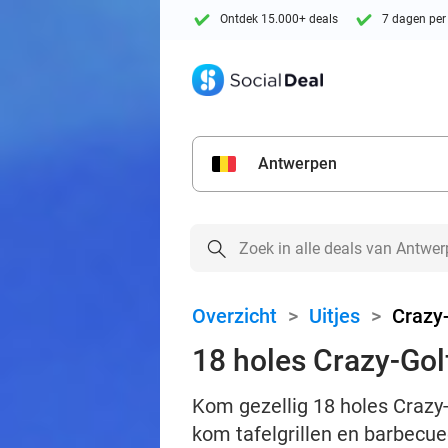
Ontdek 15.000+ deals
7 dagen per
Antwerpen
Overzicht
>
Uitjes
>
Crazy
18 holes Crazy-Golf
Kom gezellig 18 holes Crazy-
kom tafelgrillen en barbecueë