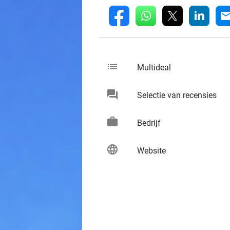
whatsapp
linkedin
fb
mai
list
keybo
Multideal
chat
keybo
Selectie van recensies
work
keybo
Bedrijf
language
keybo
Website