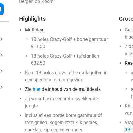
Bergen op Zoom
l
Highlights
Grote
Multideal:
Gel
6 s
ard_arrow_right
18 holes Crazy-Golf + borrelgarnituur
€11,50
7 d
uit
ard_arrow_right
18 holes Crazy-Golf + tafelgrillen
€32,50
Res
ard_arrow_right
Kom 18 holes glow-in-the-dark-golfen in
n
een spectaculaire omgeving
v
ard_arrow_right
Zie
hier
de inhoud van de multideals
r
(
Jij waant je in een indrukwekkende
jungle
Kin
van
Inclusief een portie borrelgarnituur óf
tafelgrillen: kogelbiefstuk, kipspies,
Vra
speklap, kipreepjes en meer
39
o