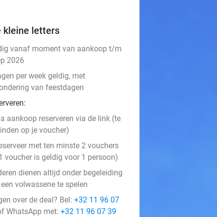
 kleine letters
dig vanaf moment van aankoop t/m
ep 2026
agen per week geldig, met
zondering van feestdagen
erveren:
a aankoop reserveren via de link (te
inden op je voucher)
eserveer met ten minste 2 vouchers
1 voucher is geldig voor 1 persoon)
deren dienen altijd onder begeleiding
 een volwassene te spelen
gen over de deal? Bel:
+32 11 96 07
f WhatsApp met:
+32 11 96 07 39