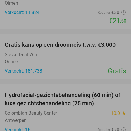
Olmen
Verkocht: 11.824
€30
Regulier
€21
,50
favorite_border
Gratis kans op een droomreis t.w.v. €3.000
Social Deal Win
Online
Gratis
Verkocht: 181.738
favorite_border
Hydrofacial-gezichtsbehandeling (60 min) of
59%
luxe gezichtsbehandeling (75 min)
Colombian Beauty Center
10.0
star
Antwerpen
Verkocht: 16
€70
Regulier