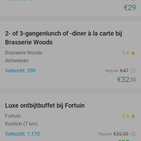
€29
favorite_border
2- of 3-gangenlunch of -diner à la carte bij
31%
Brasserie Woods
Brasserie Woods
9.4
star
Antwerpen
Verkocht: 290
€47
Regulier
€32
,50
favorite_border
Luxe ontbijtbuffet bij Fortuin
20%
Fortuin
9.8
star
Kontich (7 km)
Verkocht: 1.170
€32
,50
Regulier