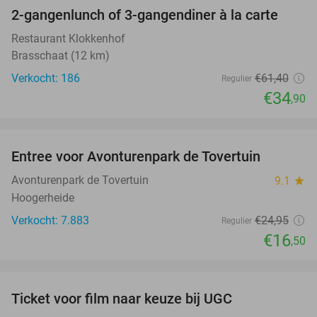
2-gangenlunch of 3-gangendiner à la carte
43%
Restaurant Klokkenhof
Brasschaat (12 km)
Verkocht: 186
€61
,40
Regulier
€34
,90
favorite_border
Entree voor Avonturenpark de Tovertuin
34%
Avonturenpark de Tovertuin
9.1
star
Hoogerheide
Verkocht: 7.883
€24
,95
Regulier
€16
,50
favorite_border
Ticket voor film naar keuze bij UGC
38%