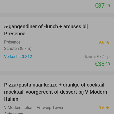
€37
,90
favorite_border
5-gangendiner of -lunch + amuses bij
46%
Présence
Présence
9.8
star
Schoten (8 km)
Verkocht: 3.812
€72
Regulier
€38
,90
favorite_border
Pizza/pasta naar keuze + drankje of cocktail,
28%
mocktail, voorgerecht of dessert bij V Modern
Italian
V Modern Italian - Antwerp Tower
9.6
star
Antwerpen