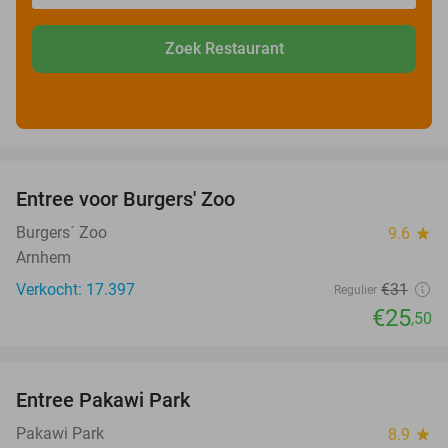
Zoek Restaurant
favorite_border
Entree voor Burgers' Zoo
18%
Burgers´ Zoo
9.6
star
Arnhem
Verkocht: 17.397
€31
Regulier
€25
,50
favorite_border
Entree Pakawi Park
28%
Pakawi Park
8.9
star