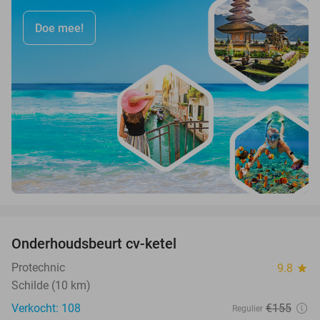
Doe mee!
favorite_border
Onderhoudsbeurt cv-ketel
39%
Protechnic
9.8
star
Schilde (10 km)
Verkocht: 108
€155
Regulier