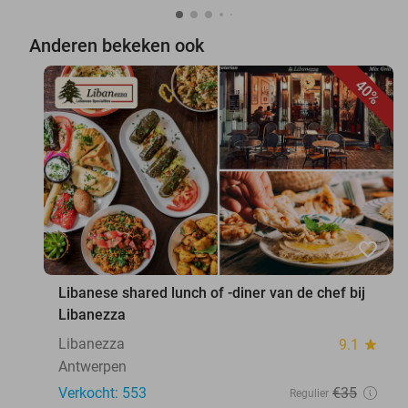
Anderen bekeken ook
40%
favorite_border
Libanese shared lunch of -diner van de chef bij
Libanezza
Libanezza
9.1
star
Antwerpen
Verkocht: 553
€35
Regulier