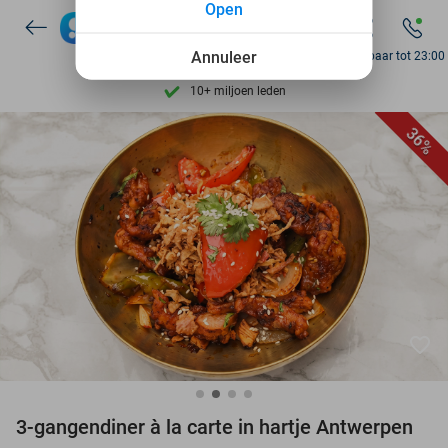
Open
7 dagen per week beschikbaar
Annuleer
Bereikbaar tot 23:00
10+ miljoen leden
9,4
op basis van
205.791 reviews
Ontdek 15.000+ deals
36%
7 dagen per week beschikbaar
10+ miljoen leden
favorite_border
3-gangendiner à la carte in hartje Antwerpen