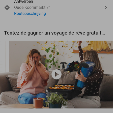
Antwerpen
Oude Koornmarkt 71
Routebeschrijving
Tentez de gagner un voyage de rêve gratuit d'une valeur de 3.000 € !
play_circle