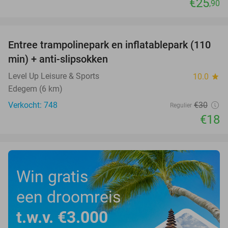
€25
,90
favorite_border
Entree trampolinepark en inflatablepark (110
40%
min) + anti-slipsokken
Level Up Leisure & Sports
10.0
star
Edegem (6 km)
Verkocht: 748
€30
Regulier
€18
Win gratis
een droomreis
t.w.v. €3.000