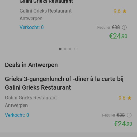
Galini Grieks Restaurant
Galini Grieks Restaurant
9.6
star
Antwerpen
Verkocht: 0
€38
Regulier
€24
,90
favorite_border
Deals in Antwerpen
Grieks 3-gangenlunch of -diner à la carte bij
34%
NEW
Galini Grieks Restaurant
TODAY
Galini Grieks Restaurant
9.6
star
Antwerpen
Verkocht: 0
€38
Regulier
€24
,90
favorite_border