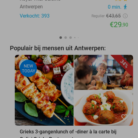
Antwerpen
0 min.
directions_walk
Verkocht: 393
€43
,65
Regulier
€29
,90
Populair bij mensen uit Antwerpen:
34%
NEW
TODAY
favorite_border
Grieks 3-gangenlunch of -diner à la carte bij