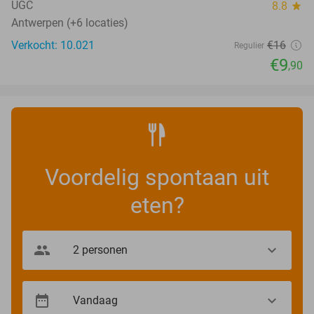
UGC
8.8
star
Antwerpen (+6 locaties)
Verkocht: 10.021
€16
Regulier
€9
,90
Voordelig spontaan uit
eten?