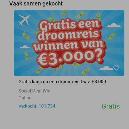
Vaak samen gekocht
favorite_border
Gratis kans op een droomreis t.w.v. €3.000
Social Deal Win
Online
Gratis
Verkocht: 181.734