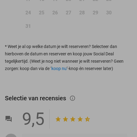
24
25
26
27
28
29
30
31
*
Weet je al op welke datum je wilt reserveren? Selecteer dan
hierboven de datum en reserveer en koop jouw Social Deal
tegelijkertijd. (Weet je nog niet wanneer je wilt reserveren? Geen
zorgen: koop dan via de ‘
koop nu
’-knop én reserveer later)
Selectie van recensies
info_outlined
9,5