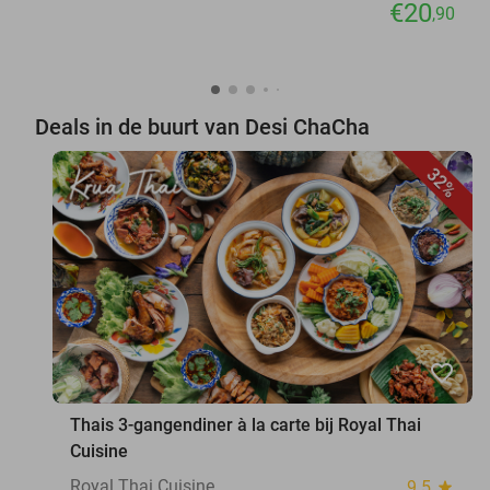
€20
,90
Deals in de buurt van Desi ChaCha
32%
favorite_border
Thais 3-gangendiner à la carte bij Royal Thai
Cuisine
Royal Thai Cuisine
9.5
star