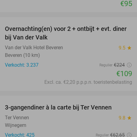
€95
favorite_border
Overnachting(en) voor 2 + ontbijt + evt. diner
51%
bij Van der Valk
Van der Valk Hotel Beveren
9.5
star
Beveren (10 km)
Verkocht: 3.237
€224
Regulier
€109
Excl. ca. €2,20 p.p.p.n. toeristenbelasting
favorite_border
3-gangendiner à la carte bij Ter Vennen
40%
Ter Vennen
9.8
star
Wijnegem
Verkocht: 425
€62
,65
Regulier