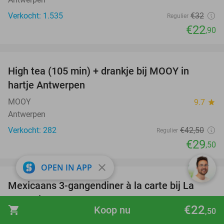
Verkocht: 1.535
€32
Regulier
€22
,90
favorite_border
High tea (105 min) + drankje bij MOOY in
31%
hartje Antwerpen
MOOY
9.7
star
Antwerpen
Verkocht: 282
€42
,50
Regulier
€29
,50
favorite_border
close
OPEN IN APP
Mexicaans 3-gangendiner à la carte bij La
32%
Taqueria Antwerpen
€22
shopping_cart
Koop nu
,50
La Taqueria
8.5
star