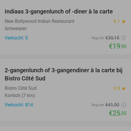
Indiaas 3-gangenlunch of -diner à la carte
34%
NEW
TODAY
New Bollywood Indian Restaurant
9.1
star
Antwerpen
Verkocht: 0
€30
,15
Regulier
€19
,90
favorite_border
2-gangenlunch of 3-gangendiner à la carte bij
39%
Bistro Côté Sud
Bistro Côté Sud
9.9
star
Kontich (7 km)
Verkocht: 814
€41
,50
Regulier
€25
,50
favorite_border