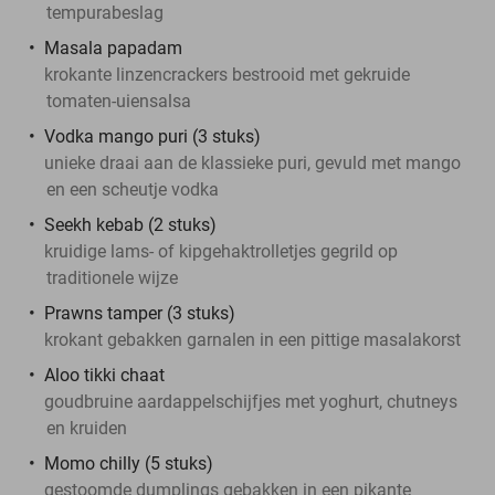
tempurabeslag
Masala papadam
krokante linzencrackers bestrooid met gekruide
tomaten-uiensalsa
Vodka mango puri (3 stuks)
unieke draai aan de klassieke puri, gevuld met mango
en een scheutje vodka
Seekh kebab (2 stuks)
kruidige lams- of kipgehaktrolletjes gegrild op
traditionele wijze
Prawns tamper (3 stuks)
krokant gebakken garnalen in een pittige masalakorst
Aloo tikki chaat
goudbruine aardappelschijfjes met yoghurt, chutneys
en kruiden
Momo chilly (5 stuks)
gestoomde dumplings gebakken in een pikante