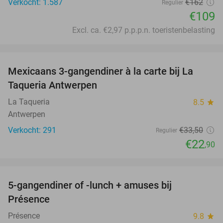
Verkocht: 1.587
€162
Regulier
€109
Excl. ca. €2,97 p.p.p.n. toeristenbelasting
favorite_border
Mexicaans 3-gangendiner à la carte bij La
32%
Taqueria Antwerpen
La Taqueria
8.5
star
Antwerpen
Verkocht: 291
€33
,50
Regulier
€22
,90
favorite_border
5-gangendiner of -lunch + amuses bij
46%
Présence
Présence
9.8
star