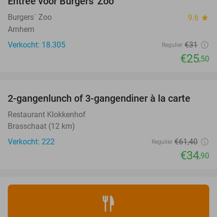
Entree voor Burgers' Zoo
18%
Burgers´ Zoo
9.6
star
Arnhem
Verkocht: 18.305
€31
Regulier
€25
,50
favorite_border
2-gangenlunch of 3-gangendiner à la carte
43%
Restaurant Klokkenhof
Brasschaat (12 km)
Verkocht: 222
€61
,40
Regulier
€34
,90