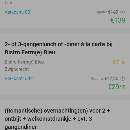
Lier
Verkocht: 80
€189
Regulier
€139
favorite_border
2- of 3-gangenlunch of -diner à la carte bij
37%
Bistro Ferm(e) Bleu
Bistro Ferm(e) Bleu
9.7
star
Zwijndrecht
Verkocht: 342
€47
,80
Regulier
€29
,90
favorite_border
(Romantische) overnachting(en) voor 2 +
32%
ontbijt + welkomstdrankje + evt. 3-
gangendiner