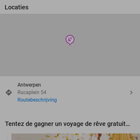
Locaties
wellness
Antwerpen
Rucaplein 54
Routebeschrijving
Tentez de gagner un voyage de rêve gratuit d'une valeur de 3.000 € !