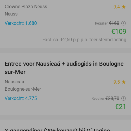
Crowne Plaza Neuss
9.4
star
Neuss
Verkocht: 1.680
€160
Regulier
€109
Excl. ca. €2,50 p.p.p.n. toeristenbelasting
favorite_border
Entree voor Nausicaá + audiogids in Boulogne-
27%
sur-Mer
Nausicaá
9.5
star
Boulogne-sur-Mer
Verkocht: 4.775
€28
,70
Regulier
€21
favorite_border
3-gangendiner (20+ keuzes) bij O´Tagine