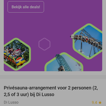
Bekijk alle deals!
favorite_border
Privésauna-arrangement voor 2 personen (2,
26%
2,5 of 3 uur) bij Di Lusso
Di Lusso
9.4
star