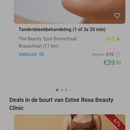
favorite_border
Tandenbleekbehandeling (1 of 3x 20 min)
The Beauty Spot Brasschaat
10.0
star
Brasschaat (11 km)
Verkocht: 59
€75
Regulier
€39
,90
Deals in de buurt van Estee Rosa Beauty
Clinic
67%