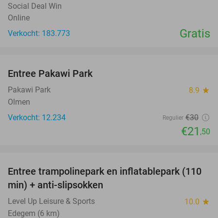
Social Deal Win
Online
Gratis
Verkocht: 183.773
favorite_border
Entree Pakawi Park
28%
Pakawi Park
8.9
star
Olmen
Verkocht: 12.234
€30
Regulier
€21
,50
favorite_border
Entree trampolinepark en inflatablepark (110
40%
min) + anti-slipsokken
Level Up Leisure & Sports
10.0
star
Edegem (6 km)