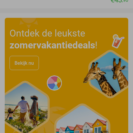
,90
Ontdek de leukste
zomervakantiedeals
!
Bekijk nu