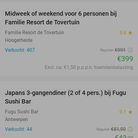
Midweek of weekend voor 6 personen bij
60%
Familie Resort de Tovertuin
Familie Resort de Tovertuin
9.6
star
Hoogerheide
Verkocht: 407
€991
Regulier
€399
Excl. ca. €1,50 p.p.p.n. toeristenbelasting
favorite_border
Japans 3-gangendiner (2 of 4 pers.) bij Fugu
46%
Sushi Bar
Fugu Sushi Bar
9.1
star
Antwerpen
Verkocht: 44
€81
,90
Regulier
€43