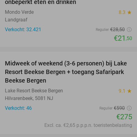
onbeperkt eten en drinken
Mondo Verde
8.3
star
Landgraaf
Verkocht: 32.421
€28
,50
Regulier
€21
,50
favorite_border
Midweek of weekend (3-6 personen) bij Lake
53%
Resort Beekse Bergen + toegang Safaripark
Beekse Bergen
Lake Resort Beekse Bergen
9.1
star
Hilvarenbeek, 5081 NJ
Verkocht: 46
€590
Regulier
€275
Excl. ca. €2,65 p.p.p.n. toeristenbelasting
favorite_border