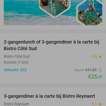
favorite_border
2-gangenlunch of 3-gangendiner à la carte bij
39%
Bistro Côté Sud
Bistro Côté Sud
9.9
star
Kontich (7 km)
Verkocht: 832
€41
,50
Regulier
€25
,50
favorite_border
3-gangendiner à la carte bij Bistro Reynaert
35%
Bistro Reynaert
9.9
star