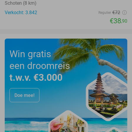
Schoten (8 km)
Verkocht: 3.842
€72
Regulier
€38
,90
Win gratis
een droomreis
t.w.v. €3.000
Doe mee!