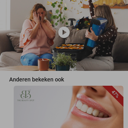
play_circle
Anderen bekeken ook
47%