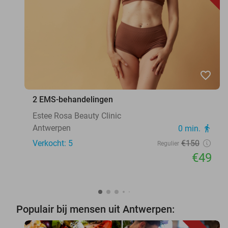
favorite_border
2 EMS-behandelingen
Estee Rosa Beauty Clinic
Antwerpen
0 min.
directions_walk
Verkocht: 5
€150
Regulier
€49
Populair bij mensen uit Antwerpen: