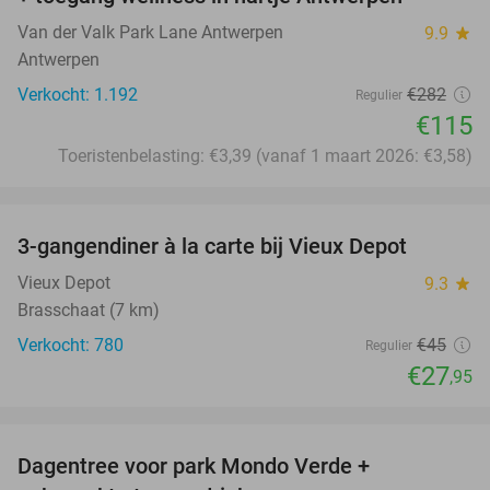
Van der Valk Park Lane Antwerpen
9.9
star
Antwerpen
Verkocht: 1.192
€282
Regulier
€115
Toeristenbelasting: €3,39 (vanaf 1 maart 2026: €3,58)
favorite_border
3-gangendiner à la carte bij Vieux Depot
38%
Vieux Depot
9.3
star
Brasschaat (7 km)
Verkocht: 780
€45
Regulier
€27
,95
favorite_border
Dagentree voor park Mondo Verde +
25%