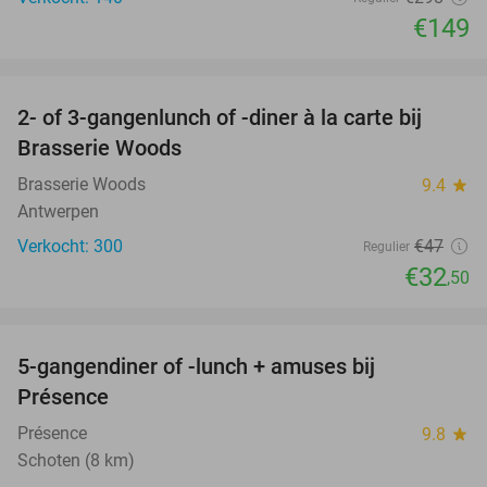
€149
favorite_border
2- of 3-gangenlunch of -diner à la carte bij
31%
Brasserie Woods
Brasserie Woods
9.4
star
Antwerpen
Verkocht: 300
€47
Regulier
€32
,50
favorite_border
5-gangendiner of -lunch + amuses bij
45%
Présence
Présence
9.8
star
Schoten (8 km)