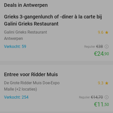
favorite_border
Deals in Antwerpen
Grieks 3-gangenlunch of -diner à la carte bij
34%
Galini Grieks Restaurant
Galini Grieks Restaurant
9.6
star
Antwerpen
Verkocht: 59
€38
Regulier
€24
,90
favorite_border
Entree voor Ridder Muis
22%
NEW
TODAY
De Grote Ridder Muis Doe-Expo
9.3
star
Malle (+2 locaties)
Verkocht: 254
€14
,70
Regulier
€11
,50
favorite_border