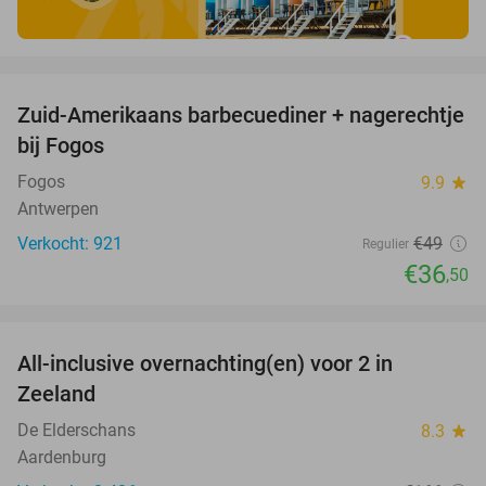
favorite_border
Zuid-Amerikaans barbecuediner + nagerechtje
26%
bij Fogos
Fogos
9.9
star
Antwerpen
Verkocht: 921
€49
Regulier
€36
,50
favorite_border
All-inclusive overnachting(en) voor 2 in
40%
Zeeland
De Elderschans
8.3
star
Aardenburg