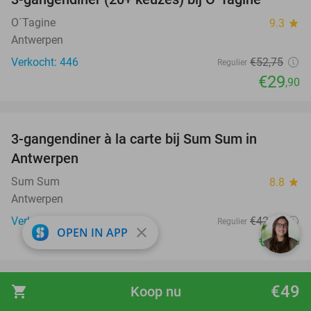
43%
O´Tagine
9.3
star
Antwerpen
Verkocht: 446
€52
,75
Regulier
€29
,90
favorite_border
3-gangendiner à la carte bij Sum Sum in
41%
Antwerpen
Sum Sum
8.8
star
Antwerpen
Verkocht: 657
€42
,30
Regulier
close
OPEN IN APP
€24
,90
favorite_border
€49
shopping_cart
Koop nu
3-gangendiner à la carte bij Enjoy Brasschaat
39%