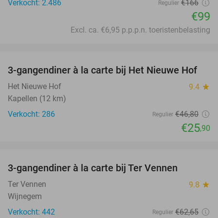
Verkocht: 2.486
€166
Regulier
€99
Excl. ca. €6,95 p.p.p.n. toeristenbelasting
favorite_border
3-gangendiner à la carte bij Het Nieuwe Hof
45%
Het Nieuwe Hof
9.4
star
Kapellen (12 km)
Verkocht: 286
€46
,80
Regulier
€25
,90
favorite_border
3-gangendiner à la carte bij Ter Vennen
40%
Ter Vennen
9.8
star
Wijnegem
Verkocht: 442
€62
,65
Regulier