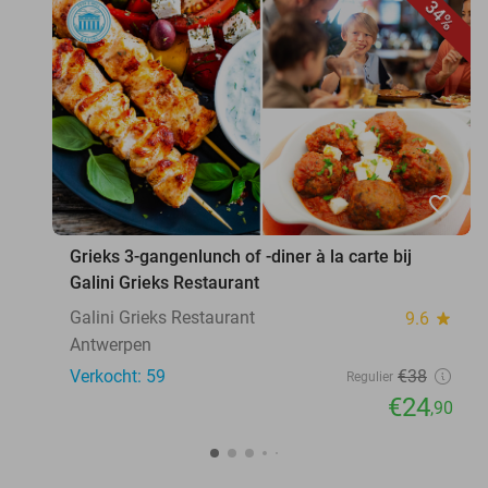
34%
favorite_border
Grieks 3-gangenlunch of -diner à la carte bij
Galini Grieks Restaurant
Galini Grieks Restaurant
9.6
star
Antwerpen
Verkocht: 59
€38
Regulier
€24
,90