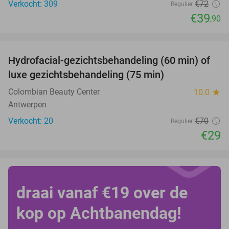
Verkocht: 309
€72
Regulier
€39
,90
favorite_border
Hydrofacial-gezichtsbehandeling (60 min) of
59%
luxe gezichtsbehandeling (75 min)
Colombian Beauty Center
10.0
star
Antwerpen
Verkocht: 20
€70
Regulier
€29
draai vanaf €19 over de
kop op Achtbanendag!