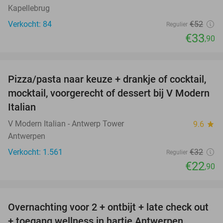
Kapellebrug
Verkocht: 84
€52
Regulier
€33
,90
favorite_border
Pizza/pasta naar keuze + drankje of cocktail,
28%
mocktail, voorgerecht of dessert bij V Modern
Italian
V Modern Italian - Antwerp Tower
9.6
star
Antwerpen
Verkocht: 1.561
€32
Regulier
€22
,90
favorite_border
Overnachting voor 2 + ontbijt + late check out
59%
+ toegang wellness in hartje Antwerpen