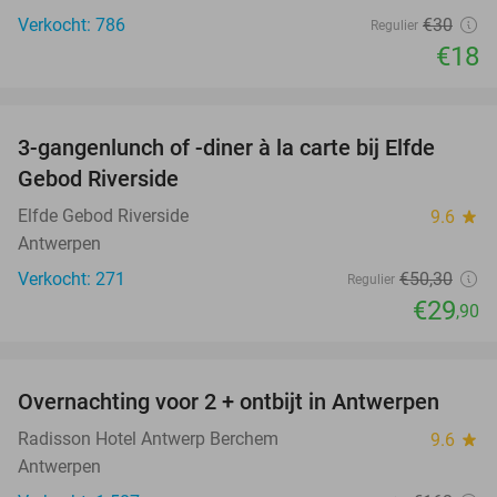
Verkocht: 786
€30
Regulier
€18
favorite_border
3-gangenlunch of -diner à la carte bij Elfde
41%
Gebod Riverside
Elfde Gebod Riverside
9.6
star
Antwerpen
Verkocht: 271
€50
,30
Regulier
€29
,90
favorite_border
Overnachting voor 2 + ontbijt in Antwerpen
33%
Radisson Hotel Antwerp Berchem
9.6
star
Antwerpen