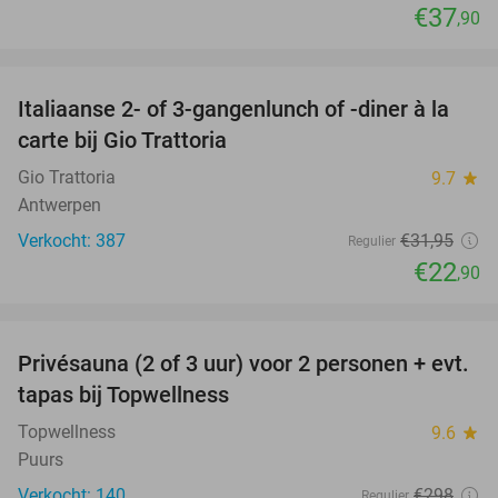
€37
,90
favorite_border
Italiaanse 2- of 3-gangenlunch of -diner à la
28%
carte bij Gio Trattoria
Gio Trattoria
9.7
star
Antwerpen
Verkocht: 387
€31
,95
Regulier
€22
,90
favorite_border
Privésauna (2 of 3 uur) voor 2 personen + evt.
50%
tapas bij Topwellness
Topwellness
9.6
star
Puurs
Verkocht: 140
€298
Regulier