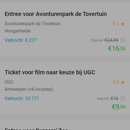
Entree voor Avonturenpark de Tovertuin
34%
Avonturenpark de Tovertuin
9.1
star
Hoogerheide
Verkocht: 8.227
€24
,95
Regulier
€16
,50
favorite_border
Ticket voor film naar keuze bij UGC
38%
UGC
8.8
star
Antwerpen (+6 locaties)
Verkocht: 10.771
€16
Regulier
€9
,90
favorite_border