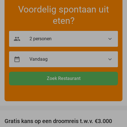
Voordelig spontaan uit
eten?
Zoek Restaurant
favorite_border
Gratis kans op een droomreis t.w.v. €3.000