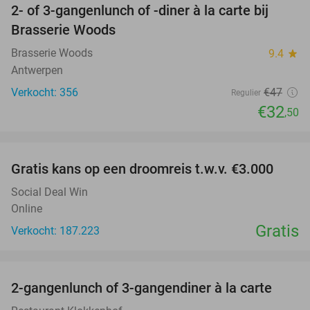
2- of 3-gangenlunch of -diner à la carte bij
31%
Brasserie Woods
Brasserie Woods
9.4
star
Antwerpen
Verkocht: 356
€47
Regulier
€32
,50
favorite_border
Gratis kans op een droomreis t.w.v. €3.000
Social Deal Win
Online
Gratis
Verkocht: 187.223
favorite_border
2-gangenlunch of 3-gangendiner à la carte
43%