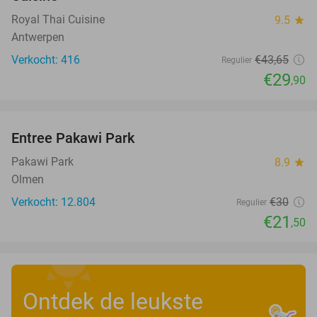
Royal Thai Cuisine
9.5
star
Antwerpen
Verkocht: 416
€43
,65
Regulier
€29
,90
favorite_border
Entree Pakawi Park
28%
Pakawi Park
8.9
star
Olmen
Verkocht: 12.804
€30
Regulier
€21
,50
Ontdek de leukste