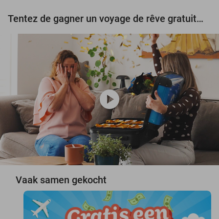
Tentez de gagner un voyage de rêve gratuit d'une valeur de 3.000 € !
play_circle
Vaak samen gekocht