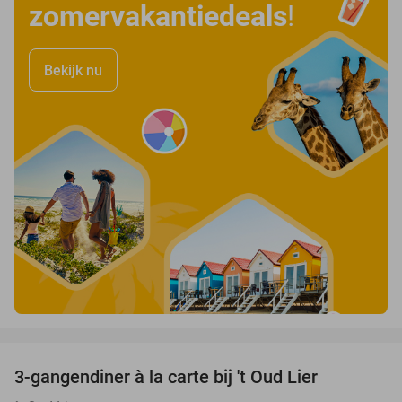
zomervakantiedeals
!
Bekijk nu
favorite_border
3-gangendiner à la carte bij 't Oud Lier
25%