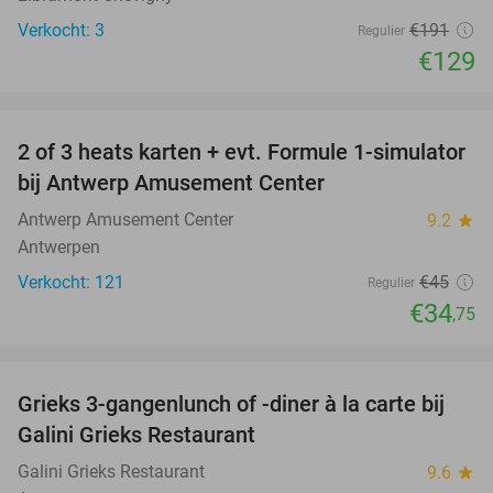
Verkocht: 3
€191
Regulier
€129
favorite_border
2 of 3 heats karten + evt. Formule 1-simulator
23%
bij Antwerp Amusement Center
Antwerp Amusement Center
9.2
star
Antwerpen
Verkocht: 121
€45
Regulier
€34
,75
favorite_border
Grieks 3-gangenlunch of -diner à la carte bij
34%
Galini Grieks Restaurant
Galini Grieks Restaurant
9.6
star