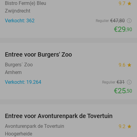
Bistro Ferm(e) Bleu
9.7
star
Zwijndrecht
Verkocht: 362
€47
,80
Regulier
€29
,90
favorite_border
Entree voor Burgers' Zoo
18%
Burgers´ Zoo
9.6
star
Arnhem
Verkocht: 19.264
€31
Regulier
€25
,50
favorite_border
Entree voor Avonturenpark de Tovertuin
34%
Avonturenpark de Tovertuin
9.2
star
Hoogerheide