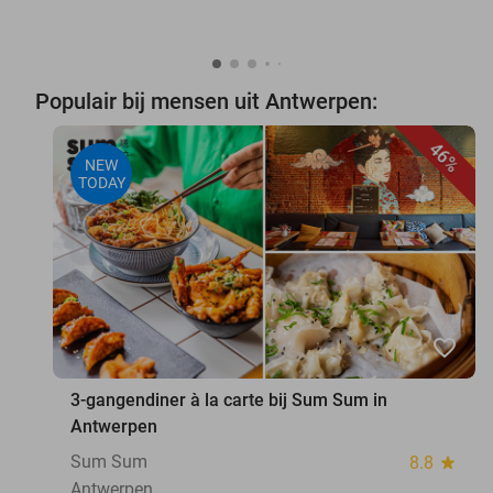
Populair bij mensen uit Antwerpen:
46%
NEW
TODAY
favorite_border
3-gangendiner à la carte bij Sum Sum in
Antwerpen
Sum Sum
8.8
star
Antwerpen