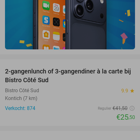
favorite_border
2-gangenlunch of 3-gangendiner à la carte bij
39%
Bistro Côté Sud
Bistro Côté Sud
9.9
star
Kontich (7 km)
Verkocht: 874
€41
,50
Regulier
€25
,50
favorite_border