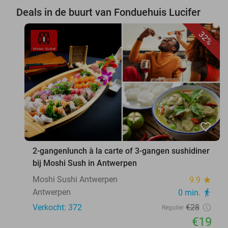
Deals in de buurt van Fonduehuis Lucifer
32%
favorite_border
2-gangenlunch à la carte of 3-gangen sushidiner
bij Moshi Sush in Antwerpen
Moshi Sushi Antwerpen
9.9
star
Antwerpen
0 min.
directions_walk
Verkocht: 372
€28
Regulier
€19