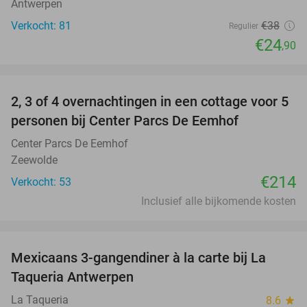
Antwerpen
Verkocht: 81
€38
Regulier
€24
,90
favorite_border
2, 3 of 4 overnachtingen in een cottage voor 5
personen bij Center Parcs De Eemhof
Center Parcs De Eemhof
Zeewolde
€214
Verkocht: 53
Inclusief alle bijkomende kosten
favorite_border
Mexicaans 3-gangendiner à la carte bij La
32%
Taqueria Antwerpen
La Taqueria
8.6
star