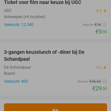
Ticket voor film naar keuze bij UGC
38%
UGC
8.8
star
Antwerpen (+6 locaties)
Verkocht: 12.340
€16
Regulier
€9
,90
favorite_border
3-gangen keuzelunch of -diner bij De
48%
Schandpaal
De Schandpaal
9.6
star
Brecht
Verkocht: 803
€56
,60
Regulier
€29
,50