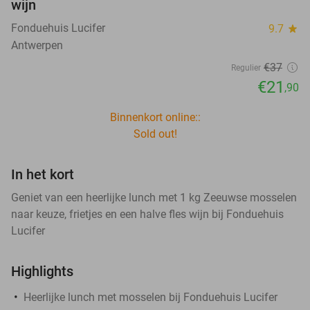
wijn
Fonduehuis Lucifer
9.7
star
Antwerpen
€37
Regulier
€21
,90
Binnenkort online::
Sold out!
In het kort
Geniet van een heerlijke lunch met 1 kg Zeeuwse mosselen
naar keuze, frietjes en een halve fles wijn bij Fonduehuis
Lucifer
Highlights
Heerlijke lunch met mosselen bij Fonduehuis Lucifer