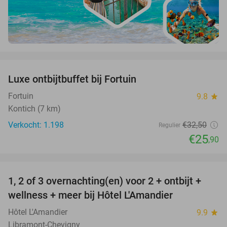
favorite_border
Luxe ontbijtbuffet bij Fortuin
20%
Fortuin
9.8
star
Kontich (7 km)
Verkocht: 1.198
€32
,50
Regulier
€25
,90
favorite_border
1, 2 of 3 overnachting(en) voor 2 + ontbijt +
32%
NEW
wellness + meer bij Hôtel L'Amandier
TODAY
Hôtel L'Amandier
9.9
star
Libramont-Chevigny