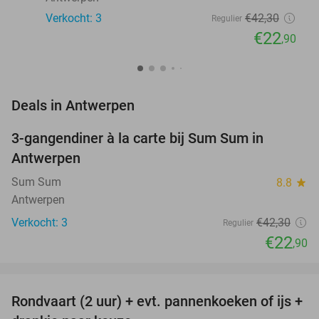
Verkocht: 3
€42
,30
Regulier
€22
,90
favorite_border
Deals in Antwerpen
3-gangendiner à la carte bij Sum Sum in
46%
NEW
Antwerpen
TODAY
Sum Sum
8.8
star
Antwerpen
Verkocht: 3
€42
,30
Regulier
€22
,90
favorite_border
Rondvaart (2 uur) + evt. pannenkoeken of ijs +
20%
NEW