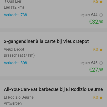
´t Oud Lier
9.5
star
Lier (12 km)
Verkocht: 738
€44
Regulier
€32
,90
favorite_border
3-gangendiner à la carte bij Vieux Depot
38%
Vieux Depot
9.3
star
Brasschaat (7 km)
Verkocht: 808
€45
Regulier
€27
,95
favorite_border
All-You-Can-Eat barbecue bij El Rodizio Deurne
29%
El Rodizio Deurne
9.3
star
Antwerpen