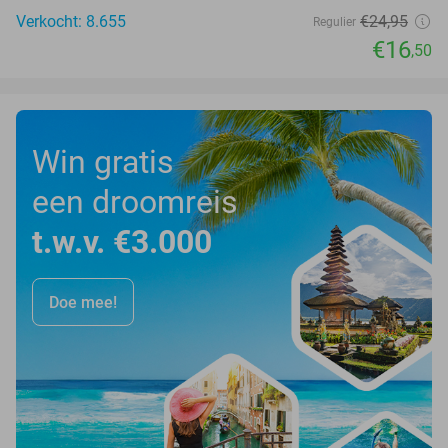
Verkocht: 8.655
€24
,95
Regulier
€16
,50
Win gratis
een droomreis
t.w.v. €3.000
Doe mee!