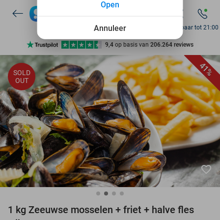
Open
7 dagen per week beschikbaar
10+ miljoen leden
Annuleer
Bereikbaar tot 21:00
9,4
op basis van
206.264 reviews
Ontdek 15.000+ deals
41%
SOLD
7 dagen per week beschikbaar
OUT
10+ miljoen leden
favorite_border
1 kg Zeeuwse mosselen + friet + halve fles