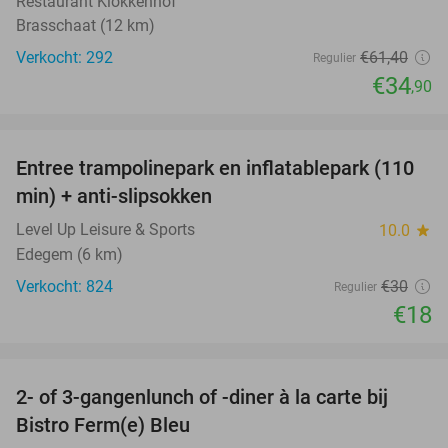
Restaurant Klokkenhof
Brasschaat (12 km)
Verkocht: 292
€61
,40
Regulier
€34
,90
favorite_border
Entree trampolinepark en inflatablepark (110
40%
min) + anti-slipsokken
Level Up Leisure & Sports
10.0
star
Edegem (6 km)
Verkocht: 824
€30
Regulier
€18
favorite_border
2- of 3-gangenlunch of -diner à la carte bij
37%
Bistro Ferm(e) Bleu