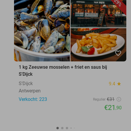
29%
favorite_border
1 kg Zeeuwse mosselen + friet en saus bij
S'Dijck
S'Dijck
9.4
star
Antwerpen
Verkocht: 223
€31
Regulier
€21
,90