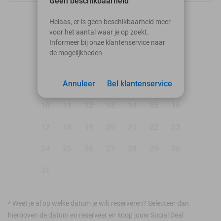
Geen beschikbaarheid
augustus 2026
Helaas, er is geen beschikbaarheid meer
voor het aantal waar je op zoekt.
Ma
Di
Wo
Do
Vr
Za
Zo
Informeer bij onze klantenservice naar
de mogelijkheden
1
2
3
Annuleer
4
5
Bel klantenservice
6
7
8
9
10
11
12
13
14
15
16
17
18
19
20
21
22
23
24
25
26
27
28
29
30
31
*
Weet je al op welke datum je wilt reserveren? Selecteer dan
hierboven de datum en reserveer en koop jouw Social Deal