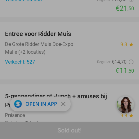
€21
,50
favorite_border
Entree voor Ridder Muis
22%
De Grote Ridder Muis Doe-Expo
9.3
star
Malle (+2 locaties)
Verkocht: 527
€14
,70
Regulier
€11
,50
favorite_border
5-gangendiner of -lunch + amuses bij
46%
close
OPEN IN APP
Présence
Présence
9.8
star
Schoten (8 km)
Sold out!
Verkocht: 3.895
€72
Regulier