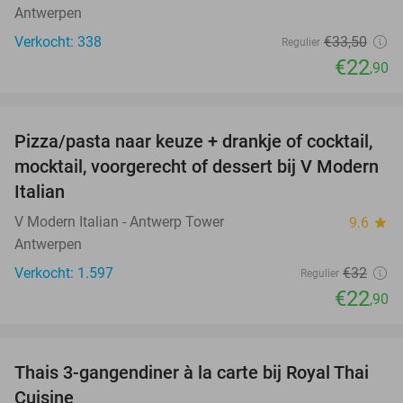
Antwerpen
Verkocht: 338
€33
,50
Regulier
€22
,90
favorite_border
Pizza/pasta naar keuze + drankje of cocktail,
28%
mocktail, voorgerecht of dessert bij V Modern
Italian
V Modern Italian - Antwerp Tower
9.6
star
Antwerpen
Verkocht: 1.597
€32
Regulier
€22
,90
favorite_border
Thais 3-gangendiner à la carte bij Royal Thai
32%
Cuisine