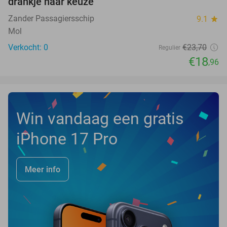
drankje naar keuze
TODAY
Zander Passagiersschip
9.1
star
Mol
Verkocht: 0
€23
,70
Regulier
€18
,96
Win vandaag een gratis
iPhone 17 Pro
Meer info