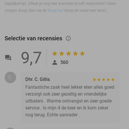
tegelijkertijd. (Weet je nog niet wanneer je wilt reserveren? Geen
zorgen: koop dan via de ‘
koop nu
’-knop én reserveer later)
Selectie van recensies
info_outlined
9,7
560
C.
Dhr. C. Gillis
Fantastiche zaak heel lekker eten alles goed
verzorgt ook zeer gezellig en vriendelijke
uitbaters . Warme ontvangst en zeer goede
service . Is mijn 4 de keer en ik kom zeker
nog terug. Echte aanrader .