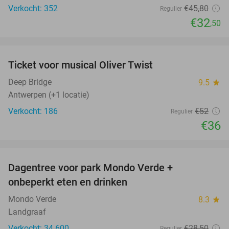
Verkocht: 352
€45
,80
Regulier
€32
,50
favorite_border
Ticket voor musical Oliver Twist
31%
Deep Bridge
9.5
star
Antwerpen (+1 locatie)
Verkocht: 186
€52
Regulier
€36
favorite_border
Dagentree voor park Mondo Verde +
25%
onbeperkt eten en drinken
Mondo Verde
8.3
star
Landgraaf
Verkocht: 34.600
€28
,50
Regulier