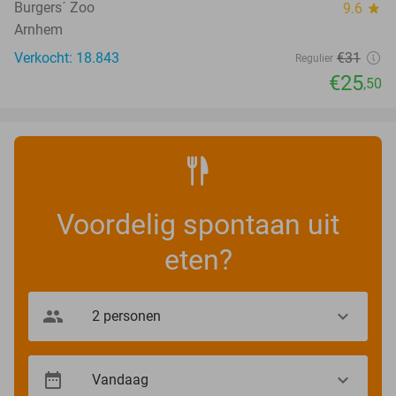
Burgers´ Zoo
9.6
star
Arnhem
Verkocht: 18.843
€31
Regulier
€25
,50
Voordelig spontaan uit
eten?