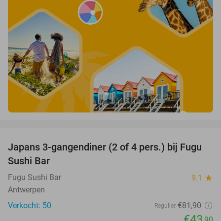
favorite_border
Japans 3-gangendiner (2 of 4 pers.) bij Fugu
46%
Sushi Bar
Fugu Sushi Bar
9.1
star
Antwerpen
Verkocht: 50
€81
,90
Regulier
€43
,90