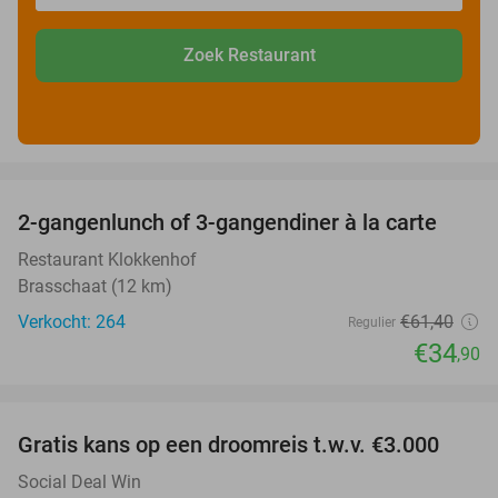
Zoek Restaurant
favorite_border
2-gangenlunch of 3-gangendiner à la carte
43%
Restaurant Klokkenhof
Brasschaat (12 km)
Verkocht: 264
€61
,40
Regulier
€34
,90
favorite_border
Gratis kans op een droomreis t.w.v. €3.000
Social Deal Win