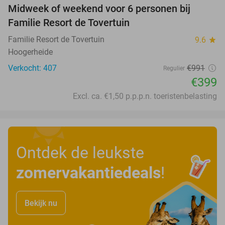
Midweek of weekend voor 6 personen bij
60%
Familie Resort de Tovertuin
Familie Resort de Tovertuin
9.6
star
Hoogerheide
Verkocht: 407
€991
Regulier
€399
Excl. ca. €1,50 p.p.p.n. toeristenbelasting
Ontdek de leukste
zomervakantiedeals
!
Bekijk nu