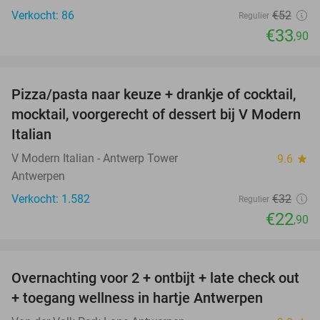
Verkocht: 86
€52
Regulier
€33
,90
favorite_border
Pizza/pasta naar keuze + drankje of cocktail,
28%
mocktail, voorgerecht of dessert bij V Modern
Italian
V Modern Italian - Antwerp Tower
9.6
star
Antwerpen
Verkocht: 1.582
€32
Regulier
€22
,90
favorite_border
Overnachting voor 2 + ontbijt + late check out
59%
+ toegang wellness in hartje Antwerpen