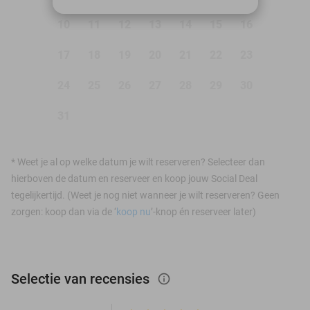
10
11
12
13
14
15
16
17
18
19
20
21
22
23
24
25
26
27
28
29
30
31
*
Weet je al op welke datum je wilt reserveren? Selecteer dan
hierboven de datum en reserveer en koop jouw Social Deal
tegelijkertijd. (Weet je nog niet wanneer je wilt reserveren? Geen
zorgen: koop dan via de ‘
koop nu
’-knop én reserveer later)
Selectie van recensies
info_outlined