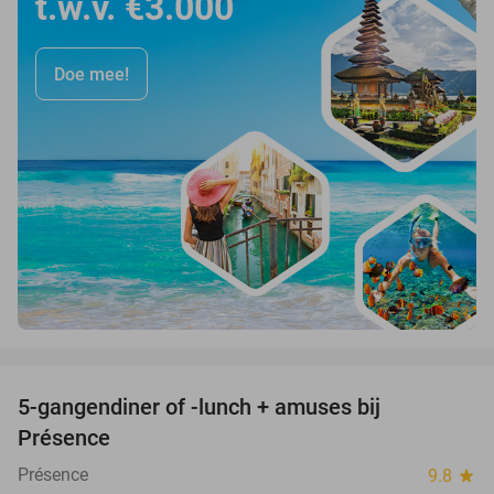
t.w.v. €3.000
Doe mee!
favorite_border
5-gangendiner of -lunch + amuses bij
46%
Présence
Présence
9.8
star