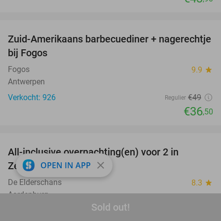
favorite_border
Zuid-Amerikaans barbecuediner + nagerechtje
26%
bij Fogos
Fogos
9.9
star
Antwerpen
Verkocht: 926
€49
Regulier
€36
,50
favorite_border
All-inclusive overnachting(en) voor 2 in
40%
close
OPEN IN APP
Zeeland
De Elderschans
8.3
star
Aardenburg
Sold out!
Verkocht: 2.488
€166
Regulier