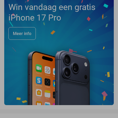
Win vandaag een gratis
iPhone 17 Pro
Meer info
favorite_border