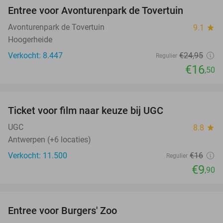
Entree voor Avonturenpark de Tovertuin
34%
Avonturenpark de Tovertuin
9.1
star
Hoogerheide
Verkocht: 8.447
€24
,95
Regulier
€16
,50
favorite_border
Ticket voor film naar keuze bij UGC
38%
UGC
8.8
star
Antwerpen (+6 locaties)
Verkocht: 11.500
€16
Regulier
€9
,90
favorite_border
Entree voor Burgers' Zoo
18%