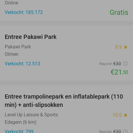
Online
Gratis
Verkocht: 185.172
favorite_border
Entree Pakawi Park
28%
Pakawi Park
8.9
star
Olmen
Verkocht: 12.513
€30
Regulier
€21
,50
favorite_border
Entree trampolinepark en inflatablepark (110
40%
min) + anti-slipsokken
Level Up Leisure & Sports
10.0
star
Edegem (6 km)
Verkocht: 799
€30
Regulier