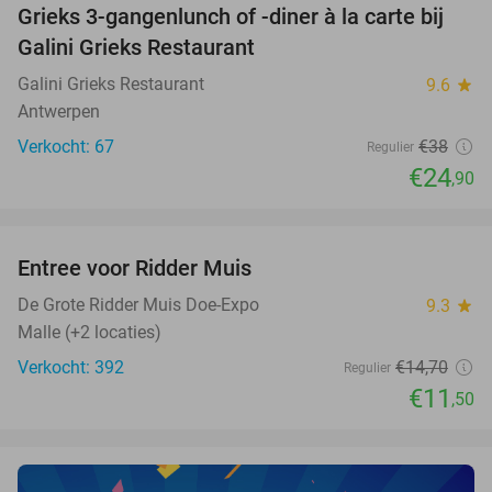
Grieks 3-gangenlunch of -diner à la carte bij
34%
Galini Grieks Restaurant
Galini Grieks Restaurant
9.6
star
Antwerpen
Verkocht: 67
€38
Regulier
€24
,90
favorite_border
Entree voor Ridder Muis
22%
NEW
TODAY
De Grote Ridder Muis Doe-Expo
9.3
star
Malle (+2 locaties)
Verkocht: 392
€14
,70
Regulier
€11
,50