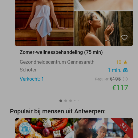
favorite_border
Zomer-wellnessbehandeling (75 min)
Gezondheidscentrum Gennesareth
10
star
Schoten
1 min.
directions_car
Verkocht: 1
€195
Regulier
€117
Populair bij mensen uit Antwerpen:
34%