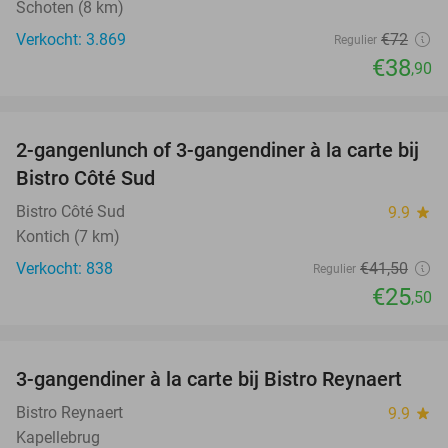
Schoten (8 km)
Verkocht: 3.869
€72
Regulier
€38
,90
favorite_border
2-gangenlunch of 3-gangendiner à la carte bij
39%
Bistro Côté Sud
Bistro Côté Sud
9.9
star
Kontich (7 km)
Verkocht: 838
€41
,50
Regulier
€25
,50
favorite_border
3-gangendiner à la carte bij Bistro Reynaert
35%
Bistro Reynaert
9.9
star
Kapellebrug