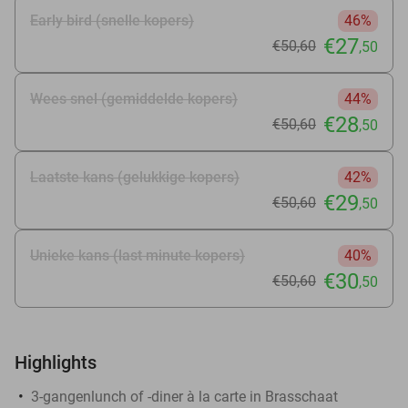
Early bird (snelle kopers)
46%
€27
€50
,60
,50
Wees snel (gemiddelde kopers)
44%
€28
€50
,60
,50
Laatste kans (gelukkige kopers)
42%
€29
€50
,60
,50
Unieke kans (last minute kopers)
40%
€30
€50
,60
,50
Highlights
3-gangenlunch of -diner à la carte in Brasschaat