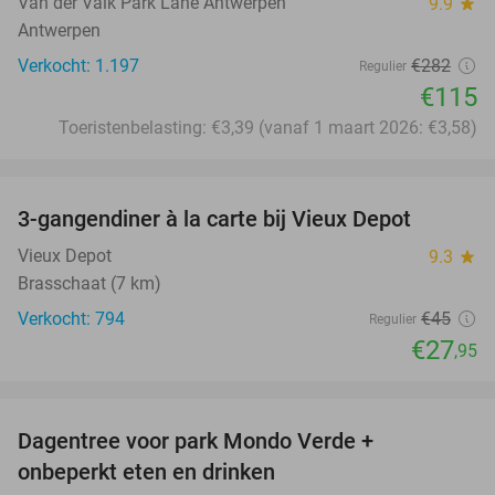
Van der Valk Park Lane Antwerpen
9.9
star
Antwerpen
Verkocht: 1.197
€282
Regulier
€115
Toeristenbelasting: €3,39 (vanaf 1 maart 2026: €3,58)
favorite_border
3-gangendiner à la carte bij Vieux Depot
38%
Vieux Depot
9.3
star
Brasschaat (7 km)
Verkocht: 794
€45
Regulier
€27
,95
favorite_border
Dagentree voor park Mondo Verde +
25%
onbeperkt eten en drinken