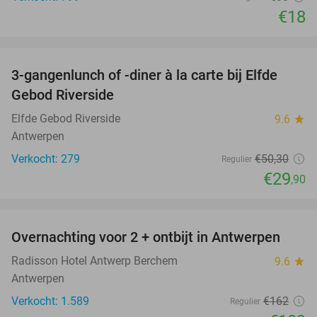
€18
favorite_border
3-gangenlunch of -diner à la carte bij Elfde
41%
Gebod Riverside
Elfde Gebod Riverside
9.6
star
Antwerpen
Verkocht: 279
€50
,30
Regulier
€29
,90
favorite_border
Overnachting voor 2 + ontbijt in Antwerpen
33%
Radisson Hotel Antwerp Berchem
9.6
star
Antwerpen
Verkocht: 1.589
€162
Regulier