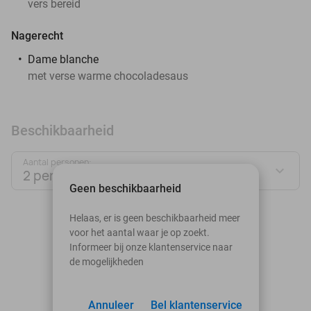
vers bereid
Nagerecht
Dame blanche
met verse warme chocoladesaus
Beschikbaarheid
Aantal personen:
2 personen
Geen beschikbaarheid
augustus 2026
Helaas, er is geen beschikbaarheid meer
voor het aantal waar je op zoekt.
Ma
Di
Wo
Do
Vr
Za
Zo
Informeer bij onze klantenservice naar
de mogelijkheden
1
2
3
Annuleer
4
5
Bel klantenservice
6
7
8
9