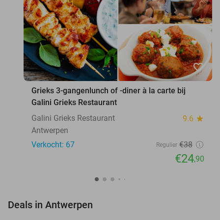
favorite_border
Grieks 3-gangenlunch of -diner à la carte bij
Galini Grieks Restaurant
Galini Grieks Restaurant
9.6
star
Antwerpen
Verkocht: 67
€38
Regulier
€24
,90
favorite_border
Deals in Antwerpen