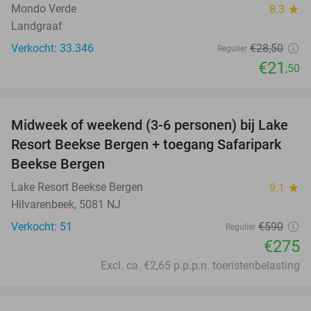
Mondo Verde
8.3
star
Landgraaf
Verkocht: 33.346
€28
,50
Regulier
€21
,50
favorite_border
Midweek of weekend (3-6 personen) bij Lake
53%
Resort Beekse Bergen + toegang Safaripark
Beekse Bergen
Lake Resort Beekse Bergen
9.1
star
Hilvarenbeek, 5081 NJ
Verkocht: 51
€590
Regulier
€275
Excl. ca. €2,65 p.p.p.n. toeristenbelasting
favorite_border