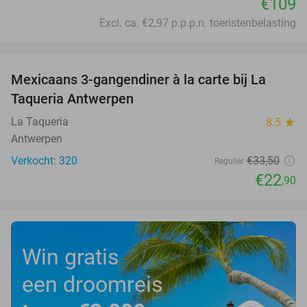
€109
Excl. ca. €2,97 p.p.p.n. toeristenbelasting
favorite_border
Mexicaans 3-gangendiner à la carte bij La
32%
Taqueria Antwerpen
La Taqueria
8.5
star
Antwerpen
Verkocht: 320
€33
,50
Regulier
€22
,90
Win gratis
een droomreis