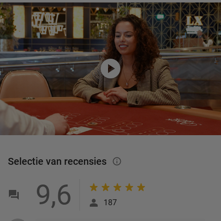
play_circle
Selectie van recensies
info_outlined
9,6
187