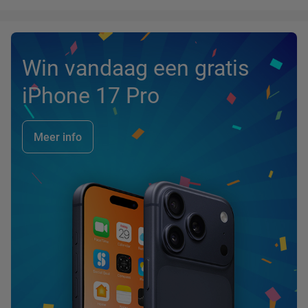
Win vandaag een gratis
iPhone 17 Pro
Meer info