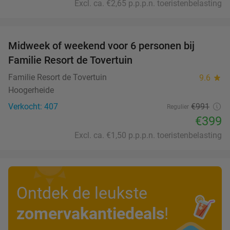
Excl. ca. €2,65 p.p.p.n. toeristenbelasting
favorite_border
Midweek of weekend voor 6 personen bij
60%
Familie Resort de Tovertuin
Familie Resort de Tovertuin
9.6
star
Hoogerheide
Verkocht: 407
€991
Regulier
€399
Excl. ca. €1,50 p.p.p.n. toeristenbelasting
Ontdek de leukste
zomervakantiedeals
!