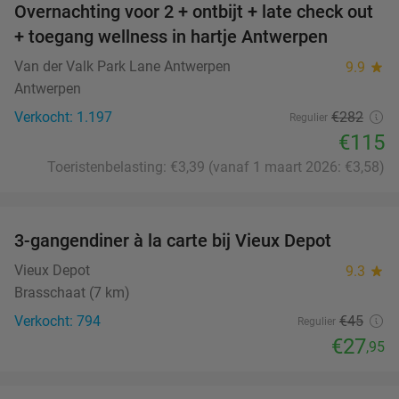
Overnachting voor 2 + ontbijt + late check out
59%
+ toegang wellness in hartje Antwerpen
Van der Valk Park Lane Antwerpen
9.9
star
Antwerpen
Verkocht: 1.197
€282
Regulier
€115
Toeristenbelasting: €3,39 (vanaf 1 maart 2026: €3,58)
favorite_border
3-gangendiner à la carte bij Vieux Depot
38%
Vieux Depot
9.3
star
Brasschaat (7 km)
Verkocht: 794
€45
Regulier
€27
,95
favorite_border