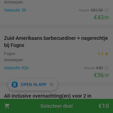
Antwerpen
Verkocht: 50
€81
,90
Regulier
€43
,90
favorite_border
Zuid-Amerikaans barbecuediner + nagerechtje
26%
bij Fogos
Fogos
9.9
star
Antwerpen
Verkocht: 926
€49
Regulier
€36
,50
favorite_border
close
OPEN IN APP
All-inclusive overnachting(en) voor 2 in
40%
Zeeland
€10
shopping_cart
Selecteer deal
De Elderschans
8.3
star