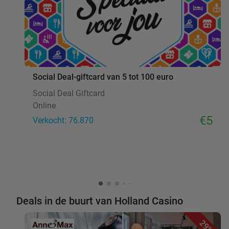
favorite_border
Social Deal-giftcard van 5 tot 100 euro
Social Deal Giftcard
Online
€5
Verkocht: 76.870
Deals in de buurt van Holland Casino
29%