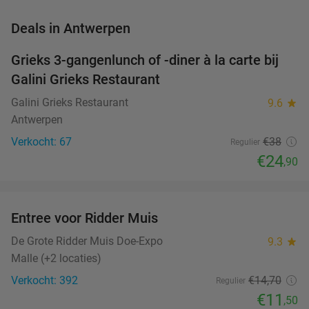
favorite_border
Deals in Antwerpen
Grieks 3-gangenlunch of -diner à la carte bij
34%
Galini Grieks Restaurant
Galini Grieks Restaurant
9.6
star
Antwerpen
Verkocht: 67
€38
Regulier
€24
,90
favorite_border
Entree voor Ridder Muis
22%
NEW
TODAY
De Grote Ridder Muis Doe-Expo
9.3
star
Malle (+2 locaties)
Verkocht: 392
€14
,70
Regulier
€11
,50