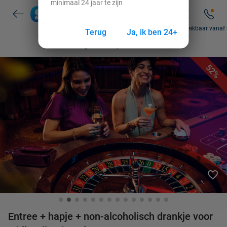
minimaal 24 jaar te zijn
Open
Ontdek 15.000+ deals
7 dagen per week beschikbaar
Annuleer
Za bereikbaar vanaf
Terug
Ja, ik ben 24+
10+ miljoen leden
9,4
op basis van
206.108 reviews
52%
Ontdek 15.000+ deals
7 dagen per week beschikbaar
10+ miljoen leden
favorite_border
Entree + hapje + non-alcoholisch drankje voor