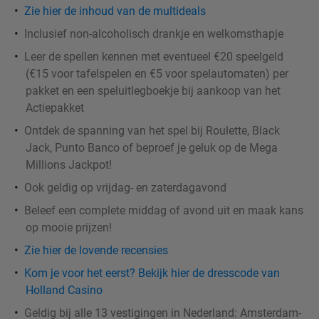
Zie hier de inhoud van de multideals
Inclusief non-alcoholisch drankje en welkomsthapje
Leer de spellen kennen met eventueel €20 speelgeld
(€15 voor tafelspelen en €5 voor spelautomaten) per
pakket en een speluitlegboekje bij aankoop van het
Actiepakket
Ontdek de spanning van het spel bij Roulette, Black
Jack, Punto Banco of beproef je geluk op de Mega
Millions Jackpot!
Ook geldig op vrijdag- en zaterdagavond
Beleef een complete middag of avond uit en maak kans
op mooie prijzen!
Zie hier de lovende recensies
Kom je voor het eerst? Bekijk hier de dresscode van
Holland Casino
Geldig bij alle 13 vestigingen in Nederland: Amsterdam-