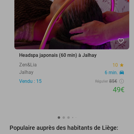
favorite_border
Headspa japonais (60 min) à Jalhay
Zen&Lia
10
star
Jalhay
6 min.
directions_car
Vendu : 15
85€
Régulier
49€
Populaire auprès des habitants de Liège: