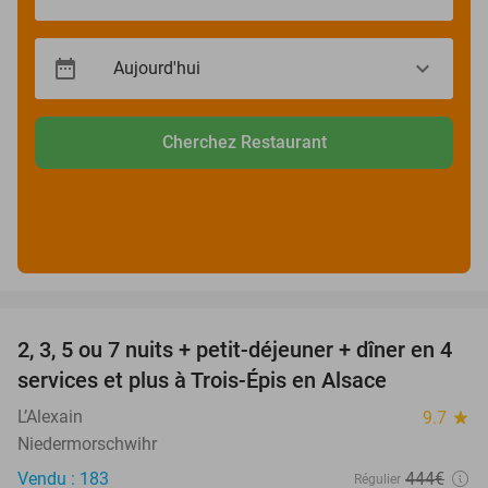
Cherchez Restaurant
favorite_border
2, 3, 5 ou 7 nuits + petit-déjeuner + dîner en 4
44%
services et plus à Trois-Épis en Alsace
L’Alexain
9.7
star
Niedermorschwihr
Vendu : 183
444€
Régulier