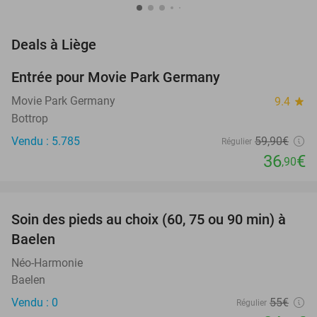
favorite_border
Deals à Liège
Entrée pour Movie Park Germany
38%
Movie Park Germany
9.4
star
Bottrop
Vendu : 5.785
59
,90
€
Régulier
36
€
,90
favorite_border
Soin des pieds au choix (60, 75 ou 90 min) à
55%
NEW
Baelen
TODAY
Néo-Harmonie
Baelen
Vendu : 0
55€
Régulier