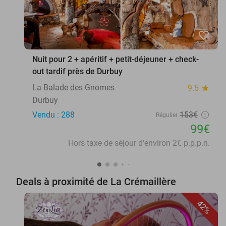
favorite_border
Nuit pour 2 + apéritif + petit-déjeuner + check-
out tardif près de Durbuy
La Balade des Gnomes
9.5
star
Durbuy
Vendu : 288
153€
Régulier
99€
Hors taxe de séjour d'environ 2€ p.p.p.n.
Deals à proximité de La Crémaillère
42%