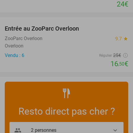
24€
favorite_border
Entrée au ZooParc Overloon
34%
NEW
TODAY
ZooParc Overloon
9.7
star
Overloon
Vendu : 6
25€
Régulier
16
€
,50
Resto direct pas cher ?