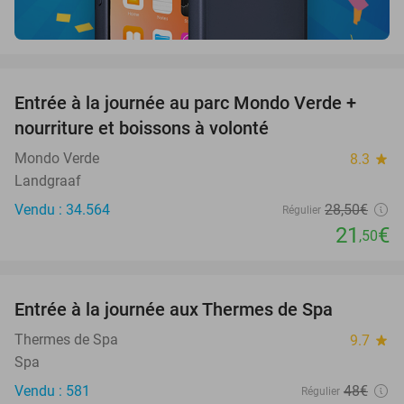
favorite_border
Entrée à la journée au parc Mondo Verde +
25%
nourriture et boissons à volonté
Mondo Verde
8.3
star
Landgraaf
Vendu : 34.564
28
,50
€
Régulier
21
€
,50
favorite_border
Entrée à la journée aux Thermes de Spa
50%
Thermes de Spa
9.7
star
Spa
Vendu : 581
48€
Régulier