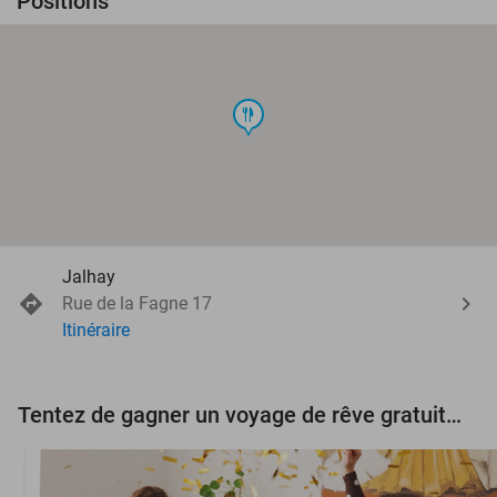
Positions
food
Jalhay
Rue de la Fagne 17
Itinéraire
Tentez de gagner un voyage de rêve gratuit d'une valeur de 3.000 € !