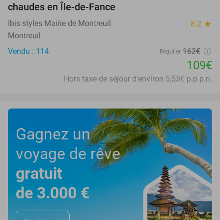
chaudes en Île-de-Fance
Ibis styles Mairie de Montreuil
8.2
star
Montreuil
Vendu : 114
162€
Régulier
109€
Hors taxe de séjour d'environ 5,53€ p.p.p.n.
Gagnez un
voyage de rêve
gratuit
de 3.000 €