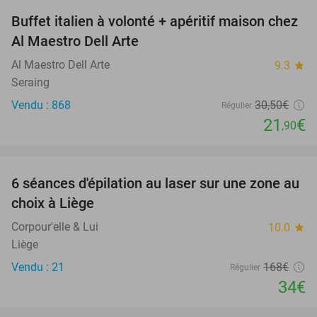
Buffet italien à volonté + apéritif maison chez
28%
Al Maestro Dell Arte
Al Maestro Dell Arte
9.3
star
Seraing
Vendu : 868
30
,50
€
Régulier
21
€
,90
favorite_border
6 séances d'épilation au laser sur une zone au
80%
choix à Liège
Corpour'elle & Lui
10.0
star
Liège
Vendu : 21
168€
Régulier
34€
favorite_border