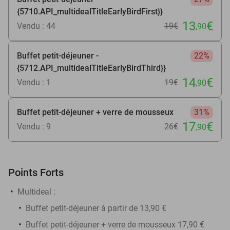
{5710.API_multidealTitleEarlyBirdFirst}}
13
€
Vendu : 44
19€
,90
Buffet petit-déjeuner -
22%
{5712.API_multidealTitleEarlyBirdThird}}
14
€
Vendu : 1
19€
,90
Buffet petit-déjeuner + verre de mousseux
31%
17
€
Vendu : 9
26€
,90
Points Forts
Multideal
:
Buffet petit-déjeuner à partir de 13,90 €
Buffet petit-déjeuner + verre de mousseux 17,90 €