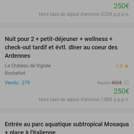
250€
Hors taxe de séjour d'environ 0,55€ p.p.p.n.
favorite_border
Nuit pour 2 + petit-déjeuner + wellness +
38%
check-out tardif et évtl. dîner au coeur des
Ardennes
Le Château de Vignée
9.8
star
Rochefort
Vendu : 279
400€
Régulier
250€
Hors taxe de séjour d'environ 1,80€ p.p.p.n.
favorite_border
Entrée au parc aquatique subtropical Mosaqua
25%
+ glace à l'italienne