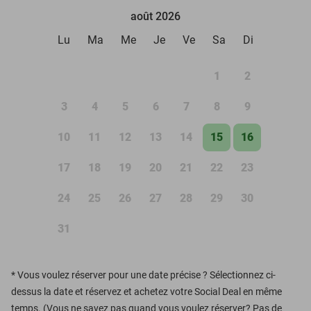
août 2026
Lu
Ma
Me
Je
Ve
Sa
Di
1
2
3
4
5
6
7
8
9
10
11
12
13
14
15
16
17
18
19
20
21
22
23
24
25
26
27
28
29
30
31
*
Vous voulez réserver pour une date précise ? Sélectionnez ci-
dessus la date et réservez et achetez votre Social Deal en même
temps. (Vous ne savez pas quand vous voulez réserver? Pas de