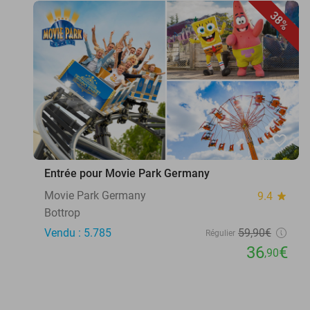
38%
favorite_border
Entrée pour Movie Park Germany
Movie Park Germany
9.4
star
Bottrop
Vendu : 5.785
59
,90
€
Régulier
36
€
,90