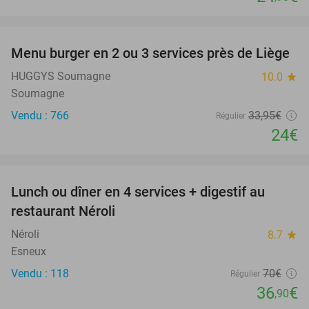
favorite_border
Menu burger en 2 ou 3 services près de Liège
29%
HUGGYS Soumagne
10.0
star
Soumagne
Vendu : 766
33
,95
€
Régulier
24€
favorite_border
Lunch ou dîner en 4 services + digestif au
47%
restaurant Néroli
Néroli
8.7
star
Esneux
Vendu : 118
70€
Régulier
36
€
,90