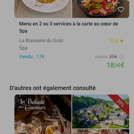
favorite_border
Menu en 2 ou 3 services à la carte au cœur de
Spa
La Brasserie du Goût
10.0
star
Spa
Vendu : 178
29€
Régulier
18
€
,90
D'autres ont également consulté
35%