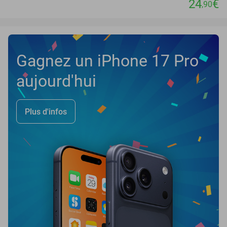
24
€
,90
Gagnez un iPhone 17 Pro
aujourd'hui
Plus d'infos