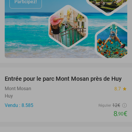
Participez!
favorite_border
Entrée pour le parc Mont Mosan près de Huy
26%
Mont Mosan
8.7
star
Huy
Vendu : 8.585
12€
Régulier
8
€
,90
favorite_border