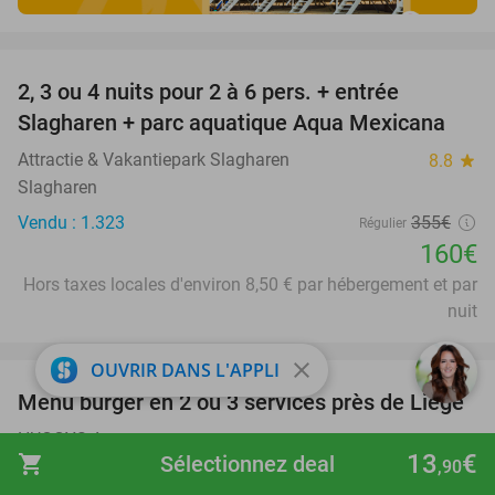
favorite_border
2, 3 ou 4 nuits pour 2 à 6 pers. + entrée
55%
Slagharen + parc aquatique Aqua Mexicana
Attractie & Vakantiepark Slagharen
8.8
star
Slagharen
Vendu : 1.323
355€
Régulier
160€
Hors taxes locales d'environ 8,50 € par hébergement et par
nuit
favorite_border
close
OUVRIR DANS L'APPLI
Menu burger en 2 ou 3 services près de Liège
29%
HUGGYS Awans
9.8
star
13
€
shopping_cart
Sélectionnez deal
,90
Awans