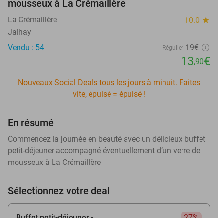
mousseux à La Crémaillère
La Crémaillère
10.0
star
Jalhay
Vendu : 54
19€
Régulier
13
€
,90
Nouveaux Social Deals tous les jours à minuit. Faites
vite, épuisé = épuisé !
En résumé
Commencez la journée en beauté avec un délicieux buffet
petit-déjeuner accompagné éventuellement d’un verre de
mousseux à La Crémaillère
Sélectionnez votre deal
Buffet petit-déjeuner -
27%