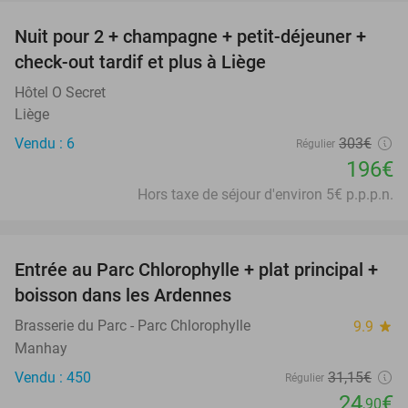
Nuit pour 2 + champagne + petit-déjeuner +
35%
check-out tardif et plus à Liège
Hôtel O Secret
Liège
Vendu : 6
303€
Régulier
196€
Hors taxe de séjour d'environ 5€ p.p.p.n.
favorite_border
Entrée au Parc Chlorophylle + plat principal +
20%
boisson dans les Ardennes
Brasserie du Parc - Parc Chlorophylle
9.9
star
Manhay
Vendu : 450
31
,15
€
Régulier
24
€
,90