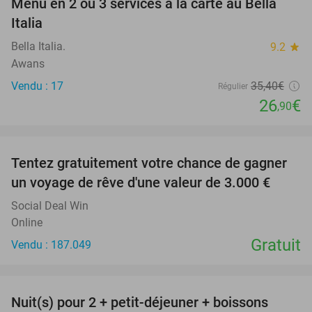
Menu en 2 ou 3 services à la carte au Bella
24%
Italia
Bella Italia.
9.2
star
Awans
Vendu : 17
35
,40
€
Régulier
26
€
,90
favorite_border
Tentez gratuitement votre chance de gagner
un voyage de rêve d'une valeur de 3.000 €
Social Deal Win
Online
Gratuit
Vendu : 187.049
favorite_border
Nuit(s) pour 2 + petit-déjeuner + boissons
33%