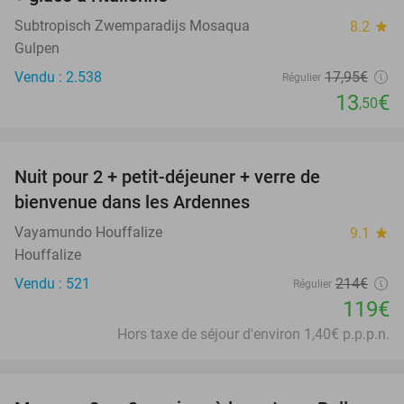
Subtropisch Zwemparadijs Mosaqua
8.2
star
Gulpen
Vendu : 2.538
17
,95
€
Régulier
13
€
,50
favorite_border
Nuit pour 2 + petit-déjeuner + verre de
44%
bienvenue dans les Ardennes
Vayamundo Houffalize
9.1
star
Houffalize
Vendu : 521
214€
Régulier
119€
Hors taxe de séjour d'environ 1,40€ p.p.p.n.
favorite_border