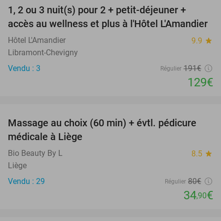
1, 2 ou 3 nuit(s) pour 2 + petit-déjeuner +
32%
NEW
accès au wellness et plus à l'Hôtel L'Amandier
TODAY
Hôtel L'Amandier
9.9
star
Libramont-Chevigny
Vendu : 3
191€
Régulier
129€
favorite_border
Massage au choix (60 min) + évtl. pédicure
56%
médicale à Liège
Bio Beauty By L
8.5
star
Liège
Vendu : 29
80€
Régulier
34
€
,90
favorite_border