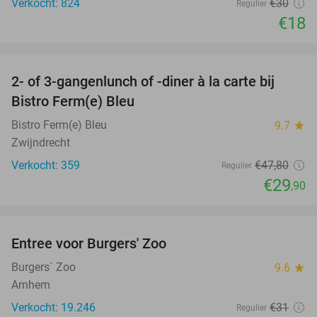
Verkocht: 824
€30
Regulier
€18
favorite_border
2- of 3-gangenlunch of -diner à la carte bij
37%
Bistro Ferm(e) Bleu
Bistro Ferm(e) Bleu
9.7
star
Zwijndrecht
Verkocht: 359
€47
,80
Regulier
€29
,90
favorite_border
Entree voor Burgers' Zoo
18%
Burgers´ Zoo
9.6
star
Arnhem
Verkocht: 19.246
€31
Regulier