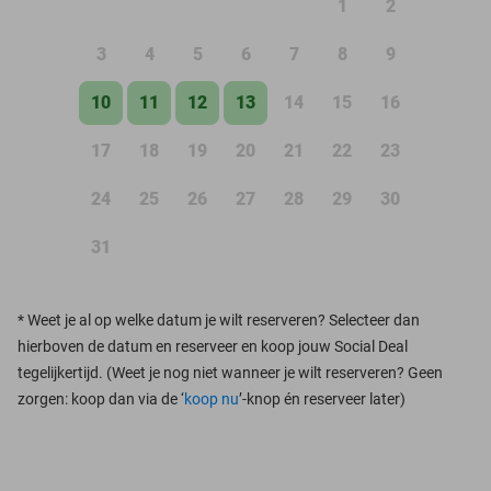
1
2
3
4
5
6
7
8
9
10
11
12
13
14
15
16
17
18
19
20
21
22
23
24
25
26
27
28
29
30
31
*
Weet je al op welke datum je wilt reserveren? Selecteer dan
hierboven de datum en reserveer en koop jouw Social Deal
tegelijkertijd. (Weet je nog niet wanneer je wilt reserveren? Geen
zorgen: koop dan via de ‘
koop nu
’-knop én reserveer later)