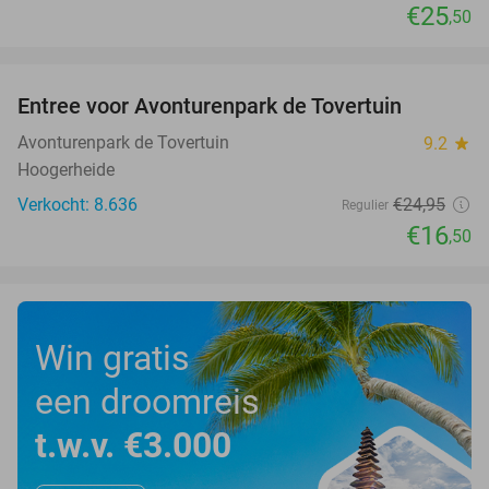
€25
,50
favorite_border
Entree voor Avonturenpark de Tovertuin
34%
Avonturenpark de Tovertuin
9.2
star
Hoogerheide
Verkocht: 8.636
€24
,95
Regulier
€16
,50
Win gratis
een droomreis
t.w.v. €3.000