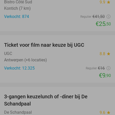
Bistro Côté Sud
9.9
star
Kontich (7 km)
Verkocht: 874
€41
,50
Regulier
€25
,50
favorite_border
Ticket voor film naar keuze bij UGC
38%
UGC
8.8
star
Antwerpen (+6 locaties)
Verkocht: 12.325
€16
Regulier
€9
,90
favorite_border
3-gangen keuzelunch of -diner bij De
48%
Schandpaal
De Schandpaal
9.6
star