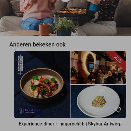
Anderen bekeken ook
23%
favorite_border
Experience-diner + nagerecht bij Skybar Antwerp