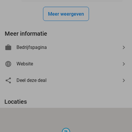
Meer weergeven
Meer informatie
Bedrijfspagina
Website
Deel deze deal
Locaties
food