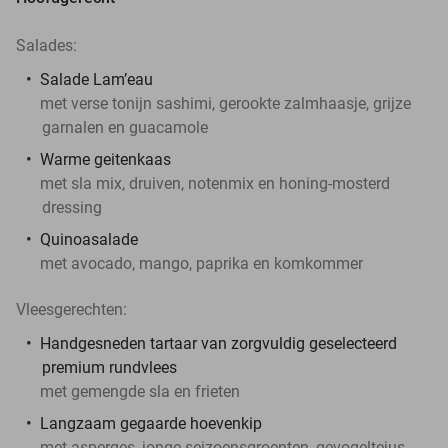
Salades:
Salade Lam’eau
met verse tonijn sashimi, gerookte zalmhaasje, grijze
garnalen en guacamole
Warme geitenkaas
met sla mix, druiven, notenmix en honing-mosterd
dressing
Quinoasalade
met avocado, mango, paprika en komkommer
Vleesgerechten:
Handgesneden tartaar van zorgvuldig geselecteerd
premium rundvlees
met gemengde sla en frieten
Langzaam gegaarde hoevenkip
met asperges, jonge seizoensgroenten, gevogeltejus