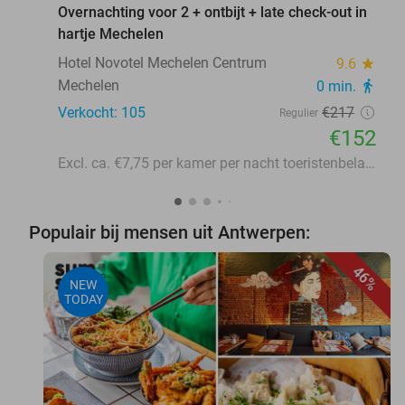
Overnachting voor 2 + ontbijt + late check-out in
hartje Mechelen
Hotel Novotel Mechelen Centrum
9.6
star
Mechelen
0 min.
directions_walk
Verkocht: 105
€217
Regulier
€152
Excl. ca. €7,75 per kamer per nacht toeristenbelasting
Populair bij mensen uit Antwerpen:
46%
NEW
TODAY