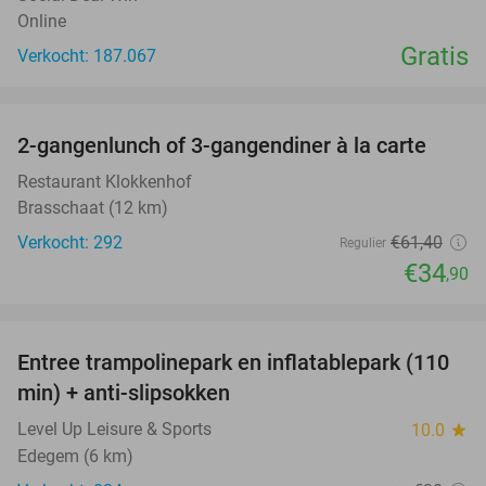
Online
Gratis
Verkocht: 187.067
favorite_border
2-gangenlunch of 3-gangendiner à la carte
43%
Restaurant Klokkenhof
Brasschaat (12 km)
Verkocht: 292
€61
,40
Regulier
€34
,90
favorite_border
Entree trampolinepark en inflatablepark (110
40%
min) + anti-slipsokken
Level Up Leisure & Sports
10.0
star
Edegem (6 km)