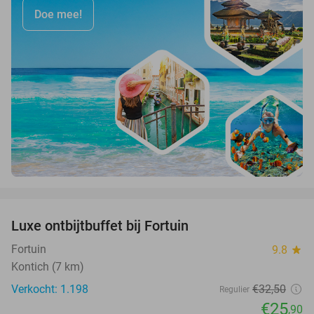
Doe mee!
favorite_border
Luxe ontbijtbuffet bij Fortuin
20%
Fortuin
9.8
star
Kontich (7 km)
Verkocht: 1.198
€32
,50
Regulier
€25
,90