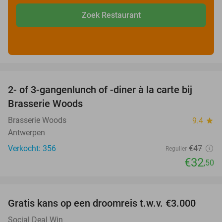
Zoek Restaurant
favorite_border
2- of 3-gangenlunch of -diner à la carte bij
31%
Brasserie Woods
Brasserie Woods
9.4
star
Antwerpen
Verkocht: 356
€47
Regulier
€32
,50
favorite_border
Gratis kans op een droomreis t.w.v. €3.000
Social Deal Win