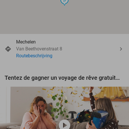
Mechelen
Van Beethovenstraat 8
Routebeschrijving
Tentez de gagner un voyage de rêve gratuit d'une valeur de 3.000 € !
play_circle