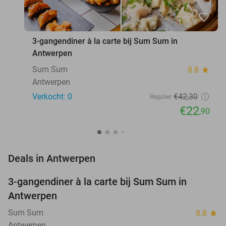
favorite_border
3-gangendiner à la carte bij Sum Sum in
Antwerpen
Sum Sum
8.8
star
Antwerpen
Verkocht: 0
€42
,30
Regulier
€22
,90
favorite_border
Deals in Antwerpen
3-gangendiner à la carte bij Sum Sum in
46%
NEW
Antwerpen
TODAY
Sum Sum
8.8
star
Antwerpen