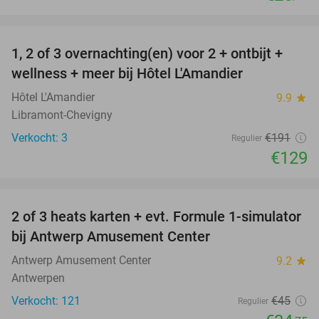
favorite_border
1, 2 of 3 overnachting(en) voor 2 + ontbijt +
32%
NEW
wellness + meer bij Hôtel L'Amandier
TODAY
Hôtel L'Amandier
9.9
star
Libramont-Chevigny
Verkocht: 3
€191
Regulier
€129
favorite_border
2 of 3 heats karten + evt. Formule 1-simulator
23%
bij Antwerp Amusement Center
Antwerp Amusement Center
9.2
star
Antwerpen
Verkocht: 121
€45
Regulier