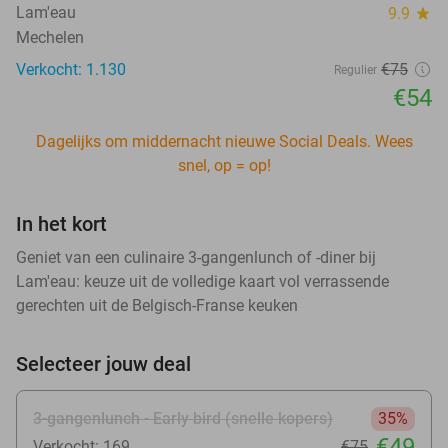
Lam'eau
9.9
star
Mechelen
Verkocht: 1.130
€75
Regulier
€54
Dagelijks om middernacht nieuwe Social Deals. Wees
snel, op = op!
In het kort
Geniet van een culinaire 3-gangenlunch of -diner bij
Lam'eau: keuze uit de volledige kaart vol verrassende
gerechten uit de Belgisch-Franse keuken
Selecteer jouw deal
3-gangenlunch - Early bird (snelle kopers)
35%
€49
Verkocht: 169
€75