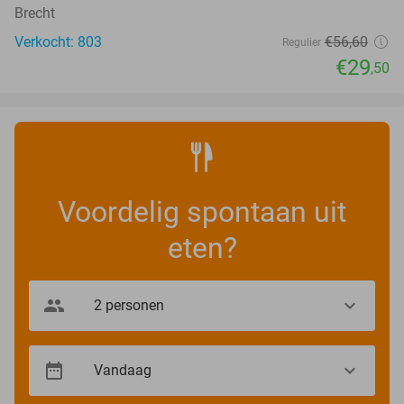
Brecht
Verkocht: 803
€56
,60
Regulier
€29
,50
Voordelig spontaan uit
eten?