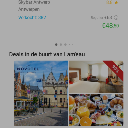
Skybar Antwerp
8.8
star
Antwerpen
Verkocht: 382
€63
Regulier
€48
,50
Deals in de buurt van Lam'eau
30%
favorite_border