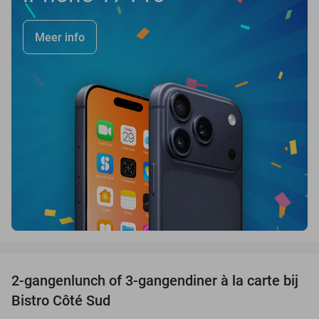
Meer info
favorite_border
2-gangenlunch of 3-gangendiner à la carte bij
39%
Bistro Côté Sud