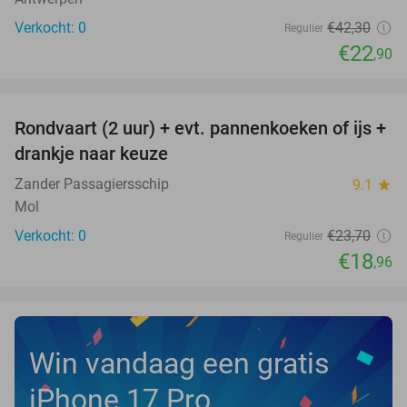
Verkocht: 0
€42
,30
Regulier
€22
,90
favorite_border
Rondvaart (2 uur) + evt. pannenkoeken of ijs +
20%
NEW
drankje naar keuze
TODAY
Zander Passagiersschip
9.1
star
Mol
Verkocht: 0
€23
,70
Regulier
€18
,96
Win vandaag een gratis
iPhone 17 Pro