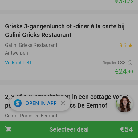
€34
,75
favorite_border
Grieks 3-gangenlunch of -diner à la carte bij
34%
Galini Grieks Restaurant
Galini Grieks Restaurant
9.6
star
Antwerpen
Verkocht: 81
€38
Regulier
€24
,90
favorite_border
2, 3 of 4 overnachtingen in een cottage voor 5
close
OPEN IN APP
personen bij Center Parcs De Eemhof
Center Parcs De Eemhof
Zeewolde
€54
shopping_cart
Selecteer deal
€214
Verkocht: 53