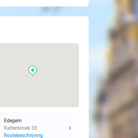
events
Edegem
Kattenbroek 33
Routebeschrijving