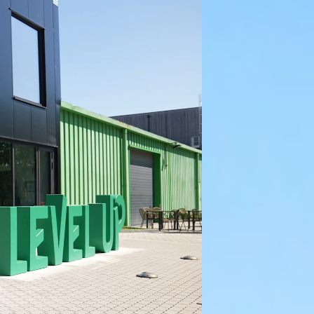
t het inflatablepark. Start met het
s op het ruime aanbod aan
lange parkour. Dit gaat natuurlijk
s teambuildinguitje met collega's of
ezier!