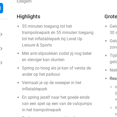
Edegem
l
Highlights
Grote
55 minuten toegang tot het
Gel
trampolinepark én 55 minuten toegang
30 
ard_arrow_right
tot het inflatablepark bij Level Up
Gel
Leisure & Sports
zon
ard_arrow_right
Met anti-slipsokken zodat jij nog beter
Tij
en steviger kan stunten
gel
ard_arrow_right
Spring zo hoog als je kan of versla de
Niet
ander op het parkour
Res
Vermaak je op de sweeper in het
n
inflatablepark
(
En spring jezelf naar het goede einde
+
van een spel op een van de valojumps
h
in het trampolinepark
v