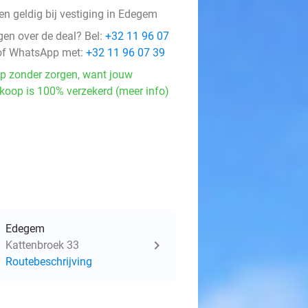
en geldig bij vestiging in Edegem
gen over de deal? Bel:
+32 11 96 07
f WhatsApp met:
+32 11 96 07 39
p zonder zorgen, want jouw
koop is 100% verzekerd (meer info)
Edegem
Kattenbroek 33
Routebeschrijving