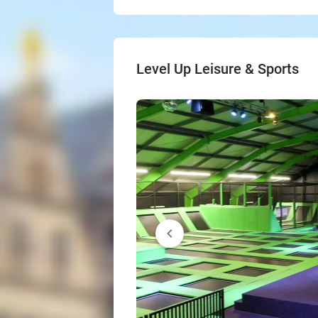
Level Up Leisure & Sports
chevron_left