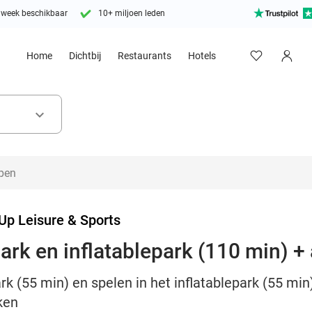
 week beschikbaar
10+ miljoen leden
Home
Dichtbij
Restaurants
Hotels
keyboard_arrow_down
Up Leisure & Sports
ark en inflatablepark (110 min) + 
k (55 min) en spelen in het inflatablepark (55 min)
kken