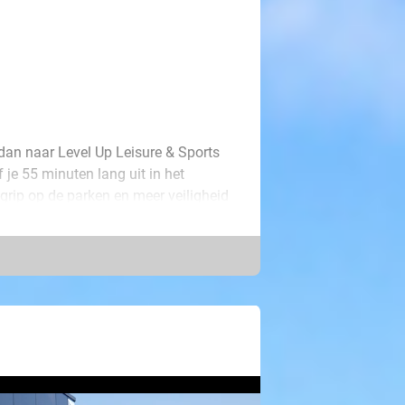
 dan naar Level Up Leisure & Sports
 je 55 minuten lang uit in het
 grip op de parken en meer veiligheid
e houden van avontuur. Versla je
 dan je ooit had durven dromen! Je
uur. De jumpmasters helpen jou maar