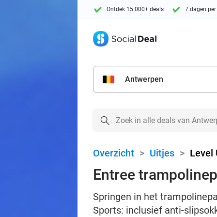
Ontdek 15.000+ deals
7 dagen per
Antwerpen
Overzicht
>
Uitjes
>
Level 
Entree trampolinep
Springen in het trampolinepar
Sports: inclusief anti-slipso