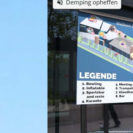
Demping opheffen
volume_off