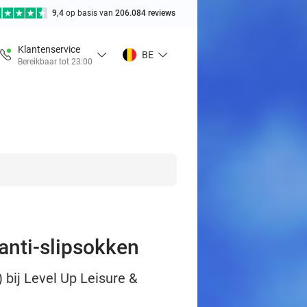
9,4
op basis van
206.084 reviews
Klantenservice
BE
Bereikbaar tot 23:00
anti-slipsokken
 bij Level Up Leisure &