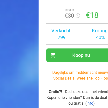
Regulier
€18
€30
Verkocht:
Korting
799
40%
shopping_cart
Koop nu
navi
Dagelijks om middernacht nieuw
Social Deals. Wees snel, op = op
Gratis?!
- Deel deze deal met vrien
Kopen drie vrienden? Dan is de deal
jou gratis! (
info
)