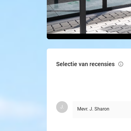
Selectie van recensies
info_outlined
J.
Mevr. J. Sharon