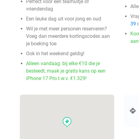
Perfect voor een teamuitje of
Alle
vriendendag
Vra
Een leuke dag uit voor jong en oud
39
o
Wil je met meer personen reserveren?
Koo
Voeg dan meerdere kortingscodes aan
aan
je boeking toe
Ook in het weekend geldig!
Alleen vandaag: bij elke €10 die je
besteedt, maak je gratis kans op een
iPhone 17 Pro t.w.v. €1.329!
events