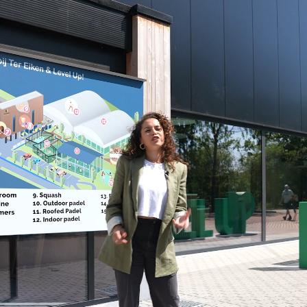
Naast de trampolines heb jij ook 55 minuten toegang to
inflatablepark wanneer je boekt op het hele uur. Ga lo
springkussens of doe een wedstrijdje over het oneindig 
gepaard met een tal aan obstakels onderweg. Ideaal al
een unieke ochtend of middag uit met vrienden. Veel pl