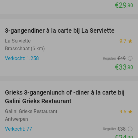
€29
,90
favorite_border
3-gangendiner à la carte bij La Serviette
31%
La Serviette
9.7
star
Brasschaat (6 km)
Verkocht: 1.258
€49
Regulier
€33
,90
favorite_border
Grieks 3-gangenlunch of -diner à la carte bij
34%
Galini Grieks Restaurant
Galini Grieks Restaurant
9.6
star
Antwerpen
Verkocht: 77
€38
Regulier
€24
,90