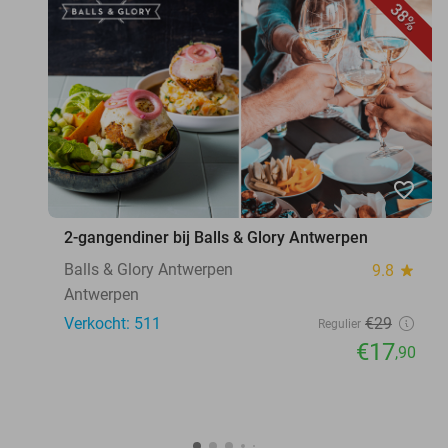
38%
favorite_border
2-gangendiner bij Balls & Glory Antwerpen
Balls & Glory Antwerpen
9.8
star
Antwerpen
Verkocht: 511
€29
Regulier
€17
,90