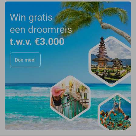
Win gratis
een droomreis
t.w.v. €3.000
Doe mee!