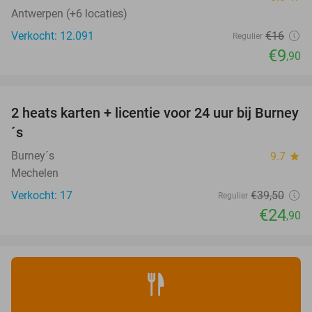
Antwerpen (+6 locaties)
Verkocht: 12.091
€16
Regulier
€9
,90
favorite_border
2 heats karten + licentie voor 24 uur bij Burney
37%
NEW
´s
TODAY
Burney´s
9.7
star
Mechelen
Verkocht: 17
€39
,50
Regulier
€24
,90