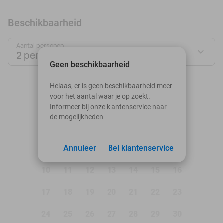
Beschikbaarheid
Aantal personen:
2 personen
Geen beschikbaarheid
augustus 2026
Helaas, er is geen beschikbaarheid meer
voor het aantal waar je op zoekt.
Ma
Di
Wo
Do
Vr
Za
Zo
Informeer bij onze klantenservice naar
de mogelijkheden
1
2
3
Annuleer
4
5
Bel klantenservice
6
7
8
9
10
11
12
13
14
15
16
17
18
19
20
21
22
23
24
25
26
27
28
29
30