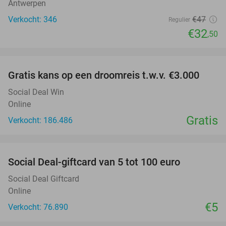
Antwerpen
Verkocht: 346
€47
Regulier
€32
,50
favorite_border
Gratis kans op een droomreis t.w.v. €3.000
Social Deal Win
Online
Gratis
Verkocht: 186.486
favorite_border
Social Deal-giftcard van 5 tot 100 euro
Social Deal Giftcard
Online
€5
Verkocht: 76.890
favorite_border