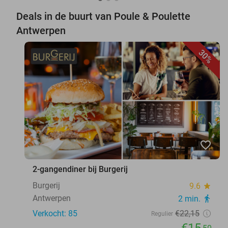
Deals in de buurt van Poule & Poulette
Antwerpen
30%
favorite_border
2-gangendiner bij Burgerij
Burgerij
9.6
star
Antwerpen
2 min.
directions_walk
Verkocht: 85
€22
,15
Regulier
€15