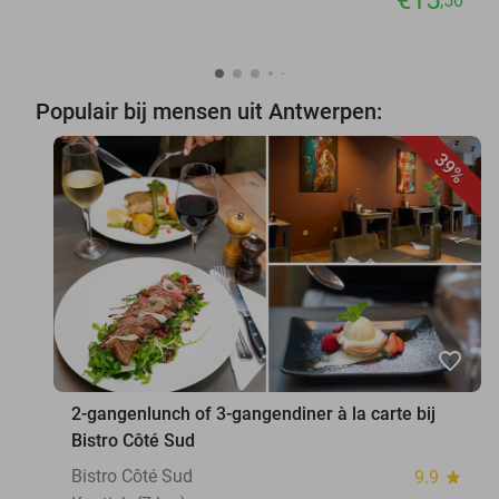
,50
Populair bij mensen uit Antwerpen:
39%
favorite_border
2-gangenlunch of 3-gangendiner à la carte bij
Bistro Côté Sud
Bistro Côté Sud
9.9
star