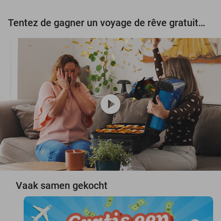
Tentez de gagner un voyage de rêve gratuit d'une valeur de 3.000 € !
play_circle
Vaak samen gekocht