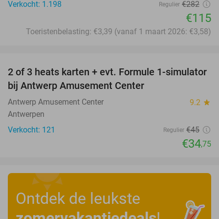
Verkocht: 1.198
€282
Regulier
€115
Toeristenbelasting: €3,39 (vanaf 1 maart 2026: €3,58)
favorite_border
2 of 3 heats karten + evt. Formule 1-simulator
23%
bij Antwerp Amusement Center
Antwerp Amusement Center
9.2
star
Antwerpen
Verkocht: 121
€45
Regulier
€34
,75
Ontdek de leukste
zomervakantiedeals
!