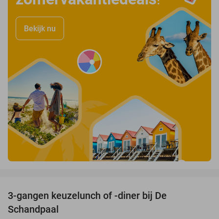
Bekijk nu
favorite_border
3-gangen keuzelunch of -diner bij De
48%
Schandpaal