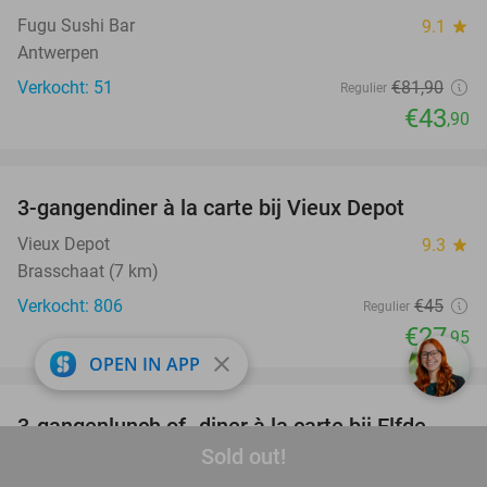
Fugu Sushi Bar
9.1
star
Antwerpen
Verkocht: 51
€81
,90
Regulier
€43
,90
favorite_border
3-gangendiner à la carte bij Vieux Depot
38%
Vieux Depot
9.3
star
Brasschaat (7 km)
Verkocht: 806
€45
Regulier
€27
,95
close
OPEN IN APP
favorite_border
3-gangenlunch of -diner à la carte bij Elfde
41%
Sold out!
Gebod Riverside