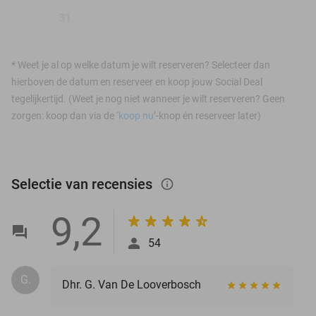
31
*
Weet je al op welke datum je wilt reserveren? Selecteer dan
hierboven de datum en reserveer en koop jouw Social Deal
tegelijkertijd. (Weet je nog niet wanneer je wilt reserveren? Geen
zorgen: koop dan via de ‘
koop nu
’-knop én reserveer later)
Selectie van recensies
info_outlined
9,2
54
G.
Dhr. G. Van De Looverbosch