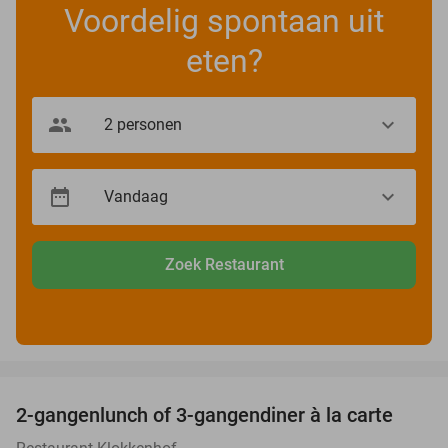
Voordelig spontaan uit
eten?
Zoek Restaurant
favorite_border
2-gangenlunch of 3-gangendiner à la carte
43%