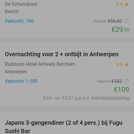
De Schandpaal
9.6
star
Brecht
Verkocht: 796
€56
,60
Regulier
€29
,50
favorite_border
Overnachting voor 2 + ontbijt in Antwerpen
33%
Radisson Hotel Antwerp Berchem
9.6
star
Antwerpen
Verkocht: 1.589
€162
Regulier
€109
Excl. ca. €2,97 p.p.p.n. toeristenbelasting
favorite_border
Japans 3-gangendiner (2 of 4 pers.) bij Fugu
46%
Sushi Bar