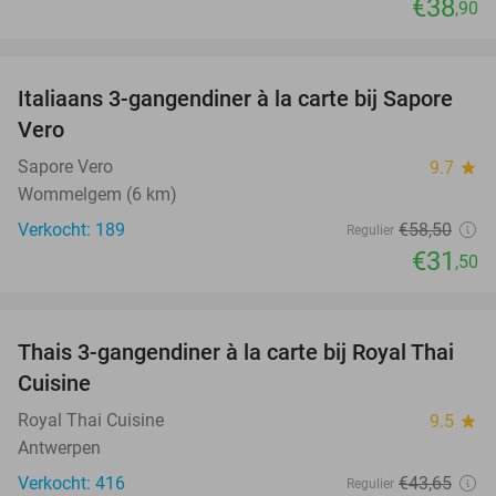
€38
,90
favorite_border
Italiaans 3-gangendiner à la carte bij Sapore
46%
Vero
Sapore Vero
9.7
star
Wommelgem (6 km)
Verkocht: 189
€58
,50
Regulier
€31
,50
favorite_border
Thais 3-gangendiner à la carte bij Royal Thai
32%
Cuisine
Royal Thai Cuisine
9.5
star
Antwerpen
Verkocht: 416
€43
,65
Regulier