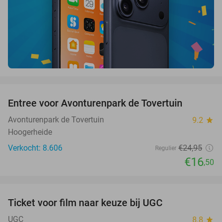
favorite_border
Entree voor Avonturenpark de Tovertuin
34%
Avonturenpark de Tovertuin
9.2
star
Hoogerheide
Verkocht: 8.606
€24
,95
Regulier
€16
,50
favorite_border
Ticket voor film naar keuze bij UGC
38%
UGC
8.8
star