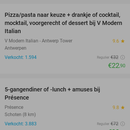
favorite_border
Pizza/pasta naar keuze + drankje of cocktail,
28%
mocktail, voorgerecht of dessert bij V Modern
Italian
V Modern Italian - Antwerp Tower
9.6
star
Antwerpen
Verkocht: 1.594
€32
Regulier
€22
,90
favorite_border
5-gangendiner of -lunch + amuses bij
46%
Présence
Présence
9.8
star
Schoten (8 km)
Verkocht: 3.883
€72
Regulier