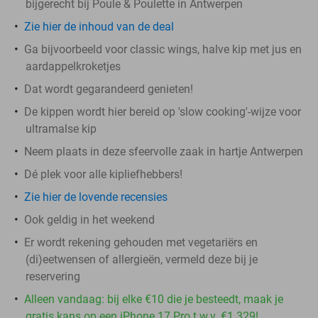
bijgerecht bij Poule & Poulette in Antwerpen
Zie hier de inhoud van de deal
Ga bijvoorbeeld voor classic wings, halve kip met jus en
aardappelkroketjes
Dat wordt gegarandeerd genieten!
De kippen wordt hier bereid op 'slow cooking'-wijze voor
ultramalse kip
Neem plaats in deze sfeervolle zaak in hartje Antwerpen
Dé plek voor alle kipliefhebbers!
Zie hier de lovende recensies
Ook geldig in het weekend
Er wordt rekening gehouden met vegetariërs en
(di)eetwensen of allergieën, vermeld deze bij je
reservering
Alleen vandaag: bij elke €10 die je besteedt, maak je
gratis kans op een iPhone 17 Pro t.w.v. €1.329!