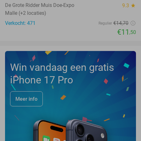
De Grote Ridder Muis Doe-Expo
9.3
star
Malle (+2 locaties)
Verkocht: 471
€14
,70
Regulier
€11
,50
Win vandaag een gratis
iPhone 17 Pro
Meer info