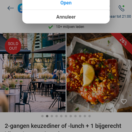
Open
7 dagen per week beschikbaar
10+ miljoen leden
Annuleer
Bereikbaar tot 21:00
9,4
op basis van
206.215 reviews
Ontdek 15.000+ deals
26%
SOLD
7 dagen per week beschikbaar
OUT
10+ miljoen leden
favorite_border
2-gangen keuzediner of -lunch + 1 bijgerecht