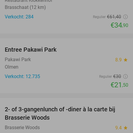
Restaurant Klokkenhof
Brasschaat (12 km)
Verkocht: 284
€61
,40
Regulier
€34
,90
favorite_border
Entree Pakawi Park
28%
Pakawi Park
8.9
star
Olmen
Verkocht: 12.735
€30
Regulier
€21
,50
favorite_border
2- of 3-gangenlunch of -diner à la carte bij
31%
Brasserie Woods
Brasserie Woods
9.4
star