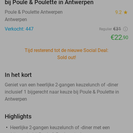
bij Poule & Poulette in Antwerpen
Poule & Poulette Antwerpen
9.2
star
Antwerpen
Verkocht: 447
€31
Regulier
€22
,90
Tijd resterend tot de nieuwe Social Deal:
Sold out!
In het kort
Geniet van een heerlijke 2-gangen keuzelunch of -diner
inclusief 1 bijgerecht naar keuze bij Poule & Poulette in
Antwerpen
Highlights
Heerlijke 2-gangen keuzelunch of -diner met een