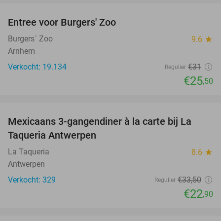
Entree voor Burgers' Zoo
18%
Burgers´ Zoo
9.6
star
Arnhem
Verkocht: 19.134
€31
Regulier
€25
,50
favorite_border
Mexicaans 3-gangendiner à la carte bij La
32%
Taqueria Antwerpen
La Taqueria
8.6
star
Antwerpen
Verkocht: 329
€33
,50
Regulier
€22
,90