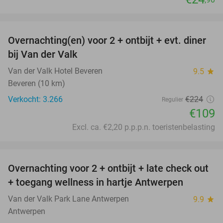
favorite_border
Overnachting(en) voor 2 + ontbijt + evt. diner
51%
bij Van der Valk
Van der Valk Hotel Beveren
9.5
star
Beveren (10 km)
Verkocht: 3.266
€224
Regulier
€109
Excl. ca. €2,20 p.p.p.n. toeristenbelasting
favorite_border
Overnachting voor 2 + ontbijt + late check out
59%
+ toegang wellness in hartje Antwerpen
Van der Valk Park Lane Antwerpen
9.9
star
Antwerpen