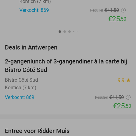
Kontich (7 km)
Verkocht: 869
€41
,50
Regulier
€25
,50
favorite_border
Deals in Antwerpen
2-gangenlunch of 3-gangendiner à la carte bij
39%
Bistro Côté Sud
Bistro Côté Sud
9.9
star
Kontich (7 km)
Verkocht: 869
€41
,50
Regulier
€25
,50
favorite_border
Entree voor Ridder Muis
22%