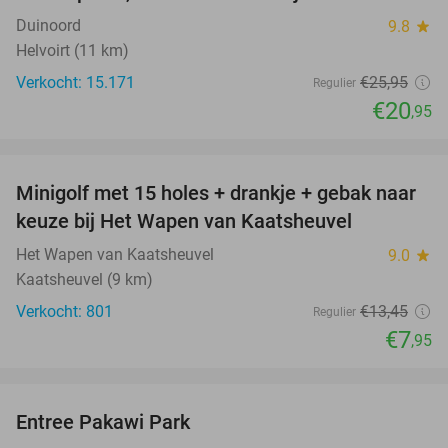
Duinoord
9.8
star
Helvoirt (11 km)
Verkocht: 15.171
€25
,95
Regulier
€20
,95
favorite_border
Minigolf met 15 holes + drankje + gebak naar
41%
keuze bij Het Wapen van Kaatsheuvel
Het Wapen van Kaatsheuvel
9.0
star
Kaatsheuvel (9 km)
Verkocht: 801
€13
,45
Regulier
€7
,95
favorite_border
Entree Pakawi Park
28%