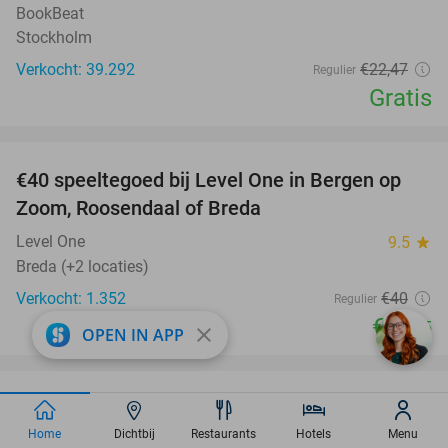
BookBeat
Stockholm
Verkocht: 39.292
€22
,47
Regulier
Gratis
favorite_border
€40 speeltegoed bij Level One in Bergen op
50%
Zoom, Roosendaal of Breda
Level One
9.5
star
Breda (+2 locaties)
Verkocht: 1.352
€40
Regulier
€19
,95
close
OPEN IN APP
favorite_border
Grieks 3-gangen keuzediner bij Athene Grieks
39%
Restaurant-Brasserie
Home
Dichtbij
Restaurants
Hotels
Menu