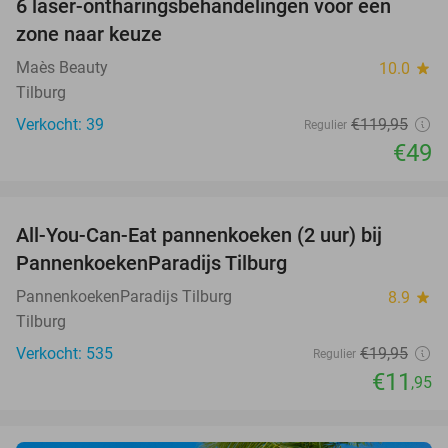
6 laser-ontharingsbehandelingen voor een
59%
zone naar keuze
Maès Beauty
10.0
star
Tilburg
Verkocht: 39
€119
,95
Regulier
€49
favorite_border
All-You-Can-Eat pannenkoeken (2 uur) bij
40%
PannenkoekenParadijs Tilburg
PannenkoekenParadijs Tilburg
8.9
star
Tilburg
Verkocht: 535
€19
,95
Regulier
€11
,95