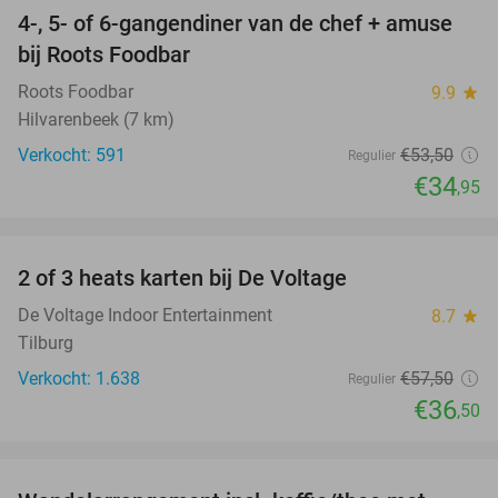
4-, 5- of 6-gangendiner van de chef + amuse
35%
bij Roots Foodbar
Roots Foodbar
9.9
star
Hilvarenbeek (7 km)
Verkocht: 591
€53
,50
Regulier
€34
,95
favorite_border
2 of 3 heats karten bij De Voltage
37%
De Voltage Indoor Entertainment
8.7
star
Tilburg
Verkocht: 1.638
€57
,50
Regulier
€36
,50
favorite_border