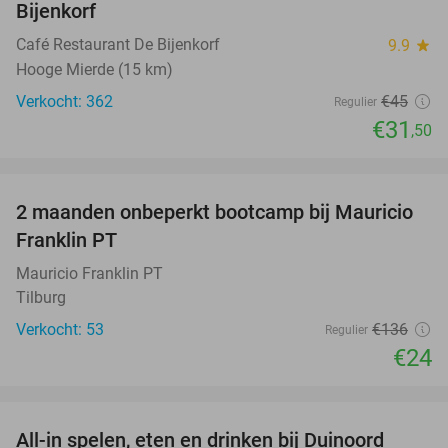
Bijenkorf
Café Restaurant De Bijenkorf
9.9
star
Hooge Mierde (15 km)
Verkocht: 362
€45
Regulier
€31
,50
favorite_border
2 maanden onbeperkt bootcamp bij Mauricio
82%
Franklin PT
Mauricio Franklin PT
Tilburg
Verkocht: 53
€136
Regulier
€24
favorite_border
All-in spelen, eten en drinken bij Duinoord
19%