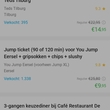
Teds Tilburg
Teds Tilburg
9.3
star
Tilburg
Verkocht: 395
€22
,95
Regulier
€14
,95
favorite_border
Jump ticket (90 of 120 min) voor You Jump
61%
Eersel + gripsokken + chips + slushy
You Jump Eersel (voorheen Jump XL)
9.8
star
Eersel
Verkocht: 1.338
€25
,80
Regulier
€9
,95
favorite_border
3-gangen keuzediner bij Café Restaurant De
30%