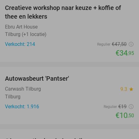
Creatieve workshop naar keuze + koffie of
26%
thee en lekkers
Ebru Art House
Tilburg (+1 locatie)
Verkocht: 214
€47
,50
Regulier
€34
,95
favorite_border
Autowasbeurt 'Pantser'
45%
Carwash Tilburg
9.3
star
Tilburg
Verkocht: 1.916
€19
Regulier
€10
,50
favorite_border