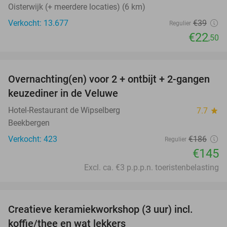
Oisterwijk (+ meerdere locaties) (6 km)
Verkocht: 13.677
€39
Regulier
€22
,50
favorite_border
Overnachting(en) voor 2 + ontbijt + 2-gangen
22%
keuzediner in de Veluwe
Hotel-Restaurant de Wipselberg
7.7
star
Beekbergen
Verkocht: 423
€186
Regulier
€145
Excl. ca. €3 p.p.p.n. toeristenbelasting
favorite_border
Creatieve keramiekworkshop (3 uur) incl.
40%
koffie/thee en wat lekkers