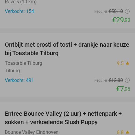
Ravels (10 km)
Verkocht: 154
€50
,10
Regulier
€29
,90
favorite_border
Ontbijt met crosti of tosti + drankje naar keuze
38%
bij Toastable Tilburg
Toastable Tilburg
9.5
star
Tilburg
Verkocht: 491
€12
,80
Regulier
€7
,95
favorite_border
Entree Bounce Valley (2 uur) + nettenpark +
46%
sokken + verkoelende Slush Puppy
Bounce Valley Eindhoven
8.8
star