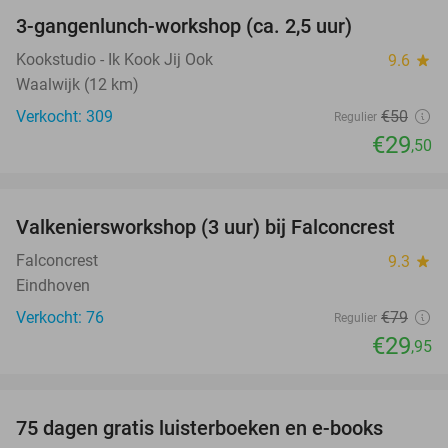
3-gangenlunch-workshop (ca. 2,5 uur)
41%
Kookstudio - Ik Kook Jij Ook
9.6
star
Waalwijk (12 km)
Verkocht: 309
€50
Regulier
€29
,50
favorite_border
Valkeniersworkshop (3 uur) bij Falconcrest
62%
Falconcrest
9.3
star
Eindhoven
Verkocht: 76
€79
Regulier
€29
,95
favorite_border
100%
75 dagen gratis luisterboeken en e-books