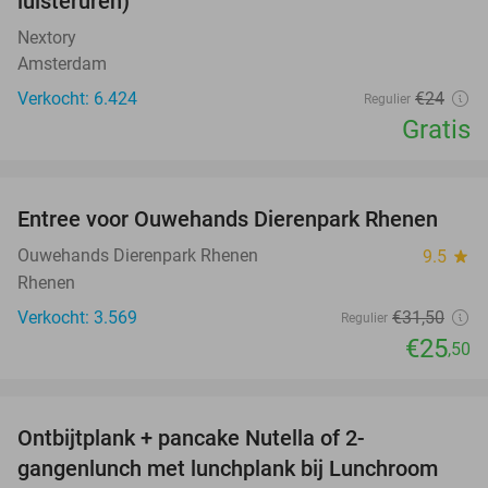
luisteruren)
Nextory
Amsterdam
Verkocht: 6.424
€24
Regulier
Gratis
favorite_border
Entree voor Ouwehands Dierenpark Rhenen
19%
Ouwehands Dierenpark Rhenen
9.5
star
Rhenen
Verkocht: 3.569
€31
,50
Regulier
€25
,50
favorite_border
Ontbijtplank + pancake Nutella of 2-
38%
gangenlunch met lunchplank bij Lunchroom