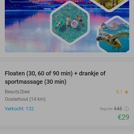
favorite_border
Floaten (30, 60 of 90 min) + drankje of
36%
sportmassage (30 min)
Beauty2bee
9.1
star
Oosterhout (14 km)
Verkocht: 132
€45
Regulier
€29
favorite_border