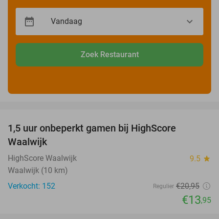
Zoek Restaurant
favorite_border
1,5 uur onbeperkt gamen bij HighScore
33%
Waalwijk
HighScore Waalwijk
9.5
star
Waalwijk (10 km)
Verkocht: 152
€20
,95
Regulier
€13
,95
favorite_border