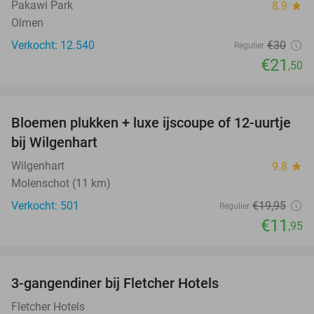
Pakawi Park
8.9
star
Olmen
Verkocht: 12.540
€30
Regulier
€21
,50
favorite_border
Bloemen plukken + luxe ijscoupe of 12-uurtje
40%
bij Wilgenhart
Wilgenhart
9.8
star
Molenschot (11 km)
Verkocht: 501
€19
,95
Regulier
€11
,95
favorite_border
3-gangendiner bij Fletcher Hotels
42%
Fletcher Hotels