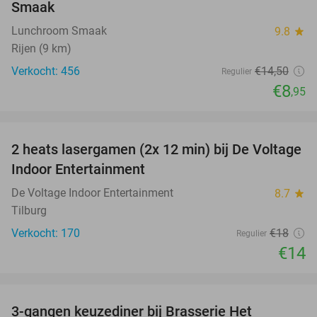
Smaak
Lunchroom Smaak
9.8
star
Rijen (9 km)
Verkocht: 456
€14
,50
Regulier
€8
,95
favorite_border
2 heats lasergamen (2x 12 min) bij De Voltage
22%
Indoor Entertainment
De Voltage Indoor Entertainment
8.7
star
Tilburg
Verkocht: 170
€18
Regulier
€14
favorite_border
3-gangen keuzediner bij Brasserie Het
31%