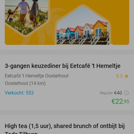
favorite_border
3-gangen keuzediner bij Eetcafé 't Hemeltje
43%
Eetcafé 't Hemeltje Oosterhout
9.3
star
Oosterhout (14 km)
Verkocht: 553
€40
Regulier
€22
,95
favorite_border
High tea (1,5 uur), shared brunch of ontbijt bij
35%