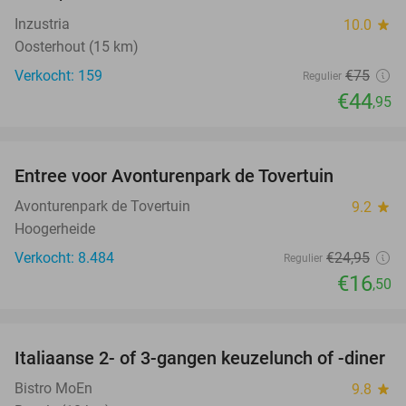
Inzustria
10.0
star
Oosterhout (15 km)
Verkocht: 159
€75
Regulier
€44
,95
favorite_border
Entree voor Avonturenpark de Tovertuin
34%
Avonturenpark de Tovertuin
9.2
star
Hoogerheide
Verkocht: 8.484
€24
,95
Regulier
€16
,50
favorite_border
Italiaanse 2- of 3-gangen keuzelunch of -diner
40%
Bistro MoEn
9.8
star