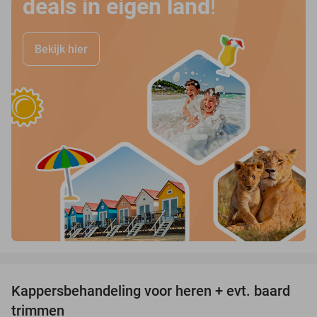
deals in eigen land
!
Bekijk hier
favorite_border
Kappersbehandeling voor heren + evt. baard
40%
trimmen