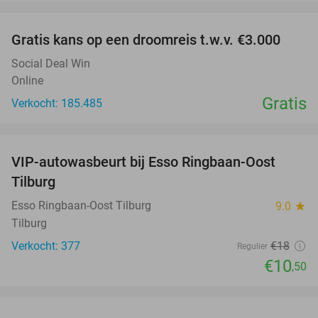
favorite_border
Gratis kans op een droomreis t.w.v. €3.000
Social Deal Win
Online
Gratis
Verkocht: 185.485
favorite_border
VIP-autowasbeurt bij Esso Ringbaan-Oost
42%
Tilburg
Esso Ringbaan-Oost Tilburg
9.0
star
Tilburg
Verkocht: 377
€18
Regulier
€10
,50
favorite_border