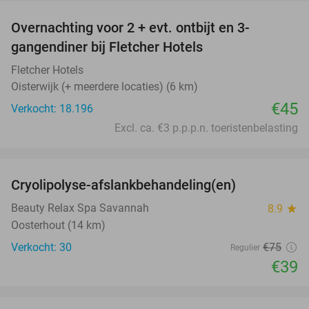
Overnachting voor 2 + evt. ontbijt en 3-
gangendiner bij Fletcher Hotels
Fletcher Hotels
Oisterwijk (+ meerdere locaties) (6 km)
€45
Verkocht: 18.196
Excl. ca. €3 p.p.p.n. toeristenbelasting
favorite_border
Cryolipolyse-afslankbehandeling(en)
48%
Beauty Relax Spa Savannah
8.9
star
Oosterhout (14 km)
Verkocht: 30
€75
Regulier
€39
favorite_border