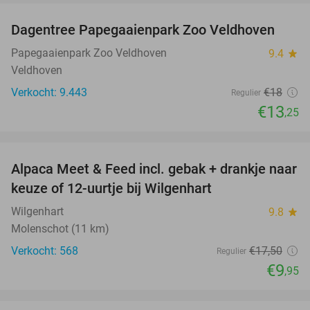
Dagentree Papegaaienpark Zoo Veldhoven
26%
Papegaaienpark Zoo Veldhoven
9.4
star
Veldhoven
Verkocht: 9.443
€18
Regulier
€13
,25
favorite_border
Alpaca Meet & Feed incl. gebak + drankje naar
43%
keuze of 12-uurtje bij Wilgenhart
Wilgenhart
9.8
star
Molenschot (11 km)
Verkocht: 568
€17
,50
Regulier
€9
,95
favorite_border