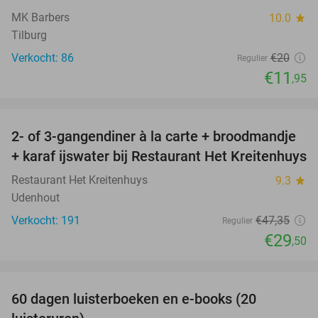
MK Barbers
10.0
star
Tilburg
Verkocht: 86
€20
Regulier
€11
,95
favorite_border
2- of 3-gangendiner à la carte + broodmandje
38%
+ karaf ijswater bij Restaurant Het Kreitenhuys
Restaurant Het Kreitenhuys
9.3
star
Udenhout
Verkocht: 191
€47
,35
Regulier
€29
,50
favorite_border
100%
60 dagen luisterboeken en e-books (20