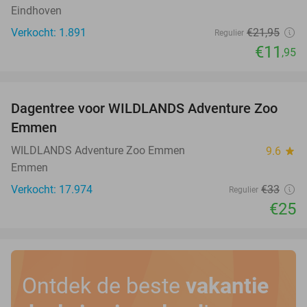
Eindhoven
Verkocht: 1.891
€21
,95
Regulier
€11
,95
favorite_border
Dagentree voor WILDLANDS Adventure Zoo
24%
Emmen
WILDLANDS Adventure Zoo Emmen
9.6
star
Emmen
Verkocht: 17.974
€33
Regulier
€25
Ontdek de beste
vakantie