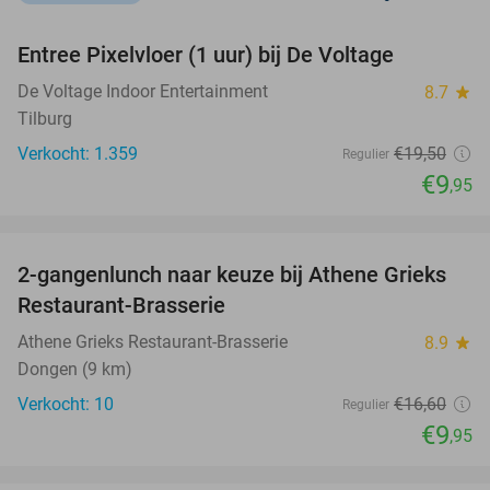
favorite_border
Entree Pixelvloer (1 uur) bij De Voltage
49%
De Voltage Indoor Entertainment
8.7
star
Tilburg
Verkocht: 1.359
€19
,50
Regulier
€9
,95
favorite_border
2-gangenlunch naar keuze bij Athene Grieks
40%
NEW
Restaurant-Brasserie
TODAY
Athene Grieks Restaurant-Brasserie
8.9
star
Dongen (9 km)
Verkocht: 10
€16
,60
Regulier
€9
,95