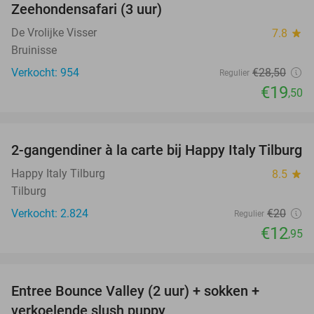
Zeehondensafari (3 uur)
32%
De Vrolijke Visser
7.8
star
Bruinisse
Verkocht: 954
€28
,50
Regulier
€19
,50
favorite_border
2-gangendiner à la carte bij Happy Italy Tilburg
35%
Happy Italy Tilburg
8.5
star
Tilburg
Verkocht: 2.824
€20
Regulier
€12
,95
favorite_border
Entree Bounce Valley (2 uur) + sokken +
46%
verkoelende slush puppy