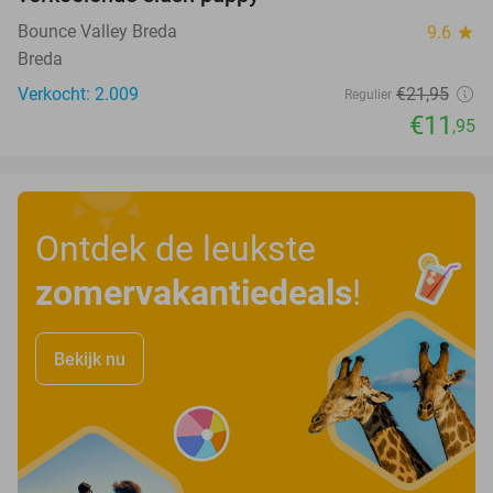
Bounce Valley Breda
9.6
star
Breda
Verkocht: 2.009
€21
,95
Regulier
€11
,95
Ontdek de leukste
zomervakantiedeals
!
Bekijk nu