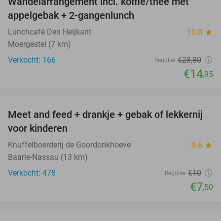
Wandelarrangement incl. koffie/thee met
48%
appelgebak + 2-gangenlunch
Lunchcafé Den Heijkant
10.0
star
Moergestel (7 km)
Verkocht: 166
€28
,80
Regulier
€14
,95
favorite_border
Meet and feed + drankje + gebak of lekkernij
25%
voor kinderen
Knuffelboerderij de Goordonkhoeve
9.6
star
Baarle-Nassau (13 km)
Verkocht: 478
€10
Regulier
€7
,50
favorite_border