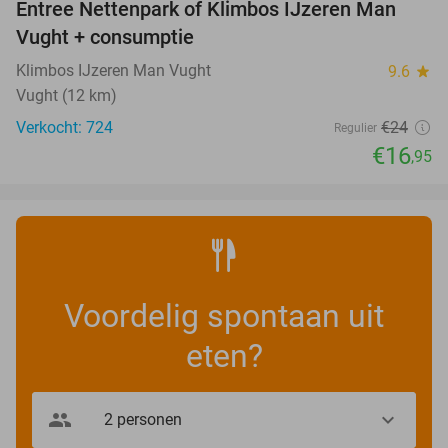
Entree Nettenpark of Klimbos IJzeren Man
29%
Vught + consumptie
Klimbos IJzeren Man Vught
9.6
star
Vught (12 km)
Verkocht: 724
€24
Regulier
€16
,95
Voordelig spontaan uit
eten?