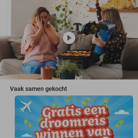
play_circle
Vaak samen gekocht