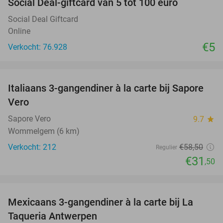
Social Deal-giftcard van 5 tot 100 euro
Social Deal Giftcard
Online
€5
Verkocht: 76.928
favorite_border
Italiaans 3-gangendiner à la carte bij Sapore
46%
Vero
Sapore Vero
9.7
star
Wommelgem (6 km)
Verkocht: 212
€58
,50
Regulier
€31
,50
favorite_border
Mexicaans 3-gangendiner à la carte bij La
32%
Taqueria Antwerpen