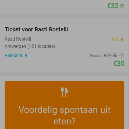
€32
,50
favorite_border
Ticket voor Rasti Rostelli
20%
NEW
TODAY
Rasti Rostelli
9.0
star
Antwerpen (+21 locaties)
Verkocht: 9
€37
,50
Regulier
€30
Voordelig spontaan uit
eten?