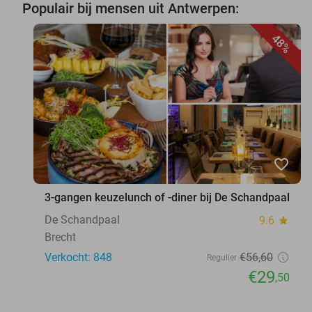
Populair bij mensen uit Antwerpen:
48%
favorite_border
3-gangen keuzelunch of -diner bij De Schandpaal
De Schandpaal
9.6
star
Brecht
Verkocht: 848
€56
,60
Regulier
€29
,50