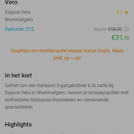
Vero
Sapore Vero
9.7
star
Wommelgem
Verkocht: 212
€58
,50
Regulier
€31
,50
Dagelijks om middernacht nieuwe Social Deals. Wees
snel, op = op!
In het kort
Geniet van een Italiaans 3-gangendiner à la carte bij
Sapore Vero in Wommelgem: verwen je smaakpapillen met
authentieke Italiaanse klassiekers en verrassende
specialiteiten
Highlights