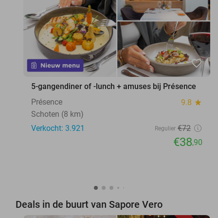
favorite_border
5-gangendiner of -lunch + amuses bij Présence
Présence
9.8
star
Schoten (8 km)
Verkocht: 3.921
€72
Regulier
€38
,90
Deals in de buurt van Sapore Vero