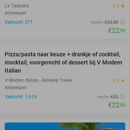
La Taqueria
8.6
star
Antwerpen
Verkocht: 371
€33
,50
Regulier
€22
,90
favorite_border
Pizza/pasta naar keuze + drankje of cocktail,
28%
mocktail, voorgerecht of dessert bij V Modern
Italian
V Modern Italian - Antwerp Tower
9.6
star
Antwerpen
Verkocht: 1.619
€32
Regulier
€22
,90