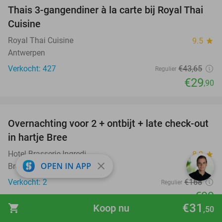
Thais 3-gangendiner à la carte bij Royal Thai
32%
Cuisine
Royal Thai Cuisine
9.5
star
Antwerpen
Verkocht: 427
€43
,65
Regulier
€29
,90
favorite_border
Overnachting voor 2 + ontbijt + late check-out
41%
NEW
in hartje Bree
TODAY
Hotel Brasserie Ingredi
8.9
star
close
OPEN IN APP
Bree
Verkocht: 2
€168
Regulier
€99
€31
shopping_cart
Koop nu
,50
Excl. ca. €3 p.p.p.n. toeristenbelasting