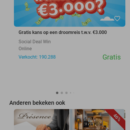
favorite_border
Gratis kans op een droomreis t.w.v. €3.000
Social Deal Win
Online
Gratis
Verkocht: 190.288
Anderen bekeken ook
46%