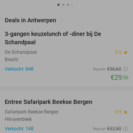
favorite_border
Deals in Antwerpen
3-gangen keuzelunch of -diner bij De
48%
Schandpaal
De Schandpaal
9.6
star
Brecht
Verkocht: 848
€56
,60
Regulier
€29
,50
favorite_border
Entree Safaripark Beekse Bergen
31%
NEW
TODAY
Safaripark Beekse Bergen
9.5
star
Hilvarenbeek
Verkocht: 148
€32
,50
Regulier