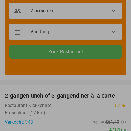
Zoek Restaurant
favorite_border
2-gangenlunch of 3-gangendiner à la carte
43%
Restaurant Klokkenhof
9.7
star
Brasschaat (12 km)
Verkocht: 343
€61
,40
Regulier
€34
,90