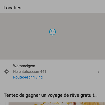
Locaties
food
Wommelgem
Herentalsebaan 441
Routebeschrijving
Tentez de gagner un voyage de rêve gratuit d'une valeur de 3.000 € !