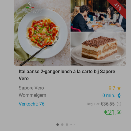
41%
favorite_border
Italiaanse 2-gangenlunch à la carte bij Sapore
Vero
Sapore Vero
9.7
star
Wommelgem
0 min.
directions_walk
Verkocht: 76
€36
,55
Regulier
€21
,50