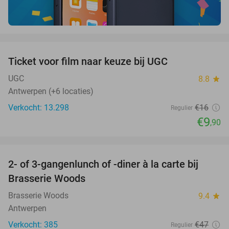
favorite_border
Ticket voor film naar keuze bij UGC
38%
UGC
8.8
star
Antwerpen (+6 locaties)
Verkocht: 13.298
€16
Regulier
€9
,90
favorite_border
2- of 3-gangenlunch of -diner à la carte bij
31%
Brasserie Woods
Brasserie Woods
9.4
star
Antwerpen
Verkocht: 385
€47
Regulier