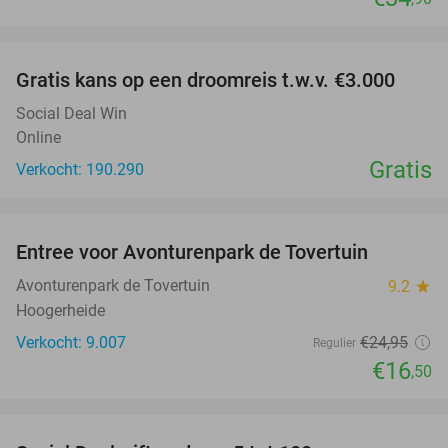
favorite_border
Gratis kans op een droomreis t.w.v. €3.000
Social Deal Win
Online
Gratis
Verkocht: 190.290
favorite_border
Entree voor Avonturenpark de Tovertuin
34%
Avonturenpark de Tovertuin
9.2
star
Hoogerheide
Verkocht: 9.007
€24
,95
Regulier
€16
,50
favorite_border