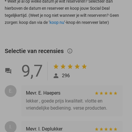
*
Weet je al op welke datum je wilt reserveren? Selecteer dan
hierboven de datum en reserveer en koop jouw Social Deal
tegelijkertijd. (Weet je nog niet wanneer je wilt reserveren? Geen
zorgen: koop dan via de ‘
koop nu
’-knop én reserveer later)
Selectie van recensies
info_outlined
9,7
296
E.
Mevr. E. Haepers
lekker , goede prijs kwaliteit. vlotte en
vriendelijke bediening. verse producten.
I.
Mevr. I. Deplukker