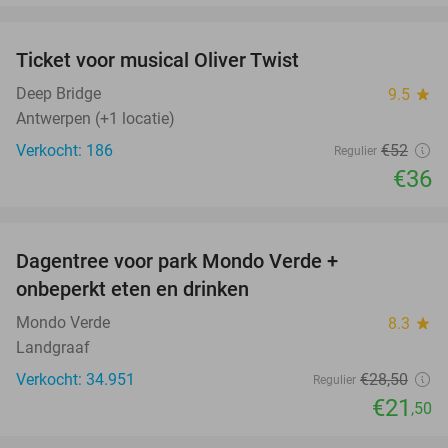
favorite_border
Ticket voor musical Oliver Twist
31%
Deep Bridge
9.5
star
Antwerpen (+1 locatie)
Verkocht: 186
€52
Regulier
€36
favorite_border
Dagentree voor park Mondo Verde +
25%
onbeperkt eten en drinken
Mondo Verde
8.3
star
Landgraaf
Verkocht: 34.951
€28
,50
Regulier
€21
,50
favorite_border