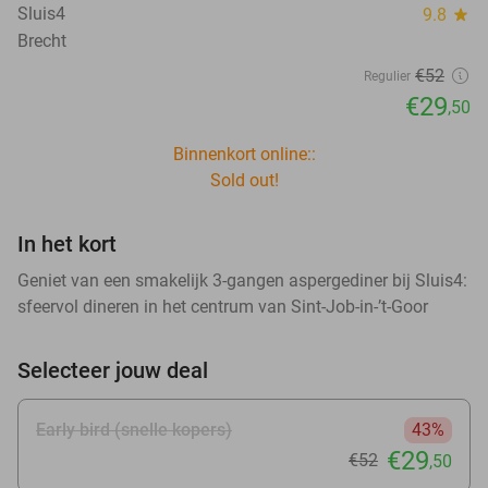
Sluis4
9.8
star
Brecht
€52
Regulier
€29
,50
Binnenkort online::
Sold out!
In het kort
Geniet van een smakelijk 3-gangen aspergediner bij Sluis4:
sfeervol dineren in het centrum van Sint-Job-in-’t-Goor
Selecteer jouw deal
Early bird (snelle kopers)
43%
€29
€52
,50