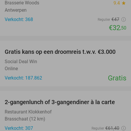
Brasserie Woods
9.4
star
Antwerpen
Verkocht: 368
€47
Regulier
€32
,50
favorite_border
Gratis kans op een droomreis t.w.v. €3.000
Social Deal Win
Online
Gratis
Verkocht: 187.862
favorite_border
2-gangenlunch of 3-gangendiner à la carte
43%
Restaurant Klokkenhof
Brasschaat (12 km)
Verkocht: 307
€61
,40
Regulier