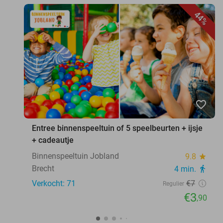
44%
favorite_border
Entree binnenspeeltuin of 5 speelbeurten + ijsje
+ cadeautje
Binnenspeeltuin Jobland
9.8
star
Brecht
4 min.
directions_walk
Verkocht: 71
€7
Regulier
€3
,90