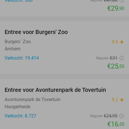
Verkocht: 366
€47
,80
Regulier
€29
,90
favorite_border
Entree voor Burgers' Zoo
18%
Burgers´ Zoo
9.6
star
Arnhem
Verkocht: 19.414
€31
Regulier
€25
,50
favorite_border
Entree voor Avonturenpark de Tovertuin
34%
Avonturenpark de Tovertuin
9.2
star
Hoogerheide
Verkocht: 8.727
€24
,95
Regulier
€16
,50