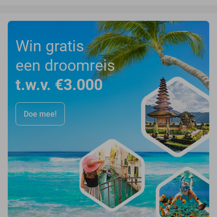
Win gratis
een droomreis
t.w.v. €3.000
Doe mee!