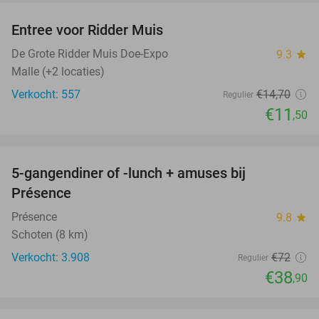
Entree voor Ridder Muis
22%
De Grote Ridder Muis Doe-Expo
9.3
star
Malle (+2 locaties)
Verkocht: 557
€14
,70
Regulier
€11
,50
favorite_border
5-gangendiner of -lunch + amuses bij
46%
Présence
Présence
9.8
star
Schoten (8 km)
Verkocht: 3.908
€72
Regulier
€38
,90
favorite_border