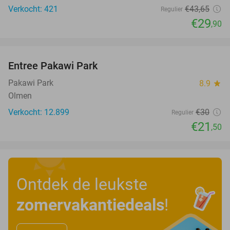
Verkocht: 421
€43
,65
Regulier
€29
,90
favorite_border
Entree Pakawi Park
28%
Pakawi Park
8.9
star
Olmen
Verkocht: 12.899
€30
Regulier
€21
,50
Ontdek de leukste
zomervakantiedeals
!