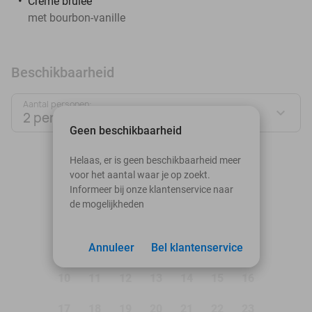
Crème brûlée
met bourbon-vanille
Beschikbaarheid
Aantal personen:
2 personen
Geen beschikbaarheid
augustus 2026
Helaas, er is geen beschikbaarheid meer
voor het aantal waar je op zoekt.
Ma
Di
Wo
Do
Vr
Za
Zo
Informeer bij onze klantenservice naar
de mogelijkheden
1
2
3
Annuleer
4
5
Bel klantenservice
6
7
8
9
10
11
12
13
14
15
16
17
18
19
20
21
22
23