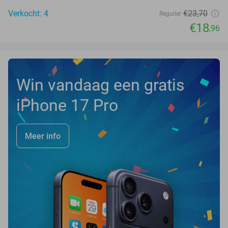
Verkocht: 4
€23
,70
Regulier
€18
,96
Win vandaag een gratis
iPhone 17 Pro
Meer info