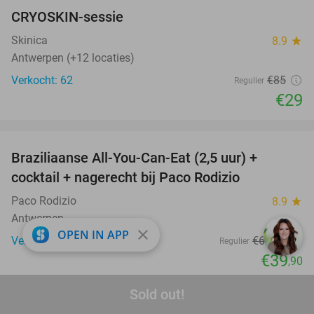
CRYOSKIN-sessie
66%
Skinica
8.9
star
Antwerpen (+12 locaties)
Verkocht: 62
€85
Regulier
€29
favorite_border
Braziliaanse All-You-Can-Eat (2,5 uur) +
37%
cocktail + nagerecht bij Paco Rodizio
Paco Rodizio
8.9
star
Antwerpen
close
OPEN IN APP
Verkocht: 207
€62
,90
Regulier
€39
,90
favorite_border
Sold out!