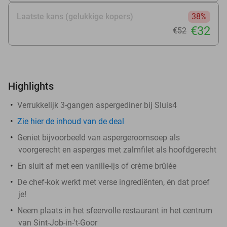
Laatste kans (gelukkige kopers)
38%
€32
€52
Highlights
Verrukkelijk 3-gangen aspergediner bij Sluis4
Zie
hier
de inhoud van de deal
Geniet bijvoorbeeld van aspergeroomsoep als
voorgerecht en asperges met zalmfilet als hoofdgerecht
En sluit af met een vanille-ijs of crème brûlée
De chef-kok werkt met verse ingrediënten, én dat proef
je!
Neem plaats in het sfeervolle restaurant in het centrum
van Sint-Job-in-'t-Goor