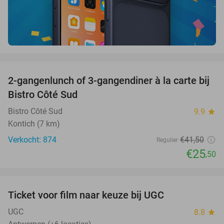
favorite_border
2-gangenlunch of 3-gangendiner à la carte bij
39%
Bistro Côté Sud
Bistro Côté Sud
9.9
star
Kontich (7 km)
Verkocht: 874
€41
,50
Regulier
€25
,50
favorite_border
Ticket voor film naar keuze bij UGC
38%
UGC
8.8
star