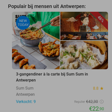
Populair bij mensen uit Antwerpen:
46%
NEW
TODAY
favorite_border
3-gangendiner à la carte bij Sum Sum in
Antwerpen
Sum Sum
8.8
star
Antwerpen
Verkocht: 9
€42
,30
Regulier
€22
,90