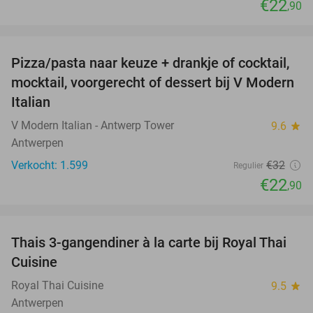
€22
,90
favorite_border
Pizza/pasta naar keuze + drankje of cocktail,
28%
mocktail, voorgerecht of dessert bij V Modern
Italian
V Modern Italian - Antwerp Tower
9.6
star
Antwerpen
Verkocht: 1.599
€32
Regulier
€22
,90
favorite_border
Thais 3-gangendiner à la carte bij Royal Thai
32%
Cuisine
Royal Thai Cuisine
9.5
star
Antwerpen