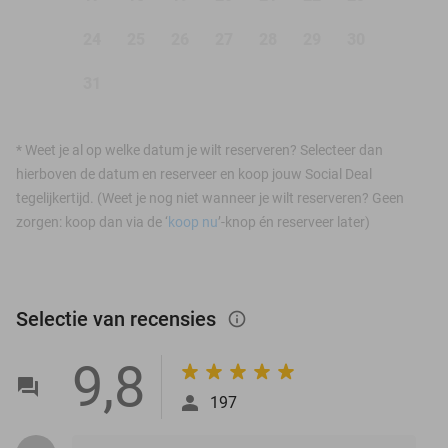
24
25
26
27
28
29
30
31
*
Weet je al op welke datum je wilt reserveren? Selecteer dan
hierboven de datum en reserveer en koop jouw Social Deal
tegelijkertijd. (Weet je nog niet wanneer je wilt reserveren? Geen
zorgen: koop dan via de ‘
koop nu
’-knop én reserveer later)
Selectie van recensies
info_outlined
9,8
197