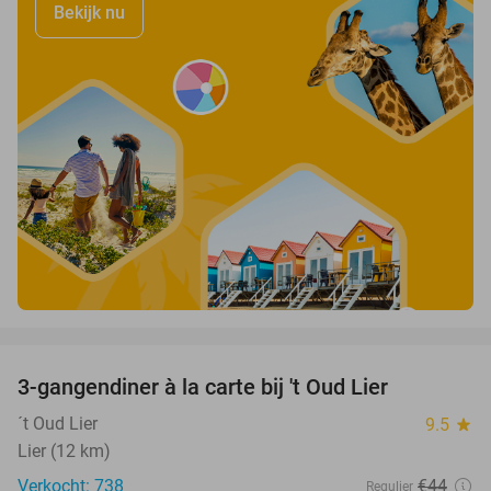
Bekijk nu
favorite_border
3-gangendiner à la carte bij 't Oud Lier
25%
´t Oud Lier
9.5
star
Lier (12 km)
Verkocht: 738
€44
Regulier