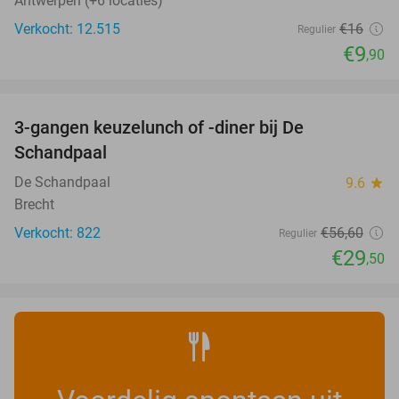
Antwerpen (+6 locaties)
Verkocht: 12.515
€16
Regulier
€9
,90
favorite_border
3-gangen keuzelunch of -diner bij De
48%
Schandpaal
De Schandpaal
9.6
star
Brecht
Verkocht: 822
€56
,60
Regulier
€29
,50