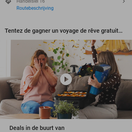
Handelslei 16
Routebeschrijving
Tentez de gagner un voyage de rêve gratuit d'une valeur de 3.000 € !
play_circle
Deals in de buurt van