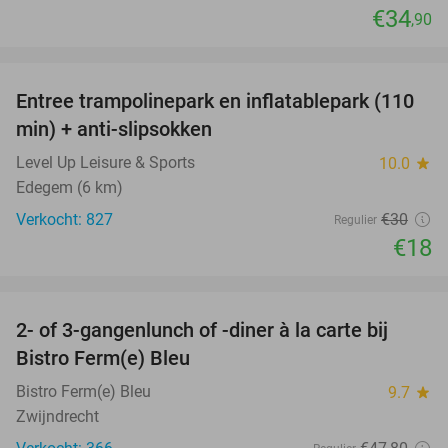
€34
,90
favorite_border
Entree trampolinepark en inflatablepark (110
40%
min) + anti-slipsokken
Level Up Leisure & Sports
10.0
star
Edegem (6 km)
Verkocht: 827
€30
Regulier
€18
favorite_border
2- of 3-gangenlunch of -diner à la carte bij
37%
Bistro Ferm(e) Bleu
Bistro Ferm(e) Bleu
9.7
star
Zwijndrecht