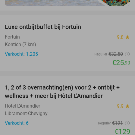
favorite_border
Luxe ontbijtbuffet bij Fortuin
20%
Fortuin
9.8
star
Kontich (7 km)
Verkocht: 1.205
€32
,50
Regulier
€25
,90
favorite_border
1, 2 of 3 overnachting(en) voor 2 + ontbijt +
32%
NEW
wellness + meer bij Hôtel L'Amandier
TODAY
Hôtel L'Amandier
9.9
star
Libramont-Chevigny
Verkocht: 6
€191
Regulier
€129