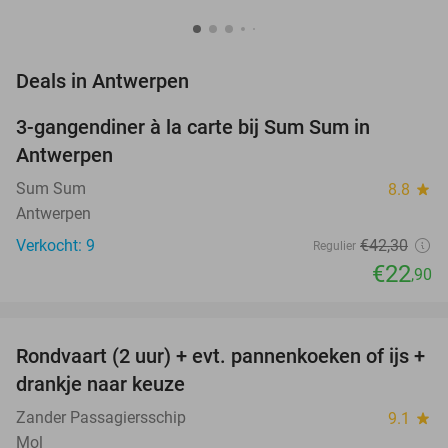
favorite_border
Deals in Antwerpen
3-gangendiner à la carte bij Sum Sum in
46%
NEW
Antwerpen
TODAY
Sum Sum
8.8
star
Antwerpen
Verkocht: 9
€42
,30
Regulier
€22
,90
favorite_border
Rondvaart (2 uur) + evt. pannenkoeken of ijs +
20%
NEW
drankje naar keuze
TODAY
Zander Passagiersschip
9.1
star
Mol