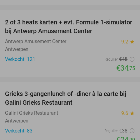
favorite_border
2 of 3 heats karten + evt. Formule 1-simulator
23%
bij Antwerp Amusement Center
Antwerp Amusement Center
9.2
star
Antwerpen
Verkocht: 121
€45
Regulier
€34
,75
favorite_border
Grieks 3-gangenlunch of -diner à la carte bij
34%
Galini Grieks Restaurant
Galini Grieks Restaurant
9.6
star
Antwerpen
Verkocht: 83
€38
Regulier
€24
,90