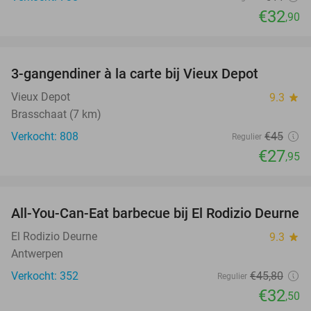
€32
,90
favorite_border
3-gangendiner à la carte bij Vieux Depot
38%
Vieux Depot
9.3
star
Brasschaat (7 km)
Verkocht: 808
€45
Regulier
€27
,95
favorite_border
All-You-Can-Eat barbecue bij El Rodizio Deurne
29%
El Rodizio Deurne
9.3
star
Antwerpen
Verkocht: 352
€45
,80
Regulier
€32
,50