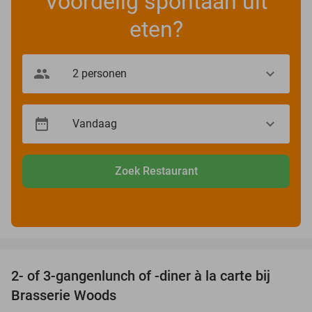
Voordelig spontaan uit
eten?
Zoek Restaurant
favorite_border
2- of 3-gangenlunch of -diner à la carte bij
31%
Brasserie Woods