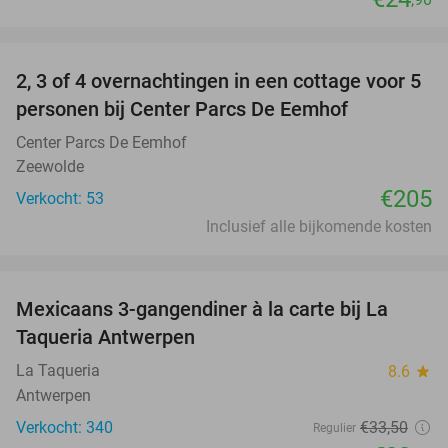
favorite_border
2, 3 of 4 overnachtingen in een cottage voor 5
personen bij Center Parcs De Eemhof
Center Parcs De Eemhof
Zeewolde
€205
Verkocht: 53
Inclusief alle bijkomende kosten
favorite_border
Mexicaans 3-gangendiner à la carte bij La
32%
Taqueria Antwerpen
La Taqueria
8.6
star
Antwerpen
Verkocht: 340
€33
,50
Regulier