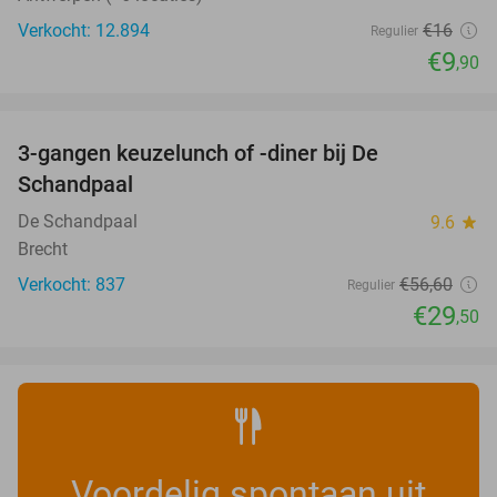
Verkocht: 12.894
€16
Regulier
€9
,90
favorite_border
3-gangen keuzelunch of -diner bij De
48%
Schandpaal
De Schandpaal
9.6
star
Brecht
Verkocht: 837
€56
,60
Regulier
€29
,50
Voordelig spontaan uit