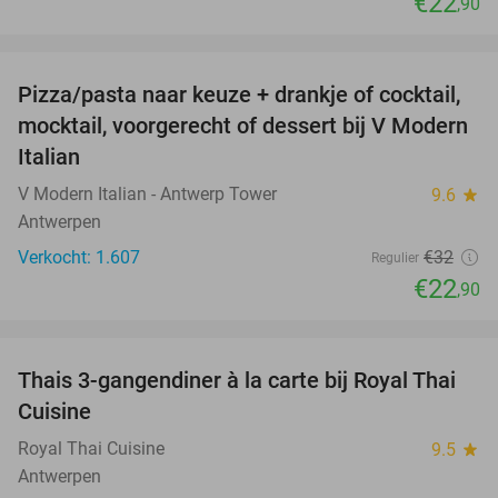
€22
,90
favorite_border
Pizza/pasta naar keuze + drankje of cocktail,
28%
mocktail, voorgerecht of dessert bij V Modern
Italian
V Modern Italian - Antwerp Tower
9.6
star
Antwerpen
Verkocht: 1.607
€32
Regulier
€22
,90
favorite_border
Thais 3-gangendiner à la carte bij Royal Thai
32%
Cuisine
Royal Thai Cuisine
9.5
star
Antwerpen