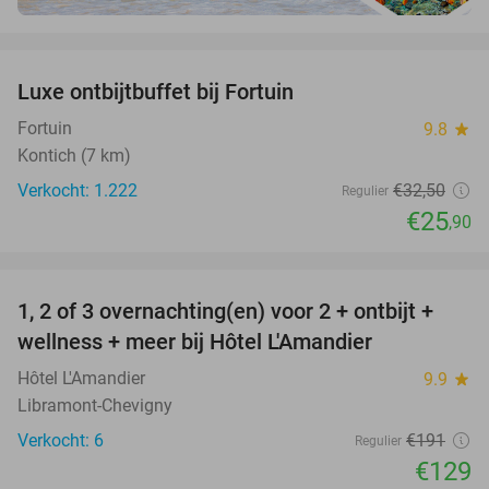
favorite_border
Luxe ontbijtbuffet bij Fortuin
20%
Fortuin
9.8
star
Kontich (7 km)
Verkocht: 1.222
€32
,50
Regulier
€25
,90
favorite_border
1, 2 of 3 overnachting(en) voor 2 + ontbijt +
32%
NEW
wellness + meer bij Hôtel L'Amandier
TODAY
Hôtel L'Amandier
9.9
star
Libramont-Chevigny
Verkocht: 6
€191
Regulier
€129