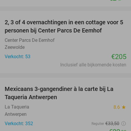
favorite_border
2, 3 of 4 overnachtingen in een cottage voor 5
personen bij Center Parcs De Eemhof
Center Parcs De Eemhof
Zeewolde
€205
Verkocht: 53
Inclusief alle bijkomende kosten
favorite_border
Mexicaans 3-gangendiner à la carte bij La
32%
Taqueria Antwerpen
La Taqueria
8.6
star
Antwerpen
Verkocht: 352
€33
,50
Regulier