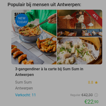
Populair bij mensen uit Antwerpen:
46%
NEW
TODAY
favorite_border
3-gangendiner à la carte bij Sum Sum in
Antwerpen
Sum Sum
8.8
star
Antwerpen
Verkocht: 11
€42
,30
Regulier
€22
,90