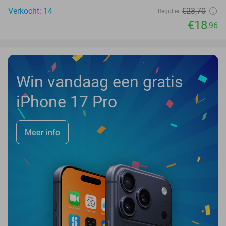
Verkocht: 14
€23
,70
Regulier
€18
,96
Win vandaag een gratis
iPhone 17 Pro
Meer info