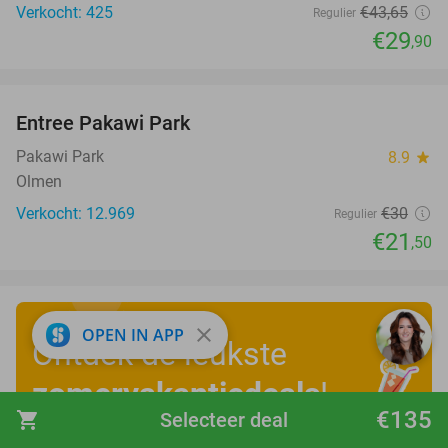
Verkocht: 425
€43
,65
Regulier
€29
,90
favorite_border
Entree Pakawi Park
28%
Pakawi Park
8.9
star
Olmen
Verkocht: 12.969
€30
Regulier
€21
,50
close
OPEN IN APP
Ontdek de leukste
zomervakantiedeals
!
€135
shopping_cart
Selecteer deal