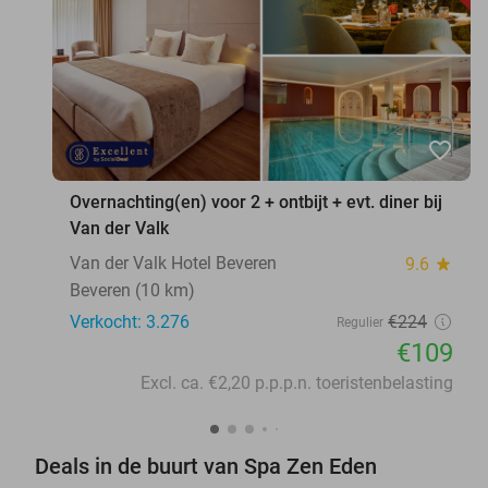
favorite_border
Overnachting(en) voor 2 + ontbijt + evt. diner bij
Van der Valk
Van der Valk Hotel Beveren
9.6
star
Beveren (10 km)
Verkocht: 3.276
€224
Regulier
€109
Excl. ca. €2,20 p.p.p.n. toeristenbelasting
Deals in de buurt van Spa Zen Eden