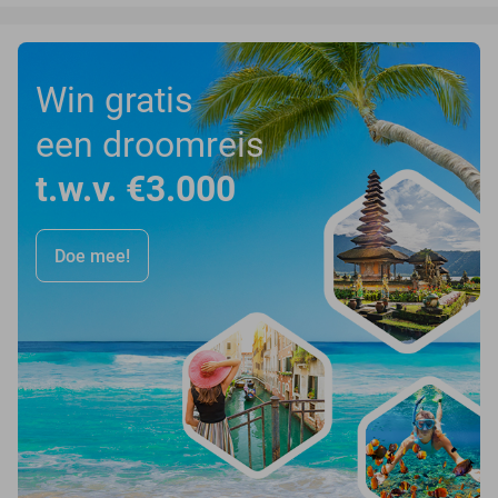
Win gratis
een droomreis
t.w.v. €3.000
Doe mee!