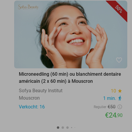
50%
favorite_border
Microneedling (60 min) ou blanchiment dentaire
américain (2 x 60 min) à Mouscron
Sofya Beauty Institut
10
star
Mouscron
1 min.
directions_walk
Verkocht: 16
€50
Regulier
€24
,90