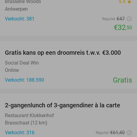
Brasserie Woods
9.4
star
Antwerpen
Verkocht: 381
€47
Regulier
€32
,50
favorite_border
Gratis kans op een droomreis t.w.v. €3.000
Social Deal Win
Online
Gratis
Verkocht: 188.590
favorite_border
2-gangenlunch of 3-gangendiner à la carte
43%
Restaurant Klokkenhof
Brasschaat (12 km)
Verkocht: 316
€61
,40
Regulier