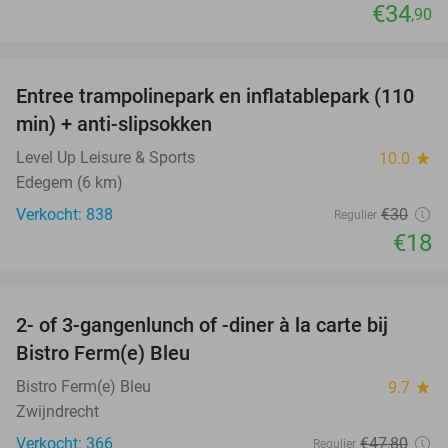
€34
,90
favorite_border
Entree trampolinepark en inflatablepark (110
40%
min) + anti-slipsokken
Level Up Leisure & Sports
10.0
star
Edegem (6 km)
Verkocht: 838
€30
Regulier
€18
favorite_border
2- of 3-gangenlunch of -diner à la carte bij
37%
Bistro Ferm(e) Bleu
Bistro Ferm(e) Bleu
9.7
star
Zwijndrecht
Verkocht: 366
€47
,80
Regulier