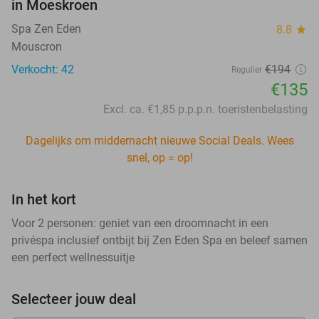
in Moeskroen
Spa Zen Eden
8.8
star
Mouscron
Verkocht: 42
€194
Regulier
€135
Excl. ca. €1,85 p.p.p.n. toeristenbelasting
Dagelijks om middernacht nieuwe Social Deals. Wees
snel, op = op!
In het kort
Voor 2 personen: geniet van een droomnacht in een
privéspa inclusief ontbijt bij Zen Eden Spa en beleef samen
een perfect wellnessuitje
Selecteer jouw deal