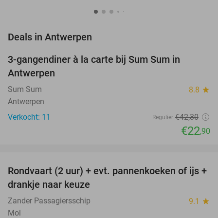
favorite_border
Deals in Antwerpen
3-gangendiner à la carte bij Sum Sum in
46%
NEW
Antwerpen
TODAY
Sum Sum
8.8
star
Antwerpen
Verkocht: 11
€42
,30
Regulier
€22
,90
favorite_border
Rondvaart (2 uur) + evt. pannenkoeken of ijs +
20%
NEW
drankje naar keuze
TODAY
Zander Passagiersschip
9.1
star
Mol