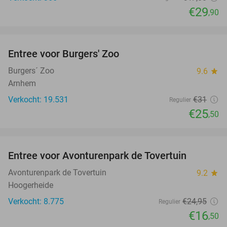
€29
,90
favorite_border
Entree voor Burgers' Zoo
18%
Burgers´ Zoo
9.6
star
Arnhem
Verkocht: 19.531
€31
Regulier
€25
,50
favorite_border
Entree voor Avonturenpark de Tovertuin
34%
Avonturenpark de Tovertuin
9.2
star
Hoogerheide
Verkocht: 8.775
€24
,95
Regulier
€16
,50