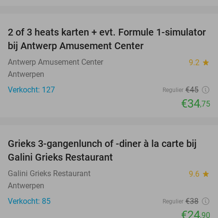
favorite_border
2 of 3 heats karten + evt. Formule 1-simulator
23%
bij Antwerp Amusement Center
Antwerp Amusement Center
9.2
star
Antwerpen
Verkocht: 127
€45
Regulier
€34
,75
favorite_border
Grieks 3-gangenlunch of -diner à la carte bij
34%
Galini Grieks Restaurant
Galini Grieks Restaurant
9.6
star
Antwerpen
Verkocht: 85
€38
Regulier
€24
,90