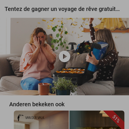
Tentez de gagner un voyage de rêve gratuit d'une valeur de 3.000 € !
play_circle
Anderen bekeken ook
51%