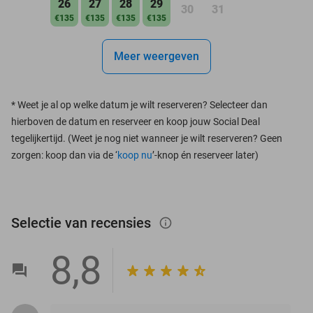
26
27
28
29
30
31
€135
€135
€135
€135
Meer weergeven
*
Weet je al op welke datum je wilt reserveren? Selecteer dan
hierboven de datum en reserveer en koop jouw Social Deal
tegelijkertijd. (Weet je nog niet wanneer je wilt reserveren? Geen
zorgen: koop dan via de ‘
koop nu
’-knop én reserveer later)
Selectie van recensies
info_outlined
8,8