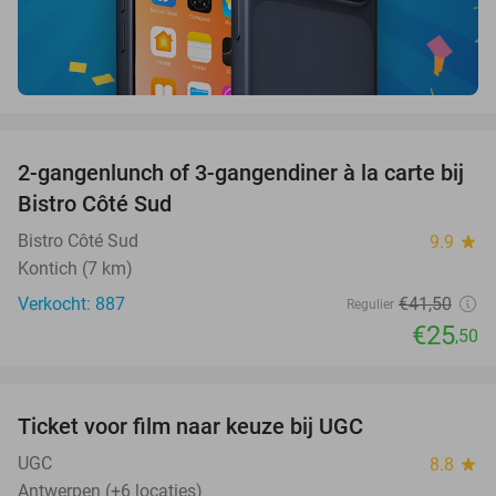
favorite_border
2-gangenlunch of 3-gangendiner à la carte bij
39%
Bistro Côté Sud
Bistro Côté Sud
9.9
star
Kontich (7 km)
Verkocht: 887
€41
,50
Regulier
€25
,50
favorite_border
Ticket voor film naar keuze bij UGC
38%
UGC
8.8
star
Antwerpen (+6 locaties)