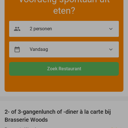
eten?
Zoek Restaurant
favorite_border
2- of 3-gangenlunch of -diner à la carte bij
31%
Brasserie Woods