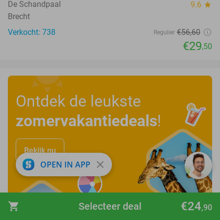
De Schandpaal
9.6
star
Brecht
Verkocht: 738
€56
,60
Regulier
€29
,50
Ontdek de leukste
zomervakantiedeals
!
Bekijk nu
close
OPEN IN APP
€24
shopping_cart
Selecteer deal
,90