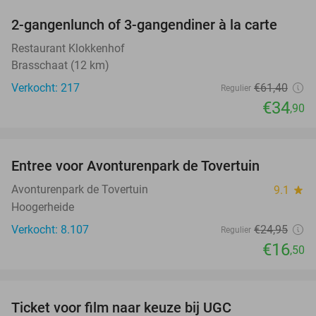
2-gangenlunch of 3-gangendiner à la carte
43%
Restaurant Klokkenhof
Brasschaat (12 km)
Verkocht: 217
€61
,40
Regulier
€34
,90
favorite_border
Entree voor Avonturenpark de Tovertuin
34%
Avonturenpark de Tovertuin
9.1
star
Hoogerheide
Verkocht: 8.107
€24
,95
Regulier
€16
,50
favorite_border
Ticket voor film naar keuze bij UGC
38%