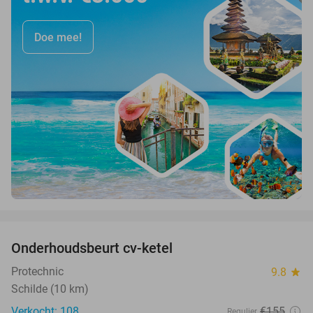
Doe mee!
favorite_border
Onderhoudsbeurt cv-ketel
39%
Protechnic
9.8
star
Schilde (10 km)
Verkocht: 108
€155
Regulier