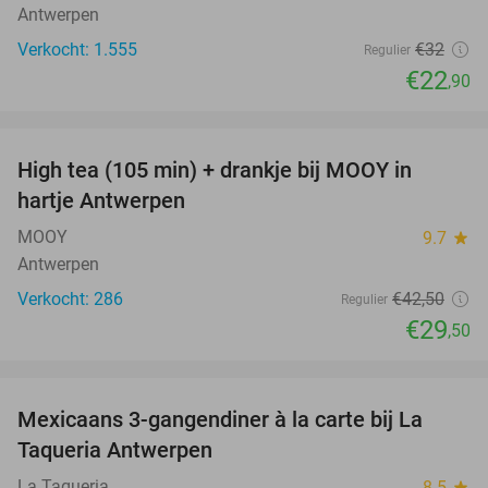
Antwerpen
Verkocht: 1.555
€32
Regulier
€22
,90
favorite_border
High tea (105 min) + drankje bij MOOY in
31%
hartje Antwerpen
MOOY
9.7
star
Antwerpen
Verkocht: 286
€42
,50
Regulier
€29
,50
favorite_border
Mexicaans 3-gangendiner à la carte bij La
32%
Taqueria Antwerpen
La Taqueria
8.5
star