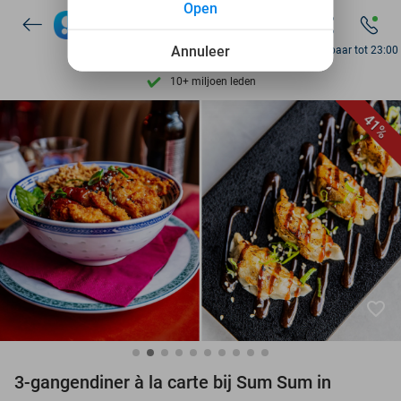
Open
7 dagen per week beschikbaar
10+ miljoen leden
Annuleer
Bereikbaar tot 23:00
9,4
op basis van
205.924 reviews
Ontdek 15.000+ deals
41%
7 dagen per week beschikbaar
10+ miljoen leden
favorite_border
3-gangendiner à la carte bij Sum Sum in