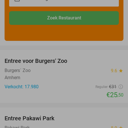
Zoek Restaurant
favorite_border
Entree voor Burgers' Zoo
18%
Burgers´ Zoo
9.6
star
Arnhem
Verkocht: 17.980
€31
Regulier
€25
,50
favorite_border
Entree Pakawi Park
28%
Pakawi Park