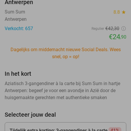
Antwerpen
Sum Sum
8.8
star
Antwerpen
Verkocht: 657
€42
,30
Regulier
€24
,90
Dagelijks om middernacht nieuwe Social Deals. Wees
snel, op = op!
In het kort
Aziatisch 3-gangendiner à la carte bij Sum Sum in hartje
Antwerpen: begeef je voor een avondje in Azië door de
huisgemaakte gerechten met authentieke smaken
Selecteer jouw deal
Tijdelijk extra korting: 3-gangendiner à la carte
41%