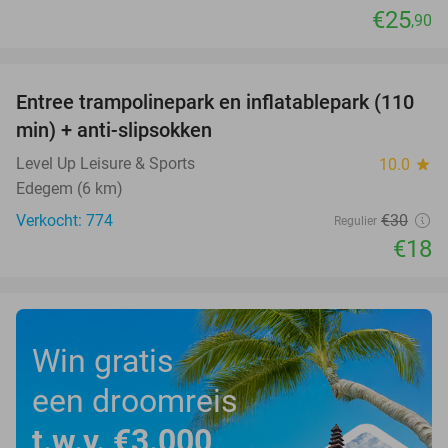
€25
,90
favorite_border
Entree trampolinepark en inflatablepark (110
40%
min) + anti-slipsokken
Level Up Leisure & Sports
10.0
star
Edegem (6 km)
Verkocht: 774
€30
Regulier
€18
Win gratis
een droomreis
t.w.v. €3.000