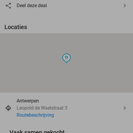
Deel deze deal
Locaties
food
Antwerpen
Leopold de Waelstraat 3
Routebeschrijving
Vaak samen gekocht