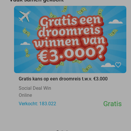
favorite_border
Gratis kans op een droomreis t.w.v. €3.000
Social Deal Win
Online
Gratis
Verkocht: 183.022