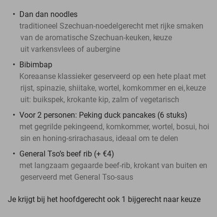
Dan dan noodles
traditioneel Szechuan-noedelgerecht met rijke smaken
van de aromatische Szechuan-keuken, k
euze
uit varkensvlees of aubergine
Bibimbap
Koreaanse klassieker geserveerd op een hete plaat met
rijst, spinazie, shiitake, wortel, komkommer en ei,
keuze
uit: buikspek, krokante kip, zalm of vegetarisch
Voor 2 personen: Peking duck pancakes (6 stuks)
met gegrilde pekingeend, komkommer, wortel, bosui, hoi
sin en honing-srirachasaus, ideaal om te delen
General Tso’s beef rib (+ €4)
met langzaam gegaarde beef-rib, krokant van buiten en
geserveerd met General Tso-saus
Je krijgt bij het hoofdgerecht ook 1 bijgerecht naar keuze