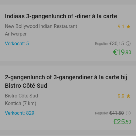
favorite_border
Indiaas 3-gangenlunch of -diner à la carte
34%
NEW
TODAY
New Bollywood Indian Restaurant
9.1
star
Antwerpen
Verkocht: 5
€30
,15
Regulier
€19
,90
favorite_border
2-gangenlunch of 3-gangendiner à la carte bij
39%
Bistro Côté Sud
Bistro Côté Sud
9.9
star
Kontich (7 km)
Verkocht: 829
€41
,50
Regulier
€25
,50
favorite_border