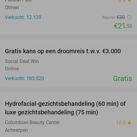
8.9
star
Olmen
Verkocht: 12.139
€30
Regulier
€21
,50
favorite_border
Gratis kans op een droomreis t.w.v. €3.000
Social Deal Win
Online
Gratis
Verkocht: 183.020
favorite_border
Hydrofacial-gezichtsbehandeling (60 min) of
59%
luxe gezichtsbehandeling (75 min)
Colombian Beauty Center
10.0
star
Antwerpen