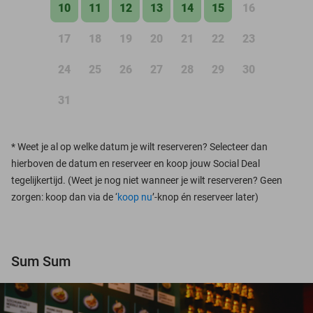
10
11
12
13
14
15
16
17
18
19
20
21
22
23
24
25
26
27
28
29
30
31
*
Weet je al op welke datum je wilt reserveren? Selecteer dan
hierboven de datum en reserveer en koop jouw Social Deal
tegelijkertijd. (Weet je nog niet wanneer je wilt reserveren? Geen
zorgen: koop dan via de ‘
koop nu
’-knop én reserveer later)
Sum Sum