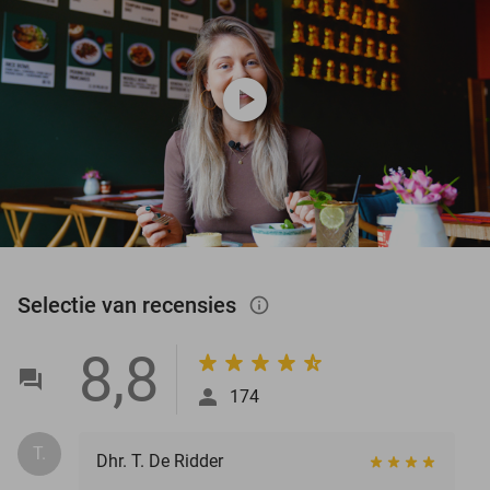
play_circle
Selectie van recensies
info_outlined
8,8
174
T.
Dhr. T. De Ridder