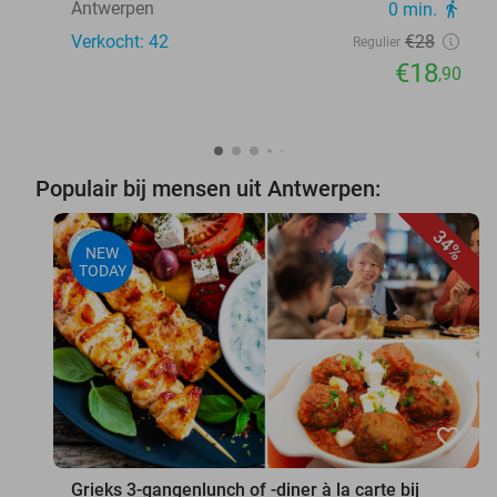
Antwerpen
0 min.
directions_walk
Verkocht: 42
€28
Regulier
€18
,90
Populair bij mensen uit Antwerpen:
34%
NEW
TODAY
favorite_border
Grieks 3-gangenlunch of -diner à la carte bij