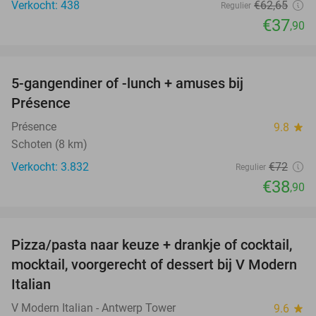
Verkocht: 438
€62
,65
Regulier
€37
,90
favorite_border
5-gangendiner of -lunch + amuses bij
46%
Présence
Présence
9.8
star
Schoten (8 km)
Verkocht: 3.832
€72
Regulier
€38
,90
favorite_border
Pizza/pasta naar keuze + drankje of cocktail,
28%
mocktail, voorgerecht of dessert bij V Modern
Italian
V Modern Italian - Antwerp Tower
9.6
star