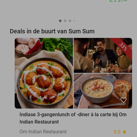
Deals in de buurt van Sum Sum
33%
favorite_border
Indiase 3-gangenlunch of -diner à la carte bij Om
Indian Restaurant
Om Indian Restaurant
8.8
star