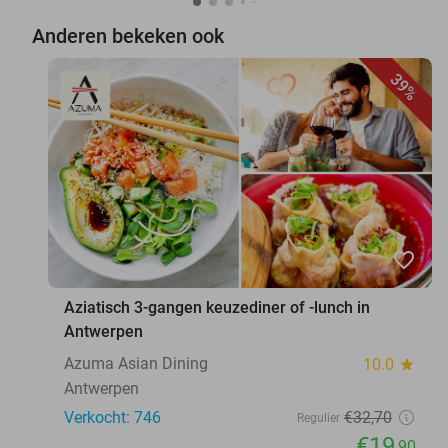
Anderen bekeken ook
39%
favorite_border
Aziatisch 3-gangen keuzediner of -lunch in
Antwerpen
Azuma Asian Dining
10.0
star
Antwerpen
Verkocht: 746
€32
,70
Regulier
€19
,90