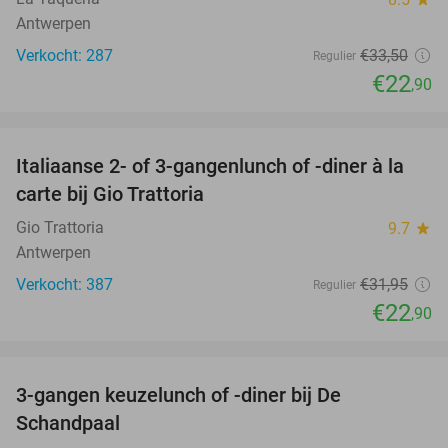
Antwerpen
Verkocht: 287
€33
,50
Regulier
€22
,90
favorite_border
Italiaanse 2- of 3-gangenlunch of -diner à la
28%
carte bij Gio Trattoria
Gio Trattoria
9.7
star
Antwerpen
Verkocht: 387
€31
,95
Regulier
€22
,90
favorite_border
3-gangen keuzelunch of -diner bij De
48%
Schandpaal