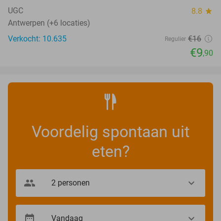
UGC
8.8
star
Antwerpen (+6 locaties)
Verkocht: 10.635
€16
Regulier
€9
,90
Voordelig spontaan uit
eten?