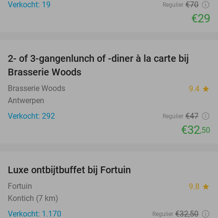
Verkocht: 19
€70
Regulier
€29
favorite_border
2- of 3-gangenlunch of -diner à la carte bij
31%
Brasserie Woods
Brasserie Woods
9.4
star
Antwerpen
Verkocht: 292
€47
Regulier
€32
,50
favorite_border
Luxe ontbijtbuffet bij Fortuin
20%
Fortuin
9.8
star
Kontich (7 km)
Verkocht: 1.170
€32
,50
Regulier