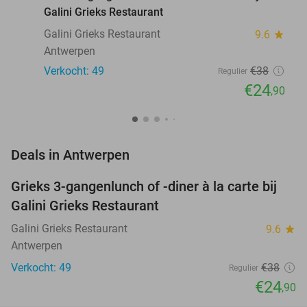
Galini Grieks Restaurant
Galini Grieks Restaurant
9.6
star
Antwerpen
Verkocht: 49
€38
Regulier
€24
,90
favorite_border
Deals in Antwerpen
Grieks 3-gangenlunch of -diner à la carte bij
34%
NEW
Galini Grieks Restaurant
TODAY
Galini Grieks Restaurant
9.6
star
Antwerpen
Verkocht: 49
€38
Regulier
€24
,90