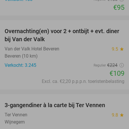
€95
favorite_border
Overnachting(en) voor 2 + ontbijt + evt. diner
51%
bij Van der Valk
Van der Valk Hotel Beveren
9.5
star
Beveren (10 km)
Verkocht: 3.245
€224
Regulier
€109
Excl. ca. €2,20 p.p.p.n. toeristenbelasting
favorite_border
3-gangendiner à la carte bij Ter Vennen
40%
Ter Vennen
9.8
star
Wijnegem