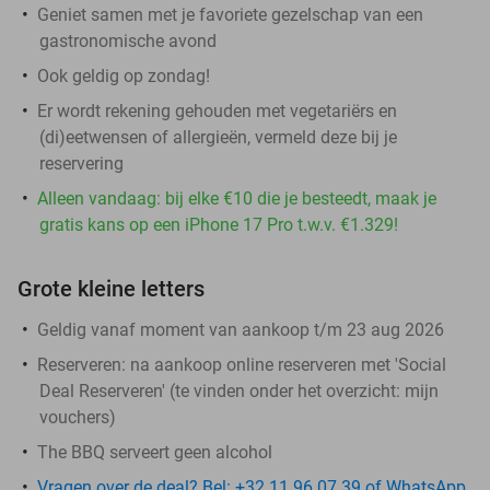
Geniet samen met je favoriete gezelschap van een
gastronomische avond
Ook geldig op zondag!
Er wordt rekening gehouden met vegetariërs en
(di)eetwensen of allergieën, vermeld deze bij je
reservering
Alleen vandaag: bij elke €10 die je besteedt, maak je
gratis kans op een iPhone 17 Pro t.w.v. €1.329!
Grote kleine letters
Geldig vanaf moment van aankoop t/m 23 aug 2026
Reserveren:
na aankoop online reserveren met 'Social
Deal Reserveren' (te vinden onder het overzicht:
mijn
vouchers
)
The BBQ serveert geen alcohol
Vragen over de deal? Bel: +32 11 96 07 39 of WhatsApp