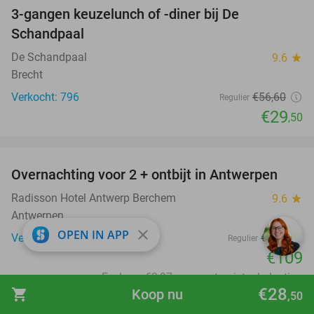
3-gangen keuzelunch of -diner bij De
48%
Schandpaal
De Schandpaal
9.6
star
Brecht
Verkocht: 796
€56
,60
Regulier
€29
,50
favorite_border
Overnachting voor 2 + ontbijt in Antwerpen
33%
Radisson Hotel Antwerp Berchem
9.6
star
Antwerpen
close
OPEN IN APP
Verkocht: 1.589
€162
Regulier
€109
Excl. ca. €2,97 p.p.p.n. toeristenbelasting
€28
shopping_cart
Koop nu
,50
favorite_border