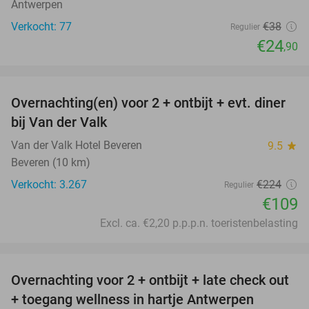
Antwerpen
Verkocht: 77
€38
Regulier
€24
,90
favorite_border
Overnachting(en) voor 2 + ontbijt + evt. diner
51%
bij Van der Valk
Van der Valk Hotel Beveren
9.5
star
Beveren (10 km)
Verkocht: 3.267
€224
Regulier
€109
Excl. ca. €2,20 p.p.p.n. toeristenbelasting
favorite_border
Overnachting voor 2 + ontbijt + late check out
59%
+ toegang wellness in hartje Antwerpen