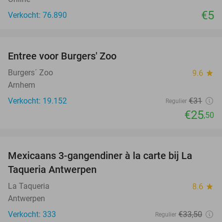
€5
Verkocht: 76.890
favorite_border
Entree voor Burgers' Zoo
18%
Burgers´ Zoo
9.6
star
Arnhem
Verkocht: 19.152
€31
Regulier
€25
,50
favorite_border
Mexicaans 3-gangendiner à la carte bij La
32%
Taqueria Antwerpen
La Taqueria
8.6
star
Antwerpen
Verkocht: 333
€33
,50
Regulier