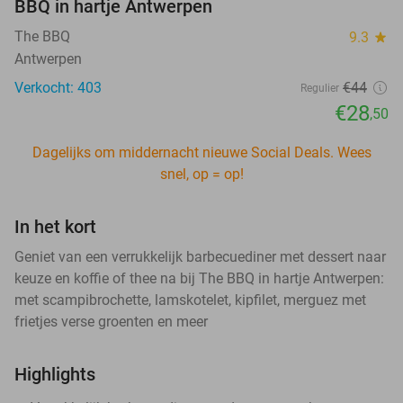
BBQ in hartje Antwerpen
The BBQ
9.3
star
Antwerpen
Verkocht: 403
€44
Regulier
€28
,50
Dagelijks om middernacht nieuwe Social Deals. Wees
snel, op = op!
In het kort
Geniet van een verrukkelijk barbecuediner met dessert naar
keuze en koffie of thee na bij The BBQ in hartje Antwerpen:
met scampibrochette, lamskotelet, kipfilet, merguez met
frietjes verse groenten en meer
Highlights