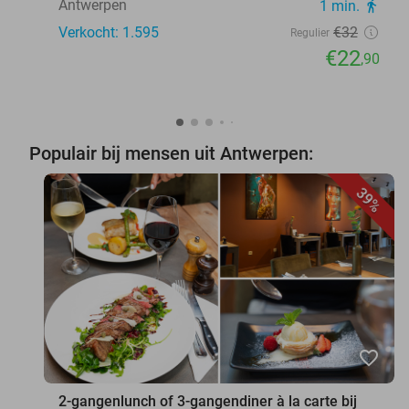
Antwerpen
1 min.
directions_walk
Verkocht: 1.595
€32
Regulier
€22
,90
Populair bij mensen uit Antwerpen:
39%
favorite_border
2-gangenlunch of 3-gangendiner à la carte bij