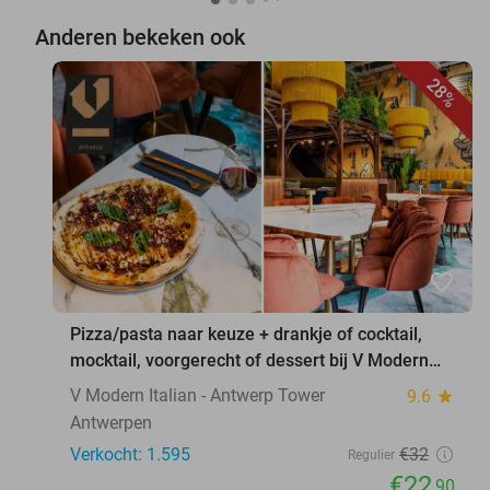
Anderen bekeken ook
28%
favorite_border
Pizza/pasta naar keuze + drankje of cocktail,
mocktail, voorgerecht of dessert bij V Modern
Italian
V Modern Italian - Antwerp Tower
9.6
star
Antwerpen
Verkocht: 1.595
€32
Regulier
€22
,90