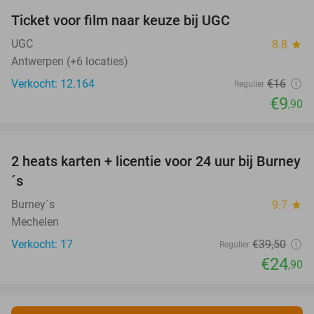
Ticket voor film naar keuze bij UGC
38%
UGC
8.8
star
Antwerpen (+6 locaties)
Verkocht: 12.164
€16
Regulier
€9
,90
favorite_border
2 heats karten + licentie voor 24 uur bij Burney
37%
NEW
´s
TODAY
Burney´s
9.7
star
Mechelen
Verkocht: 17
€39
,50
Regulier
€24
,90