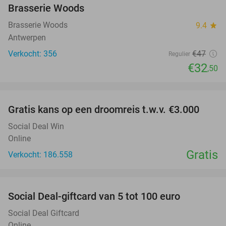
Brasserie Woods
Brasserie Woods
9.4
star
Antwerpen
Verkocht: 356
€47
Regulier
€32
,50
favorite_border
Gratis kans op een droomreis t.w.v. €3.000
Social Deal Win
Online
Gratis
Verkocht: 186.558
favorite_border
Social Deal-giftcard van 5 tot 100 euro
Social Deal Giftcard
Online