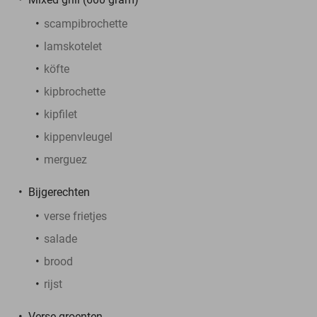
scampibrochette
lamskotelet
köfte
kipbrochette
kipfilet
kippenvleugel
merguez
Bijgerechten
verse frietjes
salade
brood
rijst
Verse groenten