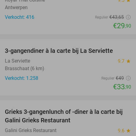
9.5
star
Antwerpen
Verkocht: 416
€43
,65
Regulier
€29
,90
favorite_border
3-gangendiner à la carte bij La Serviette
31%
La Serviette
9.7
star
Brasschaat (6 km)
Verkocht: 1.258
€49
Regulier
€33
,90
favorite_border
Grieks 3-gangenlunch of -diner à la carte bij
34%
Galini Grieks Restaurant
Galini Grieks Restaurant
9.6
star