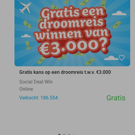
favorite_border
Gratis kans op een droomreis t.w.v. €3.000
Social Deal Win
Online
Gratis
Verkocht: 186.554