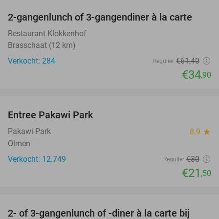
2-gangenlunch of 3-gangendiner à la carte
43%
Restaurant Klokkenhof
Brasschaat (12 km)
Verkocht: 284
€61
,40
Regulier
€34
,90
favorite_border
Entree Pakawi Park
28%
Pakawi Park
8.9
star
Olmen
Verkocht: 12.749
€30
Regulier
€21
,50
favorite_border
2- of 3-gangenlunch of -diner à la carte bij
31%