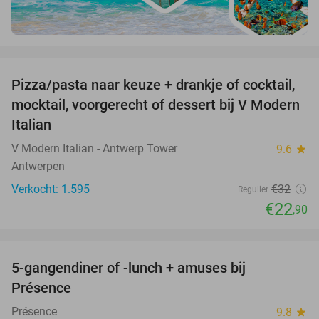
favorite_border
Pizza/pasta naar keuze + drankje of cocktail,
28%
mocktail, voorgerecht of dessert bij V Modern
Italian
V Modern Italian - Antwerp Tower
9.6
star
Antwerpen
Verkocht: 1.595
€32
Regulier
€22
,90
favorite_border
5-gangendiner of -lunch + amuses bij
46%
Présence
Présence
9.8
star