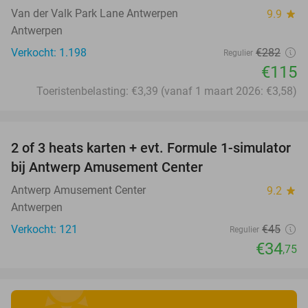
Van der Valk Park Lane Antwerpen
9.9
star
Antwerpen
Verkocht: 1.198
€282
Regulier
€115
Toeristenbelasting: €3,39 (vanaf 1 maart 2026: €3,58)
favorite_border
2 of 3 heats karten + evt. Formule 1-simulator
23%
bij Antwerp Amusement Center
Antwerp Amusement Center
9.2
star
Antwerpen
Verkocht: 121
€45
Regulier
€34
,75