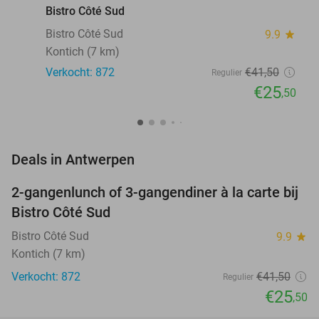
Bistro Côté Sud
Bistro Côté Sud
9.9
star
Kontich (7 km)
Verkocht: 872
€41
,50
Regulier
€25
,50
favorite_border
Deals in Antwerpen
2-gangenlunch of 3-gangendiner à la carte bij
39%
Bistro Côté Sud
Bistro Côté Sud
9.9
star
Kontich (7 km)
Verkocht: 872
€41
,50
Regulier
€25
,50