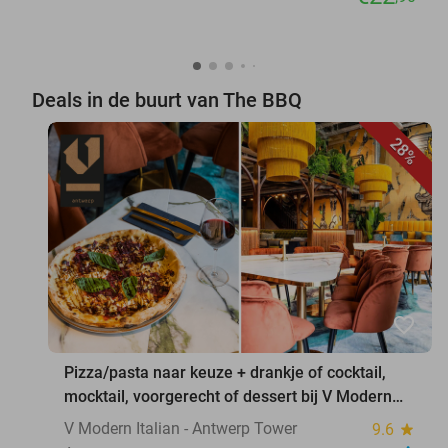
Deals in de buurt van The BBQ
28%
favorite_border
Pizza/pasta naar keuze + drankje of cocktail,
mocktail, voorgerecht of dessert bij V Modern
Italian
V Modern Italian - Antwerp Tower
9.6
star