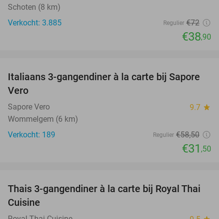
Schoten (8 km)
Verkocht: 3.885
€72
Regulier
€38
,90
favorite_border
Italiaans 3-gangendiner à la carte bij Sapore
46%
Vero
Sapore Vero
9.7
star
Wommelgem (6 km)
Verkocht: 189
€58
,50
Regulier
€31
,50
favorite_border
Thais 3-gangendiner à la carte bij Royal Thai
32%
Cuisine
Royal Thai Cuisine