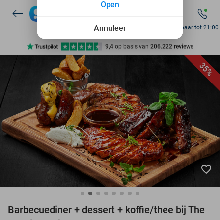
Open
7 dagen per week beschikbaar
10+ miljoen leden
Annuleer
Bereikbaar tot 21:00
9,4
op basis van
206.222 reviews
Ontdek 15.000+ deals
35%
7 dagen per week beschikbaar
10+ miljoen leden
favorite_border
Barbecuediner + dessert + koffie/thee bij The