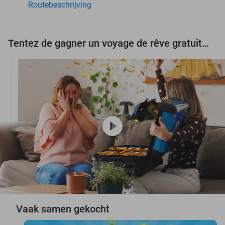
Routebeschrijving
Tentez de gagner un voyage de rêve gratuit d'une valeur de 3.000 € !
play_circle
Vaak samen gekocht