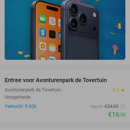
favorite_border
Entree voor Avonturenpark de Tovertuin
34%
Avonturenpark de Tovertuin
9.2
star
Hoogerheide
Verkocht: 8.606
€24
,95
Regulier
€16
,50
favorite_border