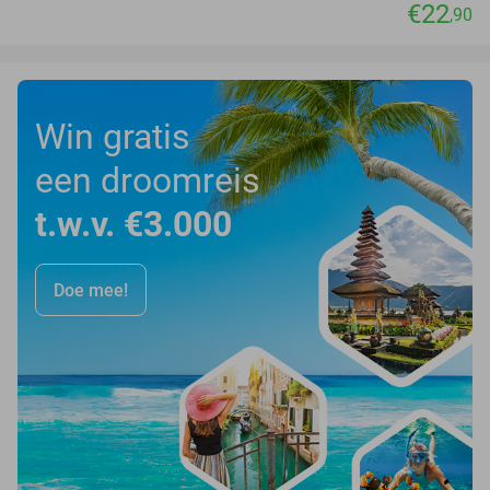
€22
,90
Win gratis
een droomreis
t.w.v. €3.000
Doe mee!