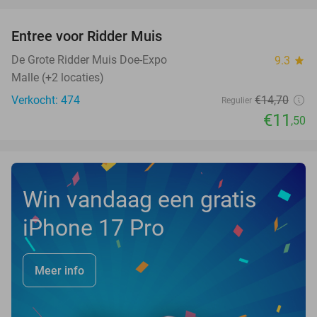
favorite_border
Entree voor Ridder Muis
22%
De Grote Ridder Muis Doe-Expo
9.3
star
Malle (+2 locaties)
Verkocht: 474
€14
,70
Regulier
€11
,50
Win vandaag een gratis
iPhone 17 Pro
Meer info