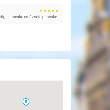
rtige pancake en / zoete pancake
food