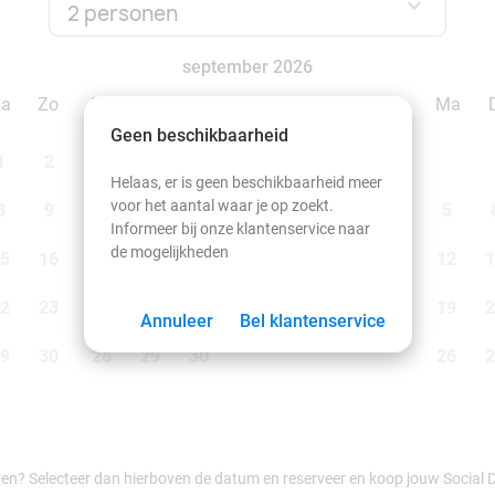
2 personen
september 2026
Za
Zo
Ma
Di
Wo
Do
Vr
Za
Zo
Ma
Geen beschikbaarheid
1
2
1
2
3
4
5
6
Helaas, er is geen beschikbaarheid meer
voor het aantal waar je op zoekt.
8
9
7
8
9
10
11
12
13
5
Informeer bij onze klantenservice naar
de mogelijkheden
5
16
14
15
16
17
18
19
20
12
1
2
23
21
22
23
24
25
26
27
19
2
Annuleer
Bel klantenservice
9
30
28
29
30
26
2
ren? Selecteer dan hierboven de datum en reserveer en koop jouw Social Dea