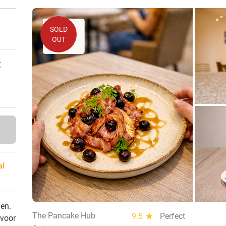
SOLD
OUT
:
al
den.
The Pancake Hub
9.5
star
Perfect
 voor