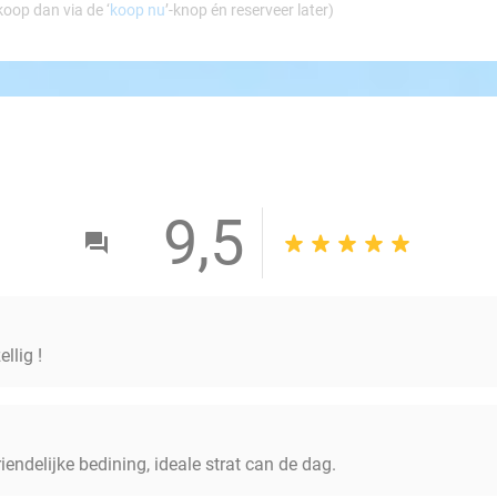
koop dan via de ‘
koop nu
’-knop én reserveer later)
9,5
llig !
vriendelijke bedining, ideale strat can de dag.