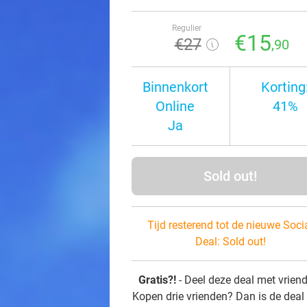
Regulier
€15
€27
,90
Binnenkort
Korting
Online
41%
Ja
Sold out!
Tijd resterend tot de nieuwe Soci
Deal:
Sold out!
Gratis?!
- Deel deze deal met vrien
Kopen drie vrienden? Dan is de deal