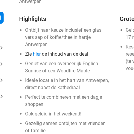
Antwerpen
l
Highlights
Grote
Ontbijt naar keuze inclusief een glas
Gel
vers sap of koffie/thee in hartje
17 
Antwerpen
Res
ard_arrow_right
Zie
hier
de inhoud van de deal
rese
(te 
ard_arrow_right
Geniet van een overheerlijk English
vou
Sunrise of een Woodfire Maple
ard_arrow_right
Ideale locatie in het hart van Antwerpen,
direct naast de kathedraal
ard_arrow_right
Perfect te combineren met een dagje
shoppen
Ook geldig in het weekend!
Gezellig samen ontbijten met vrienden
of familie