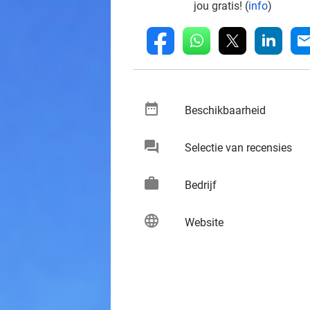
jou gratis! (
info
)
whatsapp
linkedin
fb
mai
date_range
keybo
Beschikbaarheid
chat
keybo
Selectie van recensies
work
keybo
Bedrijf
language
keybo
Website