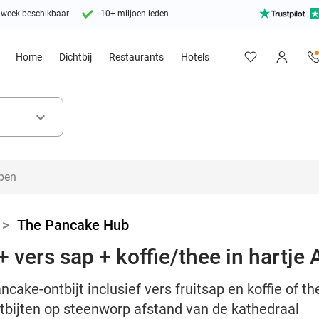
 week beschikbaar
10+ miljoen leden
Home
Dichtbij
Restaurants
Hotels
keyboard_arrow_down
>
The Pancake Hub
+ vers sap + koffie/thee in hartje
cake-ontbijt inclusief vers fruitsap en koffie of t
ntbijten op steenworp afstand van de kathedraal