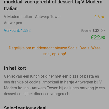
mocktail, voorgerecht of dessert bij V Modern
Italian
V Modern Italian - Antwerp Tower
9.6
star
Antwerpen
Verkocht: 1.582
€32
Regulier
€22
,90
Dagelijks om middernacht nieuwe Social Deals. Wees
snel, op = op!
In het kort
Geniet van een lunch of diner met een pizza of pasta en
een drankje of cocktail/mocktail in hartje Antwerpen bij V
Modern Italian - Antwerp Tower: bij de lunch ontvang je een
dessert en bij het diner een voorgerecht
Selecteer jouw deal