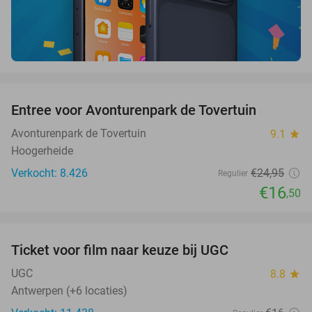
favorite_border
Entree voor Avonturenpark de Tovertuin
34%
Avonturenpark de Tovertuin
9.1
star
Hoogerheide
Verkocht: 8.426
€24
,95
Regulier
€16
,50
favorite_border
Ticket voor film naar keuze bij UGC
38%
UGC
8.8
star
Antwerpen (+6 locaties)