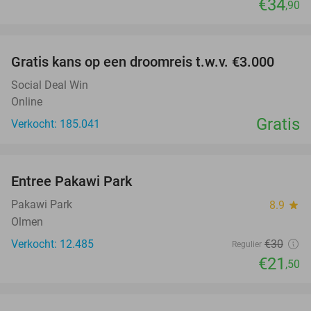
€34
,90
favorite_border
Gratis kans op een droomreis t.w.v. €3.000
Social Deal Win
Online
Gratis
Verkocht: 185.041
favorite_border
Entree Pakawi Park
28%
Pakawi Park
8.9
star
Olmen
Verkocht: 12.485
€30
Regulier
€21
,50
favorite_border