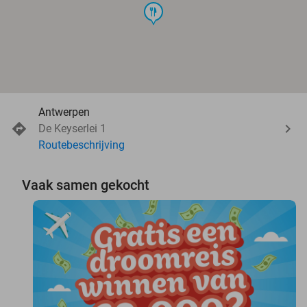
food
Antwerpen
De Keyserlei 1
Routebeschrijving
Vaak samen gekocht