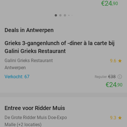
€24
,90
favorite_border
Deals in Antwerpen
Grieks 3-gangenlunch of -diner à la carte bij
34%
Galini Grieks Restaurant
Galini Grieks Restaurant
9.6
star
Antwerpen
Verkocht: 67
€38
Regulier
€24
,90
favorite_border
Entree voor Ridder Muis
22%
NEW
TODAY
De Grote Ridder Muis Doe-Expo
9.3
star
Malle (+2 locaties)