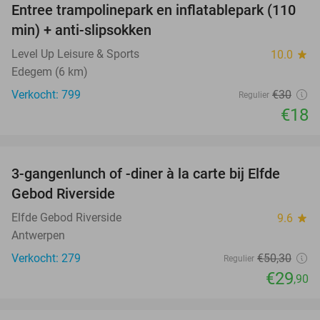
Entree trampolinepark en inflatablepark (110
40%
min) + anti-slipsokken
Level Up Leisure & Sports
10.0
star
Edegem (6 km)
Verkocht: 799
€30
Regulier
€18
favorite_border
3-gangenlunch of -diner à la carte bij Elfde
41%
Gebod Riverside
Elfde Gebod Riverside
9.6
star
Antwerpen
Verkocht: 279
€50
,30
Regulier
€29
,90
favorite_border