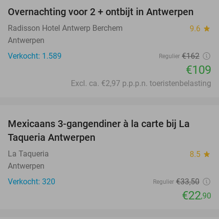
Overnachting voor 2 + ontbijt in Antwerpen
33%
Radisson Hotel Antwerp Berchem
9.6
star
Antwerpen
Verkocht: 1.589
€162
Regulier
€109
Excl. ca. €2,97 p.p.p.n. toeristenbelasting
favorite_border
Mexicaans 3-gangendiner à la carte bij La
32%
Taqueria Antwerpen
La Taqueria
8.5
star
Antwerpen
Verkocht: 320
€33
,50
Regulier
€22
,90