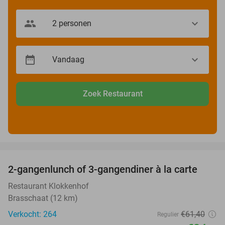
Zoek Restaurant
favorite_border
2-gangenlunch of 3-gangendiner à la carte
43%
Restaurant Klokkenhof
Brasschaat (12 km)
Verkocht: 264
€61
,40
Regulier