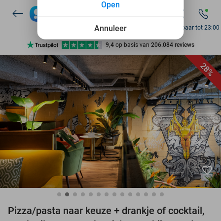
Open
7 dagen per week beschikbaar
10+ miljoen leden
Annuleer
Bereikbaar tot 23:00
9,4
op basis van
206.084 reviews
Ontdek 15.000+ deals
28%
7 dagen per week beschikbaar
10+ miljoen leden
favorite_border
Pizza/pasta naar keuze + drankje of cocktail,