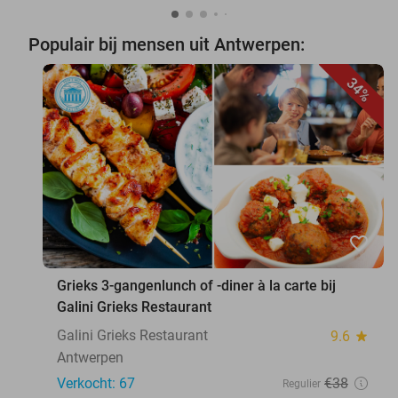
Populair bij mensen uit Antwerpen:
34%
favorite_border
Grieks 3-gangenlunch of -diner à la carte bij
Galini Grieks Restaurant
Galini Grieks Restaurant
9.6
star
Antwerpen
Verkocht: 67
€38
Regulier