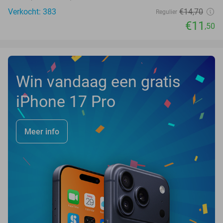
Verkocht: 383
€14
,70
Regulier
€11
,50
Win vandaag een gratis
iPhone 17 Pro
Meer info