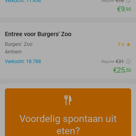
Verkocht: 11.438
€16
Regulier
€9
,90
favorite_border
Entree voor Burgers' Zoo
18%
Burgers´ Zoo
9.6
star
Arnhem
Verkocht: 18.788
€31
Regulier
€25
,50
Voordelig spontaan uit
eten?