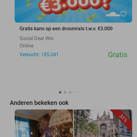
favorite_border
Gratis kans op een droomreis t.w.v. €3.000
Social Deal Win
Online
Gratis
Verkocht: 185.041
Anderen bekeken ook
31%