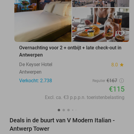
favorite_border
Overnachting voor 2 + ontbijt + late check-out in
Antwerpen
De Keyser Hotel
8.0
star
Antwerpen
Verkocht: 2.738
€167
Regulier
€115
Excl. ca. €3 p.p.p.n. toeristenbelasting
Deals in de buurt van V Modern Italian -
Antwerp Tower