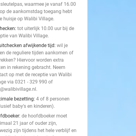
 sleutelpas, waarmee je vanaf 16.00
 op de aankomstdag toegang hebt
je huisje op Walibi Village.
checken:
tot uiterlijk 10.00 uur bij de
ptie van Walibi Village.
uitchecken afwijkende tijd:
wil je
ten de reguliere tijden aankomen of
trekken? Hiervoor worden extra
ten in rekening gebracht. Neem
tact op met de receptie van Walibi
age via 0321 - 329 990 of
@walibivillage.nl.
imale bezetting:
4 of 8 personen
lusief baby's en kinderen).
fdboeker:
de hoofdboeker moet
maal 21 jaar of ouder zijn,
ezig zijn tijdens het hele verblijf en