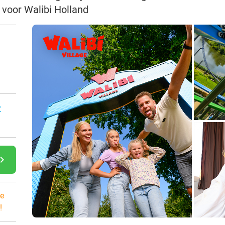
 voor Walibi Holland
:
gate_next
e
!