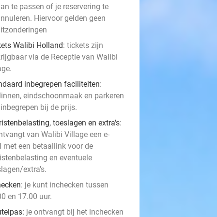
an te passen of je reservering te
nnuleren. Hiervoor gelden geen
itzonderingen
kets Walibi Holland
: tickets zijn
rijgbaar via de Receptie van Walibi
age.
ndaard inbegrepen faciliteiten
:
linnen, eindschoonmaak en parkeren
 inbegrepen bij de prijs.
istenbelasting, toeslagen en extra's
:
ntvangt van Walibi Village een e-
l met een betaallink voor de
ristenbelasting en eventuele
lagen/extra's.
hecken
: je kunt inchecken tussen
00 en 17.00 uur.
utelpas:
je ontvangt bij het inchecken