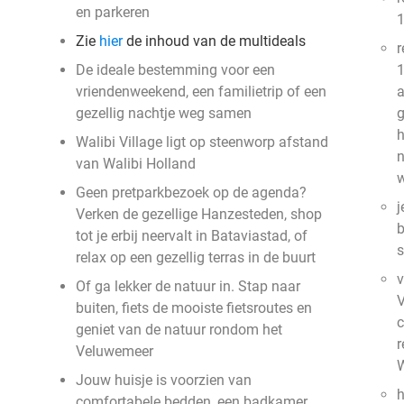
en parkeren
1
Zie
hier
de inhoud van de multideals
r
De ideale bestemming voor een
1
vriendenweekend, een familietrip of een
gezellig nachtje weg samen
g
h
Walibi Village ligt op steenworp afstand
n
van Walibi Holland
w
Geen pretparkbezoek op de agenda?
j
Verken de gezellige Hanzesteden, shop
b
tot je erbij neervalt in Bataviastad, of
s
relax op een gezellig terras in de buurt
v
Of ga lekker de natuur in. Stap naar
V
buiten, fiets de mooiste fietsroutes en
c
geniet van de natuur rondom het
r
Veluwemeer
W
Jouw huisje is voorzien van
h
comfortabele bedden, een badkamer,