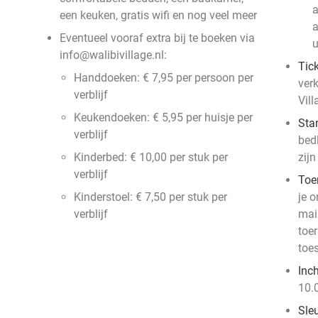
a
een keuken, gratis wifi en nog veel meer
a
Eventueel vooraf extra bij te boeken via
u
info@walibivillage.nl:
Tic
Handdoeken: € 7,95 per persoon per
verk
verblijf
Vill
Keukendoeken: € 5,95 per huisje per
Sta
verblijf
bed
Kinderbed: € 10,00 per stuk per
zijn
verblijf
Toer
Kinderstoel: € 7,50 per stuk per
je o
verblijf
mai
toe
toes
Inc
10.
Sle