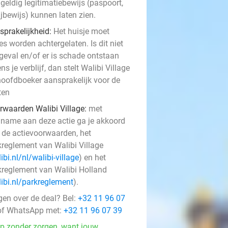
geldig legitimatiebewijs (paspoort,
rijbewijs) kunnen laten zien.
sprakelijkheid:
Het huisje moet
es worden achtergelaten. Is dit niet
 geval en/of er is schade ontstaan
ens je verblijf, dan stelt Walibi Village
hoofdboeker aansprakelijk voor de
ten
rwaarden Walibi Village:
met
lname aan deze actie ga je akkoord
 de actievoorwaarden, het
kreglement van Walibi Village
ibi.nl/nl/walibi-village
) en het
kreglement van Walibi Holland
ibi.nl/parkreglement
).
gen over de deal? Bel:
+32 11 96 07
f WhatsApp met:
+32 11 96 07 39
p zonder zorgen, want jouw