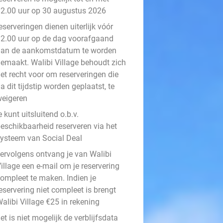
2.00 uur op 30 augustus 2026
eserveringen dienen uiterlijk vóór
2.00 uur op de dag voorafgaand
aan de aankomstdatum te worden
emaakt. Walibi Village behoudt zich
et recht voor om reserveringen die
a dit tijdstip worden geplaatst, te
eigeren
e kunt uitsluitend o.b.v.
eschikbaarheid reserveren via het
ysteem van Social Deal
ervolgens ontvang je van Walibi
illage een e-mail om je reservering
ompleet te maken. Indien je
eservering niet compleet is brengt
alibi Village €25 in rekening
et is niet mogelijk de verblijfsdata