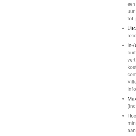
een
uur
tot 
Uit
rece
In-/
bui
ver
kos
con
Vill
Info
Max
(inc
Hoo
mini
aanw