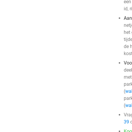
een 
id, 
Aan
netj
het
tijd
de 
kos
Voo
dee
met
par
(
wal
par
(
wal
Vra
39
o
Koo