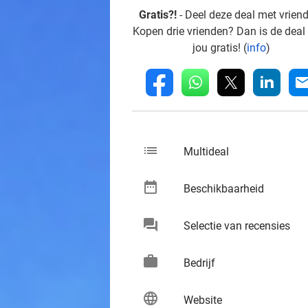
Gratis?!
- Deel deze deal met vrien
Kopen drie vrienden? Dan is de deal
jou gratis! (
info
)
whatsapp
linkedin
fb
mai
list
keybo
Multideal
date_range
keybo
Beschikbaarheid
chat
keybo
Selectie van recensies
work
keybo
Bedrijf
language
keybo
Website