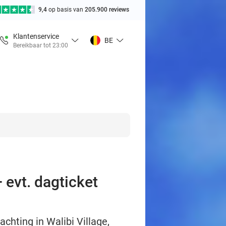
9,4
op basis van
205.900 reviews
Klantenservice
BE
Bereikbaar tot 23:00
 evt. dagticket
hting in Walibi Village,