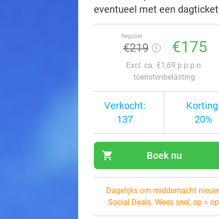
eventueel met een dagticket
Regulier
€175
€219
Excl. ca. €1,69 p.p.p.n.
toeristenbelasting
Verkocht:
Korting
137
20%
shopping_cart
Boek nu
navi
Dagelijks om middernacht nieuw
Social Deals. Wees snel, op = op