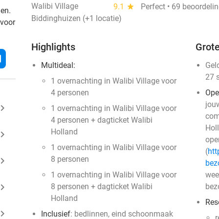
Walibi Village
9.1
star
Perfect • 69 beoordeli
den.
Biddinghuizen (+1 locatie)
 voor
Highlights
Grote
l
Multideal:
Gel
27 
1 overnachting in Walibi Village voor
4 personen
Ope
jouw
ard_arrow_right
1 overnachting in Walibi Village voor
com
4 personen + dagticket Walibi
Hol
Holland
ard_arrow_right
ope
1 overnachting in Walibi Village voor
(
htt
8 personen
ard_arrow_right
bez
1 overnachting in Walibi Village voor
weet
ard_arrow_right
8 personen + dagticket Walibi
bez
Holland
Res
ard_arrow_right
Inclusief
: bedlinnen, eind schoonmaak
r