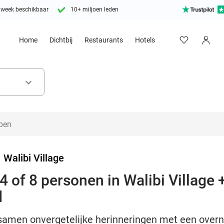
 week beschikbaar
10+ miljoen leden
Home
Dichtbij
Restaurants
Hotels
keyboard_arrow_down
>
Walibi Village
 of 8 personen in Walibi Village +
d
amen onvergetelijke herinneringen met een overnac