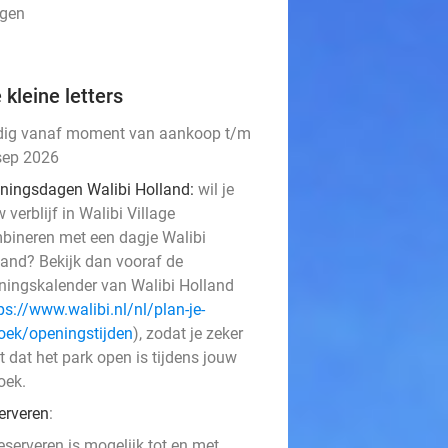
ngen
 kleine letters
dig vanaf moment van aankoop t/m
sep 2026
ningsdagen Walibi Holland:
wil je
 verblijf in Walibi Village
bineren met een dagje Walibi
land? Bekijk dan vooraf de
ningskalender van Walibi Holland
ps://www.walibi.nl/nl/plan-je-
oek/openingstijden
), zodat je zeker
 dat het park open is tijdens jouw
oek.
erveren
:
eserveren is mogelijk tot en met