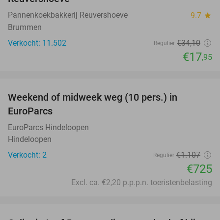
Pannenkoekbakkerij Reuvershoeve
9.7
star
Brummen
Verkocht: 11.502
€34
,10
Regulier
€17
,95
favorite_border
Weekend of midweek weg (10 pers.) in
35%
EuroParcs
EuroParcs Hindeloopen
Hindeloopen
Verkocht: 2
€1.107
Regulier
€725
Excl. ca. €2,20 p.p.p.n. toeristenbelasting
favorite_border