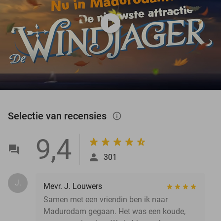
play_circle
Selectie van recensies
info_outlined
9,4
301
J.
Mevr. J. Louwers
Samen met een vriendin ben ik naar
Madurodam gegaan. Het was een koude,