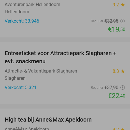
Avonturenpark Hellendoorn
9.2
star
Hellendoorn
Verkocht: 33.946
€32
,95
Regulier
€19
,50
favorite_border
Entreeticket voor Attractiepark Slagharen +
41%
evt. snackmenu
Attractie- & Vakantiepark Slagharen
8.8
star
Slagharen
Verkocht: 5.321
€37
,90
Regulier
€22
,40
favorite_border
High tea bij Anne&Max Apeldoorn
29%
Anne&Max Apeldoorn
9.2
star