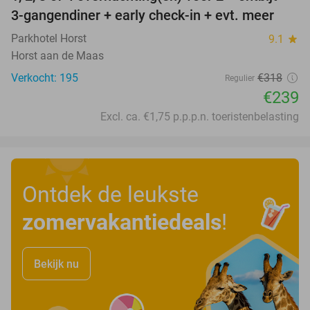
25%
3-gangendiner + early check-in + evt. meer
Parkhotel Horst
9.1
star
Horst aan de Maas
Verkocht: 195
€318
Regulier
€239
Excl. ca. €1,75 p.p.p.n. toeristenbelasting
Ontdek de leukste
zomervakantiedeals
!
Bekijk nu