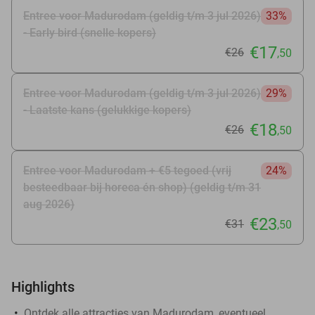
Entree voor Madurodam (geldig t/m 3 jul 2026)
33%
- Early bird (snelle kopers)
€17
€26
,50
Entree voor Madurodam (geldig t/m 3 jul 2026)
29%
- Laatste kans (gelukkige kopers)
€18
€26
,50
Entree voor Madurodam + €5 tegoed (vrij
24%
besteedbaar bij horeca én shop) (geldig t/m 31
aug 2026)
€23
€31
,50
Highlights
Ontdek alle attracties van Madurodam, eventueel