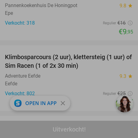
Pannenkoekenhuis De Honingpot
9.8
star
Epe
Verkocht: 318
€16
Regulier
€9
,95
favorite_border
Klimbosparcours (2 uur), klettersteig (1 uur) of
40%
Sim Racen (1 of 2x 30 min)
Adventure Eefde
9.3
star
Eefde
Verkocht: 802
€25
Regulier
€15
close
OPEN IN APP
favorite_border
Poffertjes experience (2 uur) voor 4 of 8
33%
Uitverkocht!
personen