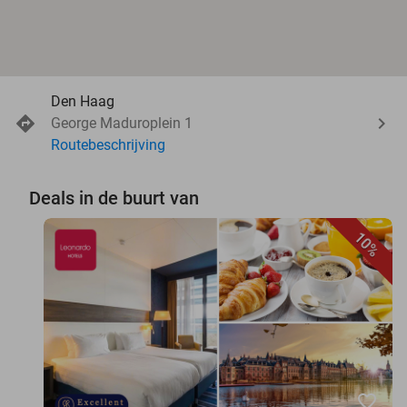
Den Haag
George Maduroplein 1
Routebeschrijving
Deals in de buurt van
10%
favorite_border