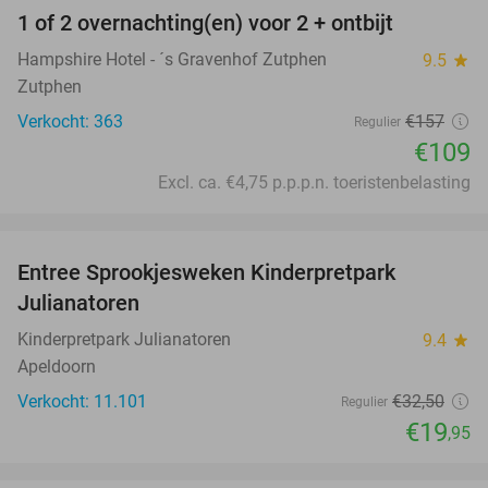
1 of 2 overnachting(en) voor 2 + ontbijt
31%
Hampshire Hotel - ´s Gravenhof Zutphen
9.5
star
Zutphen
Verkocht: 363
€157
Regulier
€109
Excl. ca. €4,75 p.p.p.n. toeristenbelasting
favorite_border
Entree Sprookjesweken Kinderpretpark
39%
Julianatoren
Kinderpretpark Julianatoren
9.4
star
Apeldoorn
Verkocht: 11.101
€32
,50
Regulier
€19
,95
favorite_border