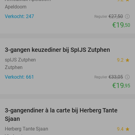
Apeldoorn
Verkocht: 247
€27
,50
Regulier
€19
,50
favorite_border
3-gangen keuzediner bij SpIJS Zutphen
40%
spIJS Zutphen
9.2
star
Zutphen
Verkocht: 661
€33
,05
Regulier
€19
,95
favorite_border
3-gangendiner à la carte bij Herberg Tante
52%
Sjaan
Herberg Tante Sjaan
9.4
star