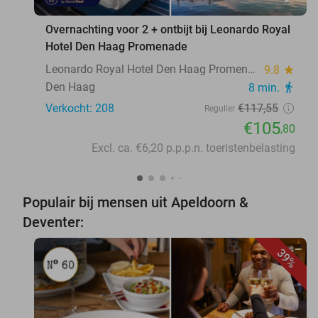
Overnachting voor 2 + ontbijt bij Leonardo Royal
Hotel Den Haag Promenade
Leonardo Royal Hotel Den Haag Promenade
9.8
star
Den Haag
8 min.
directions_walk
Verkocht: 208
€117
,55
Regulier
€105
,80
Excl. ca. €6,20 p.p.p.n. toeristenbelasting
Populair bij mensen uit Apeldoorn &
Deventer:
39%