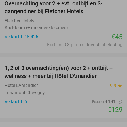
Overnachting voor 2 + evt. ontbijt en 3-
gangendiner bij Fletcher Hotels
Fletcher Hotels
Apeldoorn (+ meerdere locaties)
€45
Verkocht: 18.425
Excl. ca. €3 p.p.p.n. toeristenbelasting
favorite_border
1, 2 of 3 overnachting(en) voor 2 + ontbijt +
32%
NEW
wellness + meer bij Hôtel L'Amandier
TODAY
Hôtel L'Amandier
9.9
star
Libramont-Chevigny
Verkocht: 6
€191
Regulier
€129
favorite_border