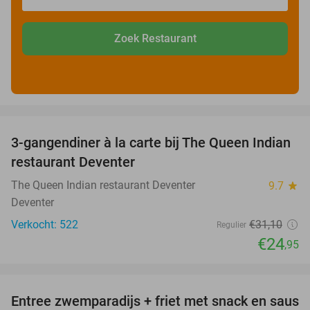
Zoek Restaurant
favorite_border
3-gangendiner à la carte bij The Queen Indian
20%
restaurant Deventer
The Queen Indian restaurant Deventer
9.7
star
Deventer
Verkocht: 522
€31
,10
Regulier
€24
,95
favorite_border
Entree zwemparadijs + friet met snack en saus
20%