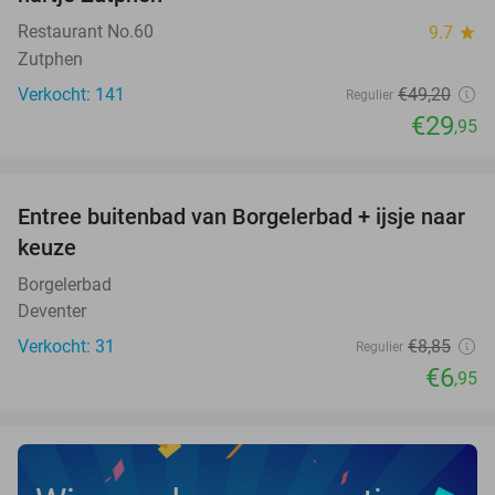
Restaurant No.60
9.7
star
Zutphen
Verkocht: 141
€49
,20
Regulier
€29
,95
favorite_border
Entree buitenbad van Borgelerbad + ijsje naar
21%
NEW
keuze
TODAY
Borgelerbad
Deventer
Verkocht: 31
€8
,85
Regulier
€6
,95