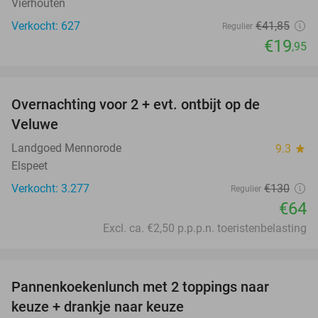
Vierhouten
Verkocht: 627
€41
,85
Regulier
€19
,95
favorite_border
Overnachting voor 2 + evt. ontbijt op de
51%
Veluwe
Landgoed Mennorode
9.3
star
Elspeet
Verkocht: 3.277
€130
Regulier
€64
Excl. ca. €2,50 p.p.p.n. toeristenbelasting
favorite_border
Pannenkoekenlunch met 2 toppings naar
38%
keuze + drankje naar keuze