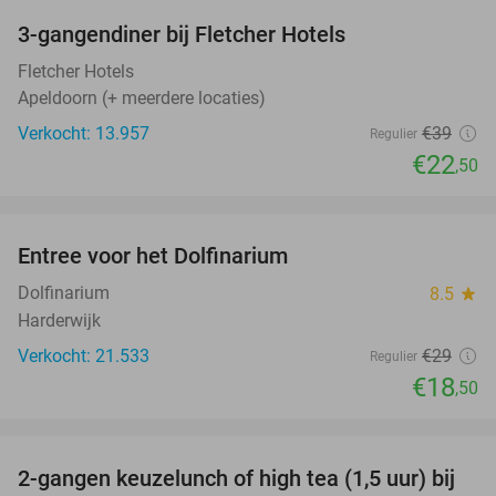
3-gangendiner bij Fletcher Hotels
42%
Fletcher Hotels
Apeldoorn (+ meerdere locaties)
Verkocht: 13.957
€39
Regulier
€22
,50
favorite_border
Entree voor het Dolfinarium
36%
Dolfinarium
8.5
star
Harderwijk
Verkocht: 21.533
€29
Regulier
€18
,50
favorite_border
2-gangen keuzelunch of high tea (1,5 uur) bij
44%