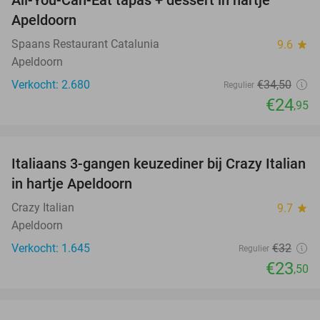
All-You-Can-Eat tapas + dessert in hartje
28%
Apeldoorn
Spaans Restaurant Catalunia
9.6
star
Apeldoorn
Verkocht: 2.680
€34
,50
Regulier
€24
,95
favorite_border
Italiaans 3-gangen keuzediner bij Crazy Italian
27%
in hartje Apeldoorn
Crazy Italian
9.7
star
Apeldoorn
Verkocht: 1.645
€32
Regulier
€23
,50
favorite_border