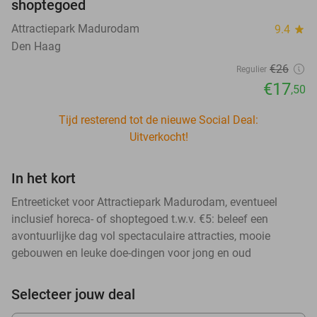
shoptegoed
Attractiepark Madurodam
9.4
star
Den Haag
€26
Regulier
€17
,50
Tijd resterend tot de nieuwe Social Deal:
Uitverkocht!
In het kort
Entreeticket voor Attractiepark Madurodam, eventueel
inclusief horeca- of shoptegoed t.w.v. €5: beleef een
avontuurlijke dag vol spectaculaire attracties, mooie
gebouwen en leuke doe-dingen voor jong en oud
Selecteer jouw deal