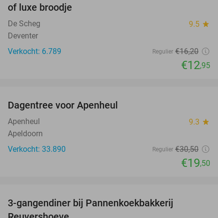
of luxe broodje
De Scheg
9.5
star
Deventer
Verkocht: 6.789
€16
,20
Regulier
€12
,95
favorite_border
Dagentree voor Apenheul
36%
Apenheul
9.3
star
Apeldoorn
Verkocht: 33.890
€30
,50
Regulier
€19
,50
favorite_border
3-gangendiner bij Pannenkoekbakkerij
47%
Reuvershoeve