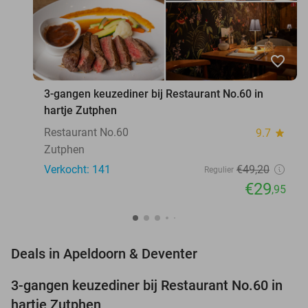
favorite_border
3-gangen keuzediner bij Restaurant No.60 in
hartje Zutphen
Restaurant No.60
9.7
star
Zutphen
Verkocht: 141
€49
,20
Regulier
€29
,95
favorite_border
Deals in Apeldoorn & Deventer
3-gangen keuzediner bij Restaurant No.60 in
39%
hartje Zutphen