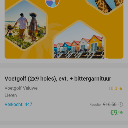
favorite_border
Voetgolf (2x9 holes), evt. + bittergarnituur
40%
Voetgolf Veluwe
10.0
star
Lieren
Verkocht: 447
€16
,50
Regulier
€9
,95
favorite_border