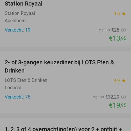
Station Royaal
Station Royaal
9.6
star
Apeldoorn
Verkocht: 19
€25
Regulier
€13
,95
favorite_border
2- of 3-gangen keuzediner bij LOTS Eten &
38%
Drinken
LOTS Eten & Drinken
9.9
star
Lochem
Verkocht: 75
€32
,20
Regulier
€19
,95
favorite_border
1, 2, 3 of 4 overnachting(en) voor 2 + ontbijt +