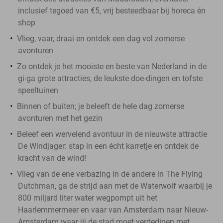
inclusief tegoed van €5, vrij besteedbaar bij horeca én
shop
Vlieg, vaar, draai en ontdek een dag vol zomerse
avonturen
Zo ontdek je het mooiste en beste van Nederland in de
gi-ga grote attracties, de leukste doe-dingen en tofste
speeltuinen
Binnen of buiten; je beleeft de hele dag zomerse
avonturen met het gezin
Beleef een wervelend avontuur in de nieuwste attractie
De Windjager: stap in een écht karretje en ontdek de
kracht van de wind!
Vlieg van de ene verbazing in de andere in The Flying
Dutchman, ga de strijd aan met de Waterwolf waarbij je
800 miljard liter water wegpompt uit het
Haarlemmermeer en vaar van Amsterdam naar Nieuw-
Amsterdam waar jij de stad moet verdedigen met