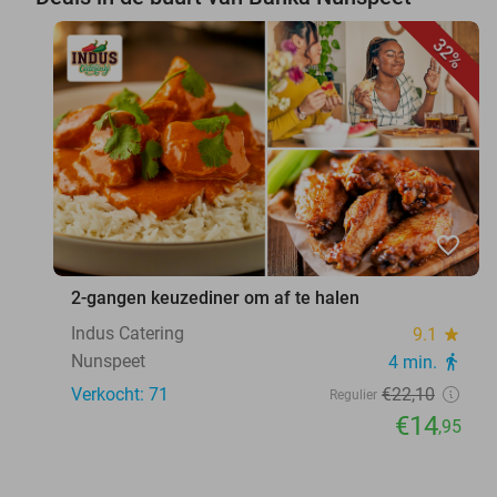
32%
favorite_border
2-gangen keuzediner om af te halen
Indus Catering
9.1
star
Nunspeet
4 min.
directions_walk
Verkocht: 71
€22
,10
Regulier
€14
,95