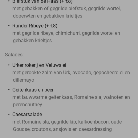
Biefstuk van de Haas (+ €8)
met gebakken of gegrilde biefstuk, gegrilde wortel,
doperwten en gebakken krieltjes
Runder Ribeye (+ €8)
met gegrilde ribeye, chimichurri, gegrilde wortel en
gebakken krieltjes
Salades:
Urker rokerij en Veluws ei
met gerookte zalm van Urk, avocado, gepocheerd ei en
dillemayo
Geitenkaas en peer
met lauwwarme geitenkaas, Romaine sla, walnoten en
perenchutney
Caesarsalade
met Romaine sla, gegrilde kip, kalkoenbacon, oude
Goudse, croutons, ansjovis en caesardressing