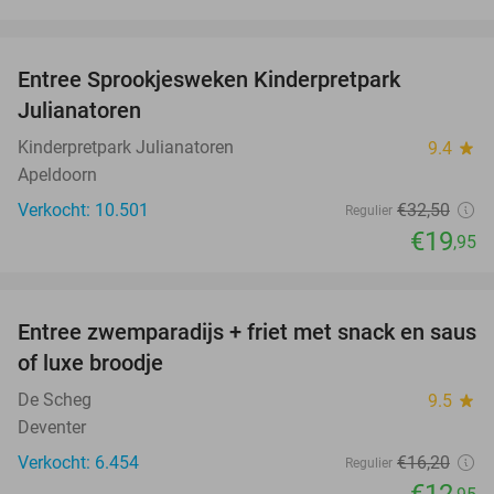
favorite_border
Entree Sprookjesweken Kinderpretpark
39%
Julianatoren
Kinderpretpark Julianatoren
9.4
star
Apeldoorn
Verkocht: 10.501
€32
,50
Regulier
€19
,95
favorite_border
Entree zwemparadijs + friet met snack en saus
20%
of luxe broodje
De Scheg
9.5
star
Deventer
Verkocht: 6.454
€16
,20
Regulier
€12