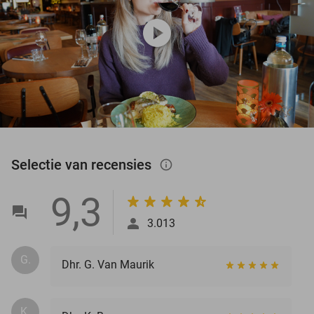
play_circle
Selectie van recensies
info_outlined
9,3
3.013
G.
Dhr. G. Van Maurik
K.