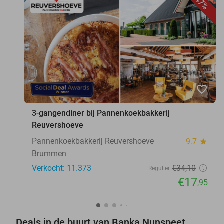
47%
favorite_border
3-gangendiner bij Pannenkoekbakkerij
Reuvershoeve
Pannenkoekbakkerij Reuvershoeve
9.7
star
Brummen
Verkocht: 11.373
€34
,10
Regulier
€17
,95
Deals in de buurt van Banka Nunspeet