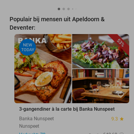
Populair bij mensen uit Apeldoorn &
Deventer:
53%
NEW
TODAY
favorite_border
3-gangendiner à la carte bij Banka Nunspeet
Banka Nunspeet
9.3
star
Nunspeet