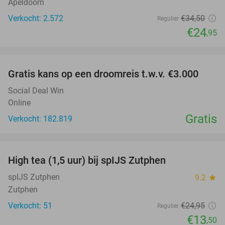
Apeldoorn
Verkocht: 2.572
€34
,50
Regulier
€24
,95
favorite_border
Gratis kans op een droomreis t.w.v. €3.000
Social Deal Win
Online
Gratis
Verkocht: 182.819
favorite_border
High tea (1,5 uur) bij spIJS Zutphen
46%
spIJS Zutphen
9.2
star
Zutphen
Verkocht: 51
€24
,95
Regulier
€13
,50