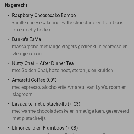
Nagerecht
Raspberry Cheesecake Bombe
vanille-cheesecake met witte chocolade en framboos
op crunchy bodem
Banka's EsMa
mascarpone met lange vingers gedrenkt in espresso en
vleugje cacao
Nutty Chai – After Dinner Tea
met Golden Chai, hazelnoot, steranijs en kruiden
Amaretti Coffee 0.0%
met espresso, alcoholvrije Amaretti van Lyre’s, room en
slagroom
Lava­cake met pistache-ijs
(+ €3)
met warme chocoladecake en smeuïge kern, geserveerd
met pistache-ijs
Limoncello en Framboos
(+ €3)