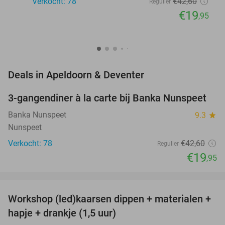
Verkocht: 78
€42
,60
Regulier
€19
,95
favorite_border
Deals in Apeldoorn & Deventer
3-gangendiner à la carte bij Banka Nunspeet
53%
NEW
TODAY
Banka Nunspeet
9.3
star
Nunspeet
Verkocht: 78
€42
,60
Regulier
€19
,95
favorite_border
Workshop (led)kaarsen dippen + materialen +
50%
hapje + drankje (1,5 uur)