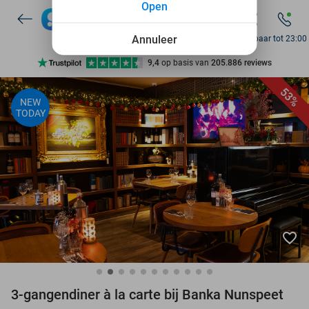
Open
7 dagen per week beschikbaar
10+ miljoen leden
Annuleer
Bereikbaar tot 23:00
9,4
op basis van
205.886 reviews
Ontdek 15.000+ deals
53%
NEW
7 dagen per week beschikbaar
TODAY
10+ miljoen leden
favorite_border
3-gangendiner à la carte bij Banka Nunspeet