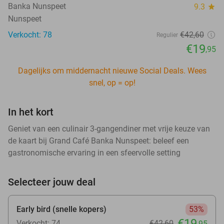
Banka Nunspeet
9.3
star
Nunspeet
Verkocht: 78
€42
,60
Regulier
€19
,95
Dagelijks om middernacht nieuwe Social Deals. Wees
snel, op = op!
In het kort
Geniet van een culinair 3-gangendiner met vrije keuze van
de kaart bij Grand Café Banka Nunspeet: beleef een
gastronomische ervaring in een sfeervolle setting
Selecteer jouw deal
Early bird (snelle kopers)
53%
€19
Verkocht: 74
€42
,60
,95