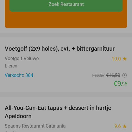
Zoek Restaurant
favorite_border
Voetgolf (2x9 holes), evt. + bittergarnituur
40%
Voetgolf Veluwe
10.0
star
Lieren
Verkocht: 384
€16
,50
Regulier
€9
,95
favorite_border
All-You-Can-Eat tapas + dessert in hartje
28%
Apeldoorn
Spaans Restaurant Catalunia
9.6
star