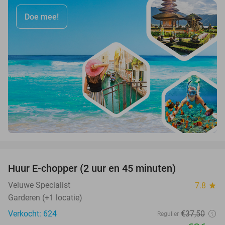
Doe mee!
favorite_border
Huur E-chopper (2 uur en 45 minuten)
28%
Veluwe Specialist
7.8
star
Garderen (+1 locatie)
Verkocht: 624
€37
,50
Regulier