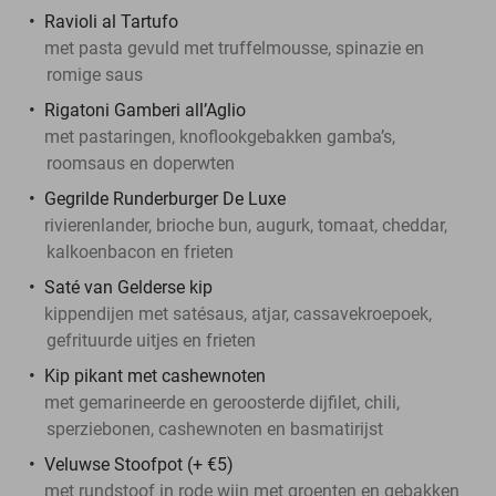
Ravioli al Tartufo
met pasta gevuld met truffelmousse, spinazie en
romige saus
Rigatoni Gamberi all’Aglio
met pastaringen, knoflookgebakken gamba’s,
roomsaus en doperwten
Gegrilde Runderburger De Luxe
rivierenlander, brioche bun, augurk, tomaat, cheddar,
kalkoenbacon en frieten
Saté van Gelderse kip
kippendijen met satésaus, atjar, cassavekroepoek,
gefrituurde uitjes en frieten
Kip pikant met cashewnoten
met gemarineerde en geroosterde dijfilet, chili,
sperziebonen, cashewnoten en basmatirijst
Veluwse Stoofpot (+ €5)
met rundstoof in rode wijn met groenten en gebakken