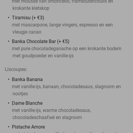
met mousse van limoncello, frambozencoulis en
krokante kletskop
Tiramisu
(+ €3)
met mascarpone, lange vingers, espresso en een
vleugje cacao
Banka Chocolate Bar
(+ €5)
met pure chocoladeganache op een krokante bodem
met goudpoeder en vanille-ijs
IJscoupes:
Banka Banana
met vanille-ijs, banaan, chocoladesaus, slagroom en
nootjes
Dame Blanche
met vanille-ijs, warme chocoladesaus,
chocoladeschaafsel en slagroom
Pistache Amore