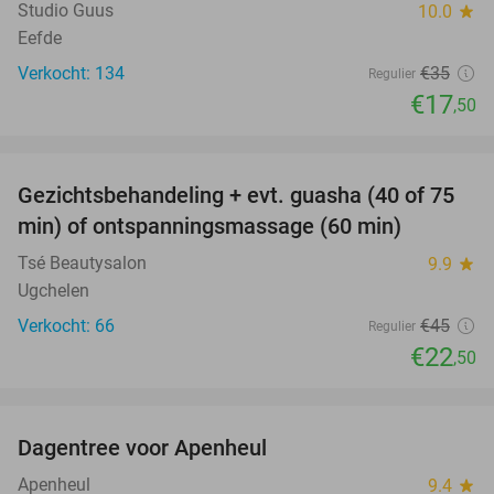
Studio Guus
10.0
star
Eefde
Verkocht: 134
€35
Regulier
€17
,50
favorite_border
Gezichtsbehandeling + evt. guasha (40 of 75
50%
SOLD
min) of ontspanningsmassage (60 min)
OUT
Tsé Beautysalon
9.9
star
Ugchelen
Verkocht: 66
€45
Regulier
€22
,50
favorite_border
Dagentree voor Apenheul
36%
Apenheul
9.4
star