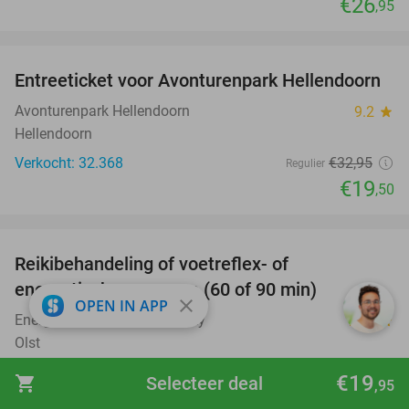
€26
,95
favorite_border
Entreeticket voor Avonturenpark Hellendoorn
41%
Avonturenpark Hellendoorn
9.2
star
Hellendoorn
Verkocht: 32.368
€32
,95
Regulier
€19
,50
favorite_border
Reikibehandeling of voetreflex- of
63%
SOLD
energetische massage (60 of 90 min)
OUT
close
OPEN IN APP
Energetisch Centrum Charinty
10.0
star
Olst
Verkocht: 240
€65
Regulier
€19
shopping_cart
Selecteer deal
,95
€24