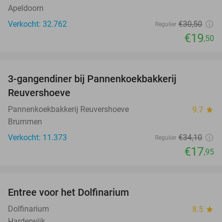
Apeldoorn
Verkocht: 32.762
€30
,50
Regulier
€19
,50
favorite_border
3-gangendiner bij Pannenkoekbakkerij
47%
Reuvershoeve
Pannenkoekbakkerij Reuvershoeve
9.7
star
Brummen
Verkocht: 11.373
€34
,10
Regulier
€17
,95
favorite_border
Entree voor het Dolfinarium
36%
Dolfinarium
8.5
star
Harderwijk