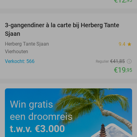
,95
favorite_border
3-gangendiner à la carte bij Herberg Tante
52%
Sjaan
Herberg Tante Sjaan
9.4
star
Vierhouten
Verkocht: 566
€41
,85
Regulier
€19
,95
Win gratis
een droomreis
t.w.v. €3.000