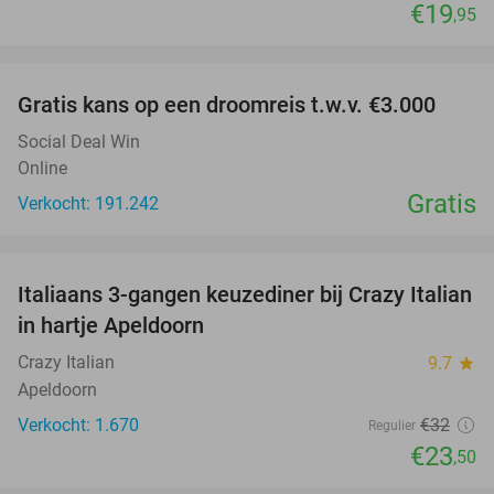
€19
,95
favorite_border
Gratis kans op een droomreis t.w.v. €3.000
Social Deal Win
Online
Gratis
Verkocht: 191.242
favorite_border
Italiaans 3-gangen keuzediner bij Crazy Italian
27%
in hartje Apeldoorn
Crazy Italian
9.7
star
Apeldoorn
Verkocht: 1.670
€32
Regulier
€23
,50
favorite_border