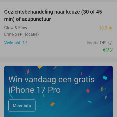
Gezichtsbehandeling naar keuze (30 of 45
55%
NEW
min) of acupunctuur
TODAY
Glow & Flow
10.0
star
Ermelo (+1 locatie)
Verkocht: 17
€49
Regulier
€22
Win vandaag een gratis
iPhone 17 Pro
Meer info