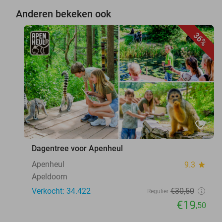
Anderen bekeken ook
36%
favorite_border
Dagentree voor Apenheul
Apenheul
9.3
star
Apeldoorn
Verkocht: 34.422
€30
,50
Regulier
€19
,50