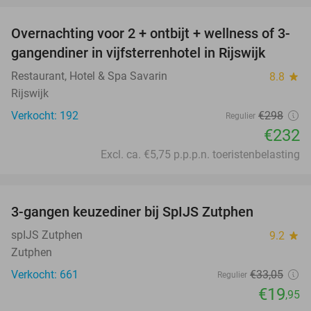
Overnachting voor 2 + ontbijt + wellness of 3-
22%
gangendiner in vijfsterrenhotel in Rijswijk
Restaurant, Hotel & Spa Savarin
8.8
star
Rijswijk
Verkocht: 192
€298
Regulier
€232
Excl. ca. €5,75 p.p.p.n. toeristenbelasting
favorite_border
3-gangen keuzediner bij SpIJS Zutphen
40%
spIJS Zutphen
9.2
star
Zutphen
Verkocht: 661
€33
,05
Regulier
€19
,95