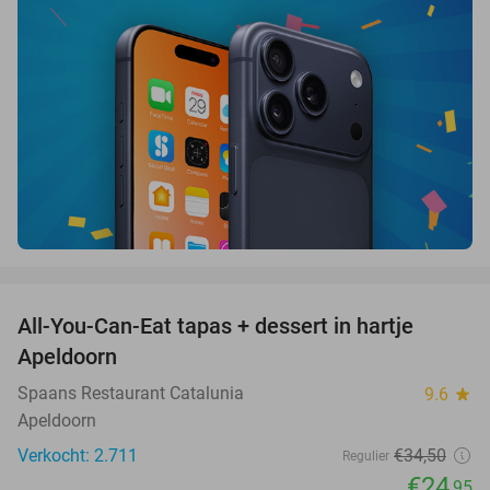
favorite_border
All-You-Can-Eat tapas + dessert in hartje
28%
Apeldoorn
Spaans Restaurant Catalunia
9.6
star
Apeldoorn
Verkocht: 2.711
€34
,50
Regulier
€24
,95