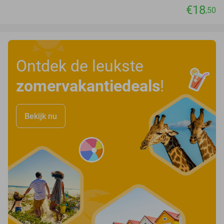
€18
,50
Ontdek de leukste
zomervakantiedeals
!
Bekijk nu