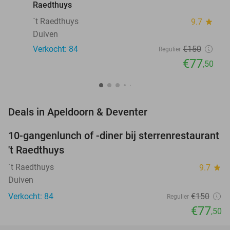
Raedthuys
´t Raedthuys
9.7
star
Duiven
Verkocht: 84
€150
Regulier
€77
,50
favorite_border
Deals in Apeldoorn & Deventer
10-gangenlunch of -diner bij sterrenrestaurant
48%
NEW
't Raedthuys
TODAY
´t Raedthuys
9.7
star
Duiven
Verkocht: 84
€150
Regulier
€77
,50
favorite_border