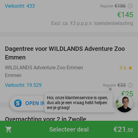
Verkocht: 433
€186
Regulier
€145
Excl. ca. €3 p.p.p.n. toeristenbelasting
favorite_border
Dagentree voor WILDLANDS Adventure Zoo
24%
Emmen
WILDLANDS Adventure Zoo Emmen
9.6
star
Emmen
Verkocht: 19.529
€33
Regulier
€25
close
OPEN IN APP
favorite_border
Overnachting voor 2 in Zwolle
€21
shopping_cart
Selecteer deal
Hotel & Restaurant Infinity
9.5
star
,50
Zwolle