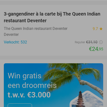
favorite_border
3-gangendiner à la carte bij The Queen Indian
20%
restaurant Deventer
The Queen Indian restaurant Deventer
9.7
star
Deventer
Verkocht: 532
€31
,10
Regulier
€24
,95
Win gratis
een droomreis
t.w.v. €3.000