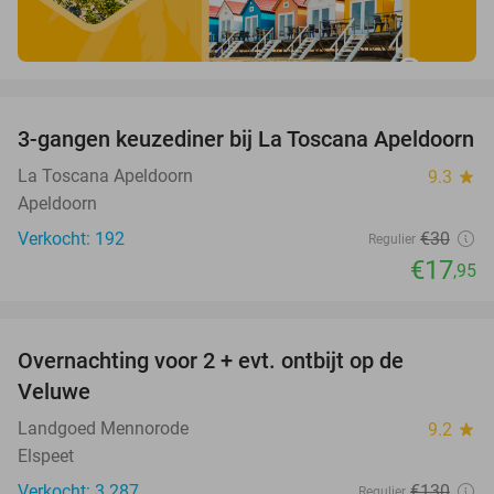
favorite_border
3-gangen keuzediner bij La Toscana Apeldoorn
40%
La Toscana Apeldoorn
9.3
star
Apeldoorn
Verkocht: 192
€30
Regulier
€17
,95
favorite_border
Overnachting voor 2 + evt. ontbijt op de
51%
Veluwe
Landgoed Mennorode
9.2
star
Elspeet
Verkocht: 3.287
€130
Regulier