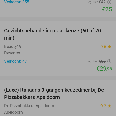
Verkocht: 355
€42
Regulier
€25
favorite_border
Gezichtsbehandeling naar keuze (60 of 70
54%
min)
Beauty19
9.6
star
Deventer
Verkocht: 47
€65
Regulier
€29
,95
favorite_border
(Luxe) Italiaans 3-gangen keuzediner bij De
35%
Pizzabakkers Apeldoorn
De Pizzabakkers Apeldoorn
9.2
star
Apeldoorn