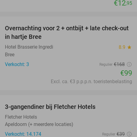
€12
,95
favorite_border
Overnachting voor 2 + ontbijt + late check-out
41%
NEW
in hartje Bree
TODAY
Hotel Brasserie Ingredi
8.9
star
Bree
Verkocht: 3
€168
Regulier
€99
Excl. ca. €3 p.p.p.n. toeristenbelasting
favorite_border
3-gangendiner bij Fletcher Hotels
42%
Fletcher Hotels
Apeldoorn (+ meerdere locaties)
Verkocht: 14.174
€39
Regulier