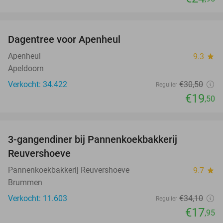
favorite_border
Dagentree voor Apenheul
36%
Apenheul
9.3
star
Apeldoorn
Verkocht: 34.422
€30
,50
Regulier
€19
,50
favorite_border
3-gangendiner bij Pannenkoekbakkerij
47%
Reuvershoeve
Pannenkoekbakkerij Reuvershoeve
9.7
star
Brummen
Verkocht: 11.603
€34
,10
Regulier
€17
,95