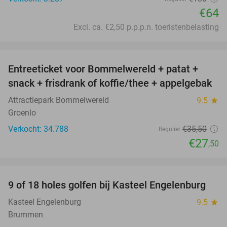
€64
Excl. ca. €2,50 p.p.p.n. toeristenbelasting
favorite_border
Entreeticket voor Bommelwereld + patat +
23%
snack + frisdrank of koffie/thee + appelgebak
Attractiepark Bommelwereld
9.5
star
Groenlo
Verkocht: 34.788
€35
,50
Regulier
€27
,50
favorite_border
9 of 18 holes golfen bij Kasteel Engelenburg
40%
Kasteel Engelenburg
9.5
star
Brummen