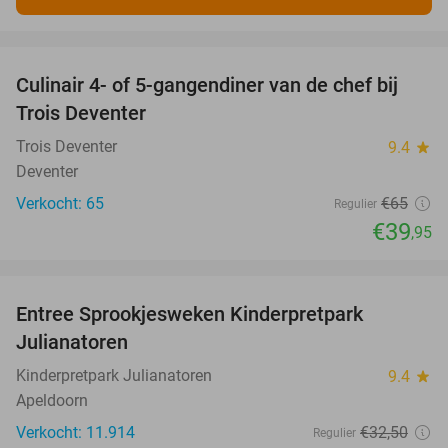
favorite_border
Culinair 4- of 5-gangendiner van de chef bij
39%
Trois Deventer
Trois Deventer
9.4
star
Deventer
Verkocht: 65
€65
Regulier
€39
,95
favorite_border
Entree Sprookjesweken Kinderpretpark
39%
Julianatoren
Kinderpretpark Julianatoren
9.4
star
Apeldoorn
Verkocht: 11.914
€32
,50
Regulier