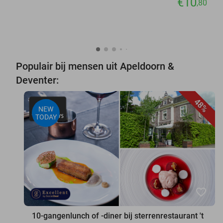
€10
,80
Populair bij mensen uit Apeldoorn &
Deventer:
48%
NEW
TODAY
favorite_border
10-gangenlunch of -diner bij sterrenrestaurant 't