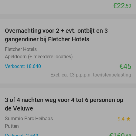
€22
,50
favorite_border
Overnachting voor 2 + evt. ontbijt en 3-
gangendiner bij Fletcher Hotels
Fletcher Hotels
Apeldoorn (+ meerdere locaties)
€45
Verkocht: 18.640
Excl. ca. €3 p.p.p.n. toeristenbelasting
favorite_border
3 of 4 nachten weg voor 4 tot 6 personen op
de Veluwe
Summio Parc Heihaas
9.4
star
Putten
€169
Verkocht: 2.549