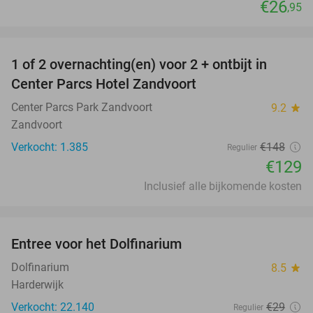
€26
,95
favorite_border
1 of 2 overnachting(en) voor 2 + ontbijt in
13%
Center Parcs Hotel Zandvoort
Center Parcs Park Zandvoort
9.2
star
Zandvoort
Verkocht: 1.385
€148
Regulier
€129
Inclusief alle bijkomende kosten
favorite_border
Entree voor het Dolfinarium
36%
Dolfinarium
8.5
star
Harderwijk
Verkocht: 22.140
€29
Regulier