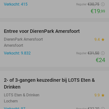
Verkocht: 415
€30
,75
Regulier
€19
,99
favorite_border
Entree voor DierenPark Amersfoort
24%
DierenPark Amersfoort
9.4
star
Amersfoort
Verkocht: 9.832
€31
,50
Regulier
€24
favorite_border
2- of 3-gangen keuzediner bij LOTS Eten &
38%
Drinken
LOTS Eten & Drinken
9.9
star
Lochem
Verkocht: 97
€32
,20
Regulier