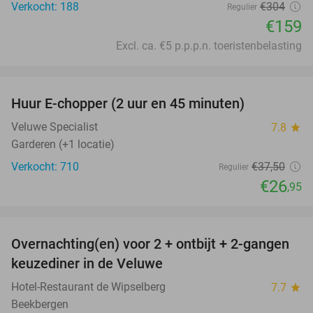
Verkocht: 188
€304
Regulier
€159
Excl. ca. €5 p.p.p.n. toeristenbelasting
favorite_border
Huur E-chopper (2 uur en 45 minuten)
28%
Veluwe Specialist
7.8
star
Garderen (+1 locatie)
Verkocht: 710
€37
,50
Regulier
€26
,95
favorite_border
Overnachting(en) voor 2 + ontbijt + 2-gangen
22%
keuzediner in de Veluwe
Hotel-Restaurant de Wipselberg
7.7
star
Beekbergen