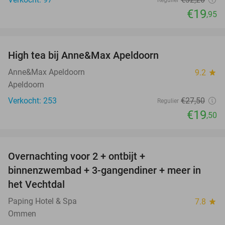
€19
,95
favorite_border
High tea bij Anne&Max Apeldoorn
29%
Anne&Max Apeldoorn
9.2
star
Apeldoorn
Verkocht: 253
€27
,50
Regulier
€19
,50
favorite_border
Overnachting voor 2 + ontbijt +
48%
binnenzwembad + 3-gangendiner + meer in
het Vechtdal
Paping Hotel & Spa
7.8
star
Ommen