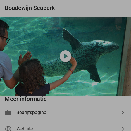
Boudewijn Seapark
play_circle
Meer informatie
Bedrijfspagina
Website