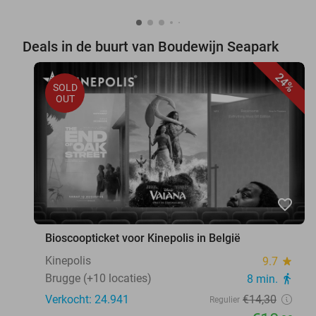
Deals in de buurt van Boudewijn Seapark
24%
SOLD
OUT
favorite_border
Bioscoopticket voor Kinepolis in België
Kinepolis
9.7
star
Brugge (+10 locaties)
8 min.
directions_walk
Verkocht: 24.941
€14
,30
Regulier