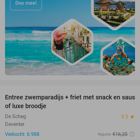
Doe mee!
favorite_border
Entree zwemparadijs + friet met snack en saus
20%
of luxe broodje
De Scheg
9.5
star
Deventer
Verkocht: 6.988
€16
,20
Regulier