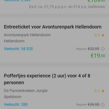
,68
Excl. ca. €1,79 p.p.p.n. en €14 p.p. bedlinnen
favorite_border
Entreeticket voor Avonturenpark Hellendoorn
41%
Avonturenpark Hellendoorn
9.2
star
Hellendoorn
Verkocht: 34.928
€32
,95
Regulier
€19
,50
favorite_border
Poffertjes experience (2 uur) voor 4 of 8
33%
personen
De Pannenkoeken Jungle
9.1
star
Apeldoorn
Verkocht: 288
€39
,95
Regulier