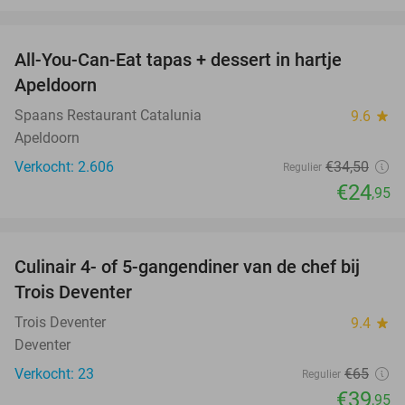
favorite_border
All-You-Can-Eat tapas + dessert in hartje
28%
Apeldoorn
Spaans Restaurant Catalunia
9.6
star
Apeldoorn
Verkocht: 2.606
€34
,50
Regulier
€24
,95
favorite_border
Culinair 4- of 5-gangendiner van de chef bij
39%
Trois Deventer
Trois Deventer
9.4
star
Deventer
Verkocht: 23
€65
Regulier
€39
,95