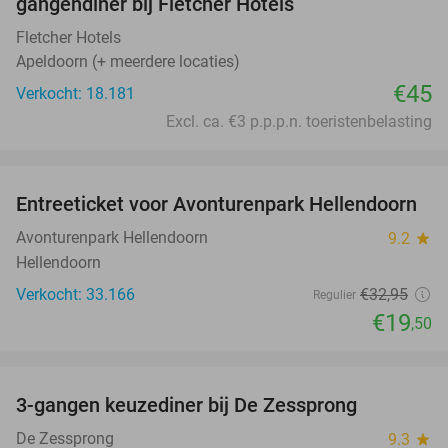
gangendiner bij Fletcher Hotels
Fletcher Hotels
Apeldoorn (+ meerdere locaties)
€45
Verkocht: 18.181
Excl. ca. €3 p.p.p.n. toeristenbelasting
favorite_border
Entreeticket voor Avonturenpark Hellendoorn
41%
Avonturenpark Hellendoorn
9.2
star
Hellendoorn
Verkocht: 33.166
€32
,95
Regulier
€19
,50
favorite_border
3-gangen keuzediner bij De Zessprong
39%
De Zessprong
9.3
star