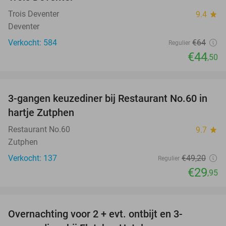
Trois Deventer
9.4
star
Deventer
Verkocht: 584
€64
Regulier
€44
,50
favorite_border
3-gangen keuzediner bij Restaurant No.60 in
39%
hartje Zutphen
Restaurant No.60
9.7
star
Zutphen
Verkocht: 137
€49
,20
Regulier
€29
,95
favorite_border
Overnachting voor 2 + evt. ontbijt en 3-