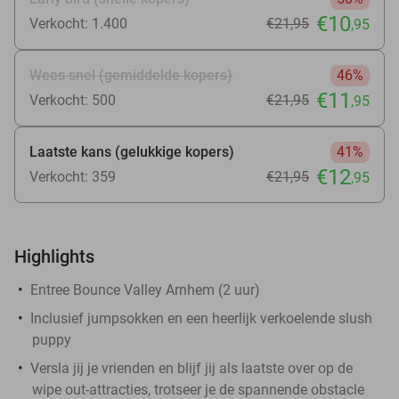
€10
Verkocht: 1.400
€21
,95
,95
Wees snel (gemiddelde kopers)
46%
€11
Verkocht: 500
€21
,95
,95
Laatste kans (gelukkige kopers)
41%
€12
Verkocht: 359
€21
,95
,95
Highlights
Entree Bounce Valley Arnhem (2 uur)
Inclusief jumpsokken en een heerlijk verkoelende slush
puppy
Versla jij je vrienden en blijf jij als laatste over op de
wipe out-attracties, trotseer je de spannende obstacle