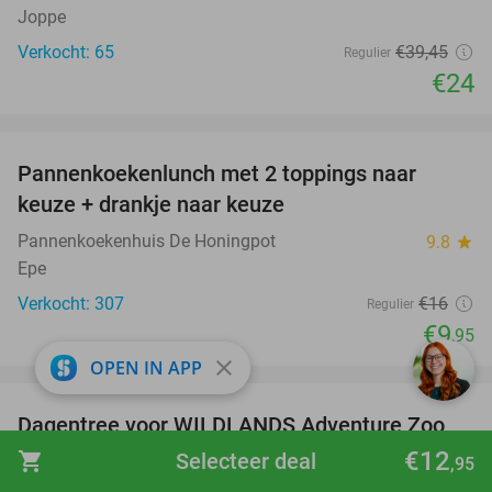
Joppe
Verkocht: 65
€39
,45
Regulier
€24
favorite_border
Pannenkoekenlunch met 2 toppings naar
38%
keuze + drankje naar keuze
Pannenkoekenhuis De Honingpot
9.8
star
Epe
Verkocht: 307
€16
Regulier
€9
,95
close
OPEN IN APP
favorite_border
Dagentree voor WILDLANDS Adventure Zoo
24%
Emmen
€12
shopping_cart
Selecteer deal
,95