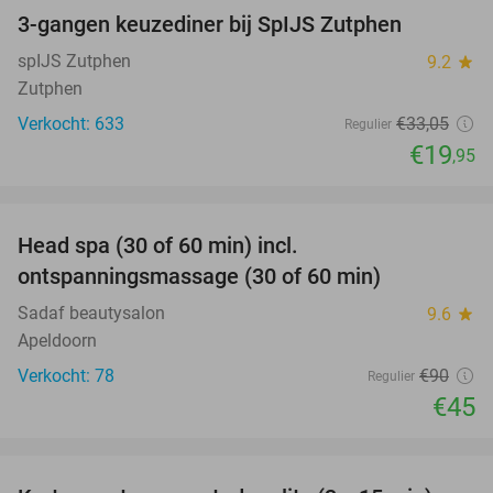
3-gangen keuzediner bij SpIJS Zutphen
40%
spIJS Zutphen
9.2
star
Zutphen
Verkocht: 633
€33
,05
Regulier
€19
,95
favorite_border
Head spa (30 of 60 min) incl.
50%
ontspanningsmassage (30 of 60 min)
Sadaf beautysalon
9.6
star
Apeldoorn
Verkocht: 78
€90
Regulier
€45
favorite_border