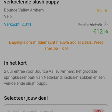
verkoelende slush puppy
Bounce Valley Arnhem
9.3
star
Velp
Verkocht: 2.311
€21
,95
Regulier
€12
,95
Dagelijks om middernacht nieuwe Social Deals. Wees
snel, op = op!
In het kort
2 uur entree voor Bounce Valley Arnhem, het grootste
springkussenpark van Nederland: inclusief sokken en een
verkoelende slush puppy
Selecteer jouw deal
Early bird (snelle kopers)
50%