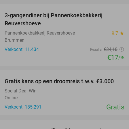
favorite_border
3-gangendiner bij Pannenkoekbakkerij
47%
Reuvershoeve
Pannenkoekbakkerij Reuvershoeve
9.7
star
Brummen
Verkocht: 11.434
€34
,10
Regulier
€17
,95
favorite_border
Gratis kans op een droomreis t.w.v. €3.000
Social Deal Win
Online
Gratis
Verkocht: 185.291
favorite_border