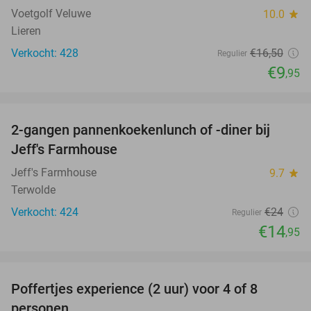
Voetgolf Veluwe
10.0
star
Lieren
Verkocht: 428
€16
,50
Regulier
€9
,95
favorite_border
2-gangen pannenkoekenlunch of -diner bij
38%
Jeff's Farmhouse
Jeff's Farmhouse
9.7
star
Terwolde
Verkocht: 424
€24
Regulier
€14
,95
favorite_border
Poffertjes experience (2 uur) voor 4 of 8
33%
personen