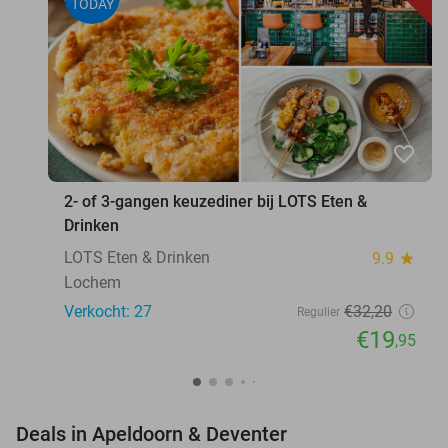
TODAY
favorite_border
2- of 3-gangen keuzediner bij LOTS Eten &
Drinken
LOTS Eten & Drinken
9.9
star
Lochem
Verkocht: 27
€32
,20
Regulier
€19
,95
favorite_border
Deals in Apeldoorn & Deventer