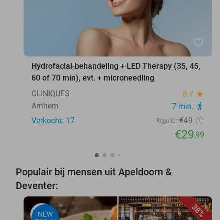
favorite_border
Hydrofacial-behandeling + LED Therapy (35, 45,
60 of 70 min), evt. + microneedling
CLINIQUES
8.7
star
Arnhem
7 min.
directions_walk
Verkocht: 17
€49
Regulier
€29
,99
Populair bij mensen uit Apeldoorn &
Deventer:
38%
NEW