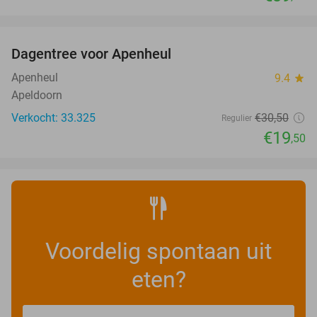
favorite_border
Dagentree voor Apenheul
36%
Apenheul
9.4
star
Apeldoorn
Verkocht: 33.325
€30
,50
Regulier
€19
,50
Voordelig spontaan uit
eten?