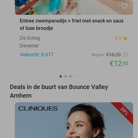
favorite_border
Entree zwemparadijs + friet met snack en saus
of luxe broodje
De Scheg
9.5
star
Deventer
Verkocht: 6.617
€16
,20
Regulier
€12
,95
Deals in de buurt van Bounce Valley
Arnhem
39%