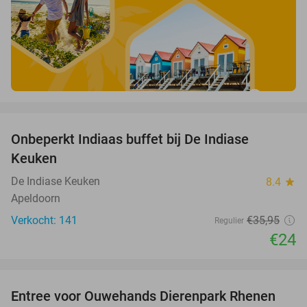
favorite_border
Onbeperkt Indiaas buffet bij De Indiase
33%
Keuken
De Indiase Keuken
8.4
star
Apeldoorn
Verkocht: 141
€35
,95
Regulier
€24
favorite_border
Entree voor Ouwehands Dierenpark Rhenen
19%