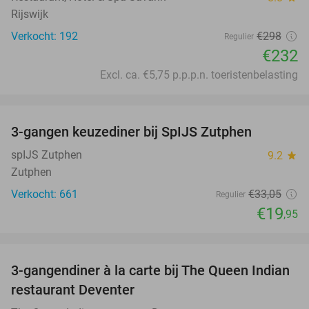
Rijswijk
Verkocht: 192
€298
Regulier
€232
Excl. ca. €5,75 p.p.p.n. toeristenbelasting
favorite_border
3-gangen keuzediner bij SpIJS Zutphen
40%
spIJS Zutphen
9.2
star
Zutphen
Verkocht: 661
€33
,05
Regulier
€19
,95
favorite_border
3-gangendiner à la carte bij The Queen Indian
20%
restaurant Deventer