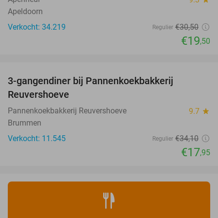
Apeldoorn
Verkocht: 34.219
€30
,50
Regulier
€19
,50
favorite_border
3-gangendiner bij Pannenkoekbakkerij
47%
Reuvershoeve
Pannenkoekbakkerij Reuvershoeve
9.7
star
Brummen
Verkocht: 11.545
€34
,10
Regulier
€17
,95