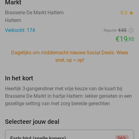
Markt
Brasserie De Markt Hattem
9.3
star
Hattem
Verkocht: 174
€45
Regulier
€19
,95
Dagelijks om middernacht nieuwe Social Deals. Wees
snel, op = op!
In het kort
Heerlijk 3-gangendiner met vrije keuze van de kaart bij
Brasserie De Markt in hartje Hattem: lekker genieten in een
gezellige setting van met zorg bereide gerechten
Selecteer jouw deal
Early bird (snelle kopers)
56%