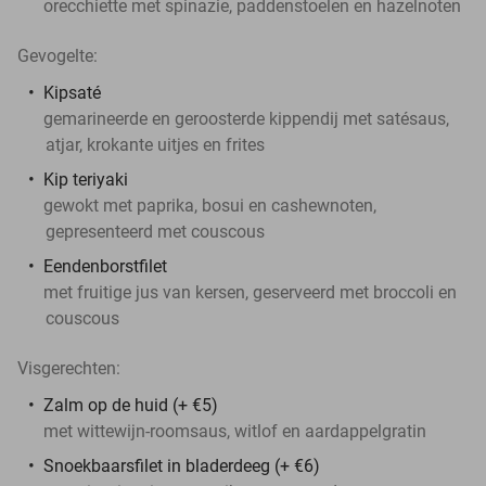
orecchiette met spinazie, paddenstoelen en hazelnoten
Gevogelte:
Kipsaté
gemarineerde en geroosterde kippendij met satésaus,
atjar, krokante uitjes en frites
Kip teriyaki
gewokt met paprika, bosui en cashewnoten,
gepresenteerd met couscous
Eendenborstfilet
met fruitige jus van kersen, geserveerd met broccoli en
couscous
Visgerechten:
Zalm op de huid (+ €5)
met wittewijn-roomsaus, witlof en aardappelgratin
Snoekbaarsfilet in bladerdeeg (+ €6)