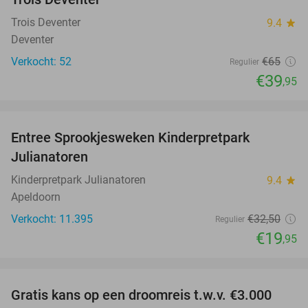
Trois Deventer
9.4
star
Deventer
Verkocht: 52
€65
Regulier
€39
,95
favorite_border
Entree Sprookjesweken Kinderpretpark
39%
Julianatoren
Kinderpretpark Julianatoren
9.4
star
Apeldoorn
Verkocht: 11.395
€32
,50
Regulier
€19
,95
favorite_border
Gratis kans op een droomreis t.w.v. €3.000