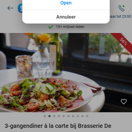
Open
Ontdek 15.000+ deals
7 dagen per week beschikbaar
Annuleer
Bereikbaar tot 23:00
10+ miljoen leden
9,4
op basis van
206.453 reviews
56%
Ontdek 15.000+ deals
7 dagen per week beschikbaar
10+ miljoen leden
favorite_border
3-gangendiner à la carte bij Brasserie De