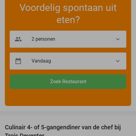
Voordelig spontaan uit
eten?
Zoek Restaurant
favorite_border
Culinair 4- of 5-gangendiner van de chef bij
39%
Trois Deventer