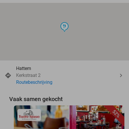
food
Hattem
Kerkstraat 2
Routebeschrijving
Vaak samen gekocht
52%