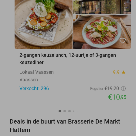
favorite_border
2-gangen keuzelunch, 12-uurtje of 3-gangen
keuzediner
Lokaal Vaassen
9.9
star
Vaassen
Verkocht: 296
€19
,20
Regulier
€10
,95
Deals in de buurt van Brasserie De Markt
Hattem