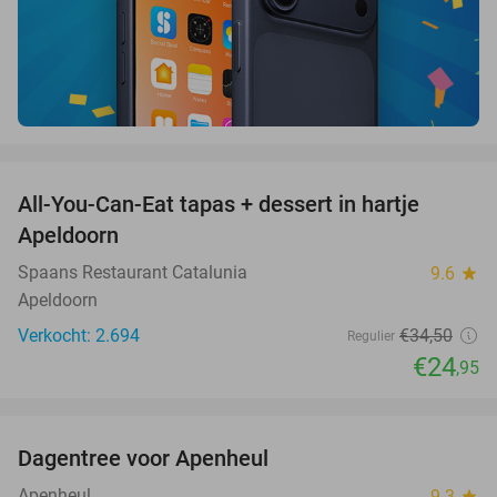
favorite_border
All-You-Can-Eat tapas + dessert in hartje
28%
Apeldoorn
Spaans Restaurant Catalunia
9.6
star
Apeldoorn
Verkocht: 2.694
€34
,50
Regulier
€24
,95
favorite_border
Dagentree voor Apenheul
36%
Apenheul
9.3
star