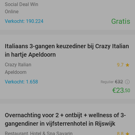
Social Deal Win
Online
Gratis
Verkocht: 190.224
favorite_border
Italiaans 3-gangen keuzediner bij Crazy Italian
27%
in hartje Apeldoorn
Crazy Italian
9.7
star
Apeldoorn
Verkocht: 1.658
€32
Regulier
€23
,50
favorite_border
Overnachting voor 2 + ontbijt + wellness of 3-
22%
gangendiner in vijfsterrenhotel in Rijswijk
Restaurant, Hotel & Spa Savarin
8.8
star