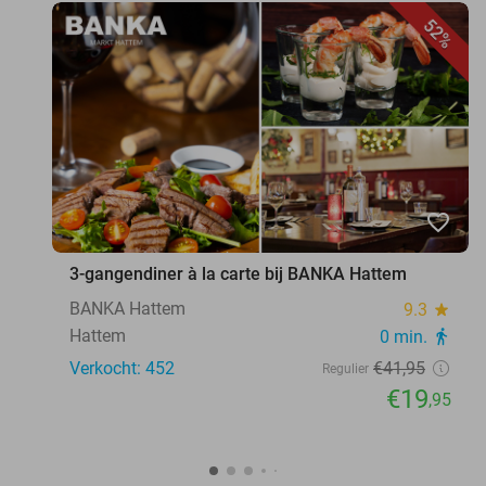
52%
favorite_border
3-gangendiner à la carte bij BANKA Hattem
BANKA Hattem
9.3
star
Hattem
0 min.
directions_walk
Verkocht: 452
€41
,95
Regulier
€19
,95