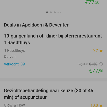
€77
,50
favorite_border
Deals in Apeldoorn & Deventer
10-gangenlunch of -diner bij sterrenrestaurant
48%
NEW
't Raedthuys
TODAY
´t Raedthuys
9.7
star
Duiven
Verkocht: 39
€150
Regulier
€77
,50
favorite_border
Gezichtsbehandeling naar keuze (30 of 45
55%
NEW
min) of acupunctuur
TODAY
Glow & Flow
10.0
star