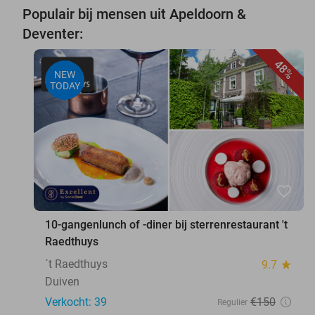
Populair bij mensen uit Apeldoorn &
Deventer:
48%
NEW
TODAY
favorite_border
10-gangenlunch of -diner bij sterrenrestaurant 't
Raedthuys
´t Raedthuys
9.7
star
Duiven
Verkocht: 39
€150
Regulier