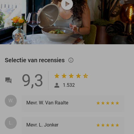
play_circle
Selectie van recensies
info_outlined
9,3
1.532
W.
Mevr. W. Van Raalte
L.
Mevr. L. Jonker