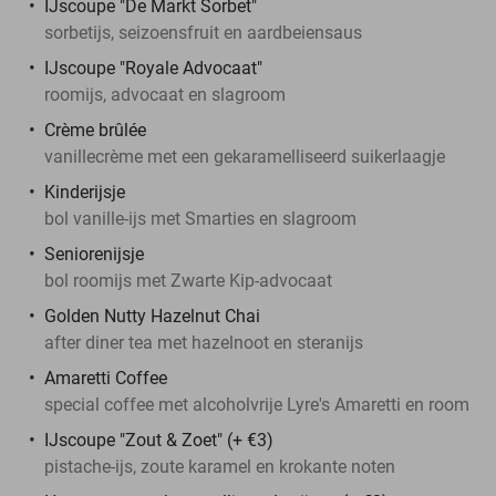
IJscoupe "De Markt Sorbet"
sorbetijs, seizoensfruit en aardbeiensaus
IJscoupe "Royale Advocaat"
roomijs, advocaat en slagroom
Crème brûlée
vanillecrème met een gekaramelliseerd suikerlaagje
Kinderijsje
bol vanille-ijs met Smarties en slagroom
Seniorenijsje
bol roomijs met Zwarte Kip-advocaat
Golden Nutty Hazelnut Chai
after diner tea met hazelnoot en steranijs
Amaretti Coffee
special coffee met alcoholvrije Lyre's Amaretti en room
IJscoupe "Zout & Zoet" (+ €3)
pistache-ijs, zoute karamel en krokante noten