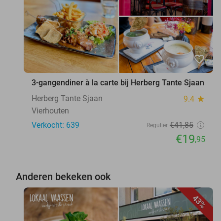
favorite_border
3-gangendiner à la carte bij Herberg Tante Sjaan
Herberg Tante Sjaan
9.4
star
Vierhouten
Verkocht: 639
€41
,85
Regulier
€19
,95
Anderen bekeken ook
43%