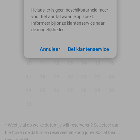
augustus 2026
Helaas, er is geen beschikbaarheid meer
voor het aantal waar je op zoekt.
Ma
Di
Wo
Do
Vr
Za
Zo
Informeer bij onze klantenservice naar
de mogelijkheden
1
2
3
Annuleer
4
5
Bel klantenservice
6
7
8
9
10
11
12
13
14
15
16
17
18
19
20
21
22
23
24
25
26
27
28
29
30
31
*
Weet je al op welke datum je wilt reserveren? Selecteer dan
hierboven de datum en reserveer en koop jouw Social Deal
tegelijkertijd.