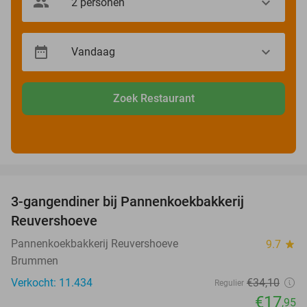
Zoek Restaurant
favorite_border
3-gangendiner bij Pannenkoekbakkerij
47%
Reuvershoeve
Pannenkoekbakkerij Reuvershoeve
9.7
star
Brummen
Verkocht: 11.434
€34
,10
Regulier
€17
,95