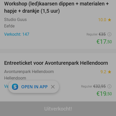
Workshop (led)kaarsen dippen + materialen +
50%
hapje + drankje (1,5 uur)
Studio Guus
10.0
star
Eefde
Verkocht: 147
€35
Regulier
€17
,50
favorite_border
Entreeticket voor Avonturenpark Hellendoorn
41%
Avonturenpark Hellendoorn
9.2
star
Hellendoorn
close
OPEN IN APP
Verkocht: 33.103
€32
,95
Regulier
€19
,50
favorite_border
Uitverkocht!
Voetgolf (2x9 holes), evt. + bittergarnituur