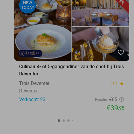
39%
NEW
TODAY
favorite_border
Culinair 4- of 5-gangendiner van de chef bij Trois
Deventer
Trois Deventer
9.4
star
Deventer
Verkocht: 23
€65
Regulier
€39
,95