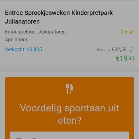
Entree Sprookjesweken Kinderpretpark
39%
Julianatoren
Kinderpretpark Julianatoren
9.4
star
Apeldoorn
Verkocht: 10.805
€32
,50
Regulier
€19
,95
Voordelig spontaan uit
eten?