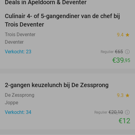
favorite_border
Deals in Apeldoorn & Deventer
Culinair 4- of 5-gangendiner van de chef bij
39%
NEW
Trois Deventer
TODAY
Trois Deventer
9.4
star
Deventer
Verkocht: 23
€65
Regulier
€39
,95
favorite_border
2-gangen keuzelunch bij De Zessprong
40%
NEW
TODAY
De Zessprong
9.3
star
Joppe
Verkocht: 34
€20
,10
Regulier
€12