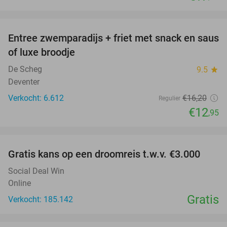
favorite_border
Entree zwemparadijs + friet met snack en saus
20%
of luxe broodje
De Scheg
9.5
star
Deventer
Verkocht: 6.612
€16
,20
Regulier
€12
,95
favorite_border
Gratis kans op een droomreis t.w.v. €3.000
Social Deal Win
Online
Gratis
Verkocht: 185.142
favorite_border