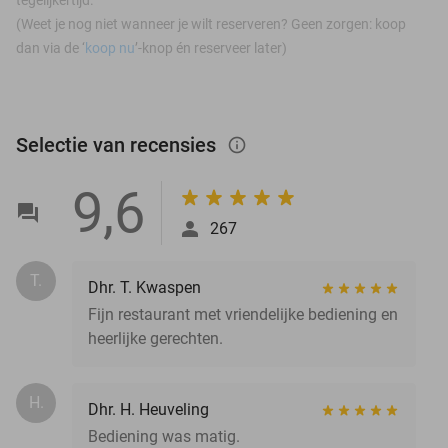
(Weet je nog niet wanneer je wilt reserveren? Geen zorgen: koop
dan via de ‘
koop nu
’-knop én reserveer later)
Selectie van recensies
info_outlined
9,6
267
T.
Dhr. T. Kwaspen
Fijn restaurant met vriendelijke bediening en
heerlijke gerechten.
H.
Dhr. H. Heuveling
Bediening was matig.