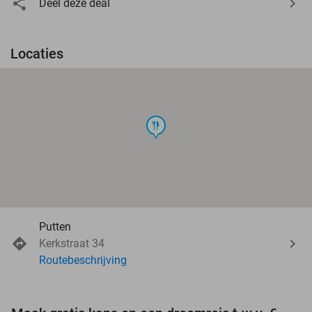
Deel deze deal
Locaties
food
Putten
Kerkstraat 34
Routebeschrijving