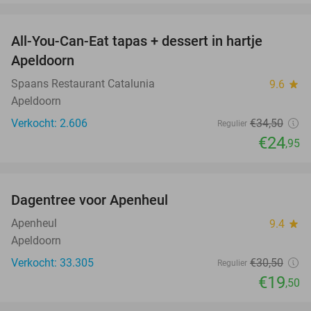
favorite_border
All-You-Can-Eat tapas + dessert in hartje
28%
Apeldoorn
Spaans Restaurant Catalunia
9.6
star
Apeldoorn
Verkocht: 2.606
€34
,50
Regulier
€24
,95
favorite_border
Dagentree voor Apenheul
36%
Apenheul
9.4
star
Apeldoorn
Verkocht: 33.305
€30
,50
Regulier
€19
,50
favorite_border