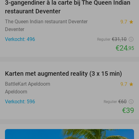
3-gangendiner à la carte bij The Queen Indian
20%
restaurant Deventer
The Queen Indian restaurant Deventer
9.7
star
Deventer
Verkocht: 496
€31
,10
Regulier
€24
,95
favorite_border
Karten met augmented reality (3 x 15 min)
35%
BattleKart Apeldoorn
9.7
star
Apeldoorn
Verkocht: 596
€60
Regulier
€39