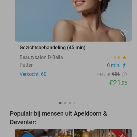
favorite_border
Gezichtsbehandeling (45 min)
Beautysalon D-Bella
9.8
star
Putten
0 min.
directions_walk
Verkocht: 60
€56
Regulier
€21
,95
Populair bij mensen uit Apeldoorn &
Deventer: