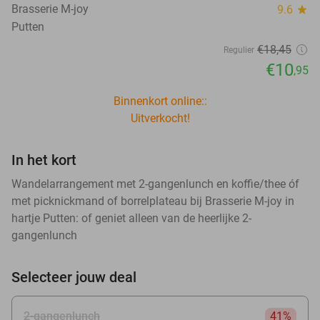
Brasserie M-joy
9.6
star
Putten
€18
,45
Regulier
€10
,95
Binnenkort online::
Uitverkocht!
In het kort
Wandelarrangement met 2-gangenlunch en koffie/thee óf
met picknickmand of borrelplateau bij Brasserie M-joy in
hartje Putten: of geniet alleen van de heerlijke 2-
gangenlunch
Selecteer jouw deal
2-gangenlunch
41%