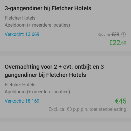
3-gangendiner bij Fletcher Hotels
42%
Fletcher Hotels
Apeldoorn (+ meerdere locaties)
Verkocht: 13.669
€39
Regulier
€22
,50
favorite_border
Overnachting voor 2 + evt. ontbijt en 3-
gangendiner bij Fletcher Hotels
Fletcher Hotels
Apeldoorn (+ meerdere locaties)
€45
Verkocht: 18.169
Excl. ca. €3 p.p.p.n. toeristenbelasting
favorite_border