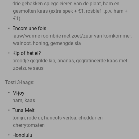
drie gebakken spiegeleieren van de plaat, ham en
gesmolten kaas (extra spek + €1, rosbief i.p.v. ham +
€1)
Encore une fois
lauw/warme roombrie met zoet/zuur van komkommer,
walnoot, honing, gemengde sla
Kip of het ei?
broodje gegrilde kip, ananas, gegratineerde kaas met
zoetzure saus
Tosti 3-laags:
M-joy
ham, kaas
Tuna Melt
tonijn, rode ui, haricots vertsa, cheddar en
cherrytomaten
Honolulu