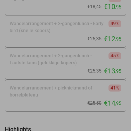
€10
€18
,45
,95
Wandelarrangement + 2-gangenlunch - Early
49%
bird (snelle kopers)
€12
€25
,35
,95
Wandelarrangement + 2-gangenlunch -
45%
Laatste kans (gelukkige kopers)
€13
€25
,35
,95
Wandelarrangement + picknickmand of
41%
borrelplateau
€14
€25
,50
,95
Highlights